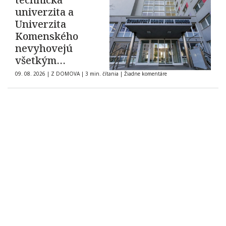
univerzita a
Univerzita
Komenského
nevyhovejú
všetkým
žiadostiam o
09. 08. 2026
|
Z DOMOVA
|
3 min. čítania
|
Žiadne komentáre
ubytovanie na
internátoch