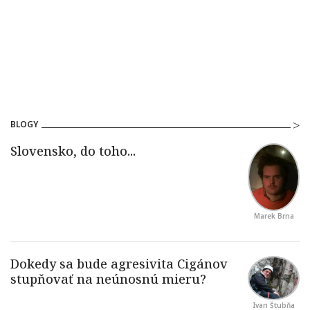
BLOGY
Marek Brna
Ivan Štubňa