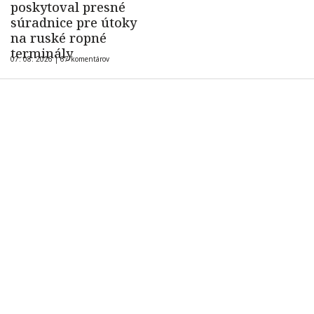
poskytoval presné
súradnice pre útoky
na ruské ropné
terminály
07. 08. 2026 |
67 komentárov