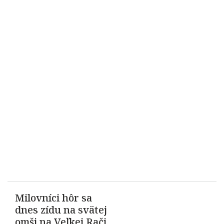
Milovníci hôr sa
dnes zídu na svätej
omši na Veľkej Rači