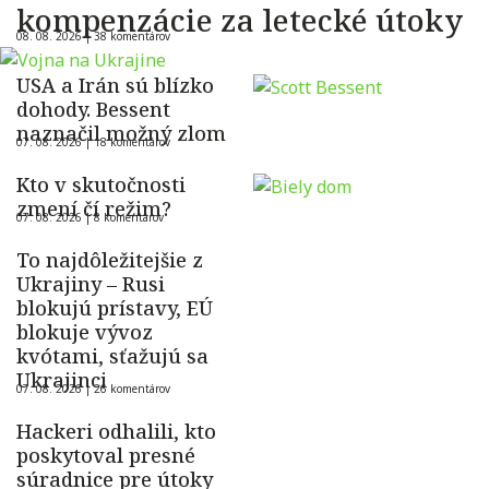
kompenzácie za letecké útoky
08. 08. 2026 |
38 komentárov
USA a Irán sú blízko
dohody. Bessent
naznačil možný zlom
07. 08. 2026 |
18 komentárov
Kto v skutočnosti
zmení čí režim?
07. 08. 2026 |
8 komentárov
To najdôležitejšie z
Ukrajiny – Rusi
blokujú prístavy, EÚ
blokuje vývoz
kvótami, sťažujú sa
Ukrajinci
07. 08. 2026 |
26 komentárov
Hackeri odhalili, kto
poskytoval presné
súradnice pre útoky