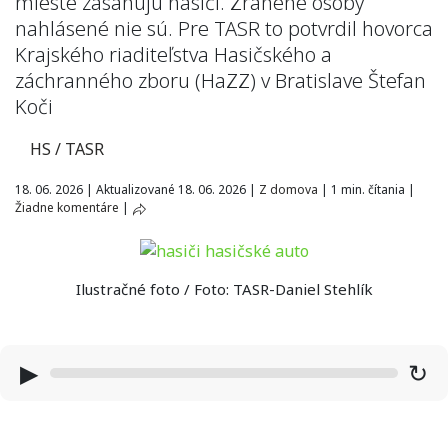
mieste zasahujú hasiči. Zranené osoby
nahlásené nie sú. Pre TASR to potvrdil hovorca
Krajského riaditeľstva Hasičského a
záchranného zboru (HaZZ) v Bratislave Štefan
Koči
HS / TASR
18. 06. 2026
|
Aktualizované 18. 06. 2026
|
Z domova
|
1 min. čítania
|
Žiadne komentáre
|
Ilustračné foto / Foto: TASR-Daniel Stehlík
▶
↻