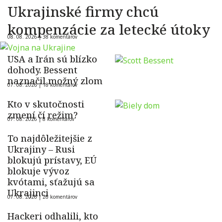
Ukrajinské firmy chcú
kompenzácie za letecké útoky
08. 08. 2026 |
38 komentárov
USA a Irán sú blízko
dohody. Bessent
naznačil možný zlom
07. 08. 2026 |
18 komentárov
Kto v skutočnosti
zmení čí režim?
07. 08. 2026 |
8 komentárov
To najdôležitejšie z
Ukrajiny – Rusi
blokujú prístavy, EÚ
blokuje vývoz
kvótami, sťažujú sa
Ukrajinci
07. 08. 2026 |
26 komentárov
Hackeri odhalili, kto