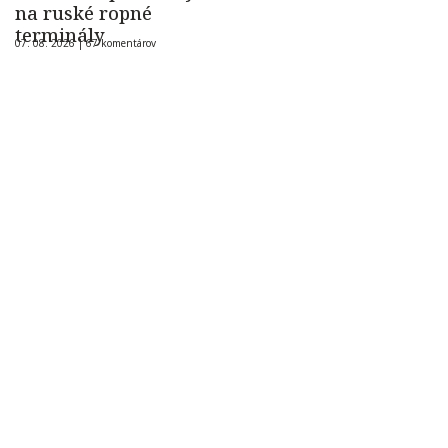
na ruské ropné
terminály
07. 08. 2026 |
67 komentárov