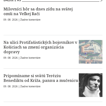
ĎALŠIE Z HS
Milovníci hôr sa dnes zídu na svätej
omši na Veľkej Rači
09. 08. 2026 |
Žiadne komentáre
Na ulici Protifašistických bojovníkov v
Košiciach sa zmení organizácia
dopravy
09. 08. 2026 |
Žiadne komentáre
Pripomíname si svätú Teréziu
Benediktu od Kríža, pannu a mučenicu
09. 08. 2026 |
Žiadne komentáre