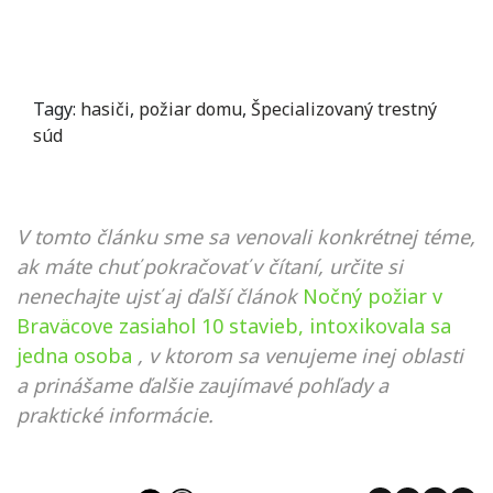
Tagy:
hasiči
,
požiar domu
,
Špecializovaný trestný
súd
V tomto článku sme sa venovali konkrétnej téme,
ak máte chuť pokračovať v čítaní, určite si
nenechajte ujsť aj ďalší článok
Nočný požiar v
Braväcove zasiahol 10 stavieb, intoxikovala sa
jedna osoba
, v ktorom sa venujeme inej oblasti
a prinášame ďalšie zaujímavé pohľady a
praktické informácie.