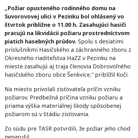
„Požiar opusteného rodinného domu na
Suvorovovej ulici v Pezinku bol ohlásený vo
štvrtok približne o 11.00 h. Zasahujúci hasiči
pracujú na likvidácii požiaru prostredníctvom
piatich hasebných prúdov.
Spolu s desiatimi
príslušníkmi Hasičského a záchranného zboru z
Okresného riaditeľstva HaZZ v Pezinku na
mieste zasahujú aj traja členovia Dobrovoľného
hasičského zboru obce Šenkvice,“ priblížil Koči.
Na miesto privolali zisťovateľa príčin vzniku
požiarov. Predbežná príčina vzniku požiaru a
priama výška materiálnej škody spôsobenej
požiarom sú v štádiu zisťovania.
Zo súdu pre TASR potvrdili, že požiar jeho chod
nenarušil.