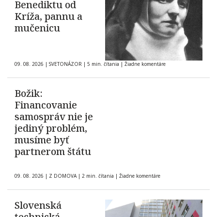
Benediktu od
Kríža, pannu a
mučenicu
09. 08. 2026
|
SVETONÁZOR
|
5 min. čítania
|
Žiadne komentáre
Božik:
Financovanie
samospráv nie je
jediný problém,
musíme byť
partnerom štátu
09. 08. 2026
|
Z DOMOVA
|
2 min. čítania
|
Žiadne komentáre
Slovenská
technická