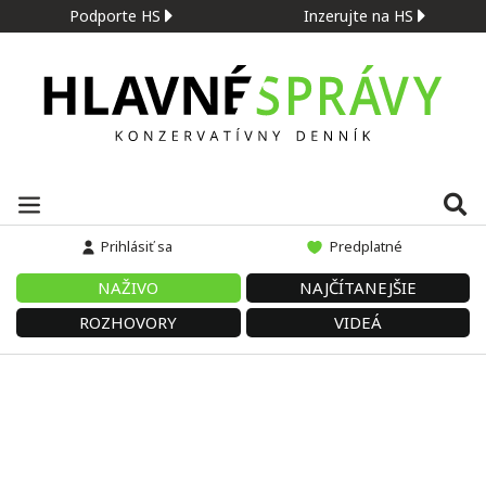
Podporte HS
Inzerujte na HS
Prihlásiť sa
Predplatné
NAŽIVO
NAJČÍTANEJŠIE
ROZHOVORY
VIDEÁ