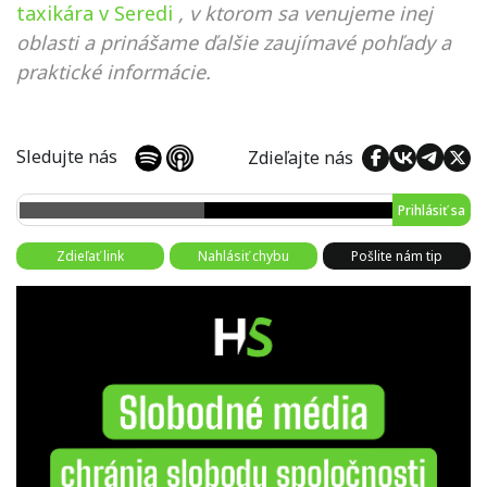
taxikára v Seredi
, v ktorom sa venujeme inej
oblasti a prinášame ďalšie zaujímavé pohľady a
praktické informácie.
Sledujte nás
Zdieľajte nás
Prihlásiť sa
Zdieľať link
Nahlásiť chybu
Pošlite nám tip