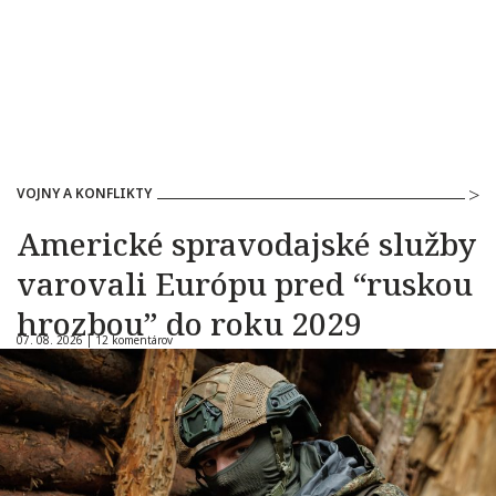
VOJNY A KONFLIKTY
Americké spravodajské služby
varovali Európu pred “ruskou
hrozbou” do roku 2029
07. 08. 2026 |
12 komentárov