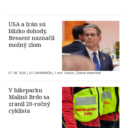
USA a Irán sú
blízko dohody.
Bessent naznačil
možný zlom
07. 08. 2026
|
ZO ZAHRANIČIA
|
1 min. čítania
|
Žiadne komentáre
V bikeparku
Malinô Brdo sa
zranil 20-ročný
cyklista