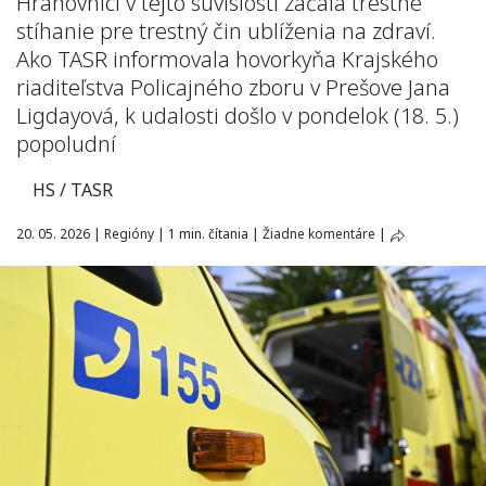
Hranovnici v tejto súvislosti začala trestné
stíhanie pre trestný čin ublíženia na zdraví.
Ako TASR informovala hovorkyňa Krajského
riaditeľstva Policajného zboru v Prešove Jana
Ligdayová, k udalosti došlo v pondelok (18. 5.)
popoludní
HS / TASR
20. 05. 2026
|
Regióny
|
1 min. čítania
|
Žiadne komentáre
|