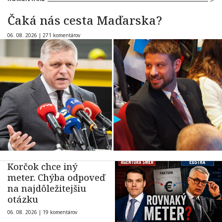
Čaká nás cesta Maďarska?
06. 08. 2026 |
271 komentárov
Korčok chce iný
meter. Chýba odpoveď
na najdôležitejšiu
otázku
06. 08. 2026 |
19 komentárov