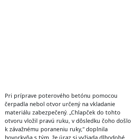
Pri príprave poterového betónu pomocou
čerpadla nebol otvor určený na vkladanie
materiálu zabezpečený. „Chlapček do tohto
otvoru vložil pravú ruku, v dôsledku čoho došlo
k závažnému poraneniu ruky,“ doplnila
hovorkyňa s tým, že úraz si vyžiada dlhodobé