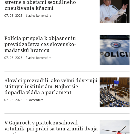
stretne s obeťami sexuálneho
zneužívania kňazmi
07. 08. 2026 |
Žiadne komentáre
Polícia prispela k objasneniu
prevádzačstva cez slovensko-
maďarskú hranicu
07. 08. 2026 |
Žiadne komentáre
Slováci prezradili, ako veľmi dôverujú
štátnym inštitúciám. Najhoršie
dopadla vláda a parlament
07. 08. 2026 |
3 komentáre
V Gajaroch v piatok zasahoval
vrtuľník, pri práci sa tam zranili dvaja