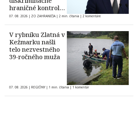
diskriminačné
hraničné kontroly
španielskych
07. 08. 2026
|
ZO ZAHRANIČIA
|
2 min. čítania
|
2 komentáre
občanov
V rybníku Zlatná v
Kežmarku našli
telo nezvestného
39-ročného muža
07. 08. 2026
|
REGIÓNY
|
1 min. čítania
|
1 komentár