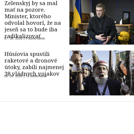
Zelenskyj by sa mal
mať na pozore.
Minister, ktorého
odvolal hovorí, že na
jeseň sa to bude iba
radikalizovať
07. 08. 2026 |
5 komentárov
Húsíovia spustili
raketové a dronové
útoky, zabili najmenej
38 vládnych vojakov
06. 08. 2026 |
17 komentárov