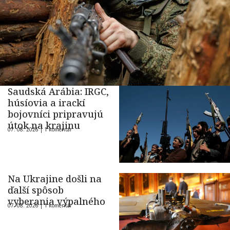
Saudská Arábia: IRGC,
húsíovia a irackí
bojovníci pripravujú
útok na krajinu
07. 08. 2026 |
1 komentár
Na Ukrajine došli na
ďalší spôsob
vyberania výpalného
07. 08. 2026 |
1 komentár