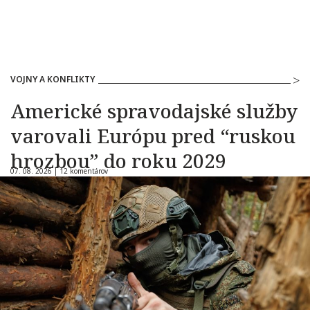
VOJNY A KONFLIKTY
Americké spravodajské služby
varovali Európu pred “ruskou
hrozbou” do roku 2029
07. 08. 2026 |
12 komentárov