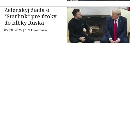
Zelenskyj žiada o
“Starlink” pre útoky
do hĺbky Ruska
05. 08. 2026 |
109 komentárov