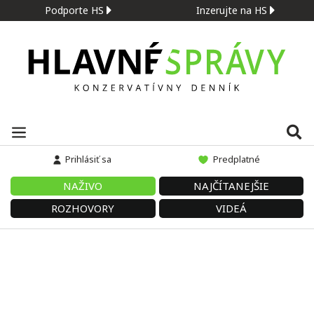
Podporte HS
Inzerujte na HS
Prihlásiť sa
Predplatné
NAŽIVO
NAJČÍTANEJŠIE
ROZHOVORY
VIDEÁ