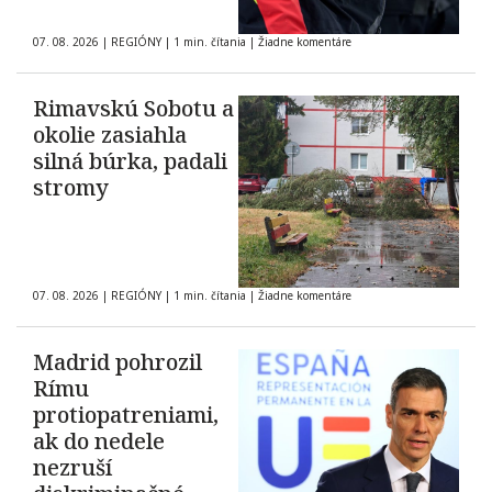
07. 08. 2026
|
REGIÓNY
|
1 min. čítania
|
Žiadne komentáre
Rimavskú Sobotu a
okolie zasiahla
silná búrka, padali
stromy
07. 08. 2026
|
REGIÓNY
|
1 min. čítania
|
Žiadne komentáre
Madrid pohrozil
Rímu
protiopatreniami,
ak do nedele
nezruší