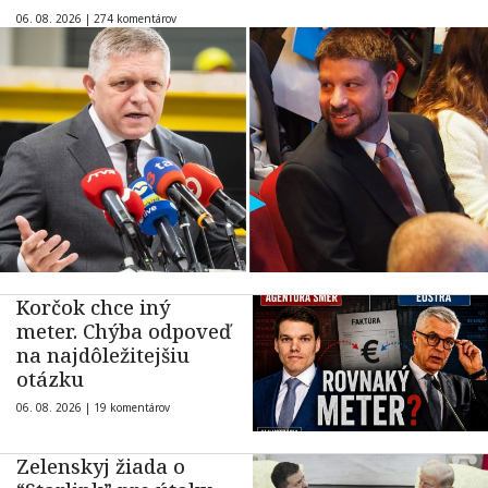
06. 08. 2026 |
274 komentárov
Korčok chce iný
meter. Chýba odpoveď
na najdôležitejšiu
otázku
06. 08. 2026 |
19 komentárov
Zelenskyj žiada o