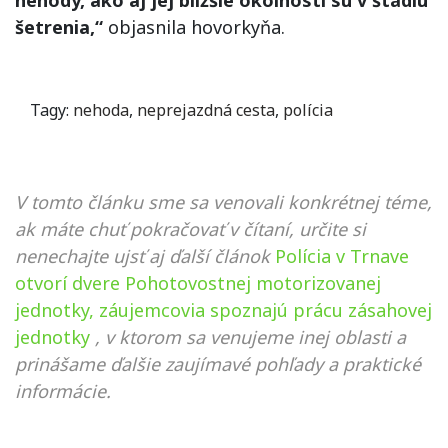
nehody, ako aj jej bližšie okolnosti sú v štádiu
šetrenia,“
objasnila hovorkyňa.
Tagy:
nehoda
,
neprejazdná cesta
,
polícia
V tomto článku sme sa venovali konkrétnej téme,
ak máte chuť pokračovať v čítaní, určite si
nenechajte ujsť aj ďalší článok
Polícia v Trnave
otvorí dvere Pohotovostnej motorizovanej
jednotky, záujemcovia spoznajú prácu zásahovej
jednotky
, v ktorom sa venujeme inej oblasti a
prinášame ďalšie zaujímavé pohľady a praktické
informácie.