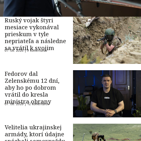
Ruský vojak štyri
mesiace vykonával
prieskum v tyle
nepriateľa a následne
sa vrátil k svojim
07. 08. 2026 |
9 komentárov
Fedorov dal
Zelenskému 12 dní,
aby ho po dobrom
vrátil do kresla
ministra obrany
07. 08. 2026 |
12 komentárov
Velitelia ukrajinskej
armády, ktorí údajne