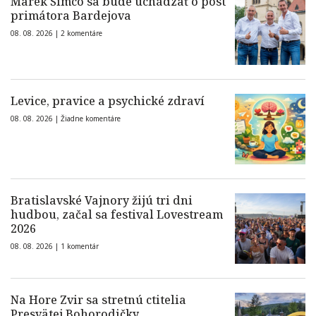
Marek Šimco sa bude uchádzať o post
primátora Bardejova
08. 08. 2026 |
2 komentáre
Levice, pravice a psychické zdraví
08. 08. 2026 |
Žiadne komentáre
Bratislavské Vajnory žijú tri dni
hudbou, začal sa festival Lovestream
2026
08. 08. 2026 |
1 komentár
Na Hore Zvir sa stretnú ctitelia
Presvätej Bohorodičky