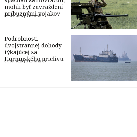
spáchali samovraždu,
mohli byť zavraždení
príbuznými vojakov
07. 08. 2026 |
2 komentáre
Podrobnosti
dvojstrannej dohody
týkajúcej sa
Hormuského prielivu
07. 08. 2026 |
5 komentárov