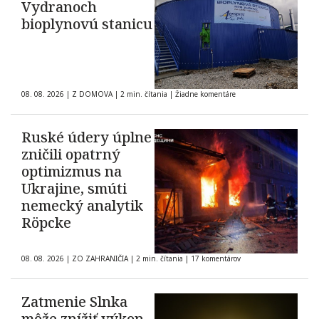
Vydranoch
bioplynovú stanicu
08. 08. 2026
|
Z DOMOVA
|
2 min. čítania
|
Žiadne komentáre
Ruské údery úplne
zničili opatrný
optimizmus na
Ukrajine, smúti
nemecký analytik
Röpcke
08. 08. 2026
|
ZO ZAHRANIČIA
|
2 min. čítania
|
17 komentárov
Zatmenie Slnka
môže znížiť výkon