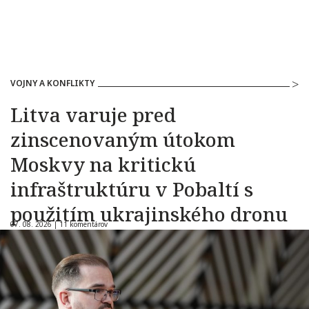
VOJNY A KONFLIKTY
Litva varuje pred
zinscenovaným útokom
Moskvy na kritickú
infraštruktúru v Pobaltí s
použitím ukrajinského dronu
07. 08. 2026 |
11 komentárov