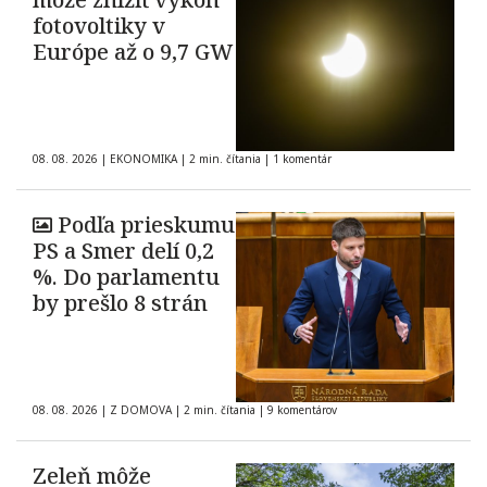
fotovoltiky v
Európe až o 9,7 GW
08. 08. 2026
|
EKONOMIKA
|
2 min. čítania
|
1 komentár
Podľa prieskumu
PS a Smer delí 0,2
%. Do parlamentu
by prešlo 8 strán
08. 08. 2026
|
Z DOMOVA
|
2 min. čítania
|
9 komentárov
Zeleň môže