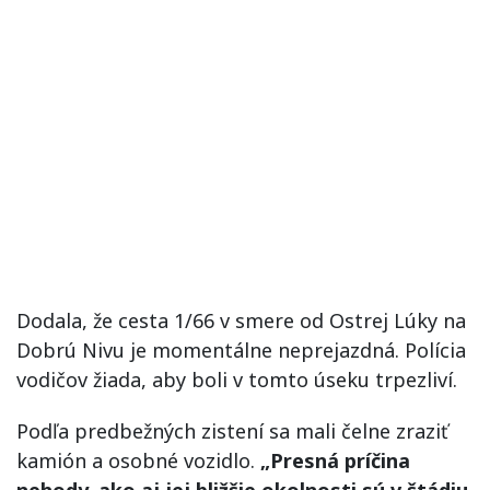
Dodala, že cesta 1/66 v smere od Ostrej Lúky na
Dobrú Nivu je momentálne neprejazdná. Polícia
vodičov žiada, aby boli v tomto úseku trpezliví.
Podľa predbežných zistení sa mali čelne zraziť
kamión a osobné vozidlo.
„Presná príčina