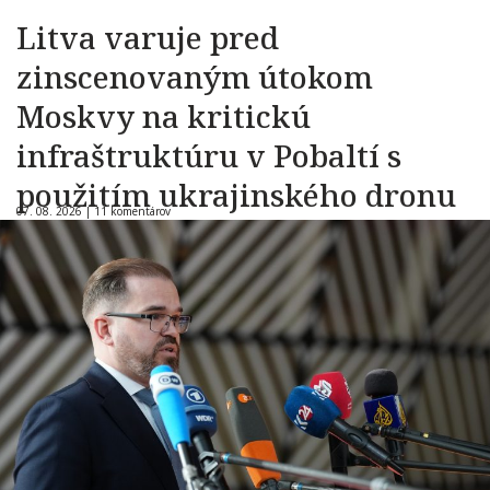
Litva varuje pred
zinscenovaným útokom
Moskvy na kritickú
infraštruktúru v Pobaltí s
použitím ukrajinského dronu
07. 08. 2026 |
11 komentárov