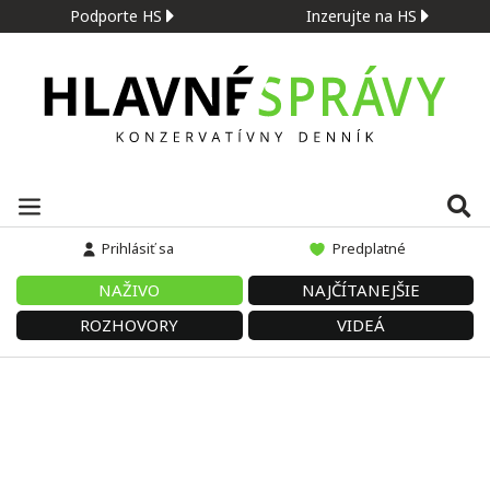
Podporte HS
Inzerujte na HS
Prihlásiť sa
Predplatné
NAŽIVO
NAJČÍTANEJŠIE
ROZHOVORY
VIDEÁ