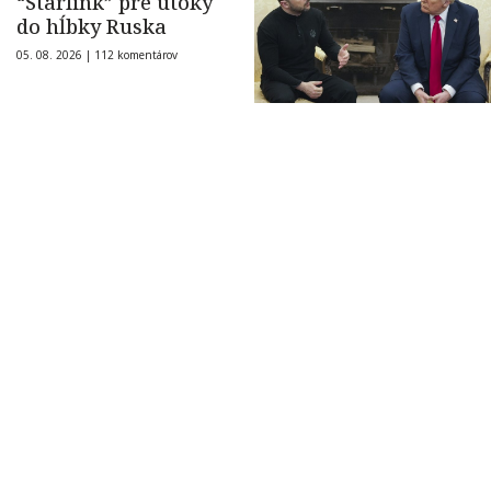
“Starlink” pre útoky
do hĺbky Ruska
05. 08. 2026 |
112 komentárov