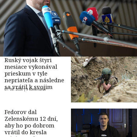
Ruský vojak štyri
mesiace vykonával
prieskum v tyle
nepriateľa a následne
sa vrátil k svojim
07. 08. 2026 |
9 komentárov
Fedorov dal
Zelenskému 12 dní,
aby ho po dobrom
vrátil do kresla