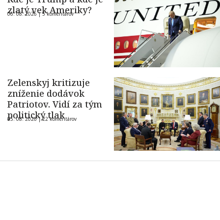
zlatý vek Ameriky?
06. 08. 2026 |
5 komentárov
Zelenskyj kritizuje
zníženie dodávok
Patriotov. Vidí za tým
politický tlak
05. 08. 2026 |
22 komentárov