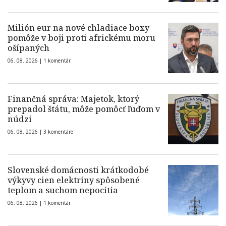
Milión eur na nové chladiace boxy
pomôže v boji proti africkému moru
ošípaných
06. 08. 2026 |
1 komentár
Finančná správa: Majetok, ktorý
prepadol štátu, môže pomôcť ľuďom v
núdzi
06. 08. 2026 |
3 komentáre
Slovenské domácnosti krátkodobé
výkyvy cien elektriny spôsobené
teplom a suchom nepocítia
06. 08. 2026 |
1 komentár