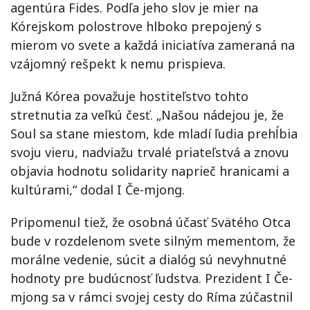
agentúra Fides. Podľa jeho slov je mier na
Kórejskom polostrove hlboko prepojený s
mierom vo svete a každá iniciatíva zameraná na
vzájomný rešpekt k nemu prispieva.
Južná Kórea považuje hostiteľstvo tohto
stretnutia za veľkú česť. „Našou nádejou je, že
Soul sa stane miestom, kde mladí ľudia prehĺbia
svoju vieru, nadviažu trvalé priateľstvá a znovu
objavia hodnotu solidarity naprieč hranicami a
kultúrami,“ dodal I Če-mjong.
Pripomenul tiež, že osobná účasť Svätého Otca
bude v rozdelenom svete silným mementom, že
morálne vedenie, súcit a dialóg sú nevyhnutné
hodnoty pre budúcnosť ľudstva. Prezident I Če-
mjong sa v rámci svojej cesty do Ríma zúčastnil