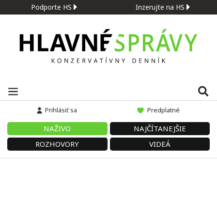
Podporte HS
Inzerujte na HS
Prihlásiť sa
Predplatné
NAŽIVO
NAJČÍTANEJŠIE
ROZHOVORY
VIDEÁ