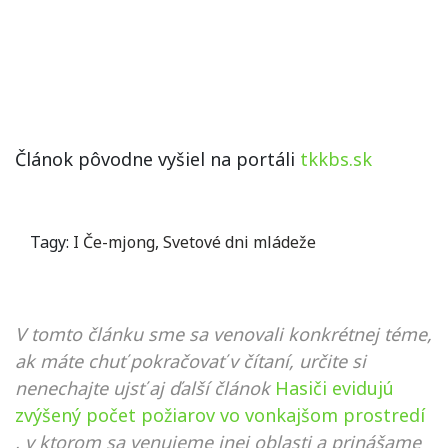
Článok pôvodne vyšiel na portáli
tkkbs.sk
Tagy:
I Če-mjong
,
Svetové dni mládeže
V tomto článku sme sa venovali konkrétnej téme,
ak máte chuť pokračovať v čítaní, určite si
nenechajte ujsť aj ďalší článok
Hasiči evidujú
zvýšený počet požiarov vo vonkajšom prostredí
, v ktorom sa venujeme inej oblasti a prinášame