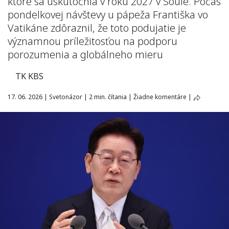
ktoré sa uskutočnia v roku 2027 v Soule. Počas
pondelkovej návštevy u pápeža Františka vo
Vatikáne zdôraznil, že toto podujatie je
významnou príležitosťou na podporu
porozumenia a globálneho mieru
TK KBS
17. 06. 2026
|
Svetonázor
|
2 min. čítania
|
Žiadne komentáre
|