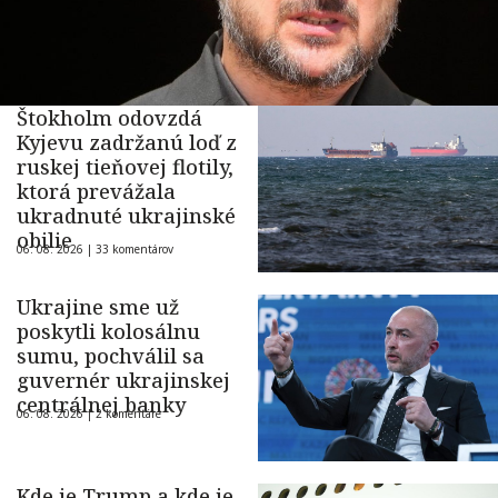
Štokholm odovzdá
Kyjevu zadržanú loď z
ruskej tieňovej flotily,
ktorá prevážala
ukradnuté ukrajinské
obilie
06. 08. 2026 |
33 komentárov
Ukrajine sme už
poskytli kolosálnu
sumu, pochválil sa
guvernér ukrajinskej
centrálnej banky
06. 08. 2026 |
2 komentáre
Kde je Trump a kde je