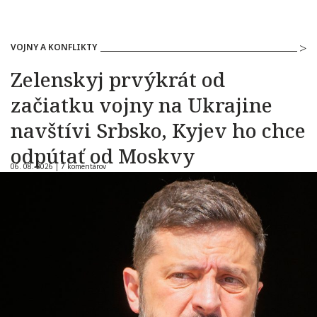
VOJNY A KONFLIKTY
Zelenskyj prvýkrát od
začiatku vojny na Ukrajine
navštívi Srbsko, Kyjev ho chce
odpútať od Moskvy
06. 08. 2026 |
7 komentárov