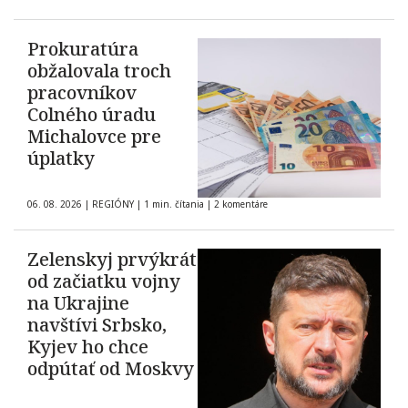
Prokuratúra
obžalovala troch
pracovníkov
Colného úradu
Michalovce pre
úplatky
06. 08. 2026
|
REGIÓNY
|
1 min. čítania
|
2 komentáre
Zelenskyj prvýkrát
od začiatku vojny
na Ukrajine
navštívi Srbsko,
Kyjev ho chce
odpútať od Moskvy