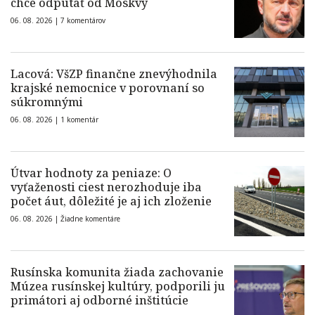
chce odpútať od Moskvy
06. 08. 2026 |
7 komentárov
Lacová: VšZP finančne znevýhodnila
krajské nemocnice v porovnaní so
súkromnými
06. 08. 2026 |
1 komentár
Útvar hodnoty za peniaze: O
vyťaženosti ciest nerozhoduje iba
počet áut, dôležité je aj ich zloženie
06. 08. 2026 |
Žiadne komentáre
Rusínska komunita žiada zachovanie
Múzea rusínskej kultúry, podporili ju
primátori aj odborné inštitúcie