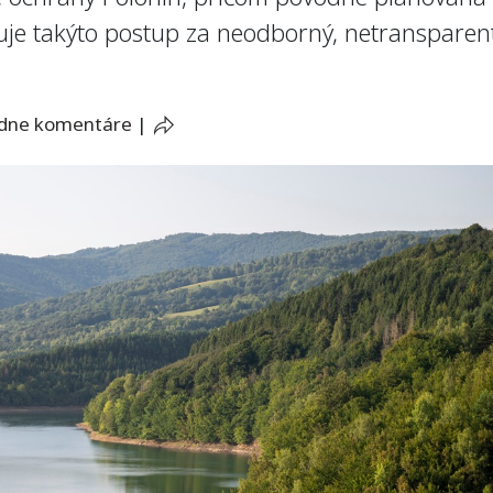
ažuje takýto postup za neodborný, netranspare
adne komentáre
|