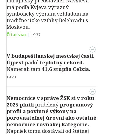
ukrajinský predstaviteľ. Návšteva
má podľa Kyjeva výrazný
symbolický význam vzhľadom na
tradične úzke vzťahy Belehradu s
Moskvou.
Čítať viac
|
19:37
V
budapeštianskej mestskej časti
Újpest
padol
teplotný rekord.
Namerali tam
41,6 stupňa Celzia.
19:23
Nemocnice v správe ŽSK si v roku
2025 plnili
pridelený
programový
profil a povinné výkony na
porovnateľnej úrovni ako ostatné
nemocnice rovnakej kategórie.
Napriek tomu dostávali od štátnej