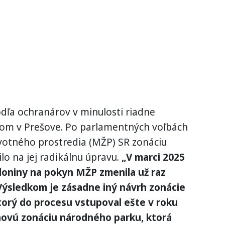
odľa ochranárov v minulosti riadne
m v Prešove. Po parlamentných voľbách
votného prostredia (MŽP) SR zonáciu
ilo na jej radikálnu úpravu.
„V marci 2025
oniny na pokyn MŽP zmenila už raz
ýsledkom je zásadne iný návrh zonácie
orý do procesu vstupoval ešte v roku
novú zonáciu národného parku, ktorá