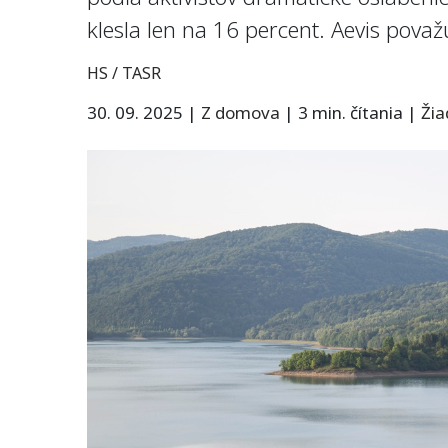
klesla len na 16 percent. Aevis pov
HS / TASR
30. 09. 2025
|
Z domova
|
3 min. čítania
|
Ži