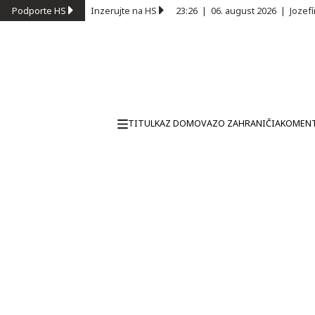
Podporte HS
Inzerujte na HS
23:26
|
06. august 2026
|
Jozef
TITULKA
Z DOMOVA
ZO ZAHRANIČIA
KOMEN