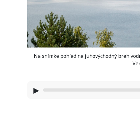
Na snímke pohľad na juhovýchodný breh vodn
Ve
▶