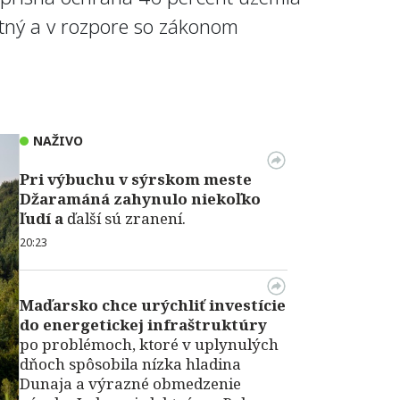
ntný a v rozpore so zákonom
NAŽIVO
Pri výbuchu v
sýrskom meste
Džaramáná zahynulo niekoľko
ľudí a
ďalší sú zranení.
20:23
Maďarsko chce urýchliť investície
do energetickej infraštruktúry
po problémoch, ktoré v uplynulých
dňoch spôsobila nízka hladina
Dunaja a výrazné obmedzenie