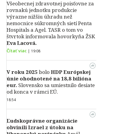
Všeobecnej zdravotnej poisťovne za
rovnakú jednotku produkcie
výrazne nižšiu úhradu než
nemocnice súkromných sietí Penta
Hospitals a Agel. TASR o tom vo
štvrtok informovala hovorkyňa ŽSK
Eva Lacová.
Čítať viac
|
19:08
V roku 2025
bolo
HDP
Európskej
únie ohodnotené na 18,8 bilióna
eur.
Slovensko sa umiestnilo desiate
od konca v rámci EÚ.
18:54
Ľudskoprávne organizácie
obvinili Izrael z útoku na
libanonskú novinárku
Amál