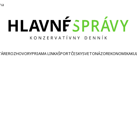
ína
TÁRE
ROZHOVORY
PRIAMA LINKA
ŠPORT
ČESKY
SVETONÁZOR
EKONOMIKA
KU