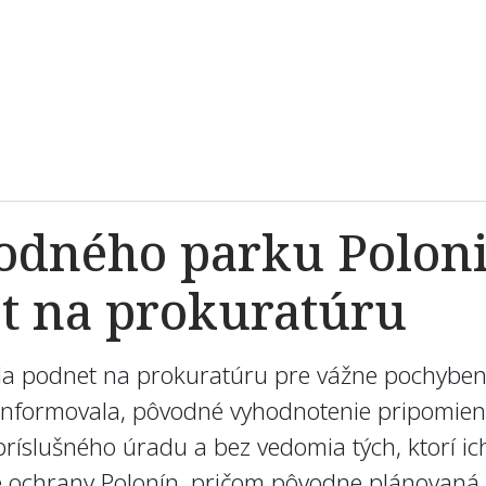
odného parku Poloni
t na prokuratúru
la podnet na prokuratúru pre vážne pochyben
ti informovala, pôvodné vyhodnotenie pripomien
ríslušného úradu a bez vedomia tých, ktorí ic
ie ochrany Polonín, pričom pôvodne plánovaná