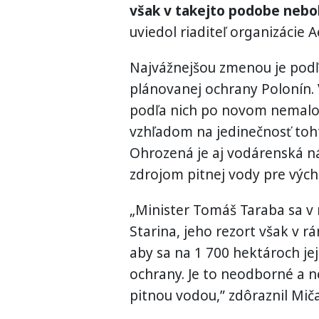
však v takejto podobe nebo
uviedol riaditeľ organizácie A
Najvážnejšou zmenou je podľ
plánovanej ochrany Polonín.
podľa nich po novom nemalo 
vzhľadom na jedinečnosť toht
Ohrozená je aj vodárenská ná
zdrojom pitnej vody pre výc
„Minister Tomáš Taraba sa v 
Starina, jeho rezort však v 
aby sa na 1 700 hektároch jej
ochrany. Je to neodborné a n
pitnou vodou,” zdôraznil Miča