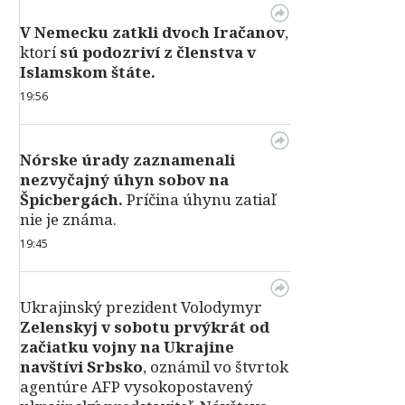
V Nemecku zatkli dvoch Iračanov
,
ktorí
sú podozriví z členstva v
Islamskom štáte.
19:56
Nórske úrady zaznamenali
nezvyčajný úhyn sobov na
Špicbergách.
Príčina úhynu zatiaľ
nie je známa.
19:45
Ukrajinský prezident Volodymyr
Zelenskyj v sobotu prvýkrát od
začiatku vojny na Ukrajine
navštívi Srbsko
, oznámil vo štvrtok
agentúre AFP vysokopostavený