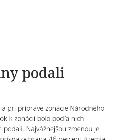
ny podali
ia pri príprave zonácie Národného
ok k zonácii bolo podľa nich
h podali. Najvážnejšou zmenou je
 prísna ochrana 46 percent územia