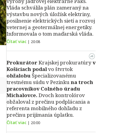
výroby Jadrovej elektrárne Paks.
Vláda schválila plán zameraný na
výstavbu nových úložísk elektriny,
posilnenie elektrických sietí a rozvoj
veternej a geotermálnej energetiky.
Informovala o tom maďarská vláda.
Čítať viac
|
20:08
Prokurátor
Krajskej prokuratúry
v
Košiciach podal
vo štvrtok
obžalobu
Špecializovanému
trestnému súdu v Pezinku
na troch
↻
pracovníkov Colného úradu
Michalovce.
Dvoch kontrolórov
obžaloval z prečinu podplácania a
referenta mobilného dohľadu z
prečinu prijímania úplatku.
Čítať viac
|
20:00