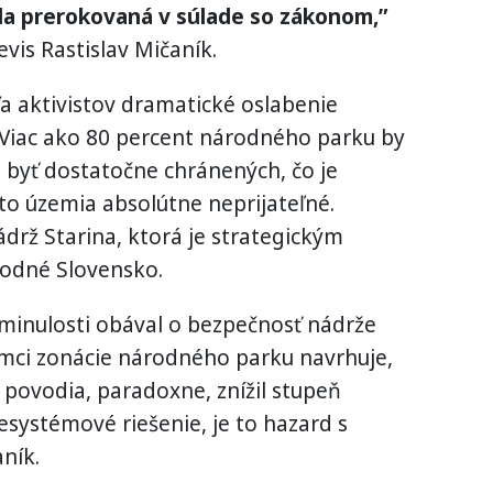
la prerokovaná v súlade so zákonom,”
evis Rastislav Mičaník.
a aktivistov dramatické oslabenie
 Viac ako 80 percent národného parku by
byť dostatočne chránených, čo je
o územia absolútne neprijateľné.
drž Starina, ktorá je strategickým
hodné Slovensko.
minulosti obával o bezpečnosť nádrže
rámci zonácie národného parku navrhuje,
 povodia, paradoxne, znížil stupeň
esystémové riešenie, je to hazard s
ník.