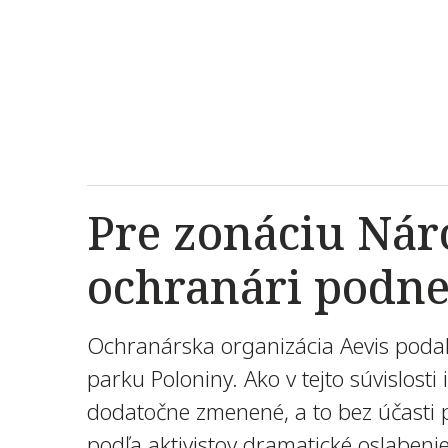
Pre zonáciu Nár
ochranári podne
Ochranárska organizácia Aevis poda
parku Poloniny. Ako v tejto súvislos
dodatočne zmenené, a to bez účasti p
podľa aktivistov dramatické oslaben