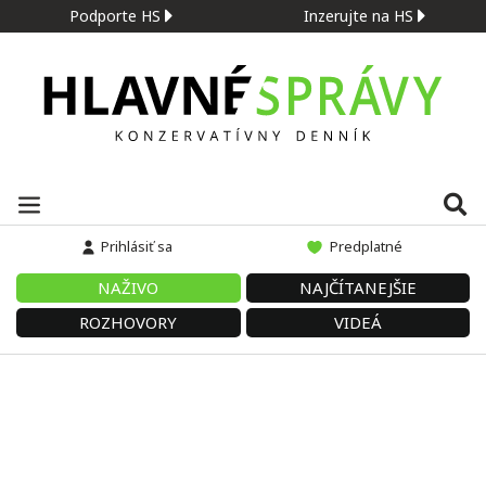
Podporte HS
Inzerujte na HS
Prihlásiť sa
Predplatné
NAŽIVO
NAJČÍTANEJŠIE
ROZHOVORY
VIDEÁ