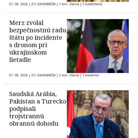
07. 08. 2026
|
ZO ZAHRANIČIA
|
1 min. čítania
|
5 komentárov
Merz zvolal
bezpečnostnú radu
štátu po incidente
s dronom pri
ukrajinskom
lietadle
07. 08. 2026
|
ZO ZAHRANIČIA
|
2 min. čítania
|
1 komentár
Saudská Arábia,
Pakistan a Turecko
podpísali
trojstrannú
obrannú dohodu