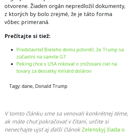
otvorene. Žiaden orgán nepredložil dokumenty,
z ktorých by bolo zrejmé, že je táto forma
vôbec primeraná.
Prečítajte si tiež:
Predstaviteľ Bieleho domu potvrdil, že Trump sa
zúčastní na samite G7
Peking chce s USA rokovať o znižovaní ciel na
tovary za desiatky miliárd dolárov
Tagy:
dane
,
Donald Trump
V tomto článku sme sa venovali konkrétnej téme,
ak máte chuť pokračovať v čítaní, určite si
nenechajte ujsť aj ďalší článok
Zelenskyj žiada o