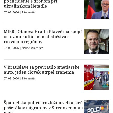
po incidente s dronom pri
ukrajinskom lietadle
07. 08. 2026 |
1 komentár
MIRRI: Obnova Hradu Plaveč má spojiť
ochranu kultúrneho dedičstva s
rozvojom regiónov
07. 08. 2026 |
Žiadne komentáre
V Bratislave sa prevrátilo smetiarske
auto, jeden človek utrpel zranenia
07. 08. 2026 |
1 komentár
Španielska polícia rozložila veľkú sieť
pašerákov migrantov v Stredozemnom
mori