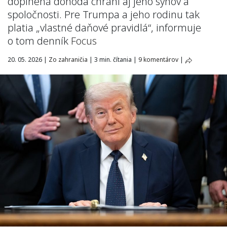
doplnená dohoda chráni aj jeho synov a
spoločnosti. Pre Trumpa a jeho rodinu tak
platia „vlastné daňové pravidlá“, informuje
o tom denník
Focus
20. 05. 2026
|
Zo zahraničia
|
3 min. čítania
|
9 komentárov
|