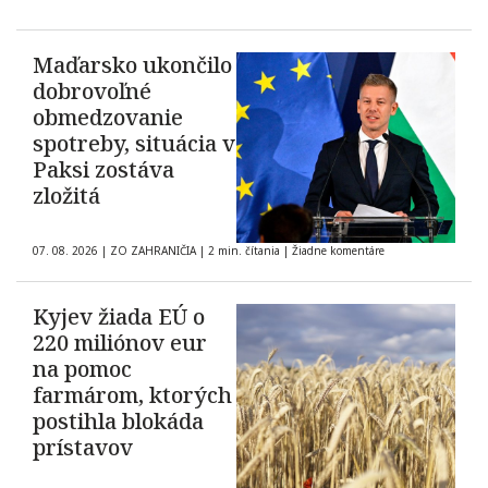
Maďarsko ukončilo
dobrovoľné
obmedzovanie
spotreby, situácia v
Paksi zostáva
zložitá
07. 08. 2026
|
ZO ZAHRANIČIA
|
2 min. čítania
|
Žiadne komentáre
Kyjev žiada EÚ o
220 miliónov eur
na pomoc
farmárom, ktorých
postihla blokáda
prístavov