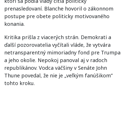
ktorí sa podľa vlády cítia politicky
prenasledovaní. Blanche hovoril o zákonnom
postupe pre obete politicky motivovaného
konania.
Kritika prišla z viacerých strán. Demokrati a
ďalší pozorovatelia vyčítali vláde, že vytvára
netransparentný mimoriadny fond pre Trumpa
a jeho okolie. Nepokoj panoval aj v radoch
republikánov. Vodca väčšiny v Senáte John
Thune povedal, že nie je „veľkým fanúšikom“
tohto kroku.