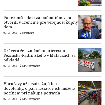
Po rekonštrukcii za päť miliónov eur
otvorili v Trenčíne pre verejnosť Župný
dom
07. 08. 2026 |
2 komentáre
Uzávera železničného priecestia
Pezinská-Radlinského v Malackách sa
odkladá
07. 08. 2026 |
Žiadne komentáre
Horúčavy už nezdražujú len
dovolenky, o pár mesiacov ich môžete
pocítiť aj pri nákupe potravín
07. 08. 2026 |
Žiadne komentáre