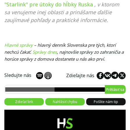
"Starlink" pre útoky do hĺbky Ruska
, v ktorom
sa venujeme inej oblasti a prinášame ďalšie
zaujímavé pohľady a praktické informácie.
Hlavné správy
– hlavný denník Slovenska pre tých, ktorí
nechcú čakať.
Správy dnes
, najnovšie správy zo zahraničia a
horúce správy z domova dostanete u nás ako prví.
Sledujte nás
Zdieľajte nás
Prihlásiť sa
Zdieľať link
Nahlásiť chybu
Pošlite nám tip