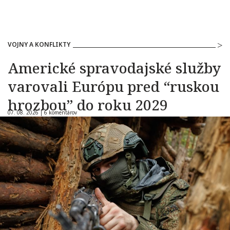
VOJNY A KONFLIKTY
Americké spravodajské služby
varovali Európu pred “ruskou
hrozbou” do roku 2029
07. 08. 2026 |
6 komentárov