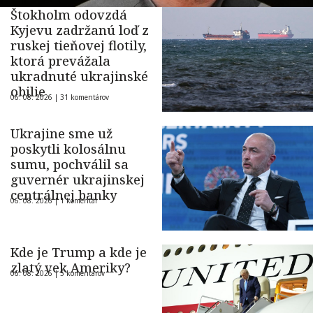
Štokholm odovzdá
Kyjevu zadržanú loď z
ruskej tieňovej flotily,
ktorá prevážala
ukradnuté ukrajinské
obilie
06. 08. 2026 |
31 komentárov
Ukrajine sme už
poskytli kolosálnu
sumu, pochválil sa
guvernér ukrajinskej
centrálnej banky
06. 08. 2026 |
1 komentár
Kde je Trump a kde je
zlatý vek Ameriky?
06. 08. 2026 |
5 komentárov