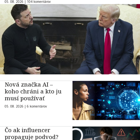
05. 08. 2026 |
104 komentárov
Nová značka AI –
koho chráni a kto ju
musí používať
05. 08. 2026 |
6 komentárov
Čo ak influencer
propaguje podvod?