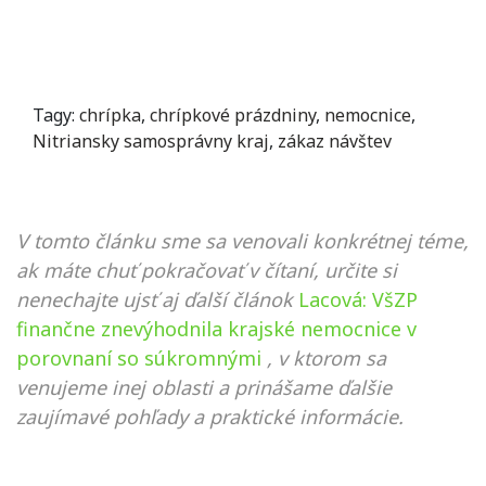
Tagy:
chrípka
,
chrípkové prázdniny
,
nemocnice
,
Nitriansky samosprávny kraj
,
zákaz návštev
V tomto článku sme sa venovali konkrétnej téme,
ak máte chuť pokračovať v čítaní, určite si
nenechajte ujsť aj ďalší článok
Lacová: VšZP
finančne znevýhodnila krajské nemocnice v
porovnaní so súkromnými
, v ktorom sa
venujeme inej oblasti a prinášame ďalšie
zaujímavé pohľady a praktické informácie.