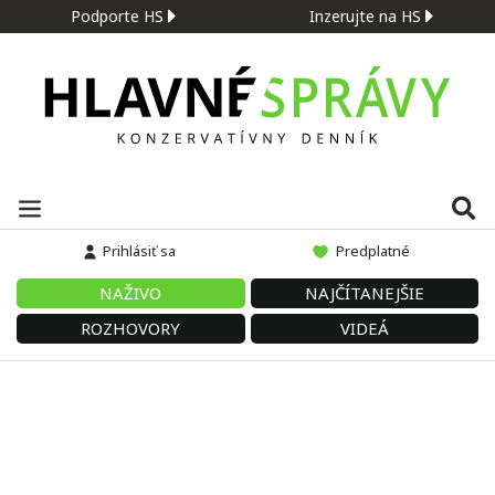
Podporte HS
Inzerujte na HS
Prihlásiť sa
Predplatné
NAŽIVO
NAJČÍTANEJŠIE
ROZHOVORY
VIDEÁ