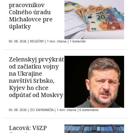
pracovníkov
Colného úradu
Michalovce pre
úplatky
06. 08. 2026
|
REGIÓNY
|
1 min. čítania
|
1 komentár
Zelenskyj prvýkrát
od začiatku vojny
na Ukrajine
navštívi Srbsko,
Kyjev ho chce
odpútať od Moskvy
06. 08. 2026
|
ZO ZAHRANIČIA
|
1 min. čítania
|
6 komentárov
Lacová: VšZP