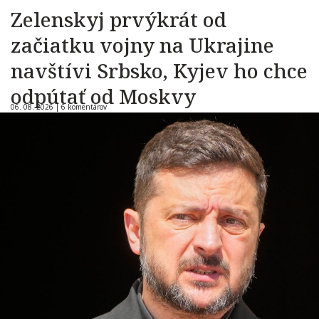
Zelenskyj prvýkrát od
začiatku vojny na Ukrajine
navštívi Srbsko, Kyjev ho chce
odpútať od Moskvy
06. 08. 2026 |
6 komentárov