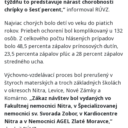
týždňu to predstavuje nárast chorobnosti
chrípky o šesť percent,“
informoval RÚVZ.
Najviac chorých bolo detí vo veku do piatich
rokov. Priebeh ochorení bol komplikovaný u 132
osôb. Z celkového počtu hlásených prípadov
bolo 48,5 percenta zápalov prínosových dutín,
23,5 percenta zápalov pľúc a 28 percent zápalov
stredného ucha.
Výchovno-vzdelávací proces bol prerušený v
štyroch materských a troch základných školách
v okresoch Nitra, Levice, Nové Zámky a
Komárno.
„Zákaz návštev bol vydaných vo
Fakultnej nemocnici Nitra, v Špecializovanej
nemocnici sv. Svorada Zobor, v Kardiocentre
Nitra a v Nemocnici AGEL Zlaté Moravce,“