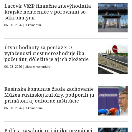
Lacová: VšZP finančne znevýhodnila
krajské nemocnice v porovnaní so
súkromnými
06. 08. 2026 |
1 komentár
Útvar hodnoty za peniaze: O
vyťaženosti ciest nerozhoduje iba
počet áut, dôležité je aj ich zloženie
06. 08. 2026 |
Žiadne komentáre
Rusínska komunita žiada zachovanie
Múzea rusínskej kultúry, podporili ju
primátori aj odborné inštitúcie
06. 08. 2026 |
3 komentáre
Polícia zasahuje pri úniku neznámej