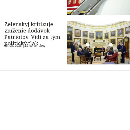
Zelenskyj kritizuje
zníženie dodávok
Patriotov. Vidí za tým
politický tlak
05. 08. 2026 |
22 komentárov