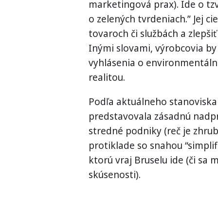
marketingová prax). Ide o tzv
o zelených tvrdeniach.” Jej c
tovaroch či službách a zlepši
Inými slovami, výrobcovia b
vyhlásenia o environmentálnej
realitou.
Podľa aktuálneho stanoviska 
predstavovala zásadnú nadprá
stredné podniky (reč je zhru
protiklade so snahou “simplif
ktorú vraj Bruselu ide (či sa 
skúsenosti).