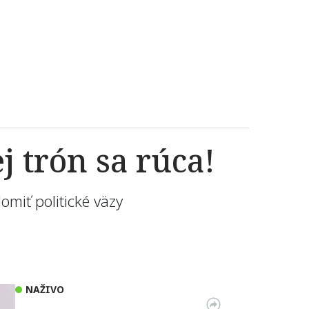
 trón sa rúca!
lomiť politické väzy
NAŽIVO