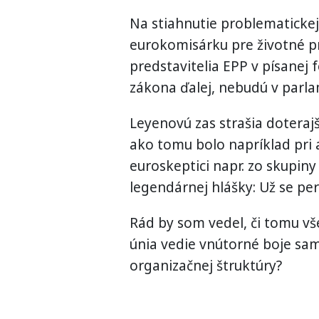
Na stiahnutie problematickej 
eurokomisárku pre životné pr
predstavitelia EPP v písanej 
zákona ďalej, nebudú v parla
Leyenovú zas strašia doterajší
ako tomu bolo napríklad pri a
euroskeptici napr. zo skupiny 
legendárnej hlášky: Už se per
Rád by som vedel, či tomu 
únia vedie vnútorné boje sam
organizačnej štruktúry?