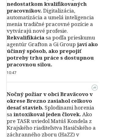
nedostatkom kvalifikovaných
pracovníkov.
Digitalizácia,
automatizácia a umelá inteligencia
menia tradičné pracovné pozície a
vytvárajú nové profesie.
Rekvalifikácia
sa podľa prieskumu
agentúr Grafton a Gi Group
javí ako
účinný spôsob, ako prepojiť
potreby trhu práce s dostupnou
pracovnou silou.
10:47
Nočný požiar v obci Braväcovo v
okrese Brezno zasiahol celkovo
desať stavieb.
Splodinami horenia
sa
intoxikoval jeden človek.
Ako
pre TASR uviedol Matúš Kondela z
Krajského riaditeľstva Hasičského a
záchranného zboru (HaZZ) v