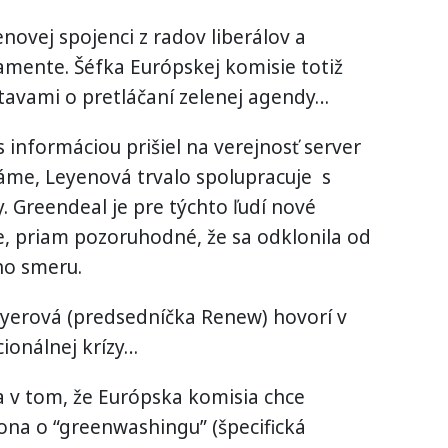
novej spojenci z radov liberálov a
amente. Šéfka Európskej komisie totiž
stavami o pretláčaní zelenej agendy…
s informáciou prišiel na verejnosť server
náme, Leyenová trvalo spolupracuje s
 Greendeal je pre týchto ľudí nové
ne, priam pozoruhodné, že sa odklonila od
ho smeru.
Hayerová (predsedníčka Renew) hovorí v
ucionálnej krízy…
va v tom, že Európska komisia chce
kona o “greenwashingu” (špecifická