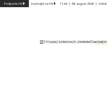
Podporte HS
Inzerujte na HS
11:44
|
08. august 2026
|
Oskár
TITULKA
Z DOMOVA
ZO ZAHRANIČIA
KOMEN