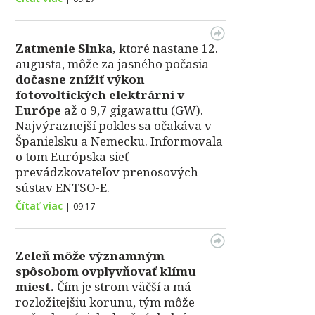
Zatmenie Slnka,
ktoré nastane 12.
augusta, môže za jasného počasia
dočasne znížiť výkon
fotovoltických elektrární v
Európe
až o 9,7 gigawattu (GW).
Najvýraznejší pokles sa očakáva v
Španielsku a Nemecku. Informovala
o tom Európska sieť
prevádzkovateľov prenosových
sústav ENTSO-E.
Čítať viac
|
09:17
Zeleň môže významným
spôsobom ovplyvňovať klímu
miest.
Čím je strom väčší a má
rozložitejšiu korunu, tým môže