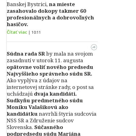
Banskej Bystrici,
na mieste
zasahovalo dokopy takmer 60
profesionálnych a dobrovoľných
hasičov.
Čítať viac
|
10:11
Súdna rada SR
by mala na svojom
zasadnutí v utorok 11. augusta
opätovne voliť nového predsedu
Najvyššieho správneho súdu SR.
Ako vyplýva z údajov na
internetovej stránke rady, o post sa
uchádzajú
dvaja kandidáti.
Sudkyňu predmetného súdu
Moniku Valašikovú ako
kandidátku
navrhli štyria sudcovia
NSS SR a Združenie sudcov
Slovenska.
Súčasného
podpredsedu súdu Mariána