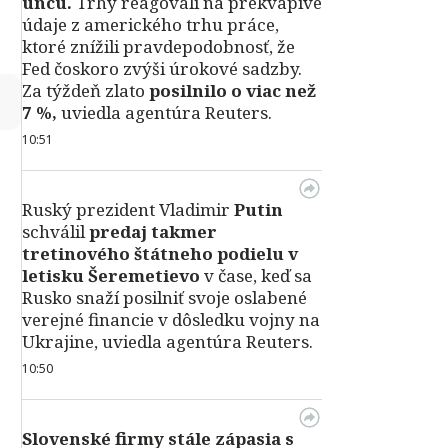
uncu.
Trhy reagovali na prekvapivé
údaje z amerického trhu práce,
ktoré znížili pravdepodobnosť, že
Fed čoskoro zvýši úrokové sadzby.
Za týždeň zlato
posilnilo o viac než
↻
7 %,
uviedla agentúra Reuters.
10:51
Ruský prezident Vladimir
Putin
schválil
predaj takmer
tretinového štátneho podielu v
letisku Šeremetievo
v čase, keď sa
Rusko snaží posilniť svoje oslabené
verejné financie v dôsledku vojny na
Ukrajine, uviedla agentúra Reuters.
10:50
Slovenské firmy stále zápasia s