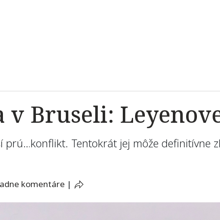
v Bruseli: Leyenovej
í prú…konflikt. Tentokrát jej môže definitívne z
iadne komentáre
|