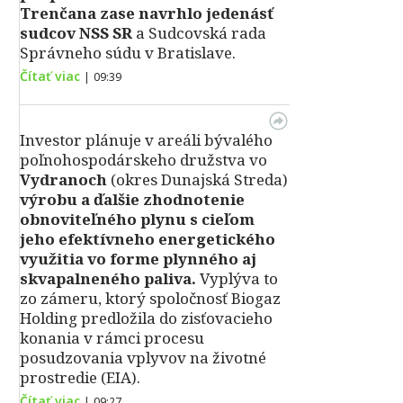
Trenčana zase navrhlo jedenásť
sudcov NSS SR
a Sudcovská rada
Správneho súdu v Bratislave.
Čítať viac
|
09:39
Investor plánuje v areáli bývalého
poľnohospodárskeho družstva vo
Vydranoch
(okres Dunajská Streda)
výrobu a ďalšie zhodnotenie
obnoviteľného plynu s cieľom
jeho efektívneho energetického
využitia vo forme plynného aj
skvapalneného paliva.
Vyplýva to
zo zámeru, ktorý spoločnosť Biogaz
Holding predložila do zisťovacieho
konania v rámci procesu
posudzovania vplyvov na životné
prostredie (EIA).
Čítať viac
|
09:27