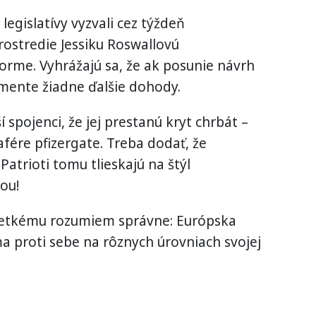
legislatívy vyzvali cez týždeň
ostredie Jessiku Roswallovú
forme. Vyhrážajú sa, že ak posunie návrh
mente žiadne ďalšie dohody.
 spojenci, že jej prestanú kryt chrbát –
fére pfizergate. Treba dodať, že
Patrioti tomu tlieskajú na štýl
ou!
všetkému rozumiem správne: Európska
a proti sebe na rôznych úrovniach svojej