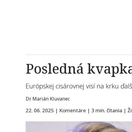
Posledná kvapka 
Európskej cisárovnej visí na krku ďalš
Dr. Marián Kluvanec
22. 06. 2025
|
Komentáre
|
3 min. čítania
|
Ž