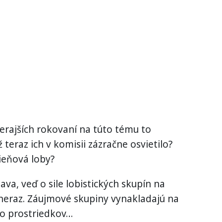
erajších rokovaní na túto tému to
teraz ich v komisii zázračne osvietilo?
ieňová loby?
ava, veď o sile lobistických skupín na
neraz. Záujmové skupiny vynakladajú na
o prostriedkov…