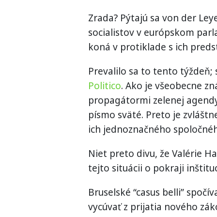
Zrada? Pýtajú sa von der Leye
socialistov v európskom parl
koná v protiklade s ich pred
Prevalilo sa to tento týždeň; 
Politico
. Ako je všeobecne z
propagátormi zelenej agendy.
písmo sväté. Preto je zvlášt
ich jednoznačného spoločné
Niet preto divu, že Valérie 
tejto situácii o pokraji inštit
Bruselské “casus belli” spočí
vycúvať z prijatia nového zá