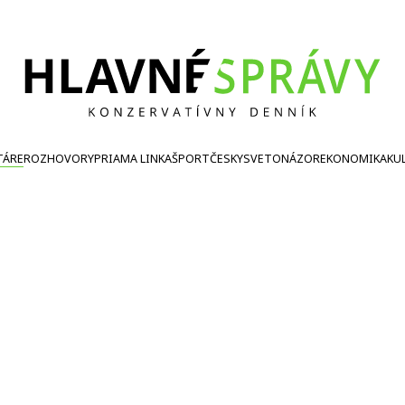
TÁRE
ROZHOVORY
PRIAMA LINKA
ŠPORT
ČESKY
SVETONÁZOR
EKONOMIKA
KU