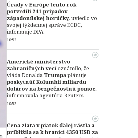
Úrady v Európe tento rok
potvrdili 241 prípadov
západonílskej horúčky,
uviedlo vo
svojej týždennej správe ECDC,
informuje DPA.
10:52
Americké ministerstvo
zahraničných vecí
oznámilo, že
vláda Donalda
Trumpa
plánuje
poskytnúť Kolumbii miliardu
dolárov na bezpečnostnú pomoc,
informovala agentúra Reuters.
10:52
Cena zlata v piatok ďalej rástla a
priblížila sa k hranici 4350 USD za
hn