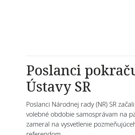
Poslanci pokraču
Ústavy SR
Poslanci Národnej rady (NR) SR začal
volebné obdobie samosprávam na päť 
zameral na vysvetlenie pozmeňujúceh
referendom