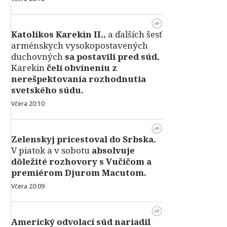
Katolikos Karekin II.,
a ďalších šesť
arménskych vysokopostavených
duchovných
sa postavili pred súd.
Karekin
čelí obvineniu z
nerešpektovania rozhodnutia
svetského súdu.
Včera 20:10
Zelenskyj pricestoval do Srbska.
V piatok a v sobotu
absolvuje
dôležité rozhovory s Vučičom a
premiérom Djurom Macutom.
Včera 20:09
Americký odvolací súd nariadil