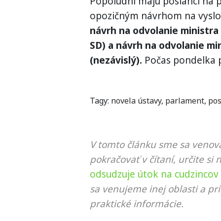
Popoludní majú poslanci na
opozičným návrhom na vyslov
návrh na odvolanie ministra
SD) a návrh na odvolanie min
(nezávislý).
Počas pondelka p
Tagy:
novela ústavy
,
parlament
,
pos
V tomto článku sme sa venova
pokračovať v čítaní, určite si 
odsudzuje útok na cudzincov v
sa venujeme inej oblasti a p
praktické informácie.