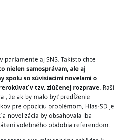
v parlamente aj SNS. Takisto chce
to nielen samosprávam, ale aj
 spolu so súvisiacimi novelami o
erokúvať v tzv. zlúčenej rozprave.
Raši
l, že ak by malo byť predĺženie
kov pre opozíciu problémom, Hlas-SD je
 a novelizácia by obsahovala iba
rátení volebného obdobia referendom.