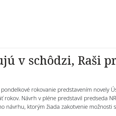
jú v schôdzi, Raši p
i pondelkové rokovanie predstavením novely Ús
rokov. Návrh v pléne predstavil predseda NR S
o návrhu, ktorým žiada zakotvenie možnosti s