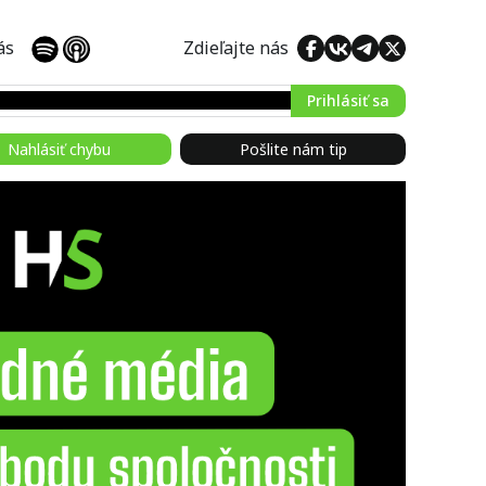
 nás
Zdieľajte nás
Prihlásiť sa
Nahlásiť chybu
Pošlite nám tip