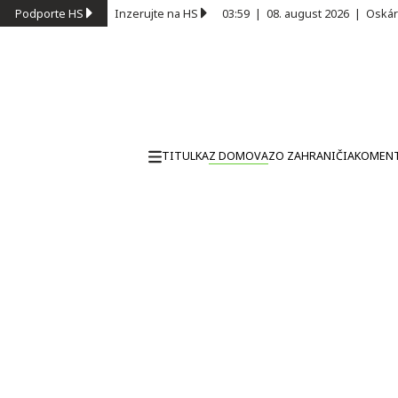
Podporte HS
Inzerujte na HS
03:59
|
08. august 2026
|
Oskár
TITULKA
Z DOMOVA
ZO ZAHRANIČIA
KOMEN