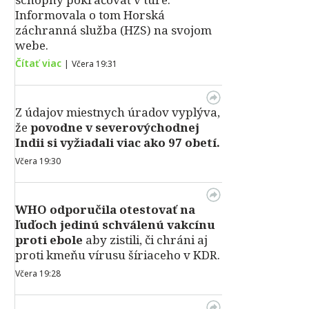
Informovala o tom Horská
záchranná služba (HZS) na svojom
webe.
Čítať viac
|
Včera 19:31
Z údajov miestnych úradov vyplýva,
že
povodne v severovýchodnej
Indii si vyžiadali viac ako 97 obetí.
Včera 19:30
WHO odporučila otestovať na
ľuďoch jedinú schválenú vakcínu
proti ebole
aby zistili, či chráni aj
proti kmeňu vírusu šíriaceho v KDR.
Včera 19:28