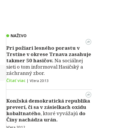
NAŽIVO
Pri požiari lesného porastu v
Trstíne v okrese Trnava zasahuje
takmer 50 hasičov.
Na sociálnej
sieti o tom informoval Hasičský a
↻
záchranný zbor.
Čítať viac
|
Včera 20:13
Konžská demokratická republika
preverí, či sa v zásielkach oxidu
kobaltnatého
, ktoré vyvážajú
do
Číny nachádza urán.
Včera 20:12