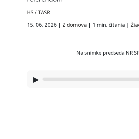
HS / TASR
15. 06. 2026
|
Z domova
|
1 min. čítania
|
Ži
Na snímke predseda NR SR 
▶