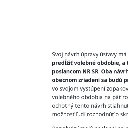
Svoj návrh úpravy ústavy má 
predĺžiť volebné obdobie, a 
poslancom NR SR. Oba návrhy
obecnom zriadení sa budú pr
vo svojom vystúpení zopakova
volebného obdobia na päť ro
ochotný tento návrh stiahnuť
možnosť ľudí rozhodnúť o sk