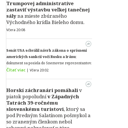
Trumpovej administratíve
zastaviť výstavbu veľkej tanečnej
sály
na mieste zbúraného
Východného krídla Bieleho domu.
Včera 20:08
Senát USA schválil návrh zákona o sprísnení
amerických sankcií voči Rusku a Iránu
;
dokument sa posiela do Snemovne reprezentantov.
Čítať viac
|
Včera 20:02
Horskí záchranári pomáhali
v
piatok popoludní
v Západných
Tatrách 39-ročnému
slovenskému turistovi
, ktorý sa
pod Predným Salatínom pošmykol a
so zraneným členkom nebol
schopný pokračovať v túre.