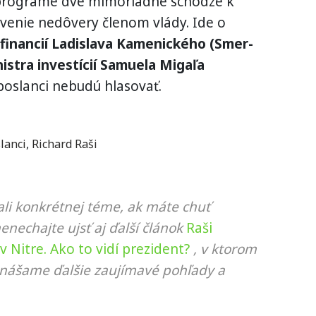
 programe dve mimoriadne schôdze k
enie nedôvery členom vlády. Ide o
 financií Ladislava Kamenického (Smer-
istra investícií Samuela Migaľa
oslanci nebudú hlasovať.
lanci
,
Richard Raši
li konkrétnej téme, ak máte chuť
nenechajte ujsť aj ďalší článok
Raši
 Nitre. Ako to vidí prezident?
, v ktorom
rinášame ďalšie zaujímavé pohľady a