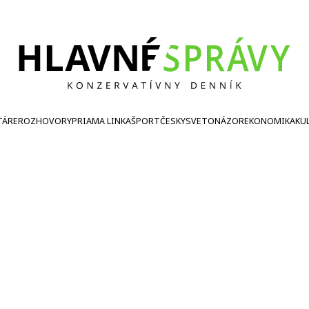
TÁRE
ROZHOVORY
PRIAMA LINKA
ŠPORT
ČESKY
SVETONÁZOR
EKONOMIKA
KU