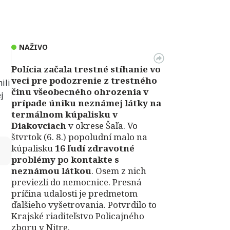
NAŽIVO
Polícia začala trestné stíhanie vo
veci pre podozrenie z trestného
ili
činu všeobecného ohrozenia v
j
prípade úniku neznámej látky na
termálnom kúpalisku v
Diakovciach
v okrese Šaľa. Vo
štvrtok (6. 8.) popoludní malo na
↻
kúpalisku
16 ľudí zdravotné
problémy po kontakte s
neznámou látkou
. Osem z nich
previezli do nemocnice. Presná
príčina udalosti je predmetom
ďalšieho vyšetrovania. Potvrdilo to
Krajské riaditeľstvo Policajného
zboru v Nitre.