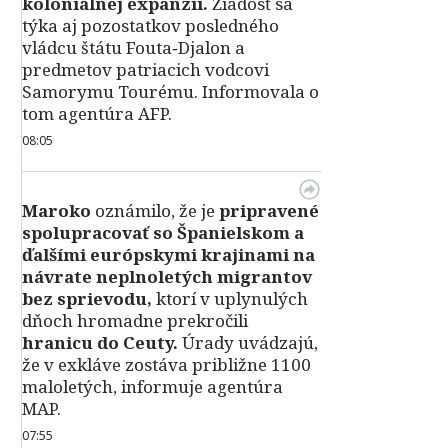
koloniálnej expanzii.
Žiadosť sa
týka aj pozostatkov posledného
vládcu štátu Fouta‑Djalon a
predmetov patriacich vodcovi
Samorymu Tourému. Informovala o
tom agentúra AFP.
08:05
Maroko
oznámilo, že je
pripravené
spolupracovať so Španielskom a
ďalšími európskymi krajinami na
návrate neplnoletých migrantov
bez sprievodu,
ktorí v uplynulých
dňoch hromadne prekročili
hranicu do Ceuty.
Úrady uvádzajú,
že v exkláve zostáva približne 1100
maloletých, informuje agentúra
MAP.
07:55