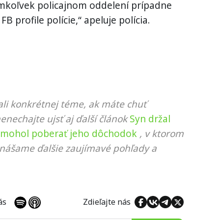
omkoľvek policajnom oddelení prípadne
 profile polície,“ apeluje polícia.
li konkrétnej téme, ak máte chuť
nenechajte ujsť aj ďalší článok
Syn držal
y mohol poberať jeho dôchodok
, v ktorom
rinášame ďalšie zaujímavé pohľady a
 nás
Zdieľajte nás