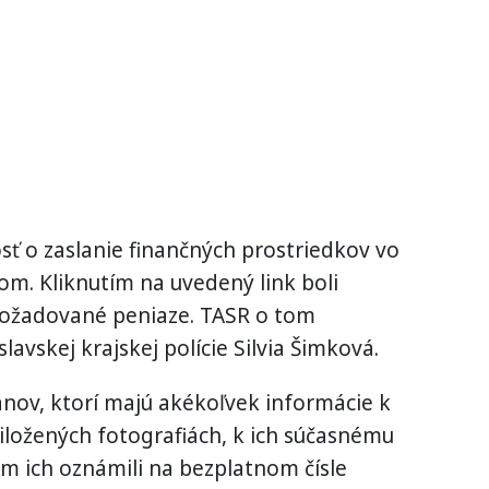
ť o zaslanie finančných prostriedkov vo
om. Kliknutím na uvedený link boli
požadované peniaze. TASR o tom
avskej krajskej polície Silvia Šimková.
nov, ktorí majú akékoľvek informácie k
iložených fotografiách, k ich súčasnému
m ich oznámili na bezplatnom čísle