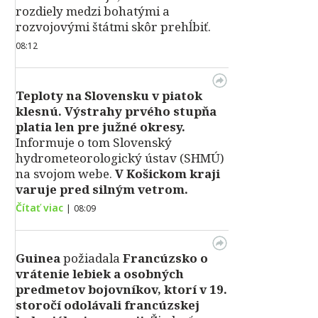
rozdiely medzi bohatými a
rozvojovými štátmi skôr prehĺbiť.
08:12
Teploty na Slovensku v piatok
klesnú.
Výstrahy prvého stupňa
platia len pre južné okresy.
Informuje o tom Slovenský
hydrometeorologický ústav (SHMÚ)
na svojom webe.
V Košickom kraji
varuje pred silným vetrom.
Čítať viac
|
08:09
Guinea
požiadala
Francúzsko o
vrátenie lebiek a osobných
predmetov bojovníkov, ktorí v 19.
storočí odolávali francúzskej