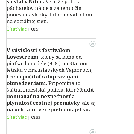
sa stal v Nitre.
Verí, že polícia
páchateľov nájde a za tento čin
ponesú následky. Informoval o tom
na sociálnej sieti.
Čítať viac
|
08:51
V súvislosti s festivalom
Lovestream,
ktorý sa koná od
piatka do nedele (9. 8.) na Starom
letisku v bratislavských Vajnoroch,
treba počítať s dopravnými
obmedzeniami.
Pripomína to
štátna i mestská polícia, ktoré
budú
dohliadať na bezpečnosť a
plynulosť cestnej premávky, ale aj
na ochranu verejného majetku.
Čítať viac
|
08:33