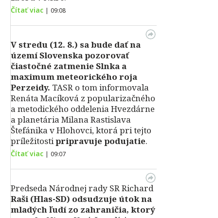
Čítať viac
|
09:08
V stredu (12. 8.) sa bude dať na
území Slovenska pozorovať
čiastočné zatmenie Slnka a
maximum meteorického roja
Perzeidy.
TASR o tom informovala
Renáta Macíková z popularizačného
a metodického oddelenia Hvezdárne
a planetária Milana Rastislava
Štefánika v Hlohovci, ktorá pri tejto
príležitosti
pripravuje podujatie
.
Čítať viac
|
09:07
Predseda Národnej rady SR Richard
Raši (Hlas-SD) odsudzuje útok na
mladých ľudí zo zahraničia, ktorý