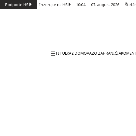
Podporte HS
Inzerujte na HS
10:04
|
07. august 2026
|
Štefá
TITULKA
Z DOMOVA
ZO ZAHRANIČIA
KOMEN