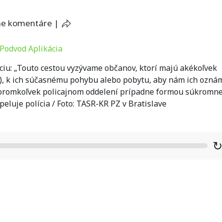
ne komentáre
|
áciu: „Touto cestou vyzývame občanov, ktorí majú akékoľvek
), k ich súčasnému pohybu alebo pobytu, aby nám ich oznám
ktoromkoľvek policajnom oddelení prípadne formou súkromne
apeluje polícia / Foto: TASR-KR PZ v Bratislave