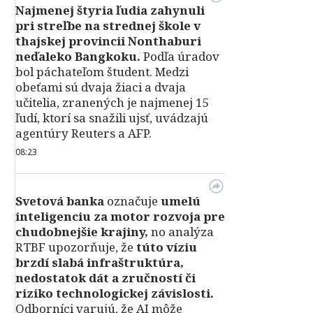
Najmenej štyria ľudia zahynuli
pri streľbe na strednej škole v
thajskej provincii Nonthaburi
neďaleko Bangkoku.
Podľa úradov
bol páchateľom študent. Medzi
obeťami sú dvaja žiaci a dvaja
učitelia, zranených je najmenej 15
ľudí, ktorí sa snažili ujsť, uvádzajú
agentúry Reuters a AFP.
08:23
Svetová banka
označuje
umelú
inteligenciu za motor rozvoja pre
chudobnejšie krajiny,
no analýza
RTBF upozorňuje, že
túto víziu
brzdí slabá infraštruktúra,
nedostatok dát a zručností či
riziko technologickej závislosti.
Odborníci varujú, že AI môže