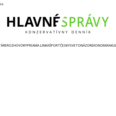
nia
TÁRE
ROZHOVORY
PRIAMA LINKA
ŠPORT
ČESKY
SVETONÁZOR
EKONOMIKA
KU