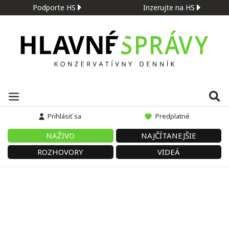
Podporte HS
Inzerujte na HS
Prihlásiť sa
Predplatné
NAŽIVO
NAJČÍTANEJŠIE
ROZHOVORY
VIDEÁ