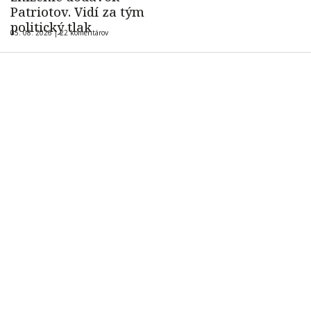
Patriotov. Vidí za tým
politický tlak
05. 08. 2026 |
22 komentárov