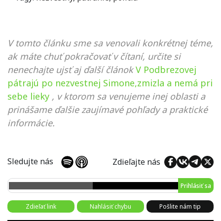
V tomto článku sme sa venovali konkrétnej téme,
ak máte chuť pokračovať v čítaní, určite si
nenechajte ujsť aj ďalší článok
V Podbrezovej
pátrajú po nezvestnej Simone,zmizla a nemá pri
sebe lieky
, v ktorom sa venujeme inej oblasti a
prinášame ďalšie zaujímavé pohľady a praktické
informácie.
Sledujte nás
Zdieľajte nás
Prihlásiť sa
Zdieľať link
Nahlásiť chybu
Pošlite nám tip