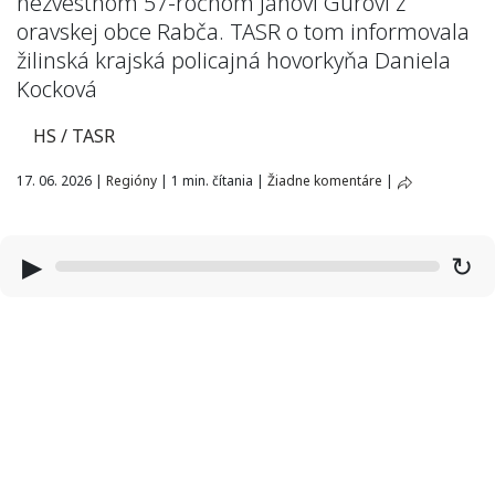
nezvestnom 57-ročnom Jánovi Gurovi z
oravskej obce Rabča. TASR o tom informovala
žilinská krajská policajná hovorkyňa Daniela
Kocková
HS / TASR
17. 06. 2026
|
Regióny
|
1 min. čítania
|
Žiadne komentáre
|
▶
↻