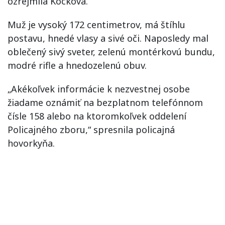
ozrejmila Kocková.
Muž je vysoký 172 centimetrov, má štíhlu
postavu, hnedé vlasy a sivé oči. Naposledy mal
oblečený sivý sveter, zelenú montérkovú bundu,
modré rifle a hnedozelenú obuv.
„Akékoľvek informácie k nezvestnej osobe
žiadame oznámiť na bezplatnom telefónnom
čísle 158 alebo na ktoromkoľvek oddelení
Policajného zboru,“ spresnila policajná
hovorkyňa.