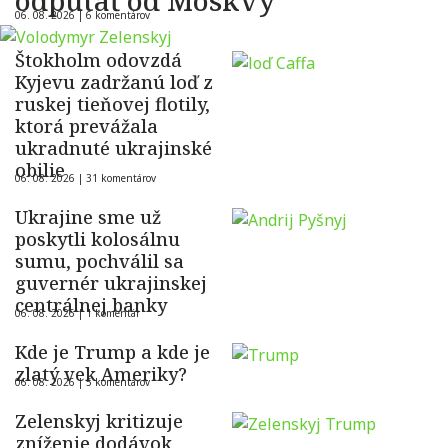
odpútať od Moskvy
06. 08. 2026 |
6 komentárov
Štokholm odovzdá
Kyjevu zadržanú loď z
ruskej tieňovej flotily,
ktorá prevážala
ukradnuté ukrajinské
obilie
06. 08. 2026 |
31 komentárov
Ukrajine sme už
poskytli kolosálnu
sumu, pochválil sa
guvernér ukrajinskej
centrálnej banky
06. 08. 2026 |
1 komentár
Kde je Trump a kde je
zlatý vek Ameriky?
06. 08. 2026 |
5 komentárov
Zelenskyj kritizuje
zníženie dodávok