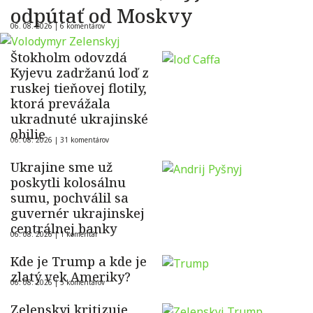
odpútať od Moskvy
06. 08. 2026 |
6 komentárov
Štokholm odovzdá
Kyjevu zadržanú loď z
ruskej tieňovej flotily,
ktorá prevážala
ukradnuté ukrajinské
obilie
06. 08. 2026 |
31 komentárov
Ukrajine sme už
poskytli kolosálnu
sumu, pochválil sa
guvernér ukrajinskej
centrálnej banky
06. 08. 2026 |
1 komentár
Kde je Trump a kde je
zlatý vek Ameriky?
06. 08. 2026 |
5 komentárov
Zelenskyj kritizuje