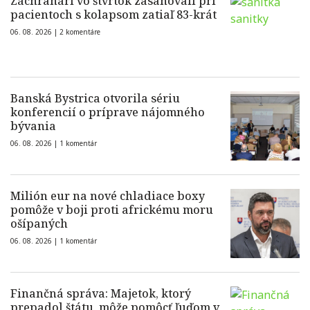
Záchranári vo štvrtok zasahovali pri
pacientoch s kolapsom zatiaľ 83-krát
06. 08. 2026 |
2 komentáre
Banská Bystrica otvorila sériu
konferencií o príprave nájomného
bývania
06. 08. 2026 |
1 komentár
Milión eur na nové chladiace boxy
pomôže v boji proti africkému moru
ošípaných
06. 08. 2026 |
1 komentár
Finančná správa: Majetok, ktorý
prepadol štátu, môže pomôcť ľuďom v