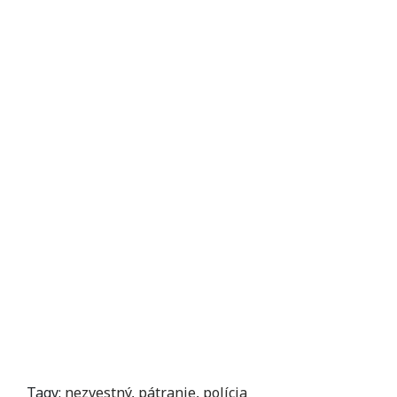
Tagy:
nezvestný
,
pátranie
,
polícia