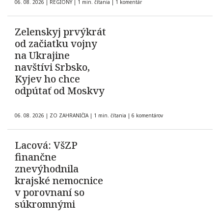
06. 08. 2026
|
REGIÓNY
|
1 min. čítania
|
1 komentár
Zelenskyj prvýkrát
od začiatku vojny
na Ukrajine
navštívi Srbsko,
Kyjev ho chce
odpútať od Moskvy
06. 08. 2026
|
ZO ZAHRANIČIA
|
1 min. čítania
|
6 komentárov
Lacová: VšZP
finančne
znevýhodnila
krajské nemocnice
v porovnaní so
súkromnými