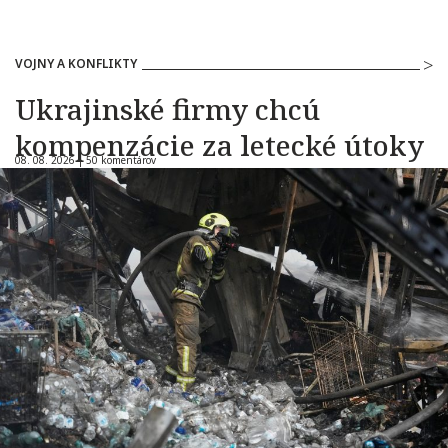
VOJNY A KONFLIKTY
Ukrajinské firmy chcú
kompenzácie za letecké útoky
08. 08. 2026 |
50 komentárov