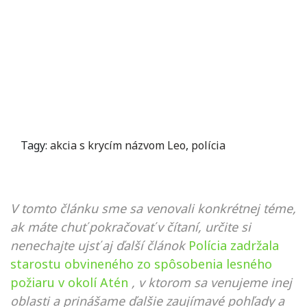
Tagy:
akcia s krycím názvom Leo
,
polícia
V tomto článku sme sa venovali konkrétnej téme,
ak máte chuť pokračovať v čítaní, určite si
nenechajte ujsť aj ďalší článok
Polícia zadržala
starostu obvineného zo spôsobenia lesného
požiaru v okolí Atén
, v ktorom sa venujeme inej
oblasti a prinášame ďalšie zaujímavé pohľady a