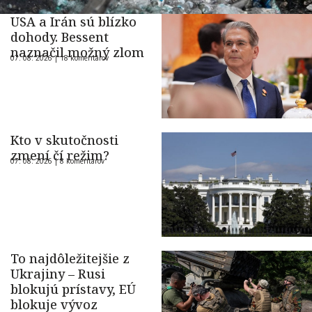
USA a Irán sú blízko
dohody. Bessent
naznačil možný zlom
07. 08. 2026 |
18 komentárov
Kto v skutočnosti
zmení čí režim?
07. 08. 2026 |
8 komentárov
To najdôležitejšie z
Ukrajiny – Rusi
blokujú prístavy, EÚ
blokuje vývoz