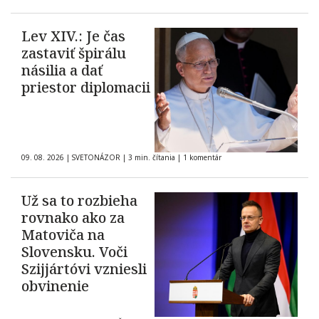
Lev XIV.: Je čas
zastaviť špirálu
násilia a dať
priestor diplomacii
09. 08. 2026
|
SVETONÁZOR
|
3 min. čítania
|
1 komentár
Už sa to rozbieha
rovnako ako za
Matoviča na
Slovensku. Voči
Szijjártóvi vzniesli
obvinenie