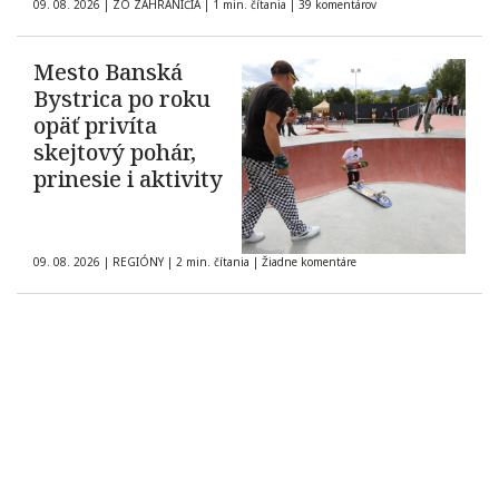
09. 08. 2026
|
ZO ZAHRANIČIA
|
1 min. čítania
|
39 komentárov
Mesto Banská
Bystrica po roku
opäť privíta
skejtový pohár,
prinesie i aktivity
09. 08. 2026
|
REGIÓNY
|
2 min. čítania
|
Žiadne komentáre