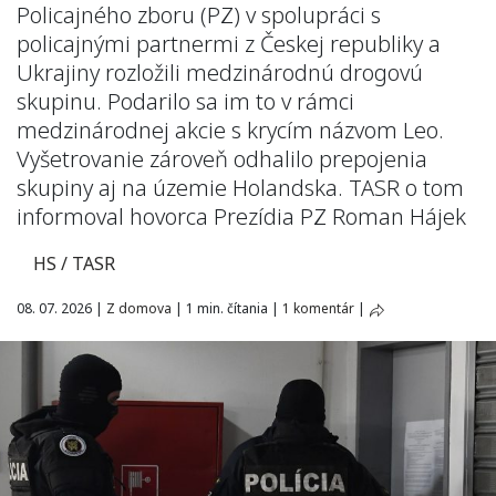
Policajného zboru (PZ) v spolupráci s
policajnými partnermi z Českej republiky a
Ukrajiny rozložili medzinárodnú drogovú
skupinu. Podarilo sa im to v rámci
medzinárodnej akcie s krycím názvom Leo.
Vyšetrovanie zároveň odhalilo prepojenia
skupiny aj na územie Holandska. TASR o tom
informoval hovorca Prezídia PZ Roman Hájek
HS / TASR
08. 07. 2026
|
Z domova
|
1 min. čítania
|
1 komentár
|