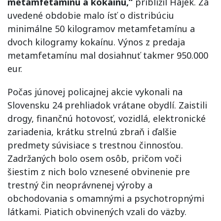
metamfetamínu a kokaínu,“
priblížil Hájek. Za
uvedené obdobie malo ísť o distribúciu
minimálne 50 kilogramov metamfetamínu a
dvoch kilogramy kokaínu. Výnos z predaja
metamfetamínu mal dosiahnuť takmer 950.000
eur.
Počas júnovej policajnej akcie vykonali na
Slovensku 24 prehliadok vrátane obydlí. Zaistili
drogy, finančnú hotovosť, vozidlá, elektronické
zariadenia, krátku strelnú zbraň i ďalšie
predmety súvisiace s trestnou činnosťou.
Zadržaných bolo osem osôb, pričom voči
šiestim z nich bolo vznesené obvinenie pre
trestný čin neoprávnenej výroby a
obchodovania s omamnými a psychotropnými
látkami. Piatich obvinených vzali do väzby.