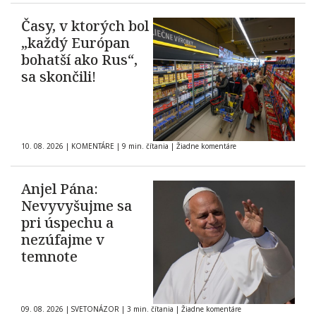
Časy, v ktorých bol
„každý Európan
bohatší ako Rus“,
sa skončili!
10. 08. 2026
|
KOMENTÁRE
|
9 min. čítania
|
Žiadne komentáre
Anjel Pána:
Nevyvyšujme sa
pri úspechu a
nezúfajme v
temnote
09. 08. 2026
|
SVETONÁZOR
|
3 min. čítania
|
Žiadne komentáre