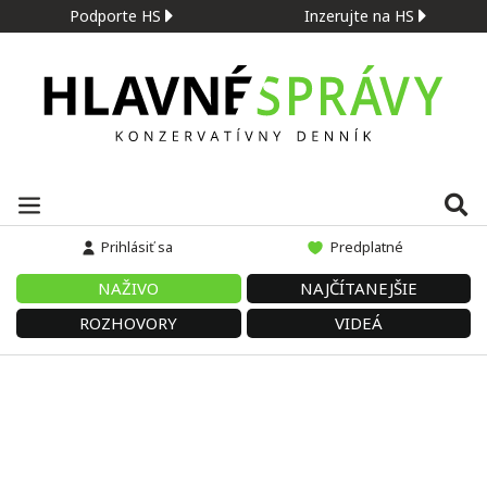
Podporte HS
Inzerujte na HS
Prihlásiť sa
Predplatné
NAŽIVO
NAJČÍTANEJŠIE
ROZHOVORY
VIDEÁ