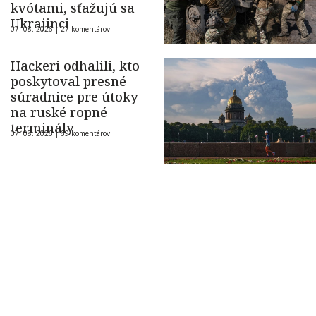
kvótami, sťažujú sa
Ukrajinci
07. 08. 2026 |
27 komentárov
Hackeri odhalili, kto
poskytoval presné
súradnice pre útoky
na ruské ropné
terminály
07. 08. 2026 |
69 komentárov