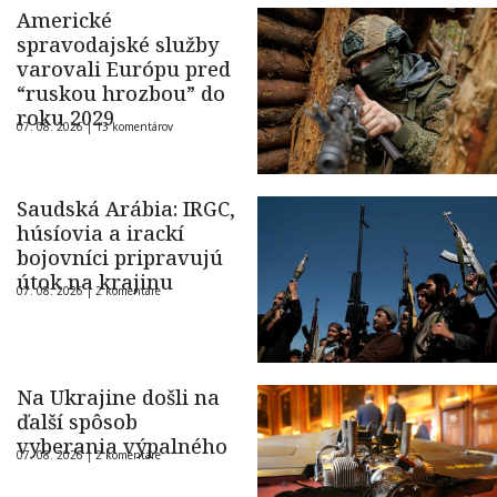
Americké
spravodajské služby
varovali Európu pred
“ruskou hrozbou” do
roku 2029
07. 08. 2026 |
13 komentárov
Saudská Arábia: IRGC,
húsíovia a irackí
bojovníci pripravujú
útok na krajinu
07. 08. 2026 |
2 komentáre
Na Ukrajine došli na
ďalší spôsob
vyberania výpalného
07. 08. 2026 |
2 komentáre