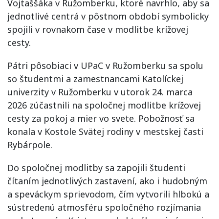
Vojtaššáka v Ružomberku, ktoré navrhlo, aby sa
jednotlivé centrá v pôstnom období symbolicky
spojili v rovnakom čase v modlitbe krížovej
cesty.
Pátri pôsobiaci v UPaC v Ružomberku sa spolu
so študentmi a zamestnancami Katolíckej
univerzity v Ružomberku v utorok 24. marca
2026 zúčastnili na spoločnej modlitbe krížovej
cesty za pokoj a mier vo svete. Pobožnosť sa
konala v Kostole Svätej rodiny v mestskej časti
Rybárpole.
Do spoločnej modlitby sa zapojili študenti
čítaním jednotlivých zastavení, ako i hudobným
a speváckym sprievodom, čím vytvorili hlbokú a
sústredenú atmosféru spoločného rozjímania