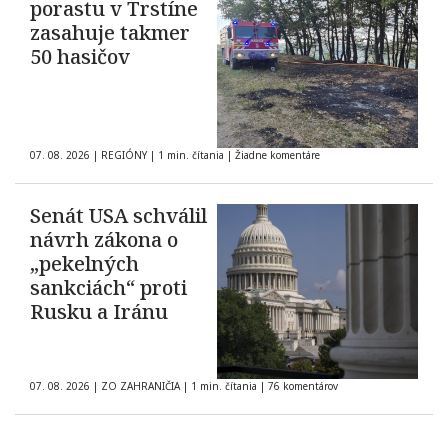
porastu v Trstíne
zasahuje takmer
50 hasičov
07. 08. 2026
|
REGIÓNY
|
1 min. čítania
|
Žiadne komentáre
Senát USA schválil
návrh zákona o
„pekelných
sankciách“ proti
Rusku a Iránu
07. 08. 2026
|
ZO ZAHRANIČIA
|
1 min. čítania
|
76 komentárov