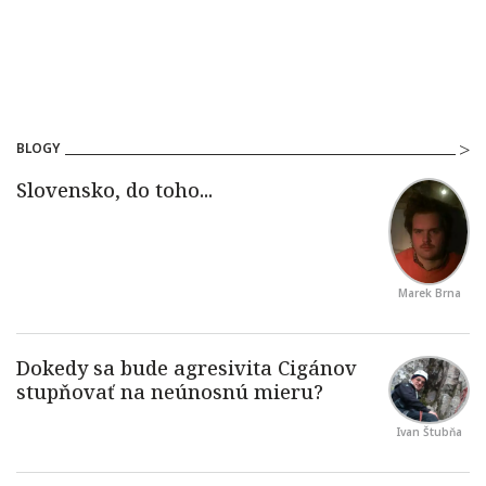
BLOGY
Marek Brna
Ivan Štubňa