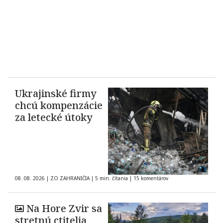
Ukrajinské firmy
chcú kompenzácie
za letecké útoky
08. 08. 2026
|
ZO ZAHRANIČIA
|
5 min. čítania
|
15 komentárov
Na Hore Zvir sa
stretnú ctitelia