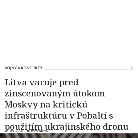
VOJNY A KONFLIKTY
Litva varuje pred
zinscenovaným útokom
Moskvy na kritickú
infraštruktúru v Pobaltí s
použitím ukrajinského dronu
07. 08. 2026 |
10 komentárov