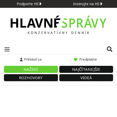
Podporte HS
Inzerujte na HS
Prihlásiť sa
Predplatné
NAŽIVO
NAJČÍTANEJŠIE
ROZHOVORY
VIDEÁ