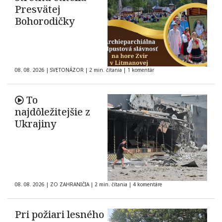
Presvätej
Bohorodičky
08. 08. 2026
|
SVETONÁZOR
|
2 min. čítania
|
1 komentár
To
najdôležitejšie z
Ukrajiny
08. 08. 2026
|
ZO ZAHRANIČIA
|
2 min. čítania
|
4 komentáre
Pri požiari lesného