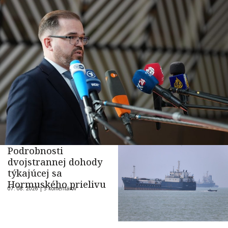
Podrobnosti
dvojstrannej dohody
týkajúcej sa
Hormuského prielivu
07. 08. 2026 |
5 komentárov