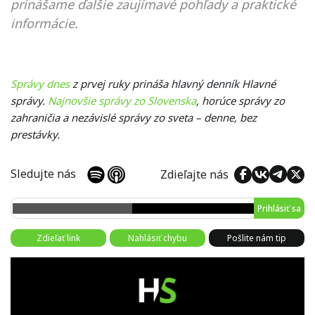
prinášame ďalšie zaujímavé pohľady a praktické
informácie.
Správy dnes
z prvej ruky prináša hlavný denník Hlavné
správy.
Najnovšie správy zo Slovenska
, horúce správy zo
zahraničia a nezávislé správy zo sveta – denne, bez
prestávky.
Sledujte nás
Zdieľajte nás
Prihlásiť sa
Zdieľať link
Nahlásiť chybu
Pošlite nám tip