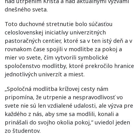
nad utrpením Krista a nad aktuálnymi výzvami
dnešného sveta.
Toto duchovné stretnutie bolo súčasťou
celoslovenskej iniciatívy univerzitných
pastoračných centier, ktoré sa v ten istý deň a v
rovnakom čase spojili v modlitbe za pokoj a
mier vo svete, čím vytvorili symbolické
spoločenstvo modlitby, ktoré prekročilo hranice
jednotlivých univerzít a miest.
„Spoločná modlitba krížovej cesty nám
pripomína, že utrpenie a nespravodlivosť vo
svete nie sú len vzdialené udalosti, ale výzva pre
každého z nás, aby sme sa modlili, konali a
prinášali do svojho okolia pokoj,“ uviedol jeden
zo študentov.