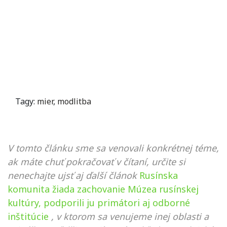
Tagy:
mier
,
modlitba
V tomto článku sme sa venovali konkrétnej téme,
ak máte chuť pokračovať v čítaní, určite si
nenechajte ujsť aj ďalší článok
Rusínska
komunita žiada zachovanie Múzea rusínskej
kultúry, podporili ju primátori aj odborné
inštitúcie
, v ktorom sa venujeme inej oblasti a