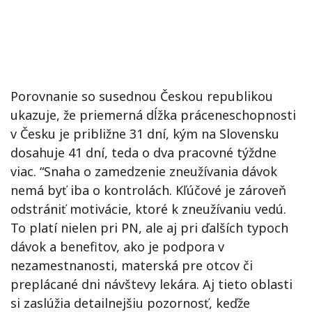
Porovnanie so susednou Českou republikou
ukazuje, že priemerná dĺžka práceneschopnosti
v Česku je približne 31 dní, kým na Slovensku
dosahuje 41 dní, teda o dva pracovné týždne
viac. “Snaha o zamedzenie zneužívania dávok
nemá byť iba o kontrolách. Kľúčové je zároveň
odstrániť motivácie, ktoré k zneužívaniu vedú.
To platí nielen pri PN, ale aj pri ďalších typoch
dávok a benefitov, ako je podpora v
nezamestnanosti, materská pre otcov či
preplácané dni návštevy lekára. Aj tieto oblasti
si zaslúžia detailnejšiu pozornosť, keďže