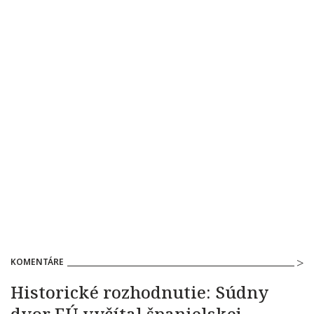
KOMENTÁRE
Historické rozhodnutie: Súdny
dvor EÚ vyčítal španielskej