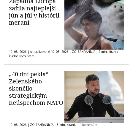
Západná Európa
zažila najteplejší
jún a júl v histórii
meraní
10. 08. 2026
|
Aktualizované 10. 08. 2026
|
ZO ZAHRANIČIA
|
2 min. čítania
|
Žiadne komentáre
„40 dní pekla“
Zelenského
skončilo
strategickým
neúspechom NATO
10. 08. 2026
|
ZO ZAHRANIČIA
|
3 min. čítania
|
4 komentáre