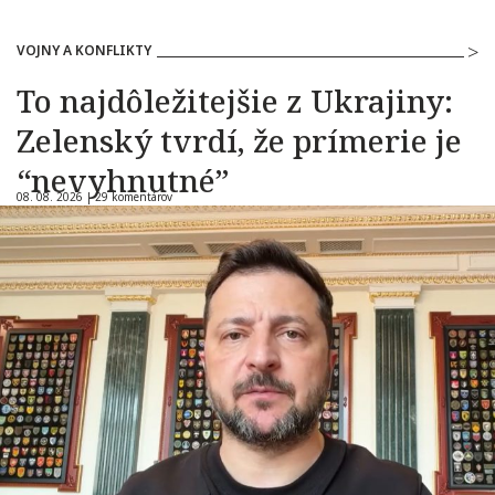
VOJNY A KONFLIKTY
To najdôležitejšie z Ukrajiny:
Zelenský tvrdí, že prímerie je
“nevyhnutné”
08. 08. 2026 |
29 komentárov