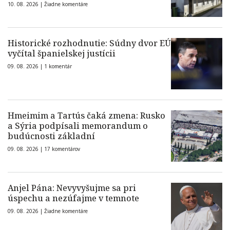
10. 08. 2026 |
Žiadne komentáre
Historické rozhodnutie: Súdny dvor EÚ
vyčítal španielskej justícii
09. 08. 2026 |
1 komentár
Hmeimim a Tartús čaká zmena: Rusko
a Sýria podpísali memorandum o
budúcnosti základní
09. 08. 2026 |
17 komentárov
Anjel Pána: Nevyvyšujme sa pri
úspechu a nezúfajme v temnote
09. 08. 2026 |
Žiadne komentáre