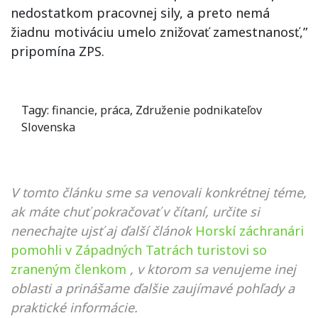
nedostatkom pracovnej sily, a preto nemá
žiadnu motiváciu umelo znižovať zamestnanosť,”
pripomína ZPS.
Tagy:
financie
,
práca
,
Združenie podnikateľov
Slovenska
V tomto článku sme sa venovali konkrétnej téme,
ak máte chuť pokračovať v čítaní, určite si
nenechajte ujsť aj ďalší článok
Horskí záchranári
pomohli v Západných Tatrách turistovi so
zraneným členkom
, v ktorom sa venujeme inej
oblasti a prinášame ďalšie zaujímavé pohľady a
praktické informácie.