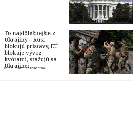
To najdôležitejšie z
Ukrajiny – Rusi
blokujú prístavy, EÚ
blokuje vývoz
kvótami, sťažujú sa
Ukrajinci
07. 08. 2026 |
27 komentárov