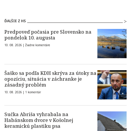
ĎALŠIE Z HS
Predpoveď počasia pre Slovensko na
pondelok 10. augusta
10. 08. 2026 |
Žiadne komentáre
Šaško sa podľa KDH skrýva za útoky na
opozíciu, situácia v záchranke je
zásadný problém
10. 08. 2026 |
1 komentár
Sučka Abriša vyhrabala na
Habánskom dvore v Košolnej
keramickú plastiku psa