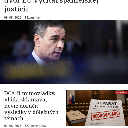
justícii
09. 08. 2026 |
1 komentár
DCA či mimovládky.
Vláda sklamáva,
nevie doručiť
výsledky v dôležitých
témach
07. 08. 2026 |
327 komentárov