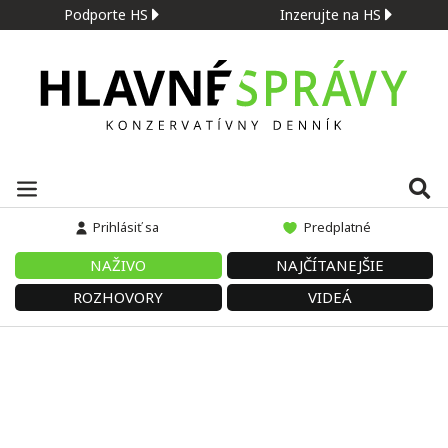
Podporte HS
Inzerujte na HS
Prihlásiť sa
Predplatné
NAŽIVO
NAJČÍTANEJŠIE
ROZHOVORY
VIDEÁ