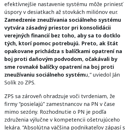
efektívnejšie nastavenie systému môže priniesť
úspory v desiatkach až stovkách miliónov eur.
Zamedzenie zneužívania sociálneho systému
vytvára zásadný priestor pri konsolidácii
verejných financií bez toho, aby sa to dotklo
tých, ktorí pomoc potrebujú. Preto, ak štát
opakovane prichádza s balíčkami opatrení na
boj proti daňovým podvodom, očakávali by
sme rovnaké balíčky opatrení na boj proti
zneužívaniu sociálneho systém
u,“ uviedol Ján
Solík zo ZPS.
ZPS sa zároveň ohradzuje voči tvrdeniam, že
firmy “posielajú” zamestnancov na PN v čase
mimo sezóny. Rozhodnutie o PN je podľa
združenia výlučne v kompetencii ošetrujúceho
lekára. “Absolútna väčšina podnikateľov zápasí s