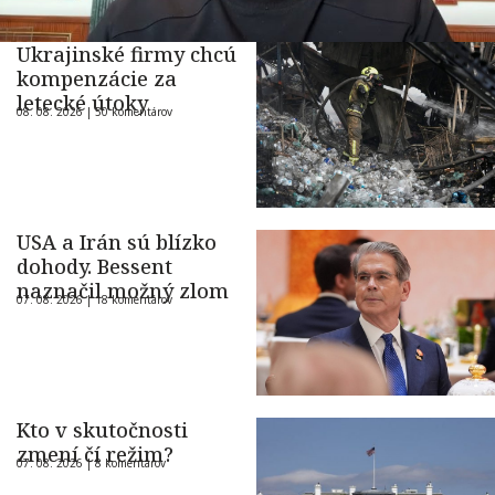
Ukrajinské firmy chcú
kompenzácie za
letecké útoky
08. 08. 2026 |
50 komentárov
USA a Irán sú blízko
dohody. Bessent
naznačil možný zlom
07. 08. 2026 |
18 komentárov
Kto v skutočnosti
zmení čí režim?
07. 08. 2026 |
8 komentárov