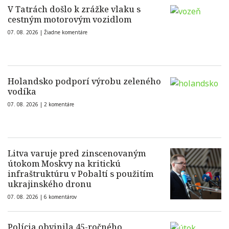
V Tatrách došlo k zrážke vlaku s
cestným motorovým vozidlom
07. 08. 2026 |
Žiadne komentáre
Holandsko podporí výrobu zeleného
vodíka
07. 08. 2026 |
2 komentáre
Litva varuje pred zinscenovaným
útokom Moskvy na kritickú
infraštruktúru v Pobaltí s použitím
ukrajinského dronu
07. 08. 2026 |
6 komentárov
Polícia obvinila 45-ročného