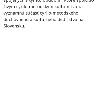
spojených s týmto obdobím, ktoré spolu so
živým cyrilo-metodským kultom tvoria
významnú súčasť cyrilo-metodského
duchovného a kultúrneho dedičstva na
Slovensku.