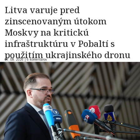
Litva varuje pred
zinscenovaným útokom
Moskvy na kritickú
infraštruktúru v Pobaltí s
použitím ukrajinského dronu
07. 08. 2026 |
6 komentárov