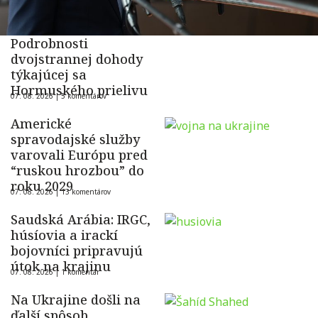
Podrobnosti
dvojstrannej dohody
týkajúcej sa
Hormuského prielivu
07. 08. 2026 |
5 komentárov
Americké
spravodajské služby
varovali Európu pred
“ruskou hrozbou” do
roku 2029
07. 08. 2026 |
13 komentárov
Saudská Arábia: IRGC,
húsíovia a irackí
bojovníci pripravujú
útok na krajinu
07. 08. 2026 |
1 komentár
Na Ukrajine došli na
ďalší spôsob