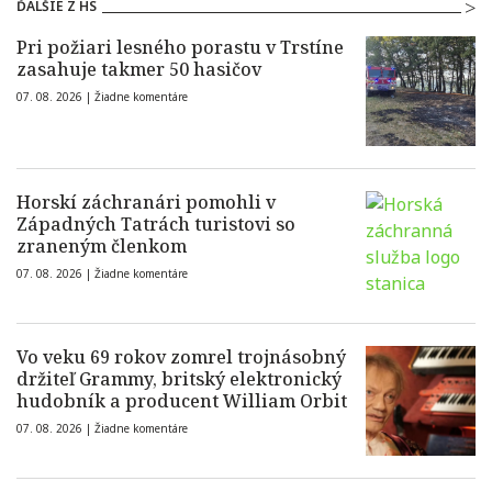
ĎALŠIE Z HS
Pri požiari lesného porastu v Trstíne
zasahuje takmer 50 hasičov
07. 08. 2026 |
Žiadne komentáre
Horskí záchranári pomohli v
Západných Tatrách turistovi so
zraneným členkom
07. 08. 2026 |
Žiadne komentáre
Vo veku 69 rokov zomrel trojnásobný
držiteľ Grammy, britský elektronický
hudobník a producent William Orbit
07. 08. 2026 |
Žiadne komentáre