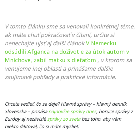
V tomto článku sme sa venovali konkrétnej téme,
ak máte chuť pokračovať v čítaní, určite si
nenechajte ujsť aj ďalší článok
V Nemecku
odsúdili Afganca na doživotie za útok autom v
Mníchove, zabil matku s dieťaťom
, v ktorom sa
venujeme inej oblasti a prinášame ďalšie
zaujímavé pohľady a praktické informácie.
Chcete vedieť, čo sa deje? Hlavné správy – hlavný denník
Slovenska – prináša
najnovšie správy dnes
, horúce správy z
Európy aj nezávislé
správy zo sveta
bez toho, aby vám
niekto diktoval, čo si máte myslieť.