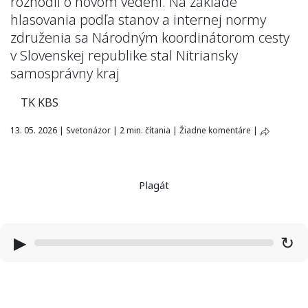
rozhodli o novom vedení. Na základe
hlasovania podľa stanov a internej normy
združenia sa Národným koordinátorom cesty
v Slovenskej republike stal Nitriansky
samosprávny kraj
TK KBS
13. 05. 2026
|
Svetonázor
|
2 min. čítania
|
Žiadne komentáre
|
Plagát
▶
↻