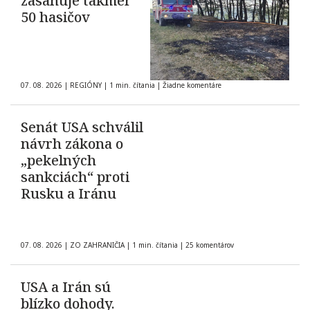
zasahuje takmer
50 hasičov
07. 08. 2026
|
REGIÓNY
|
1 min. čítania
|
Žiadne komentáre
Senát USA schválil
návrh zákona o
„pekelných
sankciách“ proti
Rusku a Iránu
07. 08. 2026
|
ZO ZAHRANIČIA
|
1 min. čítania
|
25 komentárov
USA a Irán sú
blízko dohody.