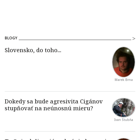
BLOGY
Marek Brna
Ivan Štubňa