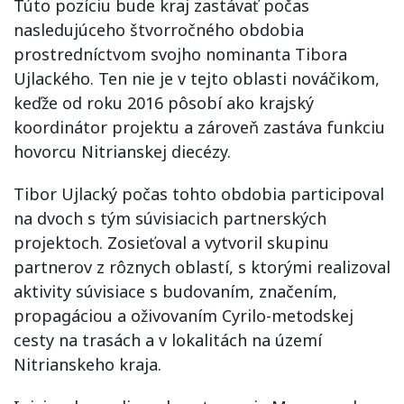
Túto pozíciu bude kraj zastávať počas
nasledujúceho štvorročného obdobia
prostredníctvom svojho nominanta Tibora
Ujlackého. Ten nie je v tejto oblasti nováčikom,
keďže od roku 2016 pôsobí ako krajský
koordinátor projektu a zároveň zastáva funkciu
hovorcu Nitrianskej diecézy.
Tibor Ujlacký počas tohto obdobia participoval
na dvoch s tým súvisiacich partnerských
projektoch. Zosieťoval a vytvoril skupinu
partnerov z rôznych oblastí, s ktorými realizoval
aktivity súvisiace s budovaním, značením,
propagáciou a oživovaním Cyrilo-metodskej
cesty na trasách a v lokalitách na území
Nitrianskeho kraja.