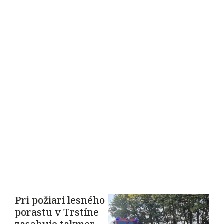
Pri požiari lesného
porastu v Trstíne