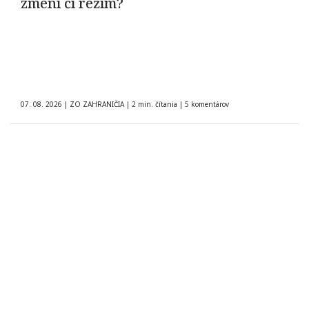
zmení čí režim?
07. 08. 2026
|
ZO ZAHRANIČIA
|
2 min. čítania
|
5 komentárov