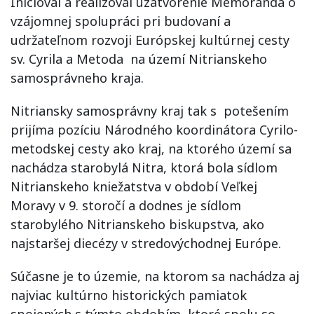
Inicioval a realizoval uzatvorenie Memoranda o
vzájomnej spolupráci pri budovaní a
udržateľnom rozvoji Európskej kultúrnej cesty
sv. Cyrila a Metoda na území Nitrianskeho
samosprávneho kraja.
Nitriansky samosprávny kraj tak s potešením
prijíma pozíciu Národného koordinátora Cyrilo-
metodskej cesty ako kraj, na ktorého území sa
nachádza starobylá Nitra, ktorá bola sídlom
Nitrianskeho kniežatstva v období Veľkej
Moravy v 9. storočí a dodnes je sídlom
starobylého Nitrianskeho biskupstva, ako
najstaršej diecézy v stredovýchodnej Európe.
Súčasne je to územie, na ktorom sa nachádza aj
najviac kultúrno historických pamiatok