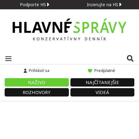
Podporte HS
Inzerujte na HS
Prihlásiť sa
Predplatné
NAŽIVO
NAJČÍTANEJŠIE
ROZHOVORY
VIDEÁ