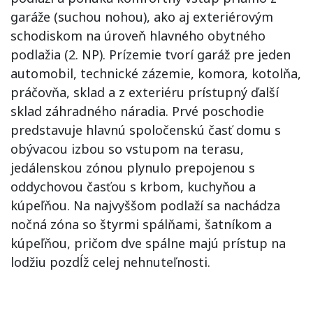
garáže (suchou nohou), ako aj exteriérovým
schodiskom na úroveň hlavného obytného
podlažia (2. NP). Prízemie tvorí garáž pre jeden
automobil, technické zázemie, komora, kotolňa,
práčovňa, sklad a z exteriéru prístupný ďalší
sklad záhradného náradia. Prvé poschodie
predstavuje hlavnú spoločenskú časť domu s
obývacou izbou so vstupom na terasu,
jedálenskou zónou plynulo prepojenou s
oddychovou časťou s krbom, kuchyňou a
kúpeľňou. Na najvyššom podlaží sa nachádza
nočná zóna so štyrmi spálňami, šatníkom a
kúpeľňou, pričom dve spálne majú prístup na
lodžiu pozdĺž celej nehnuteľnosti.