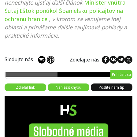
nenechajte ujsť aj ďalší článok
Minister vnútra
Šutaj Eštok ponúkol Španielsku policajtov na
ochranu hranice
, v ktorom sa venujeme inej
oblasti a prinášame ďalšie zaujímavé pohľady a
praktické informácie.
Sledujte nás
Zdieľajte nás
Prihlásiť sa
Zdieľať link
Nahlásiť chybu
Pošlite nám tip