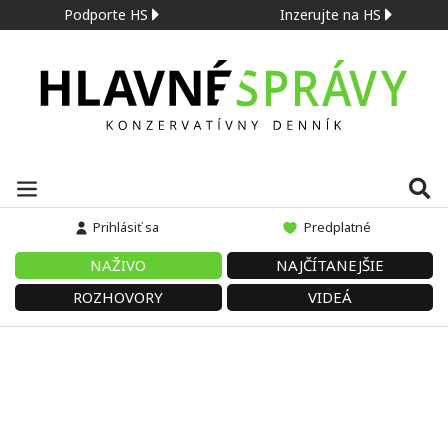
Podporte HS
Inzerujte na HS
Prihlásiť sa
Predplatné
NAŽIVO
NAJČÍTANEJŠIE
ROZHOVORY
VIDEÁ