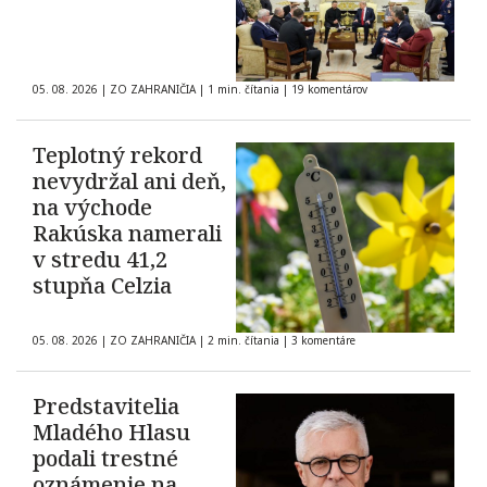
05. 08. 2026
|
ZO ZAHRANIČIA
|
1 min. čítania
|
19 komentárov
Teplotný rekord
nevydržal ani deň,
na východe
Rakúska namerali
v stredu 41,2
stupňa Celzia
05. 08. 2026
|
ZO ZAHRANIČIA
|
2 min. čítania
|
3 komentáre
Predstavitelia
Mladého Hlasu
podali trestné
oznámenie na