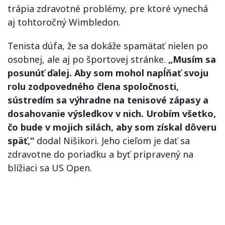
trápia zdravotné problémy, pre ktoré vynechá
aj tohtoročný Wimbledon.
Tenista dúfa, že sa dokáže spamätať nielen po
osobnej, ale aj po športovej stránke.
„Musím sa
posunúť ďalej. Aby som mohol napĺňať svoju
rolu zodpovedného člena spoločnosti,
sústredím sa výhradne na tenisové zápasy a
dosahovanie výsledkov v nich. Urobím všetko,
čo bude v mojich silách, aby som získal dôveru
späť,“
dodal Nišikori. Jeho cieľom je dať sa
zdravotne do poriadku a byť pripravený na
blížiaci sa US Open.