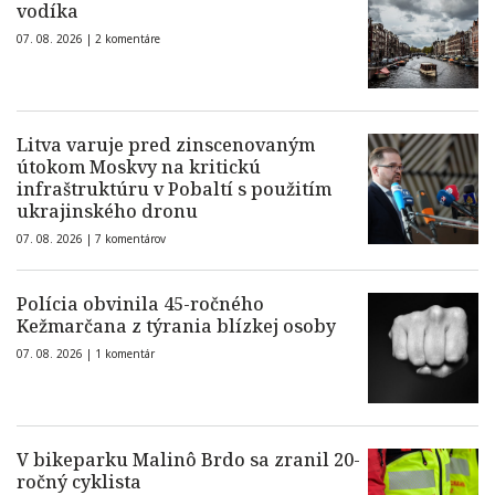
vodíka
07. 08. 2026 |
2 komentáre
Litva varuje pred zinscenovaným
útokom Moskvy na kritickú
infraštruktúru v Pobaltí s použitím
ukrajinského dronu
07. 08. 2026 |
7 komentárov
Polícia obvinila 45-ročného
Kežmarčana z týrania blízkej osoby
07. 08. 2026 |
1 komentár
V bikeparku Malinô Brdo sa zranil 20-
ročný cyklista