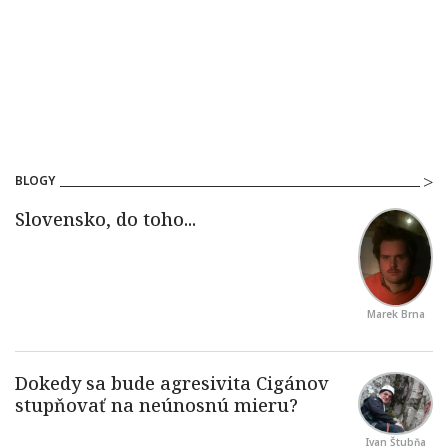
BLOGY
Marek Brna
Ivan Štubňa