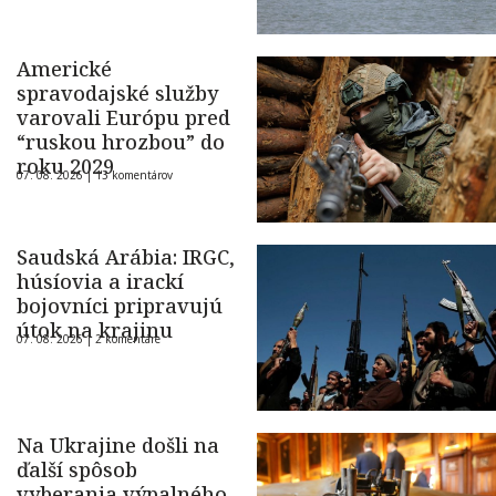
Americké
spravodajské služby
varovali Európu pred
“ruskou hrozbou” do
roku 2029
07. 08. 2026 |
13 komentárov
Saudská Arábia: IRGC,
húsíovia a irackí
bojovníci pripravujú
útok na krajinu
07. 08. 2026 |
2 komentáre
Na Ukrajine došli na
ďalší spôsob
vyberania výpalného