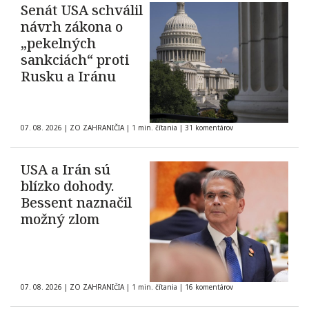
Senát USA schválil
návrh zákona o
„pekelných
sankciách“ proti
Rusku a Iránu
07. 08. 2026
|
ZO ZAHRANIČIA
|
1 min. čítania
|
31 komentárov
USA a Irán sú
blízko dohody.
Bessent naznačil
možný zlom
07. 08. 2026
|
ZO ZAHRANIČIA
|
1 min. čítania
|
16 komentárov