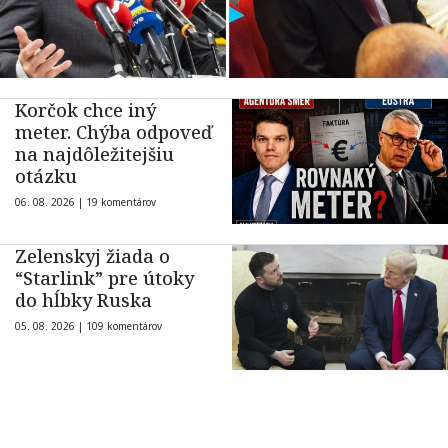
Korčok chce iný
meter. Chýba odpoveď
na najdôležitejšiu
otázku
06. 08. 2026 |
19 komentárov
Zelenskyj žiada o
“Starlink” pre útoky
do hĺbky Ruska
05. 08. 2026 |
109 komentárov