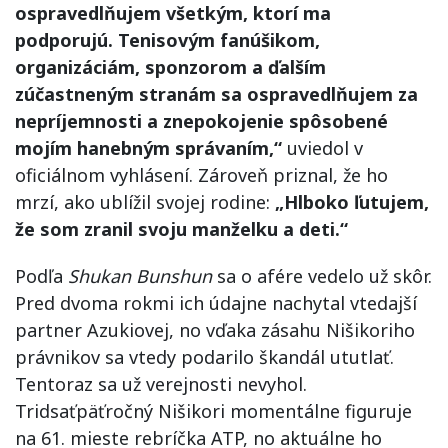
ospravedlňujem všetkým, ktorí ma
podporujú. Tenisovým fanúšikom,
organizáciám, sponzorom a ďalším
zúčastneným stranám sa ospravedlňujem za
nepríjemnosti a znepokojenie spôsobené
mojím hanebným správaním,“
uviedol v
oficiálnom vyhlásení. Zároveň priznal, že ho
mrzí, ako ublížil svojej rodine:
„Hlboko ľutujem,
že som zranil svoju manželku a deti.“
Podľa
Shukan Bunshun
sa o afére vedelo už skôr.
Pred dvoma rokmi ich údajne nachytal vtedajší
partner Azukiovej, no vďaka zásahu Nišikoriho
právnikov sa vtedy podarilo škandál ututlať.
Tentoraz sa už verejnosti nevyhol.
Tridsaťpäťročný Nišikori momentálne figuruje
na 61. mieste rebríčka ATP, no aktuálne ho