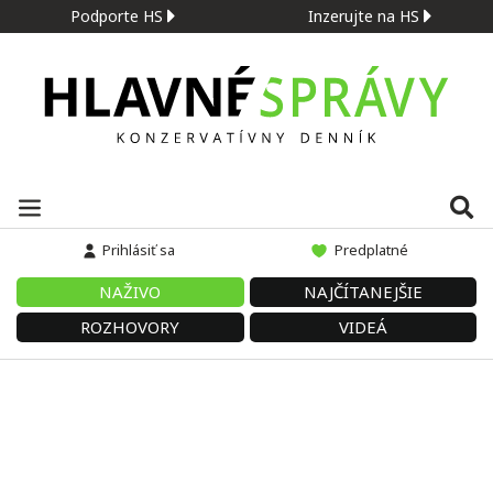
Podporte HS
Inzerujte na HS
Prihlásiť sa
Predplatné
NAŽIVO
NAJČÍTANEJŠIE
ROZHOVORY
VIDEÁ