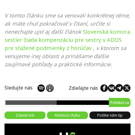
V tomto článku sme sa venovali konkrétnej téme,
ak máte chuť pokračovať v čítaní, určite si
nenechajte ujsť aj ďalší článok
Slovenská komora
sestier žiada kompenzáciu pre sestry v ADOS
pre sťažené podmienky z horúčav
, v ktorom sa
venujeme inej oblasti a prinášame ďalšie
zaujímavé pohľady a praktické informácie.
Sledujte nás
Zdieľajte nás
Prihlásiť sa
Zdieľať link
Nahlásiť chybu
Pošlite nám tip