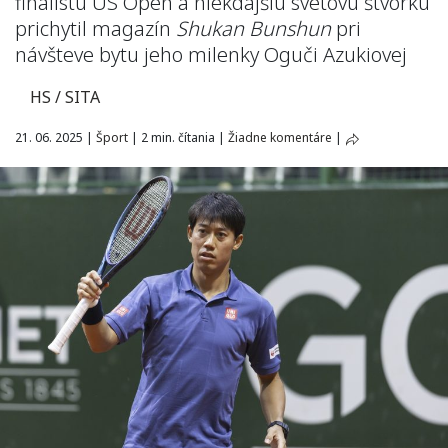
finalistu US Open a niekdajšiu svetovú štvorku
prichytil magazín
Shukan Bunshun
pri
návšteve bytu jeho milenky Oguči Azukiovej
HS / SITA
21. 06. 2025
|
Šport
|
2 min. čítania
|
Žiadne komentáre
|