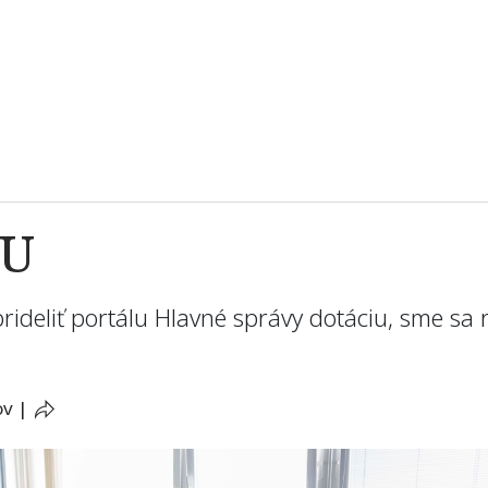
PU
ideliť portálu Hlavné správy dotáciu, sme sa r
ov
|