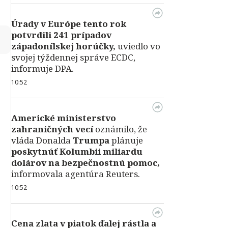
Úrady v Európe tento rok
potvrdili 241 prípadov
↻
západonílskej horúčky,
uviedlo vo
svojej týždennej správe ECDC,
informuje DPA.
10:52
Americké ministerstvo
zahraničných vecí
oznámilo, že
vláda Donalda
Trumpa
plánuje
poskytnúť Kolumbii miliardu
dolárov na bezpečnostnú pomoc,
informovala agentúra Reuters.
10:52
Cena zlata v piatok ďalej rástla a