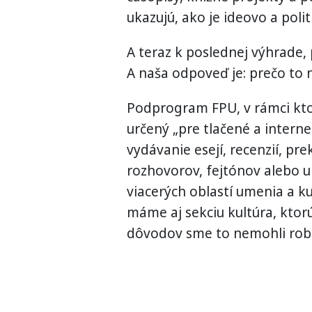
ukazujú, ako je ideovo a poli
A teraz k poslednej výhrade, p
A naša odpoveď je: prečo to 
Podprogram FPU, v rámci kto
určený „pre tlačené a intern
vydávanie esejí, recenzií, pr
rozhovorov, fejtónov alebo u
viacerých oblastí umenia a kul
máme aj sekciu kultúra, ktorú
dôvodov sme to nemohli robi