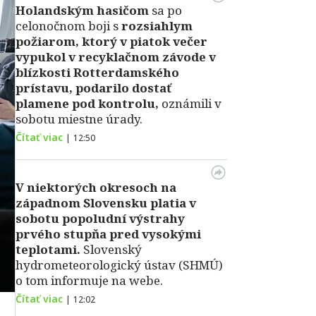
Holandským hasičom
sa po
celonočnom boji s
rozsiahlym
požiarom, ktorý v piatok večer
vypukol v recyklačnom závode v
blízkosti Rotterdamského
prístavu, podarilo dostať
plamene pod kontrolu,
oznámili v
sobotu miestne úrady.
Čítať viac
|
12:50
V niektorých okresoch na
západnom Slovensku platia v
sobotu popoludní výstrahy
prvého stupňa pred vysokými
teplotami.
Slovenský
hydrometeorologický ústav (SHMÚ)
o tom informuje na webe.
Čítať viac
|
12:02