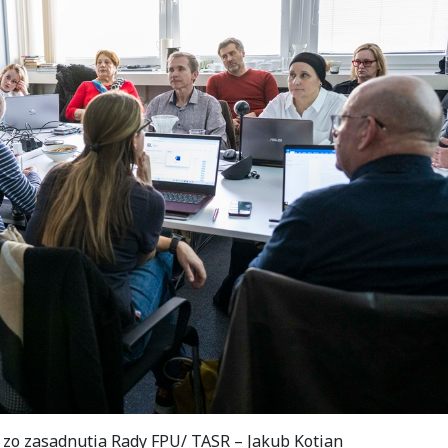
r zo zasadnutia Rady FPU/ TASR – Jakub Kotian