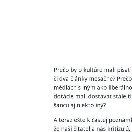
Prečo by o kultúre mali písať
či dva články mesačne? Prečo
médiách s iným ako liberáln
dotácie mali dostávať stále t
šancu aj niekto iný?
A teraz ešte k častej poznámke:
že naši čitatelia nás kritizujú,