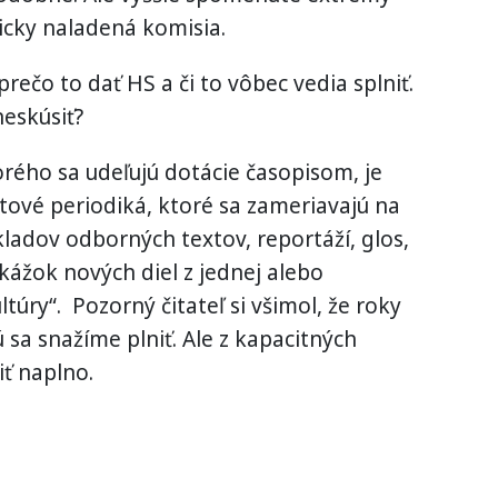
ticky naladená komisia.
rečo to dať HS a či to vôbec vedia splniť.
neskúsiť?
rého sa udeľujú dotácie časopisom, je
etové periodiká, ktoré sa zameriavajú na
ekladov odborných textov, reportáží, glos,
kážok nových diel z jednej alebo
túry“. Pozorný čitateľ si všimol, že roky
 sa snažíme plniť. Ale z kapacitných
ť naplno.