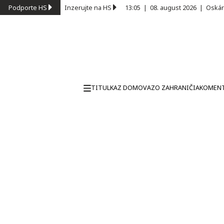
Podporte HS
Inzerujte na HS
13:05
|
08. august 2026
|
Oskár
TITULKA
Z DOMOVA
ZO ZAHRANIČIA
KOMEN