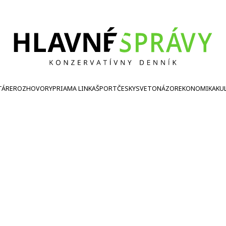
TÁRE
ROZHOVORY
PRIAMA LINKA
ŠPORT
ČESKY
SVETONÁZOR
EKONOMIKA
KU