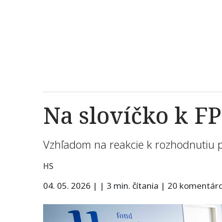
Na slovíčko k F
Vzhľadom na reakcie k rozhodnutiu pr
HS
04. 05. 2026
|
|
3 min. čítania
|
20 komentár