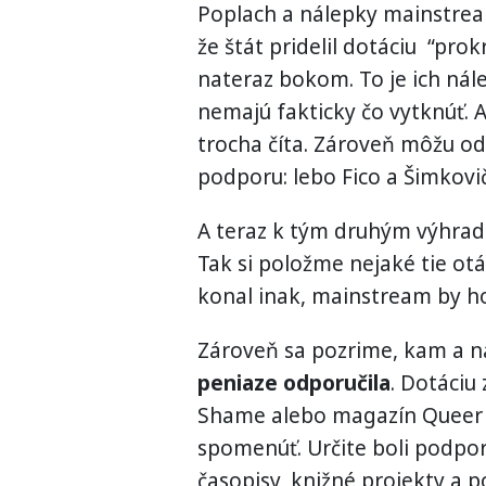
Poplach a nálepky mainstrea
že štát pridelil dotáciu “p
nateraz bokom. To je ich nál
nemajú fakticky čo vytknúť. 
trocha číta. Zároveň môžu od 
podporu: lebo Fico a Šimkovič
A teraz k tým druhým výhra
Tak si položme nejaké tie otáz
konal inak, mainstream by ho
Zároveň sa pozrime, kam a n
peniaze odporučila
. Dotáciu 
Shame alebo magazín Queer Yo
spomenúť. Určite boli podpor
časopisy, knižné projekty a