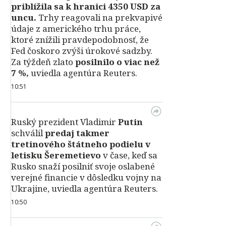
priblížila sa k hranici 4350 USD za
uncu.
Trhy reagovali na prekvapivé
údaje z amerického trhu práce,
ktoré znížili pravdepodobnosť, že
Fed čoskoro zvýši úrokové sadzby.
Za týždeň zlato
posilnilo o viac než
7 %,
uviedla agentúra Reuters.
10:51
Ruský prezident Vladimir
Putin
schválil
predaj takmer
tretinového štátneho podielu v
letisku Šeremetievo
v čase, keď sa
Rusko snaží posilniť svoje oslabené
verejné financie v dôsledku vojny na
Ukrajine, uviedla agentúra Reuters.
10:50