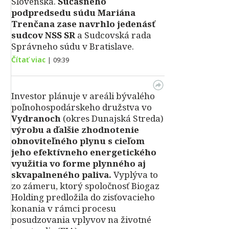
Slovenska.
Súčasného
podpredsedu súdu Mariána
Trenčana zase navrhlo jedenásť
sudcov NSS SR
a Sudcovská rada
Správneho súdu v Bratislave.
Čítať viac
|
09:39
Investor plánuje v areáli bývalého
poľnohospodárskeho družstva vo
Vydranoch
(okres Dunajská Streda)
výrobu a ďalšie zhodnotenie
obnoviteľného plynu s cieľom
jeho efektívneho energetického
využitia vo forme plynného aj
skvapalneného paliva.
Vyplýva to
zo zámeru, ktorý spoločnosť Biogaz
Holding predložila do zisťovacieho
konania v rámci procesu
posudzovania vplyvov na životné