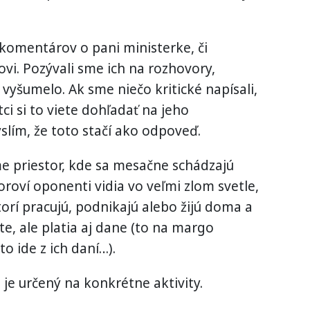
 komentárov o pani ministerke, či
i. Pozývali sme ich na rozhovory,
 vyšumelo. Ak sme niečo kritické napísali,
ci si to viete dohľadať na jeho
lím, že toto stačí ako odpoveď.
sme priestor, kde sa mesačne schádzajú
ázoroví oponenti vidia vo veľmi zlom svetle,
ktorí pracujú, podnikajú alebo žijú doma a
te, ale platia aj dane (to na margo
o ide z ich daní…).
, je určený na konkrétne aktivity.