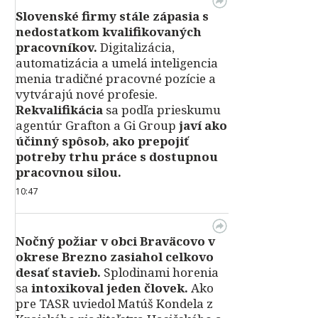
Slovenské firmy stále zápasia s
nedostatkom kvalifikovaných
pracovníkov.
Digitalizácia,
automatizácia a umelá inteligencia
menia tradičné pracovné pozície a
vytvárajú nové profesie.
Rekvalifikácia
sa podľa prieskumu
agentúr Grafton a Gi Group
javí ako
účinný spôsob, ako prepojiť
potreby trhu práce s dostupnou
pracovnou silou.
10:47
Nočný požiar v obci Braväcovo v
okrese Brezno zasiahol celkovo
desať stavieb.
Splodinami horenia
sa
intoxikoval jeden človek.
Ako
pre TASR uviedol Matúš Kondela z