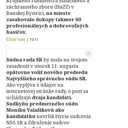
Krajského riaditeľstva Hasičského a
záchranného zboru (HaZZ) v
Banskej Bystrici,
na mieste
zasahovalo dokopy takmer 60
profesionálnych a dobrovoľných
hasičov.
Čítať viac
|
10:11
Súdna rada SR
by mala na svojom
zasadnutí v utorok 11. augusta
opätovne voliť nového predsedu
Najvyššieho správneho súdu SR.
Ako vyplýva z údajov na
internetovej stránke rady, o post sa
uchádzajú
dvaja kandidáti.
Sudkyňu predmetného súdu
Moniku Valašikovú ako
kandidátku
navrhli štyria sudcovia
NSS SR a Združenie sudcov