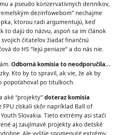
mu a pseudo konzervatívnych denníkov,
rokremeľským dezinfowebom” nechajme
epka, ktorou radi argumentujú, keď
Ak to dajú do názvu, aspoň sa im článok
svojich čitateľov žiadať finančnú
ová do HS “lejú peniaze” a do nás nie.
dám.
Odborná komisia to neodporučila…
ky. Kto by to spravil, ak vie, že ak by
 popoťahoval po titulkoch.
a aké “projekty”
doteraz komisia
z FPU získali skôr napríklad Ball of
uth Slovakia. Tieto extrémy asi stačí
ené aj zaujímavé projekty ako detské
 podobne. Ale vyššie spomenuté extrémy