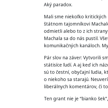
Aký paradox.
Mali sme niekoľko kritických
štátnom tajomníkovi Machalov
odmietli alebo to z ich strany
Machala sa do nás pustil. Všet
komunikačných kanáloch. Mys
Pár slov na záver: Vytvorili 
státisíce ľudí. A aj keď ich n
sú to čestní, obyčajní ľudia, 
o niekoho sa starajú. Neuverí
liberálnych komentárov, či tot
Ten grant nie je “bianko šek”