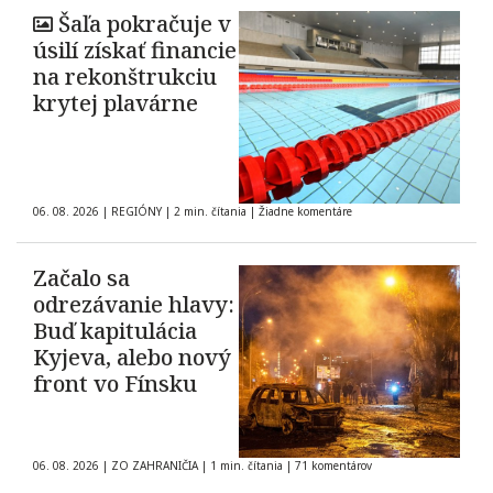
Šaľa pokračuje v
úsilí získať financie
na rekonštrukciu
krytej plavárne
06. 08. 2026
|
REGIÓNY
|
2 min. čítania
|
Žiadne komentáre
Začalo sa
odrezávanie hlavy:
Buď kapitulácia
Kyjeva, alebo nový
front vo Fínsku
06. 08. 2026
|
ZO ZAHRANIČIA
|
1 min. čítania
|
71 komentárov