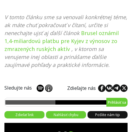
V tomto článku sme sa venovali konkrétnej téme,
ak máte chuť pokračovať v čítaní, určite si
nenechajte ujsť aj ďalší článok
Brusel oznámil
1,4-miliardovú platbu pre Kyjev z výnosov zo
zmrazených ruských aktív
, v ktorom sa
venujeme inej oblasti a prinášame ďalšie
zaujímavé pohľady a praktické informácie.
Sledujte nás
Zdieľajte nás
Prihlásiť sa
Zdieľať link
Nahlásiť chybu
Pošlite nám tip