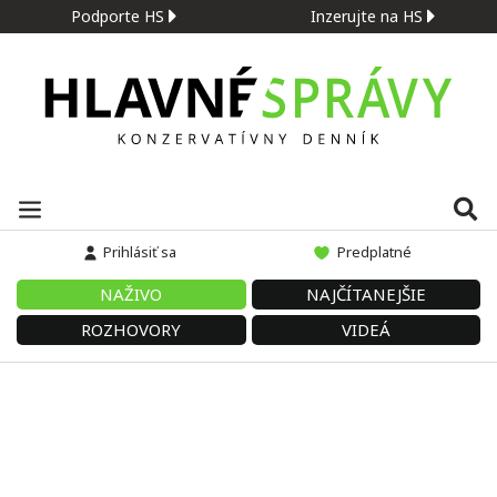
Podporte HS
Inzerujte na HS
Prihlásiť sa
Predplatné
NAŽIVO
NAJČÍTANEJŠIE
ROZHOVORY
VIDEÁ