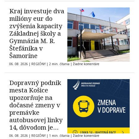
Kraj investuje dva
milióny eur do
zvýšenia kapacity
Základnej školy a
Gymnázia M. R.
Štefánika v
Šamoríne
06. 08. 2026
|
REGIÓNY
|
2 min. čítania
|
Žiadne komentáre
Dopravný podnik
mesta Košice
upozorňuje na
dočasné zmeny v
premávke
autobusovej linky
14, dôvodom je
Race Jahodná 2026
06. 08. 2026
|
REGIÓNY
|
1 min. čítania
|
Žiadne komentáre