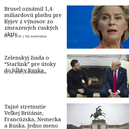
Brusel oznámil 1,4-
miliardovú platbu pre
Kyjev z výnosov zo
zmrazených ruských
aktív
05. 08. 2026 |
166 komentárov
Zelenskyj žiada o
“Starlink” pre útoky
do hĺbky Ruska
05. 08. 2026 |
104 komentárov
Tajné stretnutie
Veľkej Británie,
Francúzska, Nemecka
a Ruska. Jedno meno