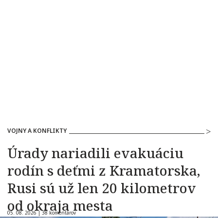
VOJNY A KONFLIKTY
Úrady nariadili evakuáciu
rodín s deťmi z Kramatorska,
Rusi sú už len 20 kilometrov
od okraja mesta
05. 08. 2026 |
38 komentárov