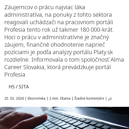
Záujemcov o prácu najviac láka
administratíva, na ponuky z tohto sektora
reagovali uchádzači na pracovnom portáli
Profesia tento rok už takmer 180 000-krát.
Hoci o prácu v administratívne je značný
záujem, finančné ohodnotenie naprieč
pozíciami je podľa analýzy portálu Platy.sk
rozdielne. Informovala o tom spoločnosť Alma
Career Slovakia, ktorá prevádzkuje portál
Profesia
HS / SITA
25. 02. 2026
|
Ekonomika
|
2 min. čítania
|
Žiadne komentáre
|