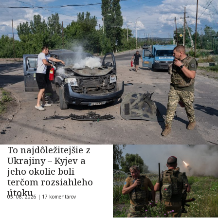
To najdôležitejšie z
Ukrajiny – Kyjev a
jeho okolie boli
terčom rozsiahleho
útoku
05. 08. 2026 |
17 komentárov