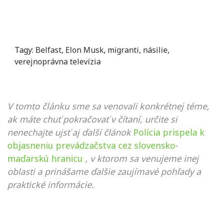
Tagy:
Belfast
,
Elon Musk
,
migranti
,
násilie
,
verejnoprávna televízia
V tomto článku sme sa venovali konkrétnej téme,
ak máte chuť pokračovať v čítaní, určite si
nenechajte ujsť aj ďalší článok
Polícia prispela k
objasneniu prevádzačstva cez slovensko-
maďarskú hranicu
, v ktorom sa venujeme inej
oblasti a prinášame ďalšie zaujímavé pohľady a
praktické informácie.