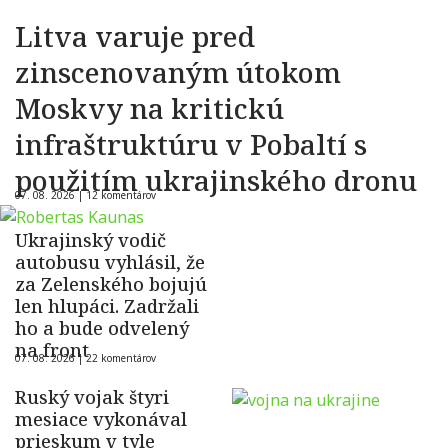
Litva varuje pred
zinscenovaným útokom
Moskvy na kritickú
infraštruktúru v Pobaltí s
použitím ukrajinského dronu
07. 08. 2026 |
12 komentárov
Ukrajinský vodič
autobusu vyhlásil, že
za Zelenského bojujú
len hlupáci. Zadržali
ho a bude odvelený
na front
07. 08. 2026 |
22 komentárov
Ruský vojak štyri
mesiace vykonával
prieskum v tyle