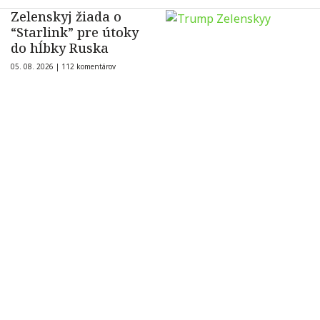
Zelenskyj žiada o
“Starlink” pre útoky
do hĺbky Ruska
05. 08. 2026 |
112 komentárov