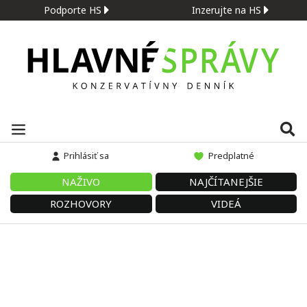
Podporte HS
Inzerujte na HS
Prihlásiť sa
Predplatné
NAŽIVO
NAJČÍTANEJŠIE
ROZHOVORY
VIDEÁ