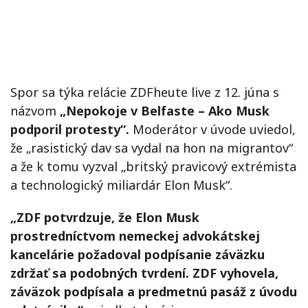
Spor sa týka relácie ZDFheute live z 12. júna s
názvom
„Nepokoje v Belfaste – Ako Musk
podporil protesty“.
Moderátor v úvode uviedol,
že „rasistický dav sa vydal na hon na migrantov“
a že k tomu vyzval „britský pravicový extrémista
a technologický miliardár Elon Musk“.
„ZDF potvrdzuje, že Elon Musk
prostredníctvom nemeckej advokátskej
kancelárie požadoval podpísanie záväzku
zdržať sa podobných tvrdení. ZDF vyhovela,
záväzok podpísala a predmetnú pasáž z úvodu