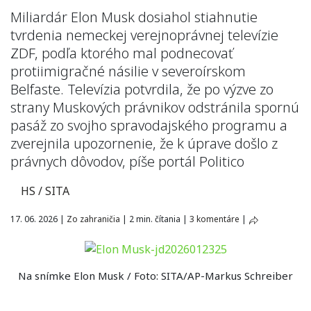
Miliardár Elon Musk dosiahol stiahnutie
tvrdenia nemeckej verejnoprávnej televízie
ZDF, podľa ktorého mal podnecovať
protiimigračné násilie v severoírskom
Belfaste. Televízia potvrdila, že po výzve zo
strany Muskových právnikov odstránila spornú
pasáž zo svojho spravodajského programu a
zverejnila upozornenie, že k úprave došlo z
právnych dôvodov, píše portál Politico
HS / SITA
17. 06. 2026
|
Zo zahraničia
|
2 min. čítania
|
3 komentáre
|
Na snímke Elon Musk / Foto: SITA/AP-Markus Schreiber