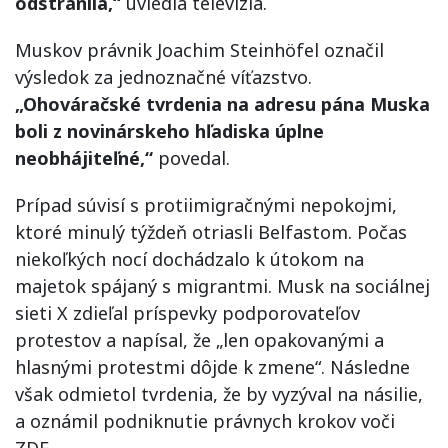
odstránila,“
uviedla televízia.
Muskov právnik Joachim Steinhöfel označil
výsledok za jednoznačné víťazstvo.
„Ohováračské tvrdenia na adresu pána Muska
boli z novinárskeho hľadiska úplne
neobhájiteľné,“
povedal.
Prípad súvisí s protiimigračnými nepokojmi,
ktoré minulý týždeň otriasli Belfastom. Počas
niekoľkých nocí dochádzalo k útokom na
majetok spájaný s migrantmi. Musk na sociálnej
sieti X zdieľal príspevky podporovateľov
protestov a napísal, že „len opakovanými a
hlasnými protestmi dôjde k zmene“. Následne
však odmietol tvrdenia, že by vyzýval na násilie,
a oznámil podniknutie právnych krokov voči
ZDF.