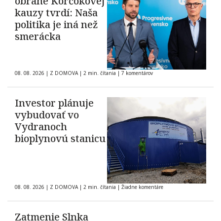
obrane Korčokovej
kauzy tvrdí: Naša
politika je iná než
smerácka
08. 08. 2026
|
Z DOMOVA
|
2 min. čítania
|
7 komentárov
Investor plánuje
vybudovať vo
Vydranoch
bioplynovú stanicu
08. 08. 2026
|
Z DOMOVA
|
2 min. čítania
|
Žiadne komentáre
Zatmenie Slnka