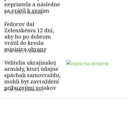
nepriateľa a následne
sa vrátil k svojim
07. 08. 2026 |
9 komentárov
Fedorov dal
Zelenskému 12 dní,
aby ho po dobrom
vrátil do kresla
ministra obrany
07. 08. 2026 |
12 komentárov
Velitelia ukrajinskej
armády, ktorí údajne
spáchali samovraždu,
mohli byť zavraždení
príbuznými vojakov
07. 08. 2026 |
2 komentáre