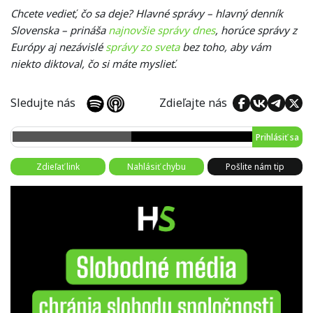
Chcete vedieť, čo sa deje? Hlavné správy – hlavný denník
Slovenska – prináša
najnovšie správy dnes
, horúce správy z
Európy aj nezávislé
správy zo sveta
bez toho, aby vám
niekto diktoval, čo si máte myslieť.
Sledujte nás
Zdieľajte nás
Prihlásiť sa
Zdieľať link
Nahlásiť chybu
Pošlite nám tip