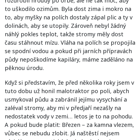
rozdrobil hroudy po orbě, ale ne tak moc, aby
to uškodilo ozimům. Byla dost zima i mokro na
to, aby myšky na polích dostaly zápal plic a ty v
dolinách, aby se utopily. Zároveň nebyl žádný
náhlý pokles teplot, takže stromy měly dost
času stáhnout mízu. Vláha na polích se propojila
se spodní vodou a pokud při jarních přípravách
půdy nepoškodíme kapiláry, máme zaděláno na
pěknou úrodu.
Když si představím, že před několika roky jsem v
tuto dobu už honil malotraktor po poli, abych
usmykoval půdu a zabránil jejímu vysychání a
zaléval stromy, aby mi v předjaří nezašly na
nedostatek vody v zemi… letos je to na pohodu.
A pokud bude platit: Březen – za kamna vlezem,
vůbec se nebudu zlobit. Já naštěstí nejsem