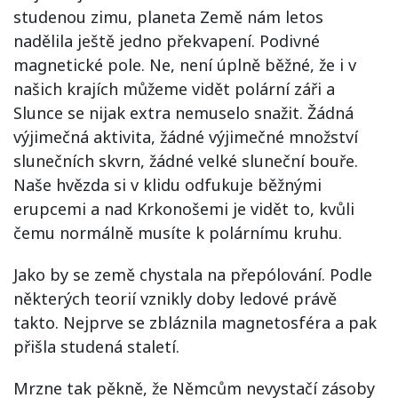
studenou zimu, planeta Země nám letos
nadělila ještě jedno překvapení. Podivné
magnetické pole. Ne, není úplně běžné, že i v
našich krajích můžeme vidět polární záři a
Slunce se nijak extra nemuselo snažit. Žádná
výjimečná aktivita, žádné výjimečné množství
slunečních skvrn, žádné velké sluneční bouře.
Naše hvězda si v klidu odfukuje běžnými
erupcemi a nad Krkonošemi je vidět to, kvůli
čemu normálně musíte k polárnímu kruhu.
Jako by se země chystala na přepólování. Podle
některých teorií vznikly doby ledové právě
takto. Nejprve se zbláznila magnetosféra a pak
přišla studená staletí.
Mrzne tak pěkně, že Němcům nevystačí zásoby