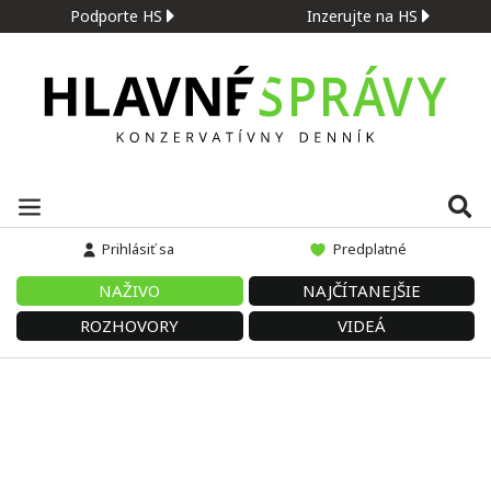
Podporte HS
Inzerujte na HS
Prihlásiť sa
Predplatné
NAŽIVO
NAJČÍTANEJŠIE
ROZHOVORY
VIDEÁ