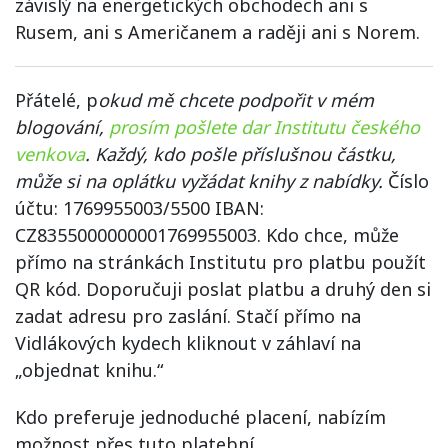
závislý na energetických obchodech ani s
Rusem, ani s Američanem a raději ani s Norem.
Přátelé, p
okud mě chcete podpořit v mém
blogování,
prosím pošlete dar Institutu českého
venkova
. Každý, kdo pošle příslušnou částku,
může si na oplátku vyžádat
knihy z nabídky.
Číslo
účtu: 1769955003/5500 IBAN:
CZ8355000000001769955003. Kdo chce, může
přímo na stránkách Institutu pro platbu použít
QR kód. Doporučuji poslat platbu a druhý den si
zadat adresu pro zaslání. Stačí přímo na
Vidlákových kydech kliknout v záhlaví na
„objednat knihu.“
Kdo preferuje jednoduché placení, nabízím
možnost přes tuto platební