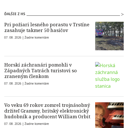
ĎALŠIE Z HS
Pri požiari lesného porastu v Trstíne
zasahuje takmer 50 hasičov
07. 08. 2026 |
Žiadne komentáre
Horskí záchranári pomohli v
Západných Tatrách turistovi so
zraneným členkom
07. 08. 2026 |
Žiadne komentáre
Vo veku 69 rokov zomrel trojnásobný
držiteľ Grammy, britský elektronický
hudobník a producent William Orbit
07. 08. 2026 |
Žiadne komentáre