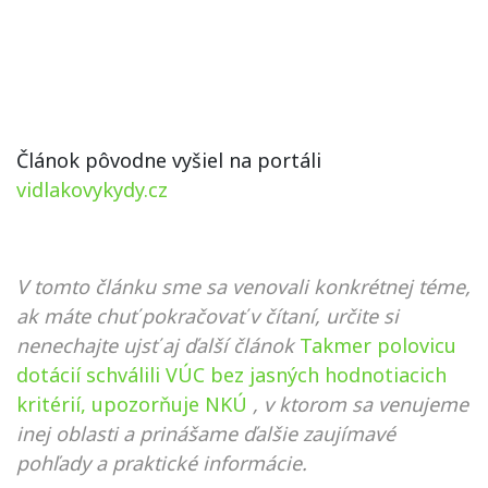
Článok pôvodne vyšiel na portáli
vidlakovykydy.cz
V tomto článku sme sa venovali konkrétnej téme,
ak máte chuť pokračovať v čítaní, určite si
nenechajte ujsť aj ďalší článok
Takmer polovicu
dotácií schválili VÚC bez jasných hodnotiacich
kritérií, upozorňuje NKÚ
, v ktorom sa venujeme
inej oblasti a prinášame ďalšie zaujímavé
pohľady a praktické informácie.