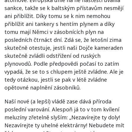
sankce, takže se k baltským přístavům nesmějí
ani přiblížit. Díky tomu se k nim nemohou
přiblížit ani tankery s hentím plynem a díky
tomu mají Němci v zásobnících plyn na
posledních čtrnáct dní. Zdá se, že letošní zima
skutečně otestuje, jestli naši Dojče kameraden
skutečně zvládli odstřižení od ruských
plynovodů. Podle předpovědi počasí to zatím
vypadá, že se to s chlupem ještě zvládne. Ale je
tedy otázkou, jestli se pak v létě zvládne
opětovné naplnění zásobníků.
Naší nové (a lepší) vládě zase dává příroda
poslední varování. Alespoň já to v tom kvílení
meluzíny zřetelně slyším: „Nezavírejte ty doly!
Nezavírejte ty uhelné elektrárny! Nebudete mít