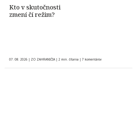
Kto v skutočnosti
zmení čí režim?
07. 08. 2026
|
ZO ZAHRANIČIA
|
2 min. čítania
|
7 komentárov