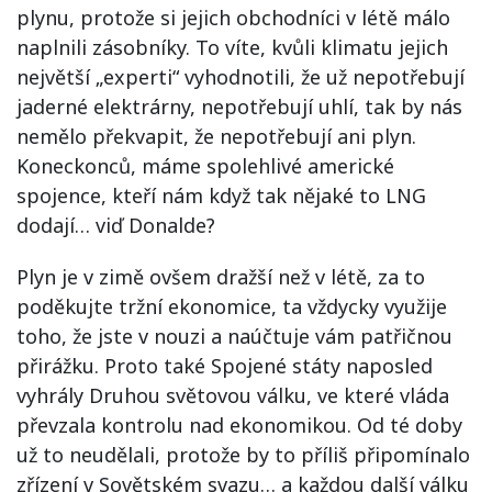
plynu, protože si jejich obchodníci v létě málo
naplnili zásobníky. To víte, kvůli klimatu jejich
největší „experti“ vyhodnotili, že už nepotřebují
jaderné elektrárny, nepotřebují uhlí, tak by nás
nemělo překvapit, že nepotřebují ani plyn.
Koneckonců, máme spolehlivé americké
spojence, kteří nám když tak nějaké to LNG
dodají… viď Donalde?
Plyn je v zimě ovšem dražší než v létě, za to
poděkujte tržní ekonomice, ta vždycky využije
toho, že jste v nouzi a naúčtuje vám patřičnou
přirážku. Proto také Spojené státy naposled
vyhrály Druhou světovou válku, ve které vláda
převzala kontrolu nad ekonomikou. Od té doby
už to neudělali, protože by to příliš připomínalo
zřízení v Sovětském svazu… a každou další válku