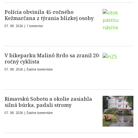
Polícia obvinila 45-ročného
Kežmarčana z týrania blízkej osoby
07. 08. 2026 |
1 komentár
V bikeparku Malinô Brdo sa zranil 20-
ročný cyklista
07. 08. 2026 |
Žiadne komentáre
Rimavskú Sobotu a okolie zasiahla
silná búrka, padali stromy
07. 08. 2026 |
Žiadne komentáre