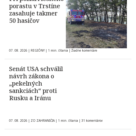
porastu v Trstíne
zasahuje takmer
50 hasičov
07. 08. 2026
|
REGIÓNY
|
1 min. čítania
|
Žiadne komentáre
Senát USA schválil
návrh zákona o
„pekelných
sankciách“ proti
Rusku a Iránu
07. 08. 2026
|
ZO ZAHRANIČIA
|
1 min. čítania
|
31 komentárov