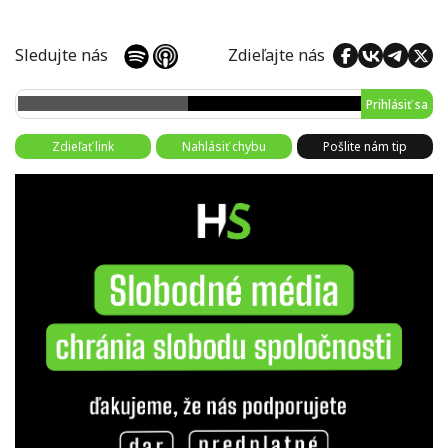
Sledujte nás
Zdieľajte nás
Prihlásiť sa
Zdieľať link
Nahlásiť chybu
Pošlite nám tip