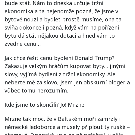
bude stát. Nám to dneska určuje tržní
ekonomika a ta nejenomže pozná, že jsme v
bytové nouzi a bydlet prostě musíme, ona ta
sviňa dokonce i pozná, když vám na pořízení
bytu dá stát nějakou dotaci a hned vám to
zvedne cenu…
Jak chce řešit cenu bydlení Donald Trump?
Zakazuje velkým hráčům kupovat byty… jinými
slovy, vyjímá bydlení z tržní ekonomiky. Ale
neberte mě za slovo, jsem jen obskurní bloger a
vůbec tomu nerozumím.
Kde jsme to skončili? Jo! Mrzne!
Mrzne tak moc, že v Baltském moři zamrzly i
německé ledoborce a musely připlout ty ruské –
atomové. Evropská unie na ně naštěstí uvalila