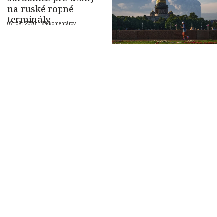
na ruské ropné
terminály
07. 08. 2026 |
69 komentárov