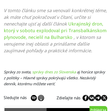
V tomto článku sme sa venovali konkrétnej téme,
ak máte chuť pokračovať v čítaní, určite si
nenechajte ujsť aj ďalší článok
Ukrajinský dron,
ktorý v sobotu explodoval pri Transbalkánskom
plynovode, necielil na Bulharsko
, v ktorom sa
venujeme inej oblasti a prinášame ďalšie
zaujímavé pohľady a praktické informácie.
Správy zo sveta,
správy dnes zo Slovenska
aj horúce správy
z politiky – Hlavné správy pokrývajú všetko. Nezávislý
denník, ktorému môžete veriť.
Sledujte nás
Zdieľajte nás
Prihlásiť sa