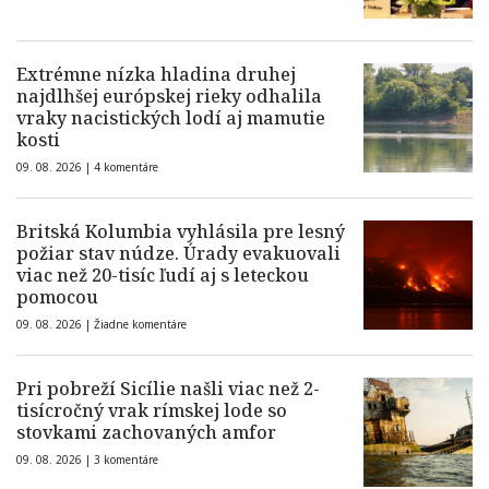
Extrémne nízka hladina druhej
najdlhšej európskej rieky odhalila
vraky nacistických lodí aj mamutie
kosti
09. 08. 2026 |
4 komentáre
Britská Kolumbia vyhlásila pre lesný
požiar stav núdze. Úrady evakuovali
viac než 20-tisíc ľudí aj s leteckou
pomocou
09. 08. 2026 |
Žiadne komentáre
Pri pobreží Sicílie našli viac než 2-
tisícročný vrak rímskej lode so
stovkami zachovaných amfor
09. 08. 2026 |
3 komentáre