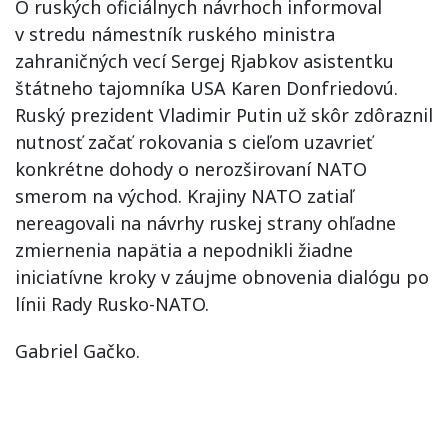
O ruských oficiálnych návrhoch informoval
v stredu námestník ruského ministra
zahraničných vecí Sergej Rjabkov asistentku
štátneho tajomníka USA Karen Donfriedovú.
Ruský prezident Vladimir Putin už skôr zdôraznil
nutnosť začať rokovania s cieľom uzavrieť
konkrétne dohody o nerozširovaní NATO
smerom na východ. Krajiny NATO zatiaľ
nereagovali na návrhy ruskej strany ohľadne
zmiernenia napätia a nepodnikli žiadne
iniciatívne kroky v záujme obnovenia dialógu po
línii Rady Rusko-NATO.
Gabriel Gačko.