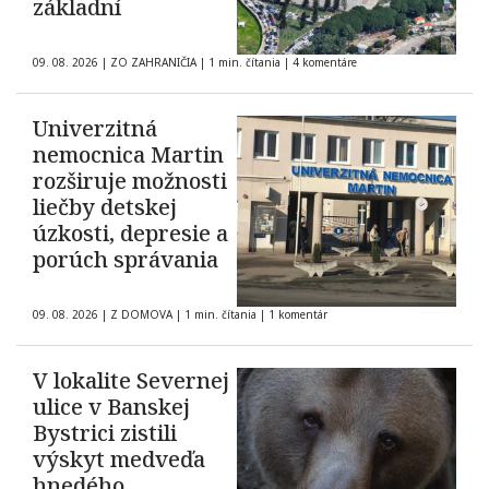
základní
09. 08. 2026
|
ZO ZAHRANIČIA
|
1 min. čítania
|
4 komentáre
Univerzitná
nemocnica Martin
rozširuje možnosti
liečby detskej
úzkosti, depresie a
porúch správania
09. 08. 2026
|
Z DOMOVA
|
1 min. čítania
|
1 komentár
V lokalite Severnej
ulice v Banskej
Bystrici zistili
výskyt medveďa
hnedého