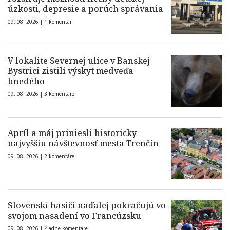
úzkosti, depresie a porúch správania
09. 08. 2026 |
1 komentár
V lokalite Severnej ulice v Banskej
Bystrici zistili výskyt medveďa
hnedého
09. 08. 2026 |
3 komentáre
Apríl a máj priniesli historicky
najvyššiu návštevnosť mesta Trenčín
09. 08. 2026 |
2 komentáre
Slovenskí hasiči naďalej pokračujú vo
svojom nasadení vo Francúzsku
09. 08. 2026 |
Žiadne komentáre