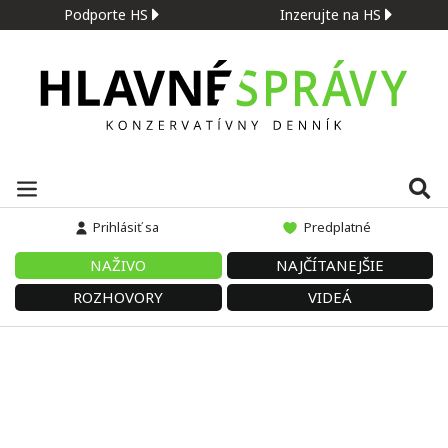
Podporte HS
Inzerujte na HS
Prihlásiť sa
Predplatné
NAŽIVO
NAJČÍTANEJŠIE
ROZHOVORY
VIDEÁ