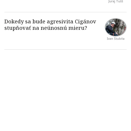
Juraj Tušš
Ivan Štubňa