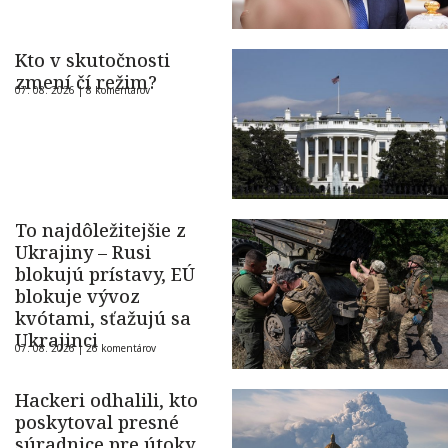
Kto v skutočnosti
zmení čí režim?
07. 08. 2026 |
8 komentárov
To najdôležitejšie z
Ukrajiny – Rusi
blokujú prístavy, EÚ
blokuje vývoz
kvótami, sťažujú sa
Ukrajinci
07. 08. 2026 |
26 komentárov
Hackeri odhalili, kto
poskytoval presné
súradnice pre útoky