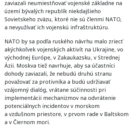
zaviazali neumiestňovať vojenské základne na
území bývalých republík niekdajšieho
Sovietskeho zväzu, ktoré nie sú členmi NATO,
a nevyužívať ich vojenskú infraštruktúru.
NATO by sa podľa ruského návrhu malo zriecť
akýchkoľvek vojenských aktivít na Ukrajine, vo
východnej Európe, v Zakaukazsku, v Strednej
Ázii. Moskva tiež navrhuje, aby sa účastníci
dohody zaviazali, že nebudú druhú stranu
považovať za protivníka a budú udržiavať
vzájomný dialóg, vrátane súčinnosti pri
implementácii mechanizmov na odvrátenie
potenciálnych incidentov v morskom
a vzdušnom priestore, v prvom rade v Baltskom
a v Čiernom mori.