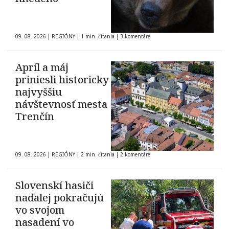
09. 08. 2026
|
REGIÓNY
|
1 min. čítania
|
3 komentáre
Apríl a máj
priniesli historicky
najvyššiu
návštevnosť mesta
Trenčín
09. 08. 2026
|
REGIÓNY
|
2 min. čítania
|
2 komentáre
Slovenskí hasiči
naďalej pokračujú
vo svojom
nasadení vo