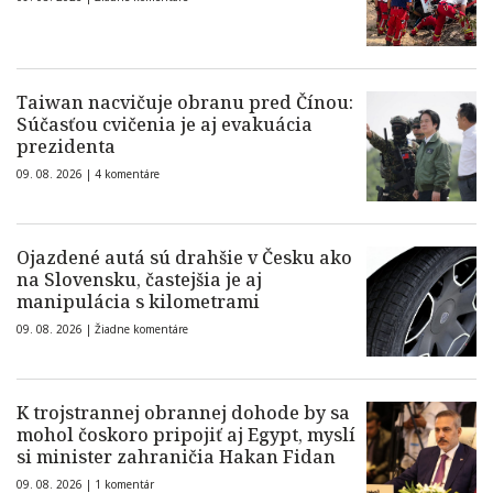
Taiwan nacvičuje obranu pred Čínou:
Súčasťou cvičenia je aj evakuácia
prezidenta
09. 08. 2026 |
4 komentáre
Ojazdené autá sú drahšie v Česku ako
na Slovensku, častejšia je aj
manipulácia s kilometrami
09. 08. 2026 |
Žiadne komentáre
K trojstrannej obrannej dohode by sa
mohol čoskoro pripojiť aj Egypt, myslí
si minister zahraničia Hakan Fidan
09. 08. 2026 |
1 komentár