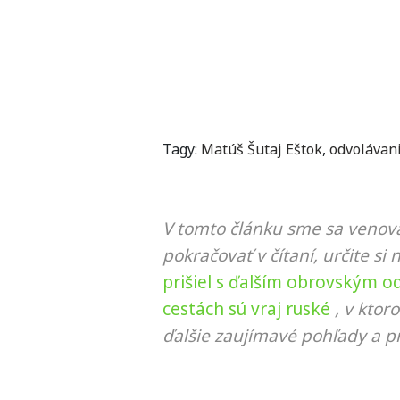
Tagy:
Matúš Šutaj Eštok
,
odvolávan
V tomto článku sme sa venova
pokračovať v čítaní, určite si 
prišiel s ďalším obrovským 
cestách sú vraj ruské
, v kto
ďalšie zaujímavé pohľady a pr