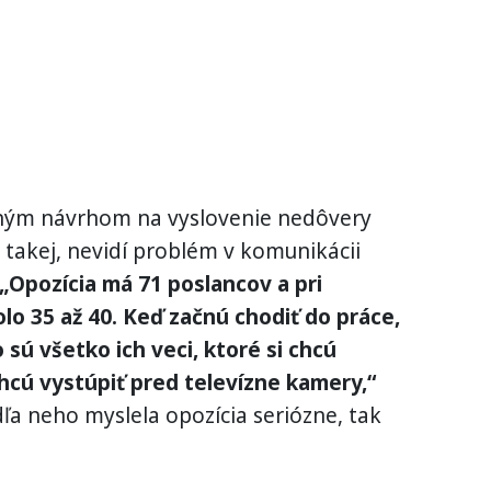
ičným návrhom na vyslovenie nedôvery
 takej, nevidí problém v komunikácii
„Opozícia má 71 poslancov a pri
lo 35 až 40. Keď začnú chodiť do práce,
sú všetko ich veci, ktoré si chcú
hcú vystúpiť pred televízne kamery,“
ľa neho myslela opozícia seriózne, tak