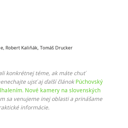
ie
,
Robert Kaliňák
,
Tomáš Drucker
li konkrétnej téme, ak máte chuť
nenechajte ujsť aj ďalší článok
Púchovský
odhalením. Nové kamery na slovenských
rom sa venujeme inej oblasti a prinášame
aktické informácie.