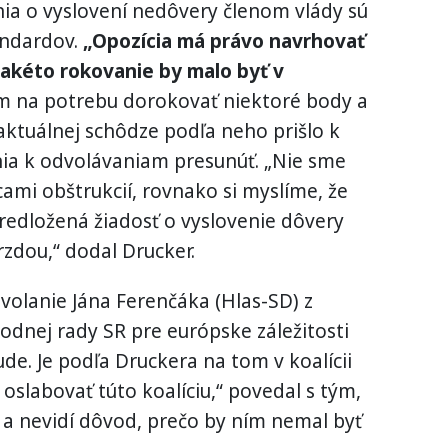
nia o vyslovení nedôvery členom vlády sú
andardov.
„Opozícia má právo navrhovať
takéto rokovanie by malo byť v
m na potrebu dorokovať niektoré body a
ktuálnej schôdze podľa neho prišlo k
a k odvolávaniam presunúť. „Nie sme
ami obštrukcií, rovnako si myslíme, že
redložená žiadosť o vyslovenie dôvery
rzdou,“ dodal Drucker.
dvolanie Jána Ferenčáka (Hlas-SD) z
dnej rady SR pre európske záležitosti
de. Je podľa Druckera na tom v koalícii
oslabovať túto koalíciu,“ povedal s tým,
 a nevidí dôvod, prečo by ním nemal byť