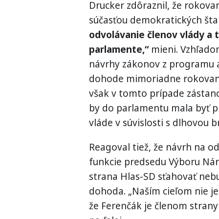
Drucker zdôraznil, že rokova
súčasťou demokratických št
odvolávanie členov vlády a 
parlamente,“
mieni. Vzhľado
návrhy zákonov z programu a
dohode mimoriadne rokovani
však v tomto prípade zástanc
by do parlamentu mala byť p
vláde v súvislosti s dlhovou b
Reagoval tiež, že návrh na o
funkcie predsedu Výboru Náro
strana Hlas-SD sťahovať nebu
dohoda. „Naším cieľom nie je 
že Ferenčák je členom strany