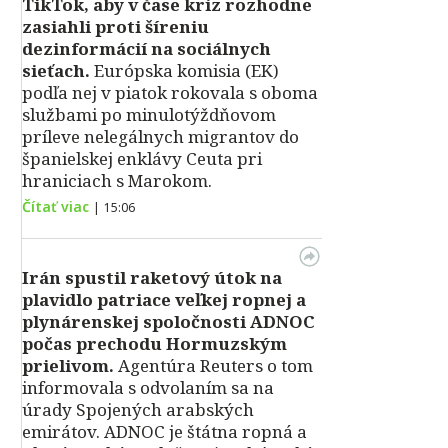
TikTok, aby v čase kríz rozhodne
zasiahli proti šíreniu
dezinformácií na sociálnych
sieťach.
Európska komisia (EK)
podľa nej v piatok rokovala s oboma
službami po minulotýždňovom
príleve nelegálnych migrantov do
španielskej enklávy Ceuta pri
hraniciach s Marokom.
Čítať viac
|
15:06
Irán spustil raketový útok na
plavidlo patriace veľkej ropnej a
plynárenskej spoločnosti ADNOC
počas prechodu Hormuzským
prielivom.
Agentúra Reuters o tom
informovala s odvolaním sa na
úrady Spojených arabských
emirátov. ADNOC je štátna ropná a