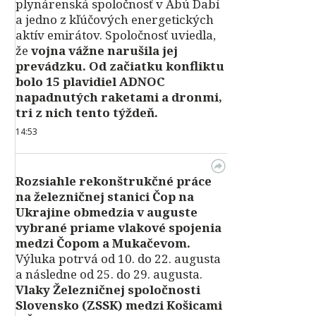
plynárenská spoločnosť v Abú Dabí
a jedno z kľúčových energetických
aktív emirátov. Spoločnosť uviedla,
že
vojna vážne narušila jej
prevádzku. Od začiatku konfliktu
bolo 15 plavidiel ADNOC
napadnutých raketami a dronmi,
tri z nich tento týždeň.
14:53
Rozsiahle rekonštrukčné práce
na železničnej stanici Čop na
Ukrajine obmedzia v auguste
vybrané priame vlakové spojenia
medzi Čopom a Mukačevom.
Výluka potrvá od 10. do 22. augusta
a následne od 25. do 29. augusta.
Vlaky Železničnej spoločnosti
Slovensko (ZSSK) medzi Košicami