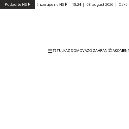
Podporte HS
Inzerujte na HS
18:24
|
08. august 2026
|
Oskár
TITULKA
Z DOMOVA
ZO ZAHRANIČIA
KOMEN