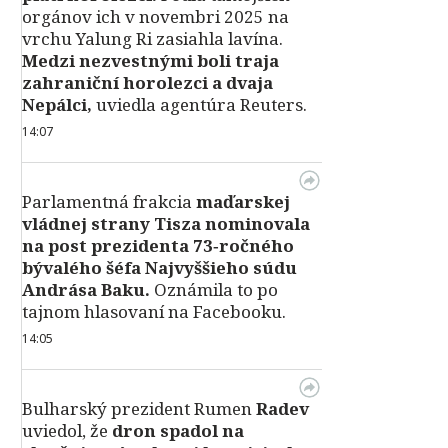
orgánov ich v novembri 2025 na
vrchu Yalung Ri zasiahla lavína.
Medzi nezvestnými boli traja
zahraniční horolezci a dvaja
Nepálci,
uviedla agentúra Reuters.
14:07
Parlamentná frakcia
maďarskej
vládnej strany Tisza nominovala
na post prezidenta 73‑ročného
bývalého šéfa Najvyššieho súdu
Andrása Baku.
Oznámila to po
tajnom hlasovaní na Facebooku.
14:05
Bulharský prezident Rumen
Radev
uviedol, že
dron spadol na