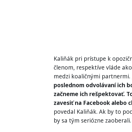
Kaliňák pri prístupe k opoz
členom, respektíve vláde ako
medzi koaličnými partnermi.
poslednom odvolávaní ich bo
začneme ich rešpektovať. To 
zavesiť na Facebook alebo c
povedal Kaliňák. Ak by to pod
by sa tým seriózne zaoberali.