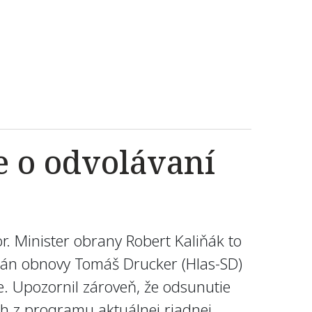
e o odvolávaní
r. Minister obrany Robert Kaliňák to
plán obnovy Tomáš Drucker (Hlas-SD)
e. Upozornil zároveň, že odsunutie
h z programu aktuálnej riadnej