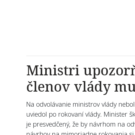
Ministri upozor
členov vlády mus
Na odvolávanie ministrov vlády nebol
uviedol po rokovaní vlády. Minister 
je presvedčený, že by návrhom na odv
návrhov na mimoriadne rokovania si 