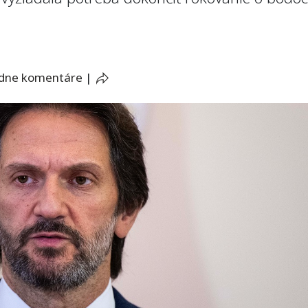
adne komentáre
|