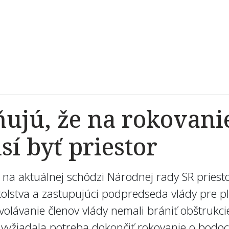
ňujú, že na rokovani
í byť priestor
 na aktuálnej schôdzi Národnej rady SR priesto
školstva a zastupujúci podpredseda vlády pre 
olávanie členov vlády nemali brániť obštrukci
vyžiadala potreba dokončiť rokovanie o bodoc