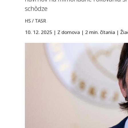
schôdze
HS / TASR
10. 12. 2025
|
Z domova
|
2 min. čítania
|
Ži