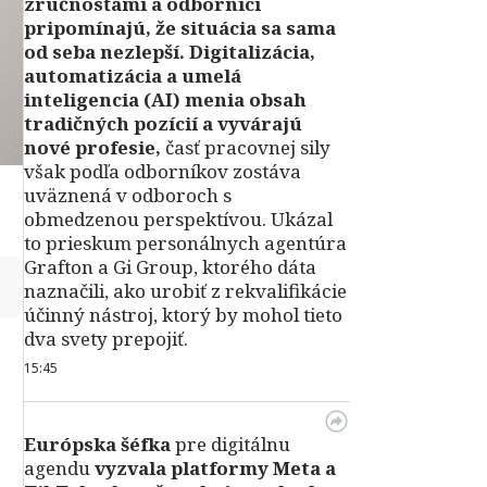
zručnosťami a odborníci
pripomínajú, že situácia sa sama
od seba nezlepší.
Digitalizácia,
automatizácia a umelá
inteligencia (AI) menia obsah
tradičných pozícií a vyvárajú
nové profesie,
časť pracovnej sily
však podľa odborníkov zostáva
uväznená v odboroch s
obmedzenou perspektívou. Ukázal
to prieskum personálnych agentúra
Grafton a Gi Group, ktorého dáta
↻
naznačili, ako urobiť z rekvalifikácie
účinný nástroj, ktorý by mohol tieto
dva svety prepojiť.
15:45
Európska šéfka
pre digitálnu
agendu
vyzvala platformy Meta a