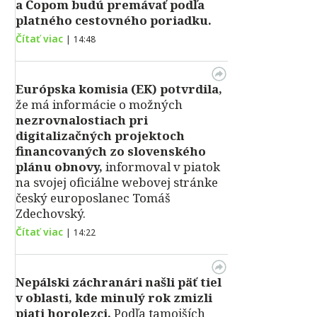
a Čopom budú premávať podľa
platného cestovného poriadku.
Čítať viac
|
14:48
Európska komisia (EK) potvrdila,
že má informácie o možných
nezrovnalostiach pri
digitalizačných projektoch
financovaných zo slovenského
plánu obnovy,
informoval v piatok
na svojej oficiálne webovej stránke
český europoslanec Tomáš
Zdechovský.
Čítať viac
|
14:22
Nepálski záchranári našli päť tiel
v oblasti, kde minulý rok zmizli
piati horolezci.
Podľa tamojších