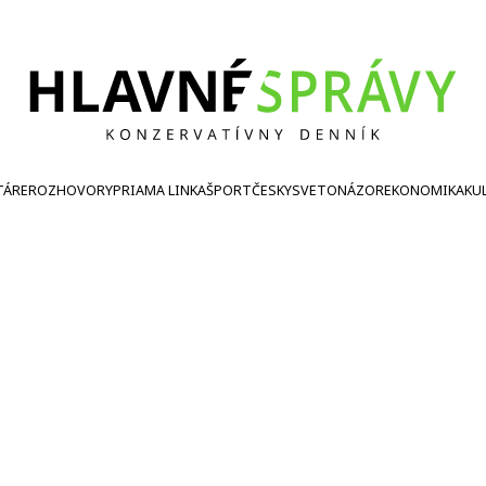
TÁRE
ROZHOVORY
PRIAMA LINKA
ŠPORT
ČESKY
SVETONÁZOR
EKONOMIKA
KU