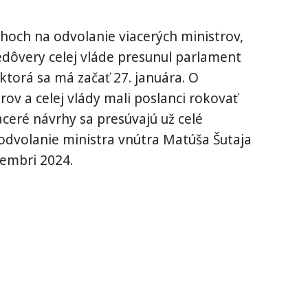
hoch na odvolanie viacerých ministrov,
edôvery celej vláde presunul parlament
 ktorá sa má začať 27. januára. O
rov a celej vlády mali poslanci rokovať
aceré návrhy sa presúvajú už celé
odvolanie ministra vnútra Matúša Šutaja
cembri 2024.