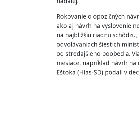
naďalej.
Rokovanie o opozičných návr
ako aj návrh na vyslovenie n
na najbližšiu riadnu schôdzu,
odvolávaniach šiestich minist
od stredajšieho poobedia. Vi
mesiace, napríklad návrh na 
Eštoka (Hlas-SD) podali v de