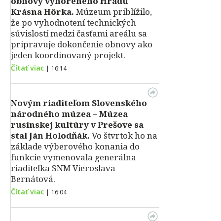
obnovy vyhoreného Hradu
Krásna Hôrka.
Múzeum priblížilo,
že po vyhodnotení technických
súvislostí medzi časťami areálu sa
pripravuje dokončenie obnovy ako
jeden koordinovaný projekt.
Čítať viac
|
16:14
Novým riaditeľom Slovenského
národného múzea – Múzea
rusínskej kultúry v Prešove sa
stal Ján Holodňák.
Vo štvrtok ho na
základe výberového konania do
funkcie vymenovala generálna
riaditeľka SNM Vieroslava
Bernátová.
Čítať viac
|
16:04