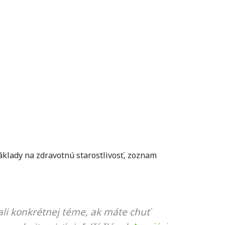
áklady na zdravotnú starostlivosť
,
zoznam
li konkrétnej téme, ak máte chuť