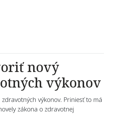
voriť nový
votných výkonov
m zdravotných výkonov. Priniesť to má
novely zákona o zdravotnej