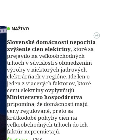
NAŽIVO
Slovenské domácnosti nepocítia
zvýšenie cien elektriny
, ktoré sa
prejavilo na veľkoobchodných
trhoch v súvislosti s obmedzením
výroby v niektorých jadrových
elektrárňach v regióne. Ide len o
jeden z viacerých faktorov, ktoré
cenu elektriny ovplyvňujú.
Ministerstvo hospodárstva
pripomína, že domácnosti majú
ceny regulované, preto sa
krátkodobé pohyby cien na
veľkoobchodných trhoch do ich
faktúr nepremietajú.
Čítať viac
|
17:10