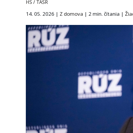
HS / TASR
14. 05. 2026
|
Z domova
|
2 min. čítania
|
Ži