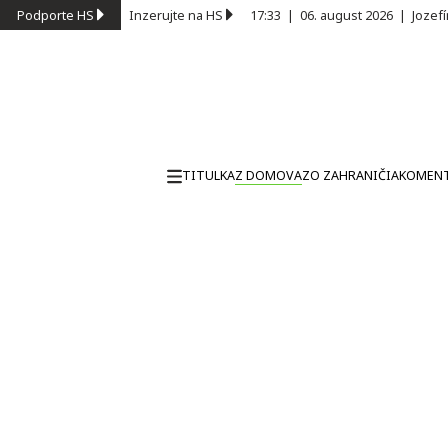
Podporte HS
Inzerujte na HS
17:33
|
06. august 2026
|
Jozef
TITULKA
Z DOMOVA
ZO ZAHRANIČIA
KOMEN