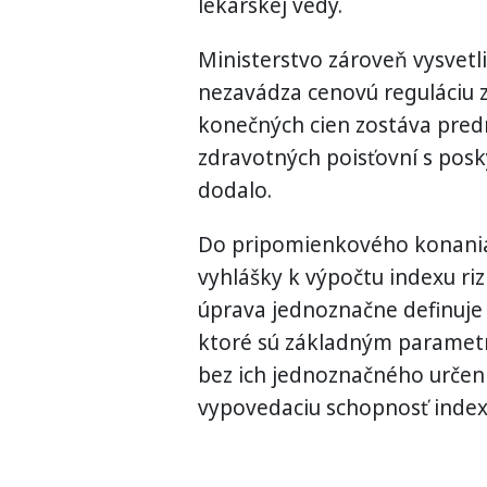
lekárskej vedy.
Ministerstvo zároveň vysvetli
nezavádza cenovú reguláciu 
konečných cien zostáva pre
zdravotných poisťovní s posky
dodalo.
Do pripomienkového konania 
vyhlášky k výpočtu indexu ri
úprava jednoznačne definuje 
ktoré sú základným parametr
bez ich jednoznačného určeni
vypovedaciu schopnosť indexu,