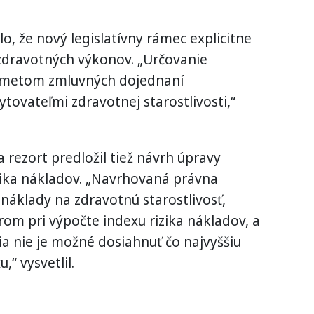
lo, že nový legislatívny rámec explicitne
zdravotných výkonov. „Určovanie
dmetom zmluvných dojednaní
tovateľmi zdravotnej starostlivosti,“
rezort predložil tiež návrh úpravy
zika nákladov. „Navrhovaná právna
náklady na zdravotnú starostlivosť,
om pri výpočte indexu rizika nákladov, a
a nie je možné dosiahnuť čo najvyššiu
“ vysvetlil.