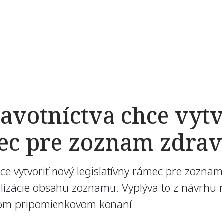
avotníctva chce vyt
mec pre zoznam zdra
hce vytvoriť nový legislatívny rámec pre zozna
izácie obsahu zoznamu. Vyplýva to z návrhu 
rtnom pripomienkovom konaní