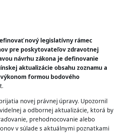
finovať nový legislatívny rámec
ov pre poskytovateľov zdravotnej
ravou návrhu zákona je definovanie
nskej aktualizácie obsahu zoznamu a
m výkonom formou bodového
t.
rijatia novej právnej úpravy. Upozornil
delnej a odbornej aktualizácie, ktorá by
raďovanie, prehodnocovanie alebo
onov v súlade s aktuálnymi poznatkami