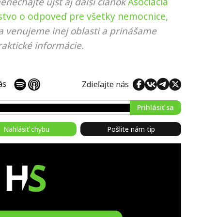
nenechajte ujsť aj ďalší článok
Asociácia
stvo o odpoveď pre všetky nemocnice,
sa venujeme inej oblasti a prinášame
aktické informácie.
 nás
Zdieľajte nás
Prihlásiť sa
Nahlásiť chybu
Pošlite nám tip