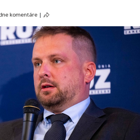
adne komentáre
|