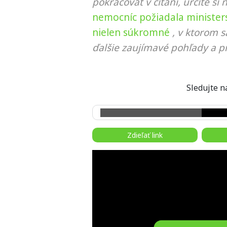
pokračovať v čítaní, určite si 
nemocníc požiadala minister
nielen súkromné
, v ktorom 
ďalšie zaujímavé pohľady a pr
Sledujte
Zdieľať link