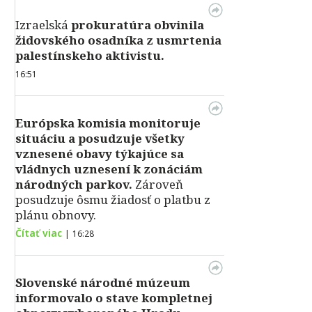
Izraelská
prokuratúra obvinila
židovského osadníka z usmrtenia
palestínskeho aktivistu.
16:51
Európska komisia monitoruje
situáciu a posudzuje všetky
vznesené obavy týkajúce sa
vládnych uznesení k zonáciám
národných parkov.
Zároveň
posudzuje ôsmu žiadosť o platbu z
plánu obnovy.
Čítať viac
|
16:28
Slovenské národné múzeum
informovalo o stave kompletnej