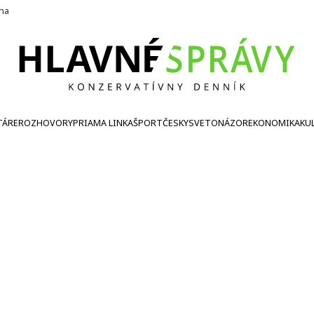
ína
TÁRE
ROZHOVORY
PRIAMA LINKA
ŠPORT
ČESKY
SVETONÁZOR
EKONOMIKA
KU