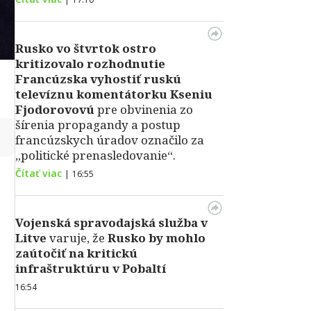
Rusko vo štvrtok ostro
kritizovalo rozhodnutie
Francúzska vyhostiť ruskú
televíznu komentátorku Kseniu
Fjodorovovú
pre obvinenia zo
šírenia propagandy a postup
↻
francúzskych úradov označilo za
„politické prenasledovanie“.
Čítať viac
|
16:55
Vojenská spravodajská služba v
Litve
varuje, že
Rusko by mohlo
zaútočiť na kritickú
infraštruktúru v Pobaltí
16:54