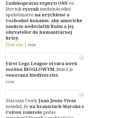
Ľudskoprávni experti OSN
vo
štvrtok
vyzvali
medzinárodné
spoločenstvo
na urýchlené a
rozhodné konanie, aby americké
sankcie nedotlačili Kubu a jej
obyvateľov do humanitárnej
krízy.
Čítať viac
|
16:00
First Lego League otvára novú
sezónu BIOGLOWTM
, ktorá je
venovaná biodiverzite.
15:58
Starosta Ceuty
Juan Jesús Vivas
uviedol, že
na hraniciach Maroka s
Ceitou zomrelo
počas
minulotýždňového prekročenia