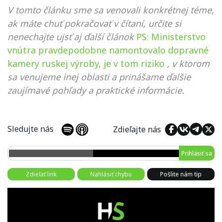
V tomto článku sme sa venovali konkrétnej téme,
ak máte chuť pokračovať v čítaní, určite si
nenechajte ujsť aj ďalší článok
PS: Ministerstvo
vnútra pravdepodobne namontovalo dopravné
kamery ruskej výroby, je v tom riziko
, v ktorom
sa venujeme inej oblasti a prinášame ďalšie
zaujímavé pohľady a praktické informácie.
Sledujte nás
Zdieľajte nás
Prihlásiť sa
Zdieľať link
Nahlásiť chybu
Pošlite nám tip