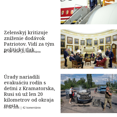
Zelenskyj kritizuje
zníženie dodávok
Patriotov. Vidí za tým
politický tlak
05. 08. 2026 |
22 komentárov
Úrady nariadili
evakuáciu rodín s
deťmi z Kramatorska,
Rusi sú už len 20
kilometrov od okraja
mesta
05. 08. 2026 |
42 komentárov