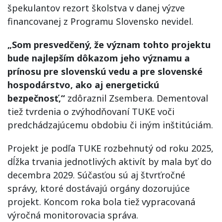
špekulantov rezort školstva v danej výzve
financovanej z Programu Slovensko nevidel.
„Som presvedčený, že význam tohto projektu
bude najlepším dôkazom jeho významu a
prínosu pre slovenskú vedu a pre slovenské
hospodárstvo, ako aj energetickú
bezpečnosť,“
zdôraznil Zsembera. Dementoval
tiež tvrdenia o zvýhodňovaní TUKE voči
predchádzajúcemu obdobiu či iným inštitúciám.
Projekt je podľa TUKE rozbehnutý od roku 2025,
dĺžka trvania jednotlivých aktivít by mala byť do
decembra 2029. Súčasťou sú aj štvrťročné
správy, ktoré dostávajú orgány dozorujúce
projekt. Koncom roka bola tiež vypracovaná
výročná monitorovacia správa.