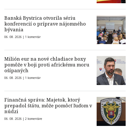
Banská Bystrica otvorila sériu
konferencií o príprave nájomného
bývania
06. 08. 2026 |
1 komentár
Milión eur na nové chladiace boxy
pomôže v boji proti africkému moru
ošípaných
06. 08. 2026 |
1 komentár
Finančná správa: Majetok, ktorý
prepadol štátu, môže pomôcť ľuďom v
núdzi
06. 08. 2026 |
2 komentáre