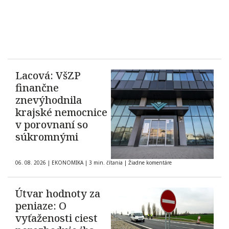
Lacová: VšZP
finančne
znevýhodnila
krajské nemocnice
v porovnaní so
súkromnými
06. 08. 2026
|
EKONOMIKA
|
3 min. čítania
|
Žiadne komentáre
Útvar hodnoty za
peniaze: O
vyťaženosti ciest