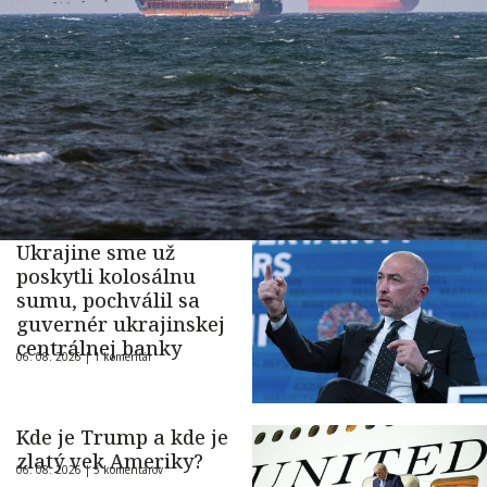
Ukrajine sme už
poskytli kolosálnu
sumu, pochválil sa
guvernér ukrajinskej
centrálnej banky
06. 08. 2026 |
1 komentár
Kde je Trump a kde je
zlatý vek Ameriky?
06. 08. 2026 |
5 komentárov