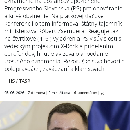
oznámenie na poslancov opozičného
Progresívneho Slovenska (PS) pre ohováranie
a krivé obvinenie. Na piatkovej tlačovej
konferencii o tom informoval štátny tajomník
ministerstva Róbert Zsembera. Reaguje tak
na štvrtkové (4. 6.) vyjadrenia PS v súvislosti s
vedeckým projektom X-Rock a pridelením
eurofondov, hnutie avizovalo aj podanie
trestného oznámenia. Rezort školstva hovorí o
polopravdách, zavádzaní a klamstvách
HS / TASR
05. 06. 2026
|
Z domova
|
3 min. čítania
|
6 komentárov
|