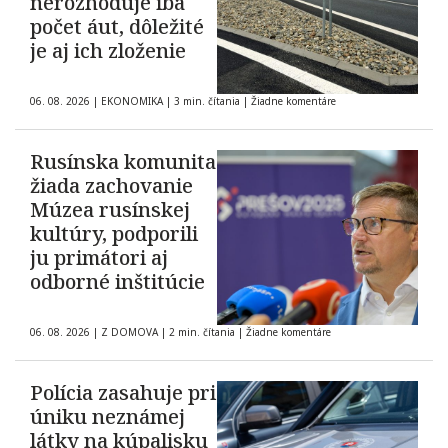
nerozhoduje iba
počet áut, dôležité
je aj ich zloženie
06. 08. 2026
|
EKONOMIKA
|
3 min. čítania
|
Žiadne komentáre
Rusínska komunita
žiada zachovanie
Múzea rusínskej
kultúry, podporili
ju primátori aj
odborné inštitúcie
06. 08. 2026
|
Z DOMOVA
|
2 min. čítania
|
Žiadne komentáre
Polícia zasahuje pri
úniku neznámej
látky na kúpalisku