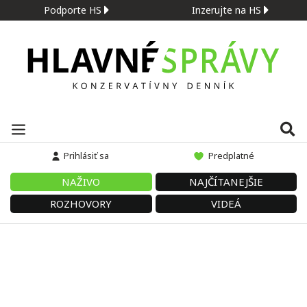
Podporte HS
Inzerujte na HS
Prihlásiť sa
Predplatné
NAŽIVO
NAJČÍTANEJŠIE
ROZHOVORY
VIDEÁ