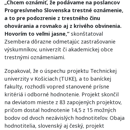
„Chcem oznámiť, že podávame na poslancov
Progresívneho Slovenska trestné oznámenie,
a to pre podozrenie z trestného činu
ohovárania a rovnako aj z krivého obvinenia.
Hovorím to veľmi jasne,“
skonštatoval
Zsembera dôrazne odmetajúc zastrašovanie
výskumníkov, univerzít či akademickej obce
trestnými oznámeniami.
Zopakoval, že o úspechu projektu Technickej
univerzity v Košiciach (TUKE), a to baníckej
fakulty, rozhodli vopred stanovené prísne
kritériá i odborné hodnotenie. Projekt skončil
na deviatom mieste z 83 zapojených projektov,
pričom dostal hodnotenie 14,5 z 15 možných
bodov od dvoch nezávislých hodnotiteľov. Obaja
hodnotitelia, slovenský aj český, projekt