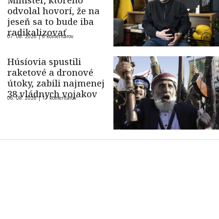
Minister, ktorého
odvolal hovorí, že na
jeseň sa to bude iba
radikalizovať
07. 08. 2026 |
6 komentárov
Húsíovia spustili
raketové a dronové
útoky, zabili najmenej
38 vládnych vojakov
06. 08. 2026 |
17 komentárov