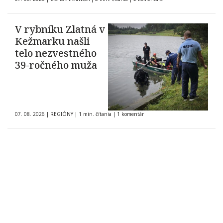
občanov
V rybníku Zlatná v
Kežmarku našli
telo nezvestného
39-ročného muža
07. 08. 2026
|
REGIÓNY
|
1 min. čítania
|
1 komentár