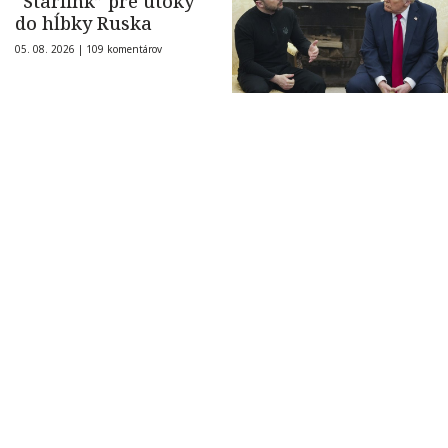
“Starlink” pre útoky
do hĺbky Ruska
05. 08. 2026 |
109 komentárov