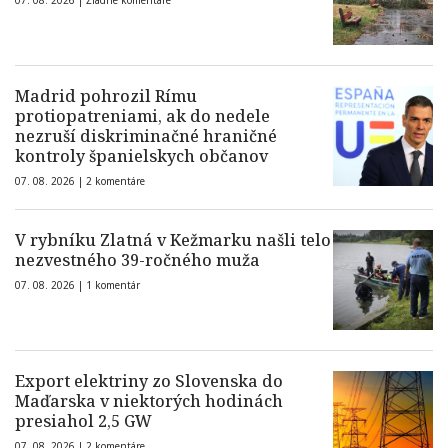
07. 08. 2026 |
Žiadne komentáre
Madrid pohrozil Rímu
protiopatreniami, ak do nedele
nezruší diskriminačné hraničné
kontroly španielskych občanov
07. 08. 2026 |
2 komentáre
V rybníku Zlatná v Kežmarku našli telo
nezvestného 39-ročného muža
07. 08. 2026 |
1 komentár
Export elektriny zo Slovenska do
Maďarska v niektorých hodinách
presiahol 2,5 GW
07. 08. 2026 |
2 komentáre