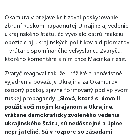
Okamura v prejave kritizoval poskytovanie
zbraní Ruskom napadnutej Ukrajine aj vedenie
ukrajinského štátu, čo vyvolalo ostrú reakciu
opozície aj ukrajinských politikov a diplomatov
– vrátane spomínaného veľvyslanca Zvaryča,
ktorého komentáre s ním chce Macinka riešiť.
Zvaryč reagoval tak, že urážlivé a nenávistné
vyjadrenia považuje Ukrajina za Okamurov
osobný postoj, zjavne formovaný pod vplyvom
ruskej propagandy.
„Slová, ktoré si dovolil
použiť voči mojim krajanom a Ukrajine,
vrátane demokraticky zvoleného vedenia
ukrajinského štátu, sú nedôstojné a úplne
neprijateľné. Sú v rozpore so zásadami