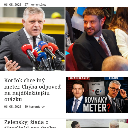
06. 08. 2026 |
271 komentárov
Korčok chce iný
meter. Chýba odpoveď
na najdôležitejšiu
otázku
06. 08. 2026 |
19 komentárov
Zelenskyj žiada o