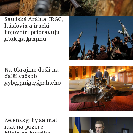
Saudská Arábia: IRGC,
húsíovia a irackí
bojovníci pripravujú
útok na krajinu
07. 08. 2026 |
1 komentár
Na Ukrajine došli na
ďalší spôsob
vyberania výpalného
07. 08. 2026 |
2 komentáre
Zelenskyj by sa mal
mať na pozore.