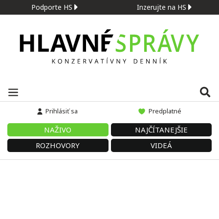
Podporte HS
Inzerujte na HS
Prihlásiť sa
Predplatné
NAŽIVO
NAJČÍTANEJŠIE
ROZHOVORY
VIDEÁ