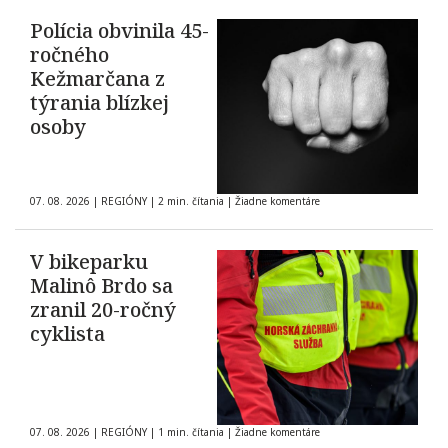
Polícia obvinila 45-
ročného
Kežmarčana z
týrania blízkej
osoby
07. 08. 2026
|
REGIÓNY
|
2 min. čítania
|
Žiadne komentáre
V bikeparku
Malinô Brdo sa
zranil 20-ročný
cyklista
07. 08. 2026
|
REGIÓNY
|
1 min. čítania
|
Žiadne komentáre