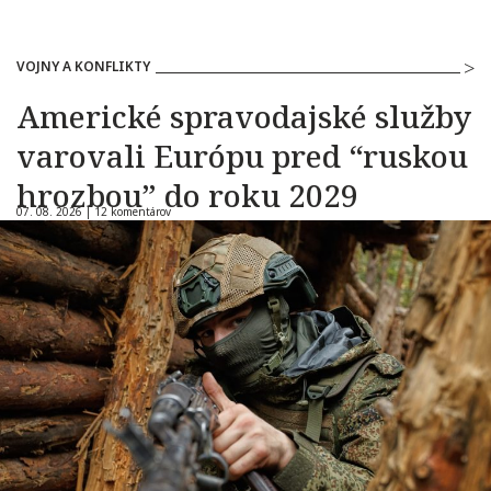
VOJNY A KONFLIKTY
Americké spravodajské služby
varovali Európu pred “ruskou
hrozbou” do roku 2029
07. 08. 2026 |
12 komentárov