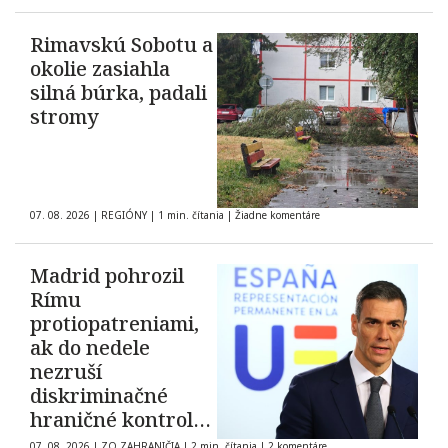
Rimavskú Sobotu a
okolie zasiahla
silná búrka, padali
stromy
07. 08. 2026
|
REGIÓNY
|
1 min. čítania
|
Žiadne komentáre
Madrid pohrozil
Rímu
protiopatreniami,
ak do nedele
nezruší
diskriminačné
hraničné kontroly
španielskych
07. 08. 2026
|
ZO ZAHRANIČIA
|
2 min. čítania
|
2 komentáre