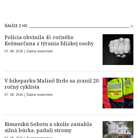
ĎALŠIE Z HS
Polícia obvinila 45-ročného
Kežmarčana z týrania blízkej osoby
07. 08. 2026 |
Žiadne komentáre
V bikeparku Malinô Brdo sa zranil 20-
ročný cyklista
07. 08. 2026 |
Žiadne komentáre
Rimavskú Sobotu a okolie zasiahla
silná búrka, padali stromy