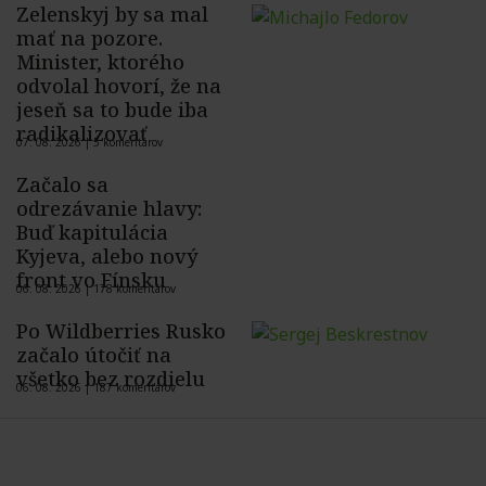
Zelenskyj by sa mal
mať na pozore.
Minister, ktorého
odvolal hovorí, že na
jeseň sa to bude iba
radikalizovať
07. 08. 2026 |
5 komentárov
Začalo sa
odrezávanie hlavy:
Buď kapitulácia
Kyjeva, alebo nový
front vo Fínsku
06. 08. 2026 |
178 komentárov
Po Wildberries Rusko
začalo útočiť na
všetko bez rozdielu
06. 08. 2026 |
187 komentárov