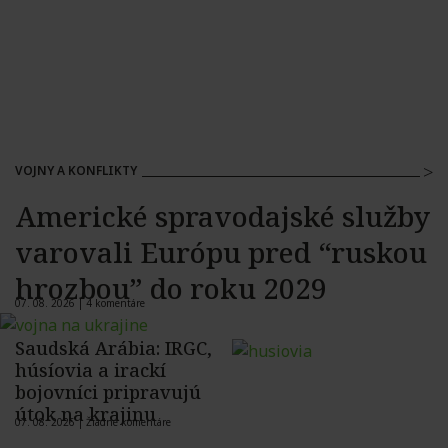
VOJNY A KONFLIKTY
Americké spravodajské služby
varovali Európu pred “ruskou
hrozbou” do roku 2029
07. 08. 2026 |
4 komentáre
Saudská Arábia: IRGC,
húsíovia a irackí
bojovníci pripravujú
útok na krajinu
07. 08. 2026 |
Žiadne komentáre