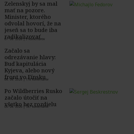
Zelenskyj by sa mal
mať na pozore.
Minister, ktorého
odvolal hovorí, že na
jeseň sa to bude iba
radikalizovať
07. 08. 2026 |
5 komentárov
Začalo sa
odrezávanie hlavy:
Buď kapitulácia
Kyjeva, alebo nový
front vo Fínsku
06. 08. 2026 |
178 komentárov
Po Wildberries Rusko
začalo útočiť na
všetko bez rozdielu
06. 08. 2026 |
187 komentárov