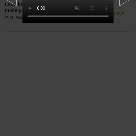
neziskovku? Finančná správa vám
môže prideliť DIČ aj bez žiadosti
07. 08. 2026 |
Žiadne komentáre