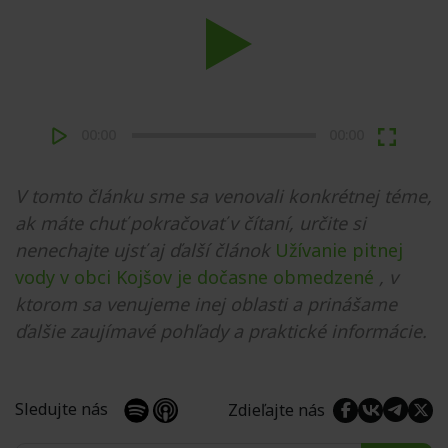
Play
00:00
00:00
V tomto článku sme sa venovali konkrétnej téme,
ak máte chuť pokračovať v čítaní, určite si
nenechajte ujsť aj ďalší článok
Užívanie pitnej
vody v obci Kojšov je dočasne obmedzené
, v
ktorom sa venujeme inej oblasti a prinášame
ďalšie zaujímavé pohľady a praktické informácie.
Sledujte nás
Zdieľajte nás