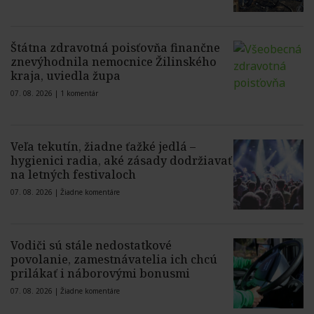
Štátna zdravotná poisťovňa finančne
znevýhodnila nemocnice Žilinského
kraja, uviedla župa
07. 08. 2026 |
1 komentár
Veľa tekutín, žiadne ťažké jedlá –
hygienici radia, aké zásady dodržiavať
na letných festivaloch
07. 08. 2026 |
Žiadne komentáre
Vodiči sú stále nedostatkové
povolanie, zamestnávatelia ich chcú
prilákať i náborovými bonusmi
07. 08. 2026 |
Žiadne komentáre