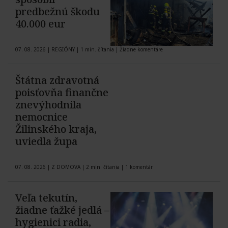
predbežnú škodu
40.000 eur
07. 08. 2026
|
REGIÓNY
|
1 min. čítania
|
Žiadne komentáre
Štátna zdravotná
poisťovňa finančne
znevýhodnila
nemocnice
Žilinského kraja,
uviedla župa
07. 08. 2026
|
Z DOMOVA
|
2 min. čítania
|
1 komentár
Veľa tekutín,
žiadne ťažké jedlá –
hygienici radia,