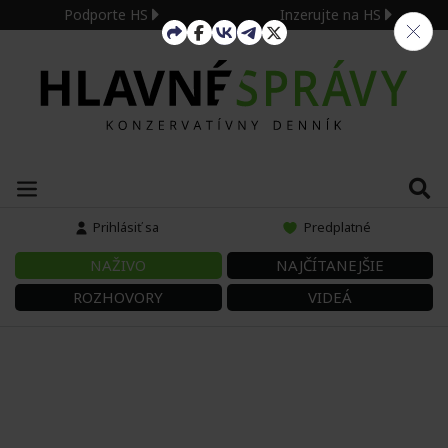
Podporte HS
Inzerujte na HS
Prihlásiť sa
Predplatné
NAŽIVO
NAJČÍTANEJŠIE
ROZHOVORY
VIDEÁ