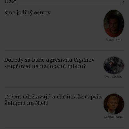
BLOGY
Marek Brna
Ivan Štubňa
Michal Durila