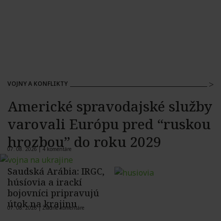
VOJNY A KONFLIKTY
Americké spravodajské služby
varovali Európu pred “ruskou
hrozbou” do roku 2029
07. 08. 2026 |
4 komentáre
Saudská Arábia: IRGC,
húsíovia a irackí
bojovníci pripravujú
útok na krajinu
07. 08. 2026 |
Žiadne komentáre