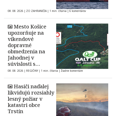
08. 08. 2026
|
ZO ZAHRANIČIA
|
1 min. čítania
|
6 komentárov
Mesto Košice
upozorňuje na
víkendové
dopravné
obmedzenia na
Jahodnej v
súvislosti s
automobilovými
08. 08. 2026
|
REGIÓNY
|
1 min. čítania
|
Žiadne komentáre
pretekmi
Hasiči naďalej
likvidujú rozsiahly
lesný požiar v
katastri obce
Trstín