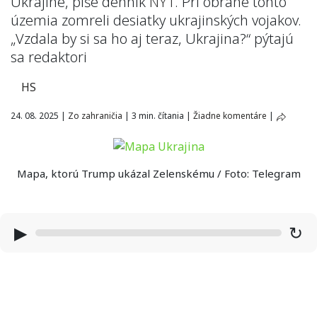
Ukrajine, píše denník
NYT
. Pri obrane tohto
územia zomreli desiatky ukrajinských vojakov.
„Vzdala by si sa ho aj teraz, Ukrajina?“ pýtajú
sa redaktori
HS
24. 08. 2025
|
Zo zahraničia
|
3 min. čítania
|
Žiadne komentáre
|
Mapa, ktorú Trump ukázal Zelenskému / Foto: Telegram
▶
↻