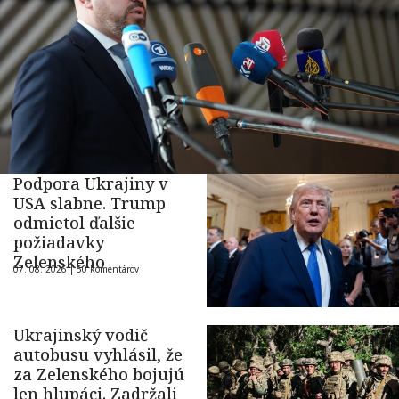
Podpora Ukrajiny v
USA slabne. Trump
odmietol ďalšie
požiadavky
Zelenského
07. 08. 2026 |
50 komentárov
Ukrajinský vodič
autobusu vyhlásil, že
za Zelenského bojujú
len hlupáci. Zadržali