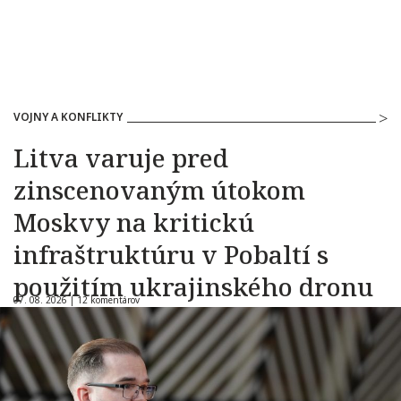
VOJNY A KONFLIKTY
Litva varuje pred
zinscenovaným útokom
Moskvy na kritickú
infraštruktúru v Pobaltí s
použitím ukrajinského dronu
07. 08. 2026 |
12 komentárov