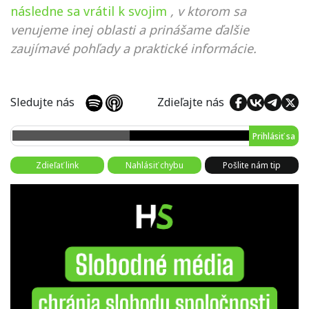
následne sa vrátil k svojim
, v ktorom sa
venujeme inej oblasti a prinášame ďalšie
zaujímavé pohľady a praktické informácie.
Sledujte nás
Zdieľajte nás
Prihlásiť sa
Zdieľať link
Nahlásiť chybu
Pošlite nám tip