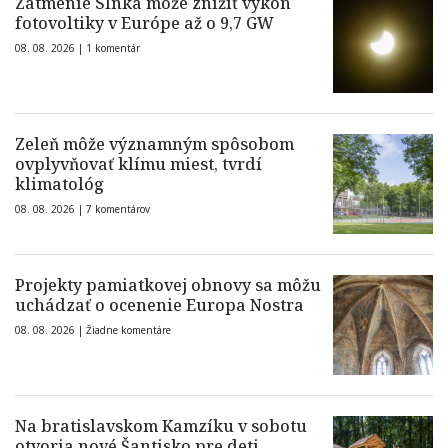
Zatmenie Slnka môže znížiť výkon
fotovoltiky v Európe až o 9,7 GW
08. 08. 2026 |
1 komentár
Zeleň môže významným spôsobom
ovplyvňovať klímu miest, tvrdí
klimatológ
08. 08. 2026 |
7 komentárov
Projekty pamiatkovej obnovy sa môžu
uchádzať o ocenenie Europa Nostra
08. 08. 2026 |
Žiadne komentáre
Na bratislavskom Kamzíku v sobotu
otvoria nové Šantisko pre deti