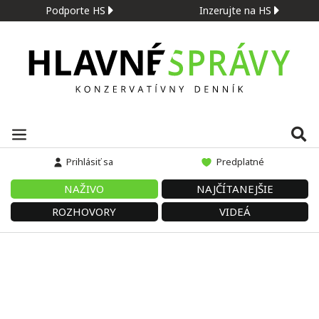
Podporte HS
Inzerujte na HS
Prihlásiť sa
Predplatné
NAŽIVO
NAJČÍTANEJŠIE
ROZHOVORY
VIDEÁ