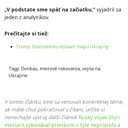
„V podstate sme späť na začiatku,“
vyjadril sa
jeden z analytikov.
Prečítajte si tiež:
Trump Zelenskému vystavil mapu Ukrajiny
Tagy:
Donbas
,
mierové rokovania
,
vojna na
Ukrajine
V tomto článku sme sa venovali konkrétnej téme,
ak máte chuť pokračovať v čítaní, určite si
nenechajte ujsť aj ďalší článok
Ruský vojak štyri
mesiace vykonával prieskum v tyle nepriateľa a