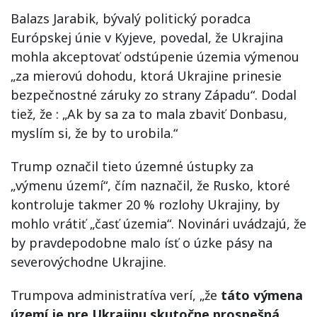
Balazs Jarabik, bývalý politický poradca
Európskej únie v Kyjeve, povedal, že Ukrajina
mohla akceptovať odstúpenie územia výmenou
„za mierovú dohodu, ktorá Ukrajine prinesie
bezpečnostné záruky zo strany Západu“. Dodal
tiež, že : „Ak by sa za to mala zbaviť Donbasu,
myslím si, že by to urobila.“
Trump označil tieto územné ústupky za
„výmenu území“, čím naznačil, že Rusko, ktoré
kontroluje takmer 20 % rozlohy Ukrajiny, by
mohlo vrátiť „časť územia“. Novinári uvádzajú, že
by pravdepodobne malo ísť o úzke pásy na
severovýchodne Ukrajine.
Trumpova administratíva verí, „že
táto výmena
území je pre Ukrajinu skutočne prospešná,