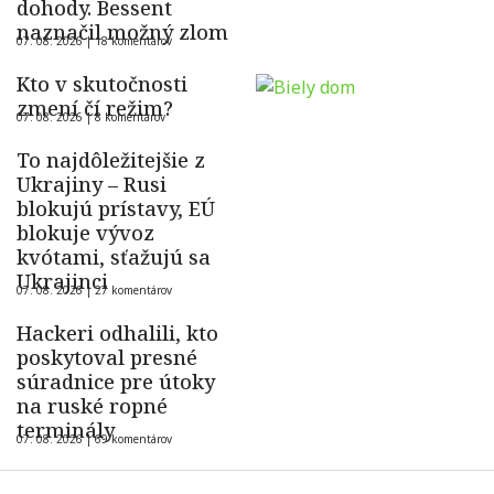
dohody. Bessent
naznačil možný zlom
07. 08. 2026 |
18 komentárov
Kto v skutočnosti
zmení čí režim?
07. 08. 2026 |
8 komentárov
To najdôležitejšie z
Ukrajiny – Rusi
blokujú prístavy, EÚ
blokuje vývoz
kvótami, sťažujú sa
Ukrajinci
07. 08. 2026 |
27 komentárov
Hackeri odhalili, kto
poskytoval presné
súradnice pre útoky
na ruské ropné
terminály
07. 08. 2026 |
69 komentárov