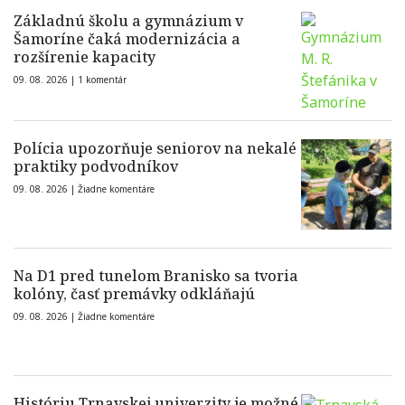
Základnú školu a gymnázium v
Šamoríne čaká modernizácia a
rozšírenie kapacity
09. 08. 2026 |
1 komentár
Polícia upozorňuje seniorov na nekalé
praktiky podvodníkov
09. 08. 2026 |
Žiadne komentáre
Na D1 pred tunelom Branisko sa tvoria
kolóny, časť premávky odkláňajú
09. 08. 2026 |
Žiadne komentáre
Históriu Trnavskej univerzity je možné