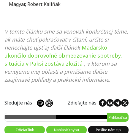
Magyar
,
Robert Kaliňák
V tomto článku sme sa venovali konkrétnej téme,
ak máte chuť pokračovať v čítaní, určite si
nenechajte ujsť aj ďalší článok
Maďarsko
ukončilo dobrovoľné obmedzovanie spotreby,
situácia v Paksi zostáva zložitá
, v ktorom sa
venujeme inej oblasti a prinášame ďalšie
zaujímavé pohľady a praktické informácie.
Sledujte nás
Zdieľajte nás
Prihlásiť sa
Zdieľať link
Nahlásiť chybu
Pošlite nám tip