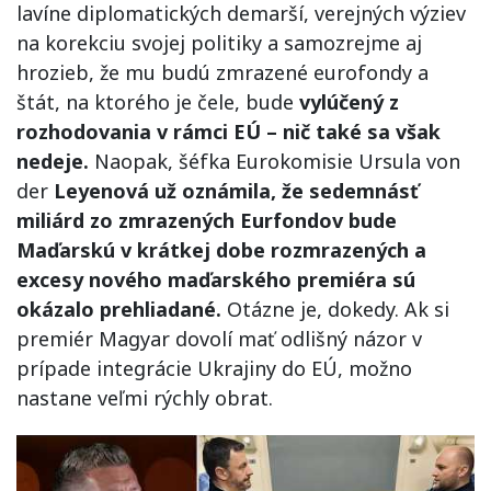
lavíne diplomatických demarší, verejných výziev
na korekciu svojej politiky a samozrejme aj
hrozieb, že mu budú zmrazené eurofondy a
štát, na ktorého je čele, bude
vylúčený z
rozhodovania v rámci EÚ – nič také sa však
nedeje.
Naopak, šéfka Eurokomisie Ursula von
der
Leyenová už oznámila, že sedemnásť
miliárd zo zmrazených Eurfondov bude
Maďarskú v krátkej dobe rozmrazených a
excesy nového maďarského premiéra sú
okázalo prehliadané.
Otázne je, dokedy. Ak si
premiér Magyar dovolí mať odlišný názor v
prípade integrácie Ukrajiny do EÚ, možno
nastane veľmi rýchly obrat.