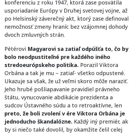
konferenciu z roku 1947, ktorá zase posvätila
usporiadanie Európy v Druhej svetovej vojne, až
po Helsinský záverečný akt, ktorý zase definoval
nemožnosť zmeny hraníc bez vzájomnej dohody
dvoch zmluvných strán.
Pétérovi
Magyarovi sa zatiaľ odpúšťa to, čo by
bolo neodpustiteľné pre každého iného
stredoeurópskeho politika.
Porazil Viktora
Orbána a tak je mu – zatiaľ- všetko odpustené.
Ukazuje sa však, že už veľmi skoro môže naraziť.
Jeho hrubé pošliapavanie pravidiel právneho
štátu, vynucovanie abdikácie prezidenta a
sudcov Ústavného súdu a to retroaktívne, len
preto, že boli zvolení v ére Viktora Orbána je
jednoducho škandalózne.
Každý iný premiér, ak
by si niečo také dovolil, by okamžite čelil celej