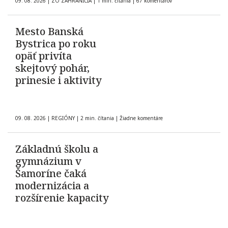
09. 08. 2026
|
ZO ZAHRANIČIA
|
1 min. čítania
|
67 komentárov
Mesto Banská
Bystrica po roku
opäť privíta
skejtový pohár,
prinesie i aktivity
09. 08. 2026
|
REGIÓNY
|
2 min. čítania
|
Žiadne komentáre
Základnú školu a
gymnázium v
Šamoríne čaká
modernizácia a
rozšírenie kapacity