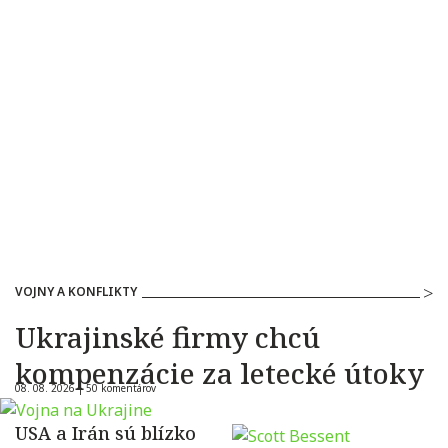
VOJNY A KONFLIKTY
Ukrajinské firmy chcú
kompenzácie za letecké útoky
08. 08. 2026 |
50 komentárov
USA a Irán sú blízko