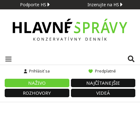
Podporte HS
Inzerujte na HS
Prihlásiť sa
Predplatné
NAŽIVO
NAJČÍTANEJŠIE
ROZHOVORY
VIDEÁ