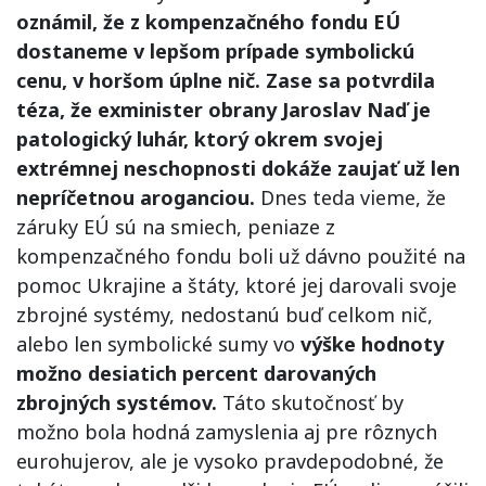
oznámil, že z kompenzačného fondu EÚ
dostaneme v lepšom prípade symbolickú
cenu, v horšom úplne nič. Zase sa potvrdila
téza, že exminister obrany Jaroslav Naď je
patologický luhár, ktorý okrem svojej
extrémnej neschopnosti dokáže zaujať už len
nepríčetnou aroganciou.
Dnes teda vieme, že
záruky EÚ sú na smiech, peniaze z
kompenzačného fondu boli už dávno použité na
pomoc Ukrajine a štáty, ktoré jej darovali svoje
zbrojné systémy, nedostanú buď celkom nič,
alebo len symbolické sumy vo
výške hodnoty
možno desiatich percent darovaných
zbrojných systémov.
Táto skutočnosť by
možno bola hodná zamyslenia aj pre rôznych
eurohujerov, ale je vysoko pravdepodobné, že