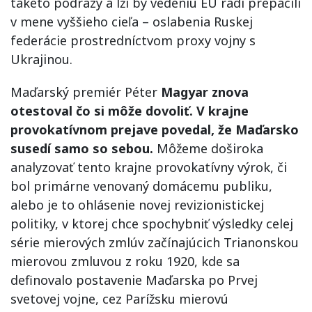
takéto podrazy a lži by vedeniu EÚ radi prepáčili
v mene vyššieho cieľa – oslabenia Ruskej
federácie prostredníctvom proxy vojny s
Ukrajinou.
Maďarský premiér Péter
Magyar znova
otestoval čo si môže dovoliť. V krajne
provokatívnom prejave povedal, že Maďarsko
susedí samo so sebou.
Môžeme doširoka
analyzovať tento krajne provokatívny výrok, či
bol primárne venovaný domácemu publiku,
alebo je to ohlásenie novej revizionistickej
politiky, v ktorej chce spochybniť výsledky celej
série mierových zmlúv začínajúcich Trianonskou
mierovou zmluvou z roku 1920, kde sa
definovalo postavenie Maďarska po Prvej
svetovej vojne, cez Parížsku mierovú