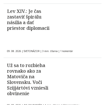
Lev XIV.: Je čas
zastaviť špirálu
násilia a dať
priestor diplomacii
09. 08. 2026
|
SVETONÁZOR
|
3 min. čítania
|
1 komentár
Už sa to rozbieha
rovnako ako za
Matoviča na
Slovensku. Voči
Szijjártóvi vzniesli
obvinenie