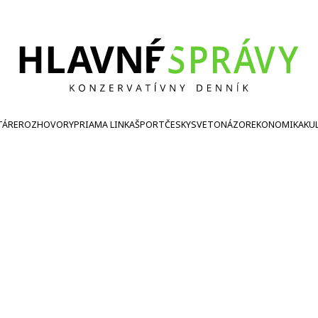
TÁRE
ROZHOVORY
PRIAMA LINKA
ŠPORT
ČESKY
SVETONÁZOR
EKONOMIKA
KU