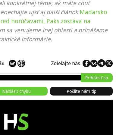
li konkrétnej téme, ak máte chuť
nenechajte ujsť aj ďalší článok
Maďarsko
 pred horúčavami, Paks zostáva na
om sa venujeme inej oblasti a prinášame
aktické informácie.
 nás
Zdieľajte nás
Prihlásiť sa
Nahlásiť chybu
Pošlite nám tip