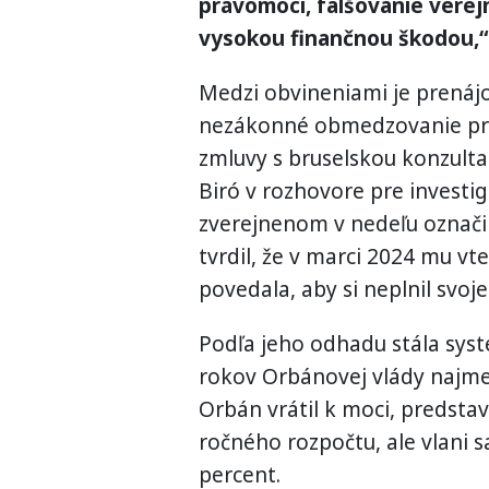
právomoci, falšovanie verejn
vysokou finančnou škodou,“
Medzi obvineniami je prenáj
nezákonné obmedzovanie prá
zmluvy s bruselskou konzult
Biró v rozhovore pre investi
zverejnenom v nedeľu označil
tvrdil, že v marci 2024 mu vt
povedala, aby si neplnil svoje
Podľa jeho odhadu stála sys
rokov Orbánovej vlády najmen
Orbán vrátil k moci, predstav
ročného rozpočtu, ale vlani s
percent.