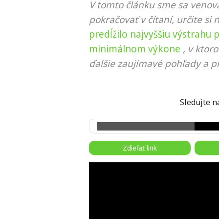
V tomto článku sme sa venova
pokračovať v čítaní, určite si 
predĺžilo najvyššiu výstrahu
minimálnom výkone
, v ktor
ďalšie zaujímavé pohľady a pr
Sledujte
Zdieľať link