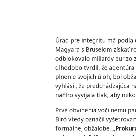
Úrad pre integritu má podľa
Magyara s Bruselom získať r
odblokovalo miliardy eur zo 
dlhodobo tvrdil, že agentúr
plnenie svojich úloh, bol ob
vyhlásil, že predchádzajúca n
naňho vyvíjala tlak, aby neko
Prvé obvinenia voči nemu padl
Biró vtedy označil vyšetrovan
formálnej obžalobe.
„Prokur