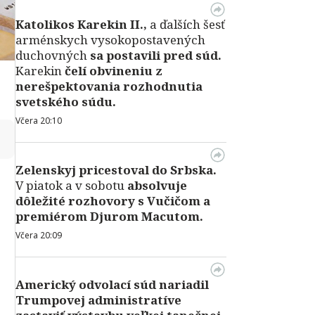
Katolikos Karekin II.,
a ďalších šesť
arménskych vysokopostavených
duchovných
sa postavili pred súd.
Karekin
čelí obvineniu z
nerešpektovania rozhodnutia
svetského súdu.
Včera 20:10
↻
Zelenskyj pricestoval do Srbska.
V piatok a v sobotu
absolvuje
dôležité rozhovory s Vučičom a
premiérom Djurom Macutom.
Včera 20:09
Americký odvolací súd nariadil
Trumpovej administratíve