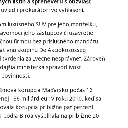
ých listín a spreneveru s obzvlášť
uviedli prokurátori vo vyhlásení.
om luxusného SUV pre jeho manželku,
vomocí jeho zástupcov či uzavretie
ačnou firmou bez príslušného mandátu.
gatívnu skupinu De Akcióközösség
 tvrdenia za „vecne nesprávne“. Zároveň
edajšia ministerka spravodlivosti
 povinnosti.
témová korupcia Maďarsko počas 16
ej 186 miliárd eur. V roku 2010, keď sa
ovala korupcia približne päť percent
a podľa Biróa vyšplhala na približne 20