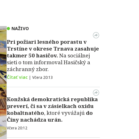
NAŽIVO
Pri požiari lesného porastu v
Trstíne v okrese Trnava zasahuje
takmer 50 hasičov.
Na sociálnej
sieti o tom informoval Hasičský a
záchranný zbor.
Čítať viac
|
Včera 20:13
Konžská demokratická republika
preverí, či sa v zásielkach oxidu
kobaltnatého
, ktoré vyvážajú
do
Číny nachádza urán.
Včera 20:12