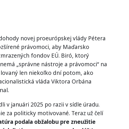
 dohody novej proeurópskej vlády Pétera
ozšírené právomoci, aby Maďarsko
zmrazených fondov EÚ. Biró, ktorý
a nemá „správne nástroje a právomoci“ na
žalovaný len niekoľko dní potom, ako
acionalistická vláda Viktora Orbána
nal.
i v januári 2025 po razii v sídle úradu.
ie za politicky motivované. Teraz už čelí
atúra podala obžalobu pre zneužitie