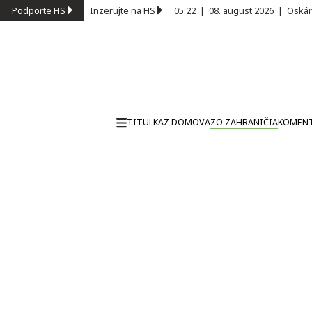
Podporte HS
Inzerujte na HS
05:22
|
08. august 2026
|
Oskár
TITULKA
Z DOMOVA
ZO ZAHRANIČIA
KOMEN