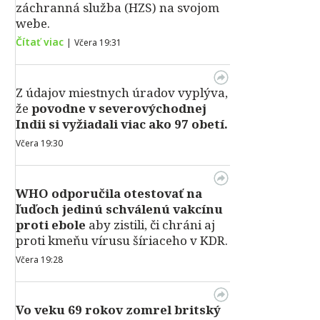
záchranná služba (HZS) na svojom
webe.
Čítať viac
|
Včera 19:31
Z údajov miestnych úradov vyplýva,
že
povodne v severovýchodnej
Indii si vyžiadali viac ako 97 obetí.
Včera 19:30
WHO odporučila otestovať na
ľuďoch jedinú schválenú vakcínu
proti ebole
aby zistili, či chráni aj
proti kmeňu vírusu šíriaceho v KDR.
Včera 19:28
Vo veku 69 rokov zomrel britský