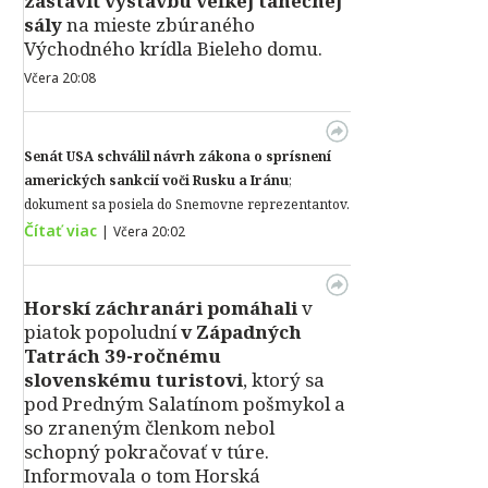
zastaviť výstavbu veľkej tanečnej
sály
na mieste zbúraného
Východného krídla Bieleho domu.
Včera 20:08
Senát USA schválil návrh zákona o sprísnení
amerických sankcií voči Rusku a Iránu
;
dokument sa posiela do Snemovne reprezentantov.
Čítať viac
|
Včera 20:02
Horskí záchranári pomáhali
v
piatok popoludní
v Západných
Tatrách 39-ročnému
slovenskému turistovi
, ktorý sa
pod Predným Salatínom pošmykol a
so zraneným členkom nebol
schopný pokračovať v túre.
Informovala o tom Horská