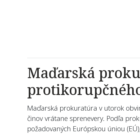
Maďarská prokur
protikorupčného
Maďarská prokuratúra v utorok obvin
činov vrátane sprenevery. Podľa prok
požadovaných Európskou úniou (EÚ), 