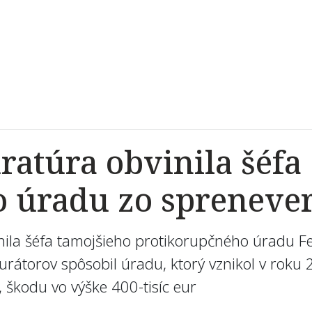
atúra obvinila šéfa
 úradu zo sprenever
ila šéfa tamojšieho protikorupčného úradu Fer
urátorov spôsobil úradu, ktorý vznikol v roku
škodu vo výške 400-tisíc eur