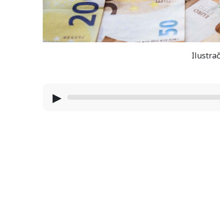
Ilustrač
▶