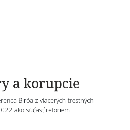
y a korupcie
enca Biróa z viacerých trestných
 2022 ako súčasť reforiem