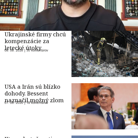
Ukrajinské firmy chcú
kompenzácie za
letecké útoky
08. 08. 2026 |
50 komentárov
USA a Irán sú blízko
dohody. Bessent
naznačil možný zlom
07. 08. 2026 |
18 komentárov