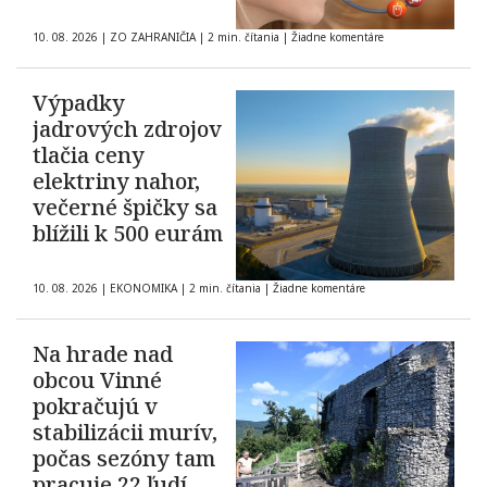
10. 08. 2026
|
ZO ZAHRANIČIA
|
2 min. čítania
|
Žiadne komentáre
Výpadky
jadrových zdrojov
tlačia ceny
elektriny nahor,
večerné špičky sa
blížili k 500 eurám
10. 08. 2026
|
EKONOMIKA
|
2 min. čítania
|
Žiadne komentáre
Na hrade nad
obcou Vinné
pokračujú v
stabilizácii murív,
počas sezóny tam
pracuje 22 ľudí