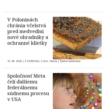
V Poloninách
chránia včelstvá
pred medveďmi
nové ohradníky a
ochranné klietky
10. 08. 2026
|
Z DOMOVA
|
2 min. čítania
|
Žiadne komentáre
Spoločnosť Meta
čelí ďalšiemu
federálnemu
súdnemu procesu
v USA