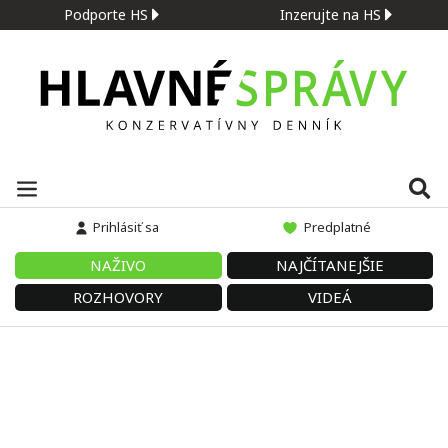
Podporte HS
Inzerujte na HS
Prihlásiť sa
Predplatné
NAŽIVO
NAJČÍTANEJŠIE
ROZHOVORY
VIDEÁ