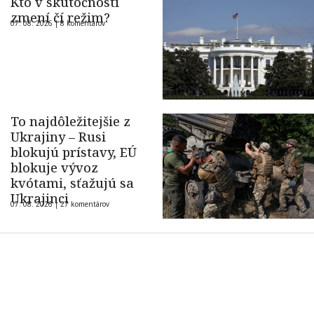
Kto v skutočnosti
zmení čí režim?
07. 08. 2026 |
8 komentárov
To najdôležitejšie z
Ukrajiny – Rusi
blokujú prístavy, EÚ
blokuje vývoz
kvótami, sťažujú sa
Ukrajinci
07. 08. 2026 |
27 komentárov