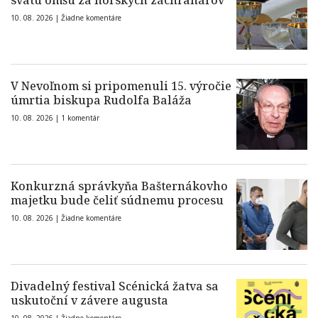
svätú omšu za horských záchranárov
10. 08. 2026 |
Žiadne komentáre
V Nevoľnom si pripomenuli 15. výročie
úmrtia biskupa Rudolfa Baláža
10. 08. 2026 |
1 komentár
Konkurzná správkyňa Bašternákovho
majetku bude čeliť súdnemu procesu
10. 08. 2026 |
Žiadne komentáre
Divadelný festival Scénická žatva sa
uskutoční v závere augusta