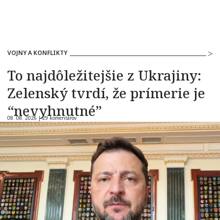
VOJNY A KONFLIKTY
To najdôležitejšie z Ukrajiny:
Zelenský tvrdí, že prímerie je
“nevyhnutné”
08. 08. 2026 |
29 komentárov