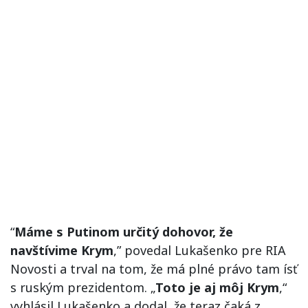
“
Máme s Putinom určitý dohovor, že
navštívime Krym
,” povedal Lukašenko pre RIA
Novosti a trval na tom, že má plné právo tam ísť
s ruským prezidentom. „
Toto je aj môj Krym
,“
vyhlásil Lukašenko a dodal, že teraz čaká z