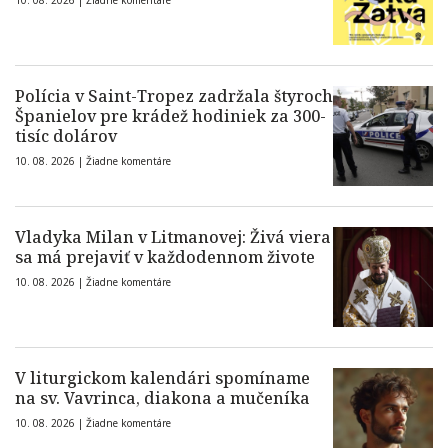
10. 08. 2026 |
Žiadne komentáre
Polícia v Saint-Tropez zadržala štyroch
Španielov pre krádež hodiniek za 300-
tisíc dolárov
10. 08. 2026 |
Žiadne komentáre
Vladyka Milan v Litmanovej: Živá viera
sa má prejaviť v každodennom živote
10. 08. 2026 |
Žiadne komentáre
V liturgickom kalendári spomíname
na sv. Vavrinca, diakona a mučeníka
10. 08. 2026 |
Žiadne komentáre