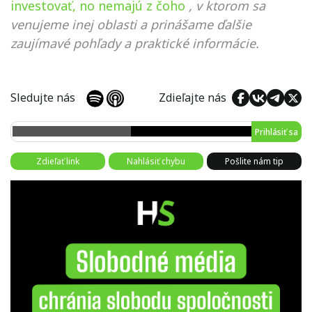
investovať, no nemajú z čoho
, v ktorom sa
venujeme inej oblasti a prinášame ďalšie
zaujímavé pohľady a praktické informácie.
Sledujte nás
Zdieľajte nás
Prihlásiť sa
Zdieľať link
Nahlásiť chybu
Pošlite nám tip