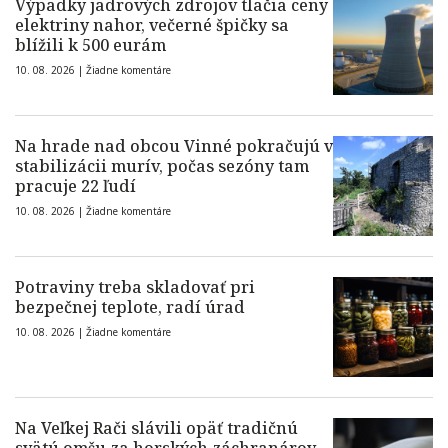
Výpadky jadrových zdrojov tlačia ceny
elektriny nahor, večerné špičky sa
blížili k 500 eurám
10. 08. 2026 |
Žiadne komentáre
Na hrade nad obcou Vinné pokračujú v
stabilizácii murív, počas sezóny tam
pracuje 22 ľudí
10. 08. 2026 |
Žiadne komentáre
Potraviny treba skladovať pri
bezpečnej teplote, radí úrad
10. 08. 2026 |
Žiadne komentáre
Na Veľkej Rači slávili opäť tradičnú