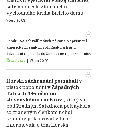
zastaviť výstavbu veľkej tanečnej
sály
na mieste zbúraného
Východného krídla Bieleho domu.
Včera 20:08
Senát USA schválil návrh zákona o sprísnení
amerických sankcií voči Rusku a Iránu
;
dokument sa posiela do Snemovne reprezentantov.
Čítať viac
|
Včera 20:02
Horskí záchranári pomáhali
v
piatok popoludní
v Západných
Tatrách 39-ročnému
slovenskému turistovi
, ktorý sa
pod Predným Salatínom pošmykol a
so zraneným členkom nebol
schopný pokračovať v túre.
Informovala o tom Horská