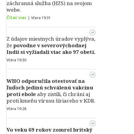
záchranná služba (HZS) na svojom
webe.
Čítať viac
|
Včera 19:31
Z údajov miestnych úradov vyplýva,
že
povodne v severovýchodnej
Indii si vyžiadali viac ako 97 obetí.
Včera 19:30
WHO odporučila otestovať na
ľuďoch jedinú schválenú vakcínu
proti ebole
aby zistili, či chráni aj
proti kmeňu vírusu šíriaceho v KDR.
Včera 19:28
Vo veku 69 rokov zomrel britský