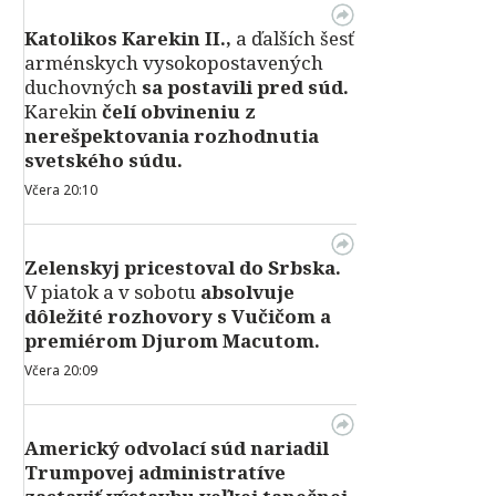
Katolikos Karekin II.,
a ďalších šesť
arménskych vysokopostavených
duchovných
sa postavili pred súd.
Karekin
čelí obvineniu z
nerešpektovania rozhodnutia
svetského súdu.
Včera 20:10
Zelenskyj pricestoval do Srbska.
V piatok a v sobotu
absolvuje
dôležité rozhovory s Vučičom a
premiérom Djurom Macutom.
Včera 20:09
Americký odvolací súd nariadil
Trumpovej administratíve