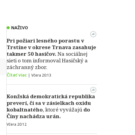
NAŽIVO
Pri požiari lesného porastu v
Trstíne v okrese Trnava zasahuje
takmer 50 hasičov.
Na sociálnej
sieti o tom informoval Hasičský a
↻
záchranný zbor.
Čítať viac
|
Včera 20:13
Konžská demokratická republika
preverí, či sa v zásielkach oxidu
kobaltnatého
, ktoré vyvážajú
do
Číny nachádza urán.
Včera 20:12