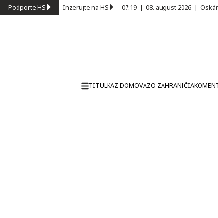
Podporte HS
Inzerujte na HS
07:19
|
08. august 2026
|
Oskár
TITULKA
Z DOMOVA
ZO ZAHRANIČIA
KOMEN