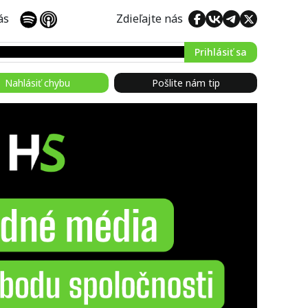
 nás
Zdieľajte nás
Prihlásiť sa
Nahlásiť chybu
Pošlite nám tip