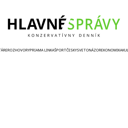
TÁRE
ROZHOVORY
PRIAMA LINKA
ŠPORT
ČESKY
SVETONÁZOR
EKONOMIKA
KU