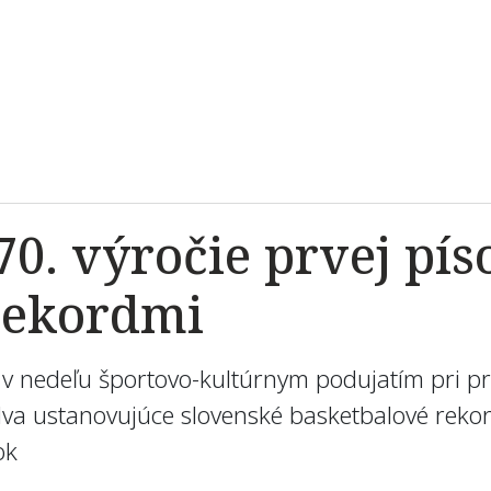
 870. výročie prvej p
rekordmi
 v nedeľu športovo-kultúrnym podujatím pri prí
dva ustanovujúce slovenské basketbalové reko
ok