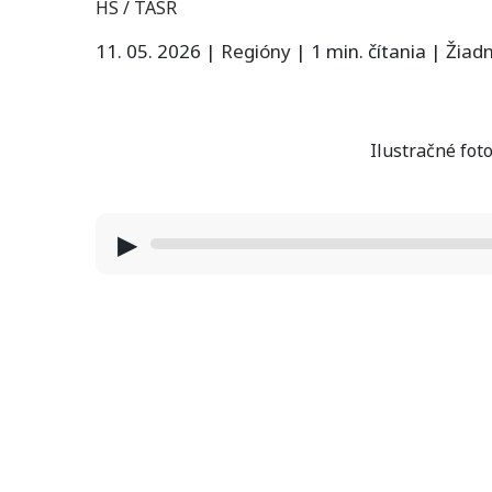
HS / TASR
11. 05. 2026
|
Regióny
|
1 min. čítania
|
Žiad
Ilustračné fot
▶