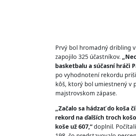
Prvý bol hromadný dribling v
zapojilo 325 účastníkov.
„Nec
basketbalu a súčasní hráči P
po vyhodnotení rekordu priši
kôš, ktorý bol umiestnený v
majstrovskom zápase.
„Začalo sa hádzať do koša č
rekord na ďalších troch koš
koše už 607,“
doplnil. Počíta
198, čo predstavovalo percen