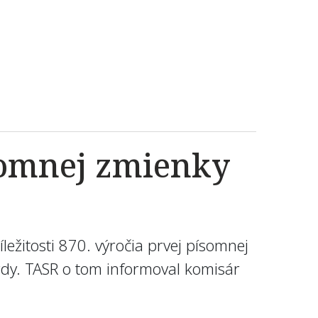
ísomnej zmienky
ležitosti 870. výročia prvej písomnej
rdy. TASR o tom informoval komisár