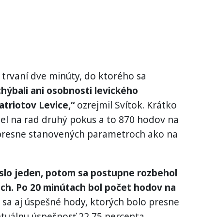
 trvaní dve minúty, do ktorého sa
hýbali ani osobnosti levického
atriotov Levice,“
ozrejmil Svítok. Krátko
el na rad druhý pokus a to 870 hodov na
 presne stanovených parametroch ako na
íslo jeden, potom sa postupne rozbehol
och. Po 20 minútach bol počet hodov na
li sa aj úspešné hody, ktorých bolo presne
tuálnu úspešnosť 22,75 percenta.