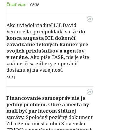
Čítať viac
|
08:38
Ako uviedol riaditeľ ICE David
Venturella, predpokladá sa, že
do
konca augusta ICE dokončí
zavádzanie telových kamier pre
svojich príslušníkov a agentov
v teréne
. Ako píše TASR, nie je ešte
známe, či sa zábery z operácií
dostanú aj na verejnosť.
08:21
Financovanie samospráv nie je
jediný problém. Obce a mestá by
mali byť partnerom štátnej
správy.
Spoločný pozičný dokument
Združenia miest a obcí Slovenska
(ZMOS) a združenia samosprávnych