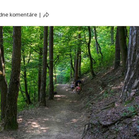
adne komentáre
|