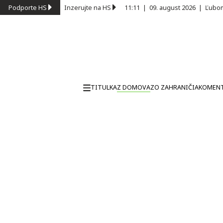
Podporte HS
Inzerujte na HS
11:11
|
09. august 2026
|
Ľubom
TITULKA
Z DOMOVA
ZO ZAHRANIČIA
KOMEN