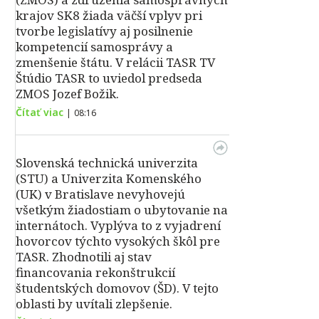
krajov SK8 žiada väčší vplyv pri
tvorbe legislatívy aj posilnenie
kompetencií samosprávy a
zmenšenie štátu. V relácii TASR TV
Štúdio TASR to uviedol predseda
ZMOS Jozef Božik.
Čítať viac
|
08:16
Slovenská technická univerzita
(STU) a Univerzita Komenského
(UK) v Bratislave nevyhovejú
všetkým žiadostiam o ubytovanie na
internátoch. Vyplýva to z vyjadrení
hovorcov týchto vysokých škôl pre
TASR. Zhodnotili aj stav
financovania rekonštrukcií
študentských domovov (ŠD). V tejto
oblasti by uvítali zlepšenie.