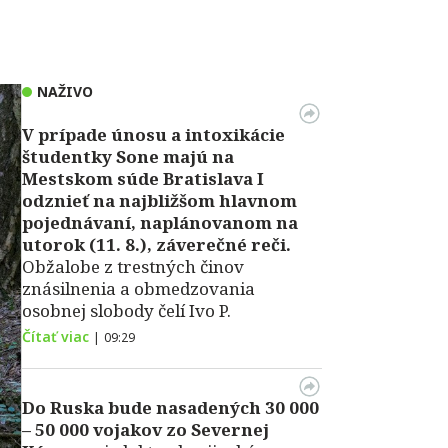
NAŽIVO
V prípade únosu a intoxikácie
študentky Sone majú na
Mestskom súde Bratislava I
odznieť na najbližšom hlavnom
pojednávaní, naplánovanom na
utorok (11. 8.), záverečné reči.
Obžalobe z trestných činov
znásilnenia a obmedzovania
osobnej slobody čelí Ivo P.
Čítať viac
|
09:29
Do Ruska bude nasadených 30 000
– 50 000 vojakov zo Severnej