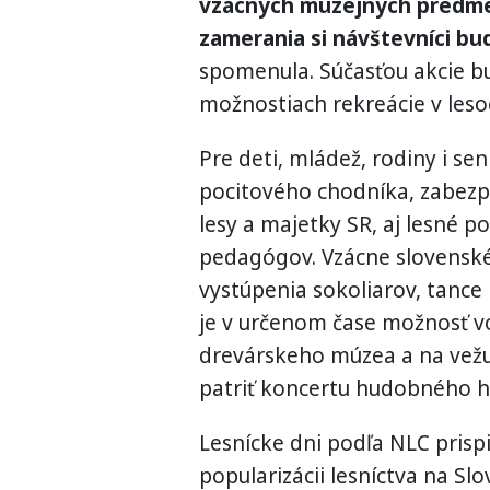
vzácnych múzejných predme
zamerania si návštevníci bu
spomenula. Súčasťou akcie bu
možnostiach rekreácie v leso
Pre deti, mládež, rodiny i s
pocitového chodníka, zabez
lesy a majetky SR, aj lesné 
pedagógov. Vzácne slovenské
vystúpenia sokoliarov, tance
je v určenom čase možnosť v
drevárskeho múzea a na vežu
patriť koncertu hudobného h
Lesnícke dni podľa NLC prispi
popularizácii lesníctva na Sl