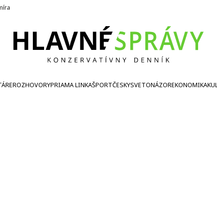
íra
TÁRE
ROZHOVORY
PRIAMA LINKA
ŠPORT
ČESKY
SVETONÁZOR
EKONOMIKA
KU