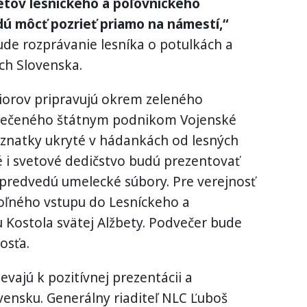
tov lesníckeho a poľovníckeho
dú môcť pozrieť priamo na námestí,“
de rozprávanie lesníka o potulkách a
ch Slovenska.
eniorov pripravujú okrem zeleného
pečeného štátnym podnikom Vojenské
poznatky ukryté v hádankách od lesných
 i svetové dedičstvo budú prezentovať
 predvedú umelecké súbory. Pre verejnosť
oľného vstupu do Lesníckeho a
 Kostola svätej Alžbety. Podvečer bude
osťa.
evajú k pozitívnej prezentácii a
ovensku. Generálny riaditeľ NLC Ľuboš