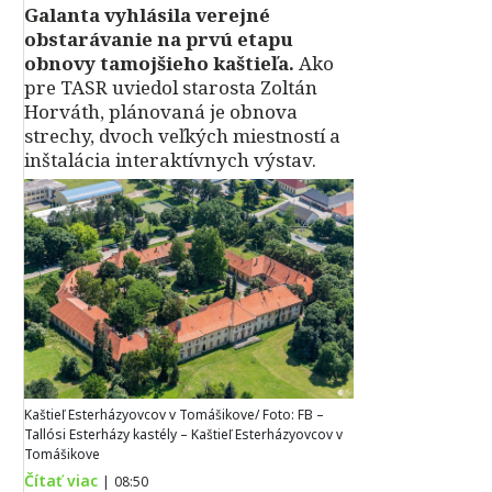
Galanta vyhlásila verejné
obstarávanie na prvú etapu
obnovy tamojšieho kaštieľa.
Ako
pre TASR uviedol starosta Zoltán
Horváth, plánovaná je obnova
strechy, dvoch veľkých miestností a
inštalácia interaktívnych výstav.
Kaštieľ Esterházyovcov v Tomášikove/ Foto: FB –
Tallósi Esterházy kastély – Kaštieľ Esterházyovcov v
Tomášikove
Čítať viac
|
08:50