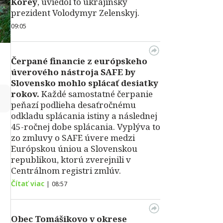
Kórey
, uviedol to ukrajinský
prezident Volodymyr Zelenskyj.
09:05
Čerpané financie z európskeho
úverového nástroja SAFE by
Slovensko mohlo splácať desiatky
rokov.
Každé samostatné čerpanie
↻
peňazí podlieha desaťročnému
odkladu splácania istiny a následnej
45-ročnej dobe splácania. Vyplýva to
zo zmluvy o SAFE úvere medzi
Európskou úniou a Slovenskou
republikou, ktorú zverejnili v
Centrálnom registri zmlúv.
Čítať viac
|
08:57
Obec Tomášikovo v okrese