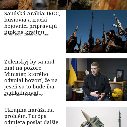
Saudská Arábia: IRGC,
húsíovia a irackí
bojovníci pripravujú
útok na krajinu
07. 08. 2026 |
Žiadne komentáre
Zelenskyj by sa mal
mať na pozore.
Minister, ktorého
odvolal hovorí, že na
jeseň sa to bude iba
radikalizovať
07. 08. 2026 |
5 komentárov
Ukrajina naráža na
problém. Európa
odmieta poslať ďalšie