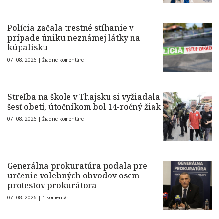
Polícia začala trestné stíhanie v
prípade úniku neznámej látky na
kúpalisku
07. 08. 2026 |
Žiadne komentáre
Streľba na škole v Thajsku si vyžiadala
šesť obetí, útočníkom bol 14-ročný žiak
07. 08. 2026 |
Žiadne komentáre
Generálna prokuratúra podala pre
určenie volebných obvodov osem
protestov prokurátora
07. 08. 2026 |
1 komentár