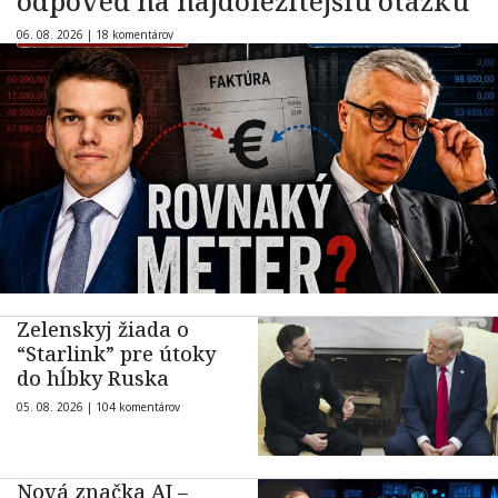
odpoveď na najdôležitejšiu otázku
06. 08. 2026 |
18 komentárov
Zelenskyj žiada o
“Starlink” pre útoky
do hĺbky Ruska
05. 08. 2026 |
104 komentárov
Nová značka AI –