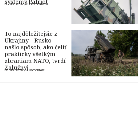
systémy Patriot
06. 08. 2026 |
81 komentárov
To najdôležitejšie z
Ukrajiny – Rusko
našlo spôsob, ako čeliť
prakticky všetkým
zbraniam NATO, tvrdí
Zalužnyj
06. 08. 2026 |
4 komentáre