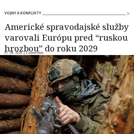
VOJNY A KONFLIKTY
Americké spravodajské služby
varovali Európu pred “ruskou
hrozbou” do roku 2029
07. 08. 2026 |
2 komentáre