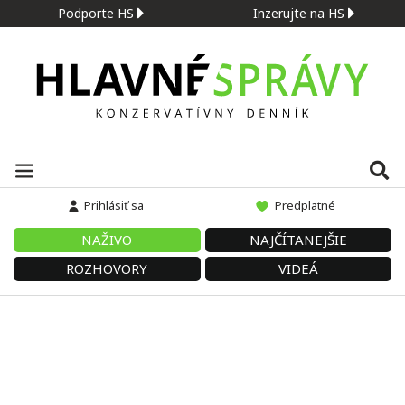
Podporte HS
Inzerujte na HS
Prihlásiť sa
Predplatné
NAŽIVO
NAJČÍTANEJŠIE
ROZHOVORY
VIDEÁ