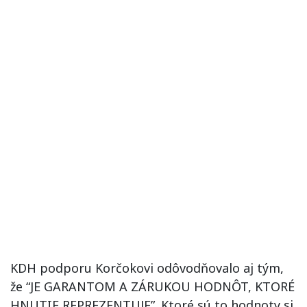
KDH podporu Korčokovi odôvodňovalo aj tým,
že “JE GARANTOM A ZÁRUKOU HODNÔT, KTORÉ
HNUTIE REPREZENTUJE”. Ktoré sú to hodnoty si