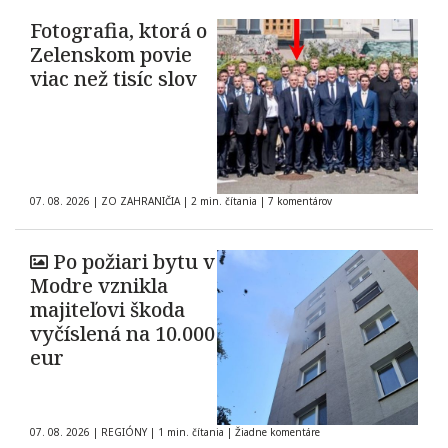
Fotografia, ktorá o
Zelenskom povie
viac než tisíc slov
07. 08. 2026
|
ZO ZAHRANIČIA
|
2 min. čítania
|
7 komentárov
Po požiari bytu v
Modre vznikla
majiteľovi škoda
vyčíslená na 10.000
eur
07. 08. 2026
|
REGIÓNY
|
1 min. čítania
|
Žiadne komentáre