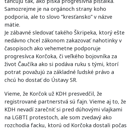
tancujú tak, ako píska progresívna píšťalka.
Samozrejme je na orgánoch strany koho
podporia, ale to slovo “kresťansko” v názve
mätie.
Je zábavné sledovať takého Škripeka, ktorý ešte
nedávno chcel zákonom zakazovať nahotinky v
časopisoch ako vehemetne podporuje
progresívca Korčoka, či veľkého bojovníka za
život Čaučíka ako si podáva ruku s tými, ktorí
potrat považujú za základné ľudské právo a
chcú ho dostať do Ústavy SR.
Vieme, že Korčok už KDH presvedčil, že
registrované partnerstvá sú fajn. Vieme aj to, že
KDH nevadí zarečniť si pred dúhovými vlajkami
na LGBTI protestoch, ale som zvedavý ako
rozchodia facku, ktorú od Korčoka dostali počas