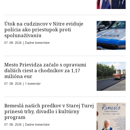
Útok na cudzincov v Nitre eviduje
polícia ako priestupok proti
spolunažívaniu
07. 08. 2026 |
Žiadne komentáre
Mesto Prievidza začalo s opravami
ďalších ciest a chodníkov za 1,17
milióna eur
07. 08. 2026 |
1 komentár
Remeslá našich predkov v Starej Turej
prinesú trhy, divadlo i kultúrny
program
07. 08. 2026 |
Žiadne komentáre