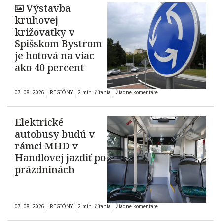
Výstavba
kruhovej
križovatky v
Spišskom Bystrom
je hotová na viac
ako 40 percent
07. 08. 2026
|
REGIÓNY
|
2 min. čítania
|
Žiadne komentáre
Elektrické
autobusy budú v
rámci MHD v
Handlovej jazdiť po
prázdninách
07. 08. 2026
|
REGIÓNY
|
2 min. čítania
|
Žiadne komentáre