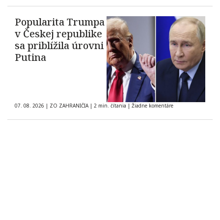
Popularita Trumpa
v Českej republike
sa priblížila úrovni
Putina
07. 08. 2026
|
ZO ZAHRANIČIA
|
2 min. čítania
|
Žiadne komentáre