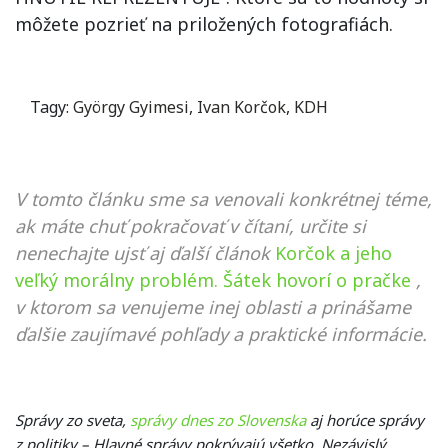
môžete pozrieť na priložených fotografiách.
Tagy:
György Gyimesi
,
Ivan Korčok
,
KDH
V tomto článku sme sa venovali konkrétnej téme,
ak máte chuť pokračovať v čítaní, určite si
nenechajte ujsť aj ďalší článok
Korčok a jeho
veľký morálny problém. Šátek hovorí o pračke
,
v ktorom sa venujeme inej oblasti a prinášame
ďalšie zaujímavé pohľady a praktické informácie.
Správy zo sveta,
správy dnes zo Slovenska
aj horúce správy
z politiky – Hlavné správy pokrývajú všetko. Nezávislý