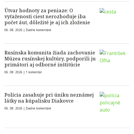
Útvar hodnoty za peniaze: O
vyťaženosti ciest nerozhoduje iba
počet áut, dôležité je aj ich zloženie
06. 08. 2026 |
Žiadne komentáre
Rusínska komunita žiada zachovanie
Múzea rusínskej kultúry, podporili ju
primátori aj odborné inštitúcie
06. 08. 2026 |
1 komentár
Polícia zasahuje pri úniku neznámej
látky na kúpalisku Diakovce
06. 08. 2026 |
Žiadne komentáre