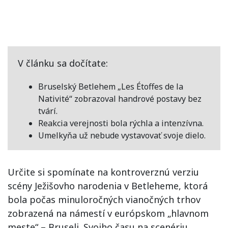
V článku sa dočítate:
Bruselský Betlehem „Les Étoffes de la
Nativité“ zobrazoval handrové postavy bez
tvárí.
Reakcia verejnosti bola rýchla a intenzívna.
Umelkyňa už nebude vystavovať svoje dielo.
Určite si spomínate na kontroverznú verziu
scény Ježišovho narodenia v Betleheme, ktorá
bola počas minuloročných vianočných trhov
zobrazená na námestí v európskom „hlavnom
meste“ – Bruseli. Svojho času na scenériu