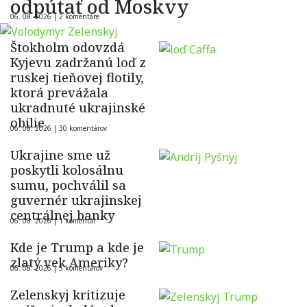
odpútať od Moskvy
06. 08. 2026 |
2 komentáre
Štokholm odovzdá
Kyjevu zadržanú loď z
ruskej tieňovej flotily,
ktorá prevážala
ukradnuté ukrajinské
obilie
06. 08. 2026 |
30 komentárov
Ukrajine sme už
poskytli kolosálnu
sumu, pochválil sa
guvernér ukrajinskej
centrálnej banky
06. 08. 2026 |
1 komentár
Kde je Trump a kde je
zlatý vek Ameriky?
06. 08. 2026 |
5 komentárov
Zelenskyj kritizuje