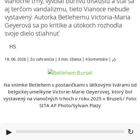
vianočné trhy, vyvolal búrlivú diskusiu a stal sa
aj terčom vandalizmu, tieto Vianoce nebude
vystavený. Autorka Betlehemu Victoria-Maria
Geyerová sa po kritike a útokoch rozhodla
svoje dielo stiahnuť
HS
18. 06. 2026
|
Zo zahraničia
|
3 min. čítania
|
4 komentáre
|
Na snímke Betlehem s postavičkami s látkovými tvárami od
belgickej umelkyne Victorie-Marie Geyerovej, ktorý bol
vystavený na vianočných trhoch v roku 2025 v Bruseli./ Foto:
SITA AP Photo/Sylvain Plazy
▶
↻