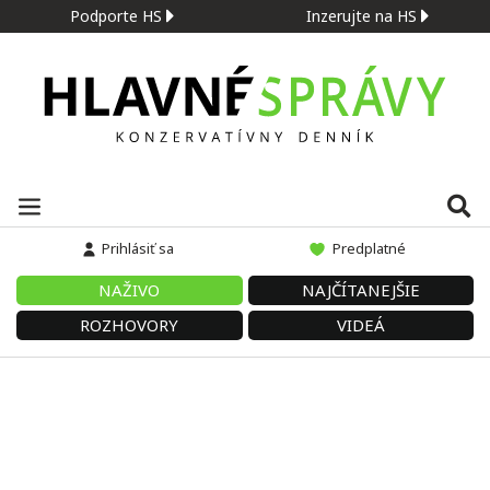
Podporte HS
Inzerujte na HS
Prihlásiť sa
Predplatné
NAŽIVO
NAJČÍTANEJŠIE
ROZHOVORY
VIDEÁ