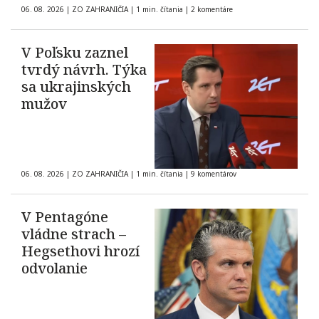
06. 08. 2026
|
ZO ZAHRANIČIA
|
1 min. čítania
|
2 komentáre
V Poľsku zaznel
tvrdý návrh. Týka
sa ukrajinských
mužov
06. 08. 2026
|
ZO ZAHRANIČIA
|
1 min. čítania
|
9 komentárov
V Pentagóne
vládne strach –
Hegsethovi hrozí
odvolanie