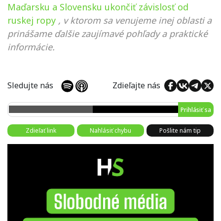
Maďarsku a Slovensku ukončiť závislosť od
ruskej ropy
, v ktorom sa venujeme inej oblasti a
prinášame ďalšie zaujímavé pohľady a praktické
informácie.
Sledujte nás
Zdieľajte nás
Prihlásiť sa
Zdieľať link
Nahlásiť chybu
Pošlite nám tip