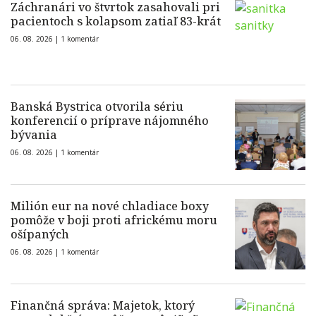
Záchranári vo štvrtok zasahovali pri
pacientoch s kolapsom zatiaľ 83-krát
06. 08. 2026 |
1 komentár
Banská Bystrica otvorila sériu
konferencií o príprave nájomného
bývania
06. 08. 2026 |
1 komentár
Milión eur na nové chladiace boxy
pomôže v boji proti africkému moru
ošípaných
06. 08. 2026 |
1 komentár
Finančná správa: Majetok, ktorý