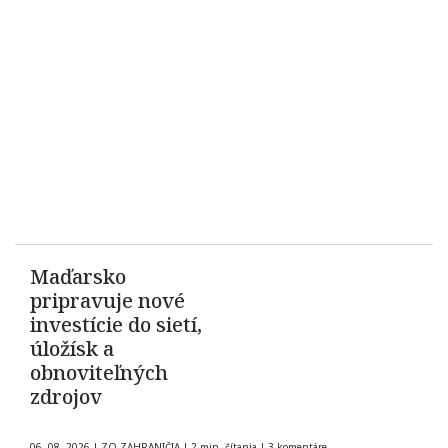
Maďarsko
pripravuje nové
investície do sietí,
úložísk a
obnoviteľných
zdrojov
06. 08. 2026
|
ZO ZAHRANIČIA
|
2 min. čítania
|
3 komentáre