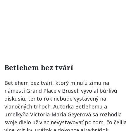
Betlehem bez tvárí
Betlehem bez tvárí, ktorý minulú zimu na
námestí Grand Place v Bruseli vyvolal búrlivú
diskusiu, tento rok nebude vystavený na
vianočných trhoch. Autorka Betlehemu a
umelkyňa Victoria-Maria Geyerová sa rozhodla
svoje dielo už viac nevystavovať po tom, čo čelila
vlne kritiky, urážok a dokonca aj vyhrážok