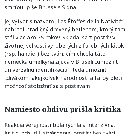
smrťou, píše
Brussels Signal.
Jej výtvor s názvom „Les Étoffes de la Nativité“
nahradil tradičný drevený betlehem, ktorý tam
stál viac ako 25 rokov. Skladal sa z postáv v
životnej veľkosti vyrobených z farebných látok
(rsp. handier) bez tvárí, čím chcela táto
nemecká umelkyňa žijúca v Bruseli „umožniť
univerzálnu identifikáciu“, teda umožniť
„divákom“ akejkoľvek národnosti a farby pleti
možnosť stotožniť sa s postavami.
Namiesto obdivu prišla kritika
Reakcia verejnosti bola rýchla a intenzívna.
Kritici odsúdili stvárnenie postáv bez tvárí