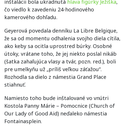
inštalácii bola ukradnutá
hlava figúrky Ježiška
,
čo viedlo k zavedeniu 24-hodinového
kamerového dohľadu.
Geyerová povedala denníku La Libre Belgique,
že sa od momentu odhalenia svojho diela cítila,
ako keby sa ocitla uprostred búrky. Osobné
útoky, vrátane toho, že jej niekto poslal nikáb
(šatka zahaľujúca vlasy a tvár, pozn. red.), boli
pre umelkyňu už „príliš veľkou záťažou“.
Rozhodla sa dielo z námestia Grand Place
stiahnuť.
Namiesto toho bude inštalované vo vnútri
Kostola Panny Márie – Pomocnice (Church of
Our Lady of Good Aid) neďaleko námestia
Fontainasplein.