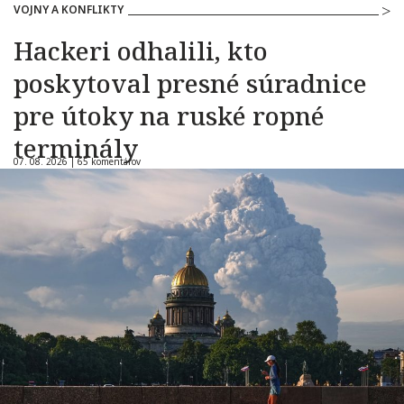
VOJNY A KONFLIKTY
Hackeri odhalili, kto
poskytoval presné súradnice
pre útoky na ruské ropné
terminály
07. 08. 2026 |
65 komentárov