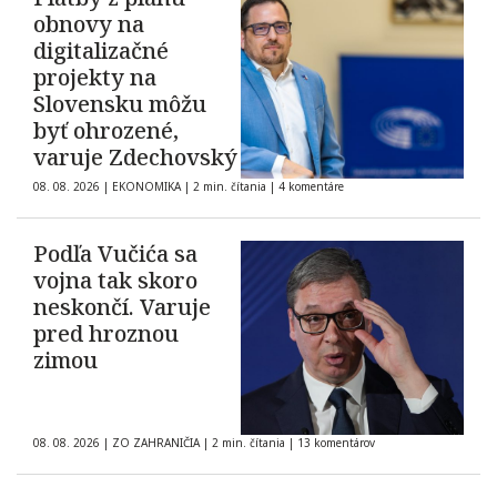
obnovy na
digitalizačné
projekty na
Slovensku môžu
byť ohrozené,
varuje Zdechovský
08. 08. 2026
|
EKONOMIKA
|
2 min. čítania
|
4 komentáre
Podľa Vučića sa
vojna tak skoro
neskončí. Varuje
pred hroznou
zimou
08. 08. 2026
|
ZO ZAHRANIČIA
|
2 min. čítania
|
13 komentárov