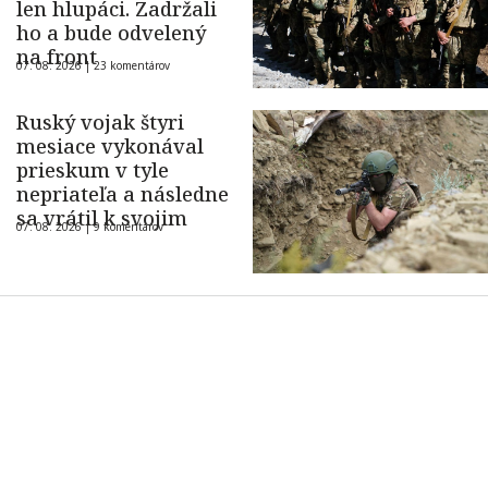
len hlupáci. Zadržali
ho a bude odvelený
na front
07. 08. 2026 |
23 komentárov
Ruský vojak štyri
mesiace vykonával
prieskum v tyle
nepriateľa a následne
sa vrátil k svojim
07. 08. 2026 |
9 komentárov