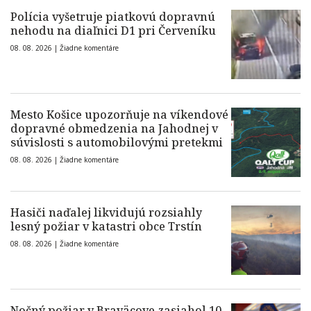
Polícia vyšetruje piatkovú dopravnú
nehodu na diaľnici D1 pri Červeníku
08. 08. 2026 |
Žiadne komentáre
Mesto Košice upozorňuje na víkendové
dopravné obmedzenia na Jahodnej v
súvislosti s automobilovými pretekmi
08. 08. 2026 |
Žiadne komentáre
Hasiči naďalej likvidujú rozsiahly
lesný požiar v katastri obce Trstín
08. 08. 2026 |
Žiadne komentáre
Nočný požiar v Braväcove zasiahol 10