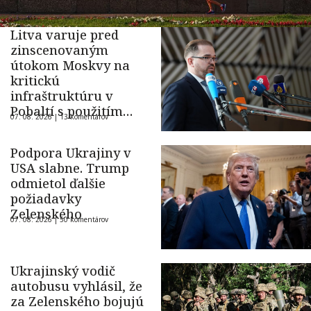
Litva varuje pred
zinscenovaným
útokom Moskvy na
kritickú
infraštruktúru v
Pobaltí s použitím
07. 08. 2026 |
13 komentárov
ukrajinského dronu
Podpora Ukrajiny v
USA slabne. Trump
odmietol ďalšie
požiadavky
Zelenského
07. 08. 2026 |
50 komentárov
Ukrajinský vodič
autobusu vyhlásil, že
za Zelenského bojujú