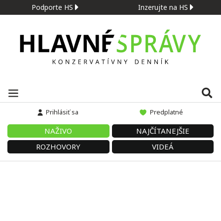
Podporte HS
Inzerujte na HS
Prihlásiť sa
Predplatné
NAŽIVO
NAJČÍTANEJŠIE
ROZHOVORY
VIDEÁ