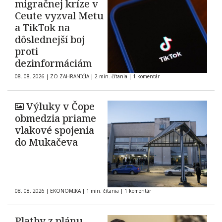
migračnej kríze v
Ceute vyzval Metu
a TikTok na
dôslednejší boj
proti
dezinformáciám
08. 08. 2026
|
ZO ZAHRANIČIA
|
2 min. čítania
|
1 komentár
Výluky v Čope
obmedzia priame
vlakové spojenia
do Mukačeva
08. 08. 2026
|
EKONOMIKA
|
1 min. čítania
|
1 komentár
Platby z plánu