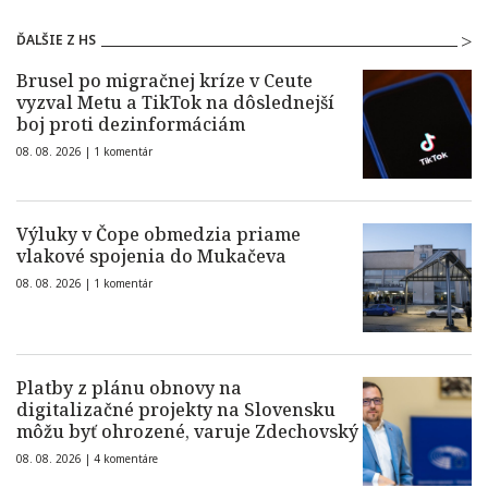
ĎALŠIE Z HS
Brusel po migračnej kríze v Ceute
vyzval Metu a TikTok na dôslednejší
boj proti dezinformáciám
08. 08. 2026 |
1 komentár
Výluky v Čope obmedzia priame
vlakové spojenia do Mukačeva
08. 08. 2026 |
1 komentár
Platby z plánu obnovy na
digitalizačné projekty na Slovensku
môžu byť ohrozené, varuje Zdechovský
08. 08. 2026 |
4 komentáre