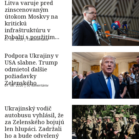
Litva varuje pred
zinscenovaným
útokom Moskvy na
kritickú
infraštruktúru v
Pobaltí s použitím
07. 08. 2026 |
13 komentárov
ukrajinského dronu
Podpora Ukrajiny v
USA slabne. Trump
odmietol ďalšie
požiadavky
Zelenského
07. 08. 2026 |
50 komentárov
Ukrajinský vodič
autobusu vyhlásil, že
za Zelenského bojujú
len hlupáci. Zadržali
ho a bude odvelený