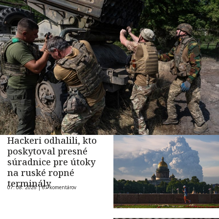
Hackeri odhalili, kto
poskytoval presné
súradnice pre útoky
na ruské ropné
terminály
07. 08. 2026 |
67 komentárov