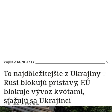
VOJNY A KONFLIKTY
To najdôležitejšie z Ukrajiny –
Rusi blokujú prístavy, EÚ
blokuje vývoz kvótami,
sťažujú sa Ukrajinci
07. 08. 2026 |
26 komentárov