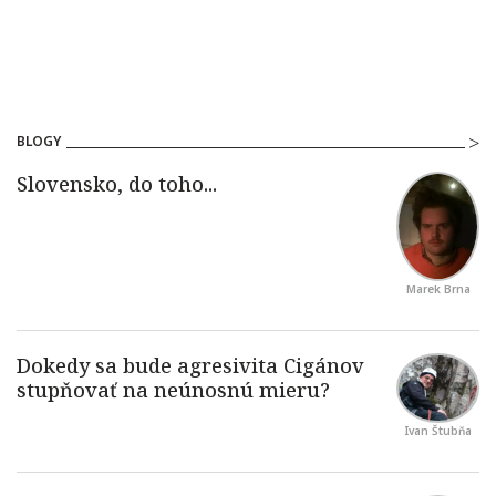
BLOGY
Marek Brna
Ivan Štubňa