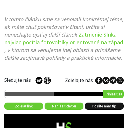
V tomto článku sme sa venovali konkrétnej téme,
ak máte chuť pokračovať v čítaní, určite si
nenechajte ujsť aj ďalší článok
Zatmenie Slnka
najviac pocítia fotovoltiky orientované na západ
, v ktorom sa venujeme inej oblasti a prinášame
ďalšie zaujímavé pohľady a praktické informácie.
Sledujte nás
Zdieľajte nás
Prihlásiť sa
Zdieľať link
Nahlásiť chybu
Pošlite nám tip