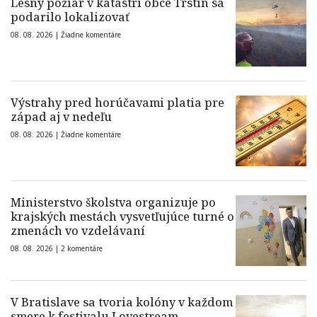
Lesný požiar v katastri obce Trstín sa
podarilo lokalizovať
08. 08. 2026 |
Žiadne komentáre
Výstrahy pred horúčavami platia pre
západ aj v nedeľu
08. 08. 2026 |
Žiadne komentáre
Ministerstvo školstva organizuje po
krajských mestách vysvetľujúce turné o
zmenách vo vzdelávaní
08. 08. 2026 |
2 komentáre
V Bratislave sa tvoria kolóny v každom
smere k festivalu Lovestream