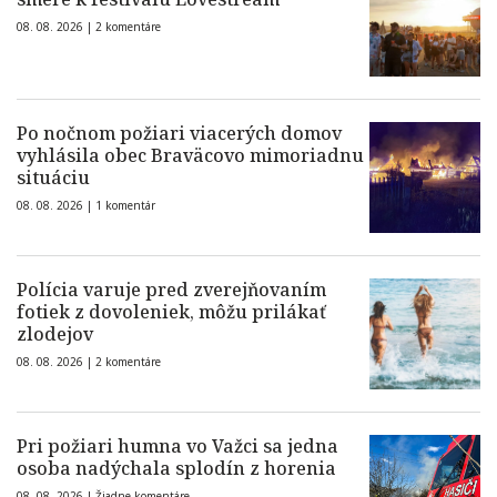
08. 08. 2026 |
2 komentáre
Po nočnom požiari viacerých domov
vyhlásila obec Braväcovo mimoriadnu
situáciu
08. 08. 2026 |
1 komentár
Polícia varuje pred zverejňovaním
fotiek z dovoleniek, môžu prilákať
zlodejov
08. 08. 2026 |
2 komentáre
Pri požiari humna vo Važci sa jedna
osoba nadýchala splodín z horenia
08. 08. 2026 |
Žiadne komentáre