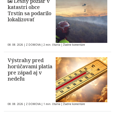
Lesný požiar v
katastri obce
Trstín sa podarilo
lokalizovať
08. 08. 2026
|
Z DOMOVA
|
2 min. čítania
|
Žiadne komentáre
Výstrahy pred
horúčavami platia
pre západ aj v
nedeľu
08. 08. 2026
|
Z DOMOVA
|
1 min. čítania
|
Žiadne komentáre