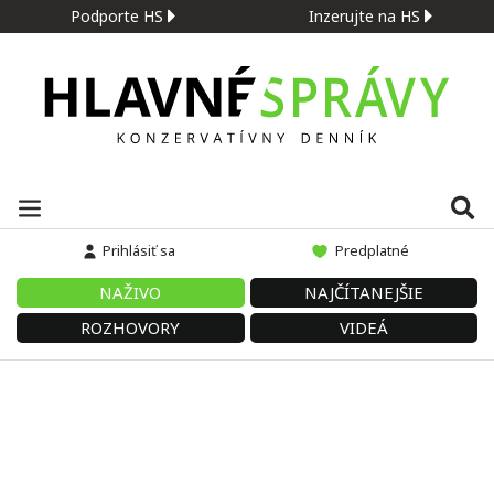
Podporte HS
Inzerujte na HS
Prihlásiť sa
Predplatné
NAŽIVO
NAJČÍTANEJŠIE
ROZHOVORY
VIDEÁ