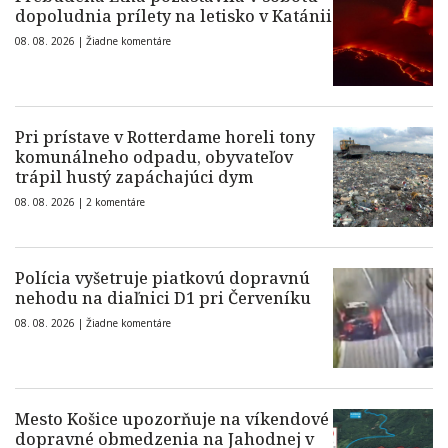
dopoludnia prílety na letisko v Katánii
08. 08. 2026 |
Žiadne komentáre
Pri prístave v Rotterdame horeli tony
komunálneho odpadu, obyvateľov
trápil hustý zapáchajúci dym
08. 08. 2026 |
2 komentáre
Polícia vyšetruje piatkovú dopravnú
nehodu na diaľnici D1 pri Červeníku
08. 08. 2026 |
Žiadne komentáre
Mesto Košice upozorňuje na víkendové
dopravné obmedzenia na Jahodnej v