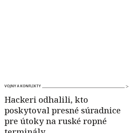
VOJNY A KONFLIKTY
Hackeri odhalili, kto
poskytoval presné súradnice
pre útoky na ruské ropné
terminály