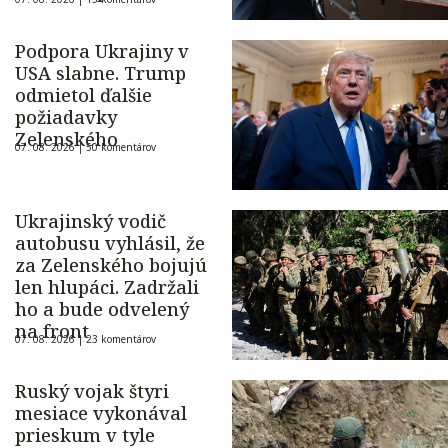
ukrajinského dronu
Podpora Ukrajiny v
USA slabne. Trump
odmietol ďalšie
požiadavky
Zelenského
07. 08. 2026 |
50 komentárov
Ukrajinský vodič
autobusu vyhlásil, že
za Zelenského bojujú
len hlupáci. Zadržali
ho a bude odvelený
na front
07. 08. 2026 |
23 komentárov
Ruský vojak štyri
mesiace vykonával
prieskum v tyle