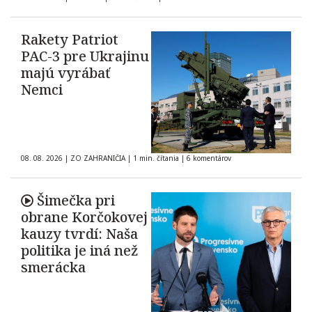
Rakety Patriot
PAC-3 pre Ukrajinu
majú vyrábať
Nemci
08. 08. 2026
|
ZO ZAHRANIČIA
|
1 min. čítania
|
6 komentárov
Šimečka pri
obrane Korčokovej
kauzy tvrdí: Naša
politika je iná než
smerácka