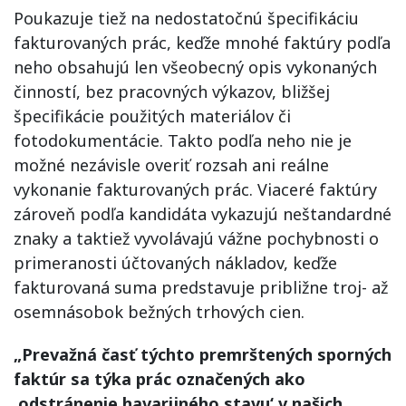
Poukazuje tiež na nedostatočnú špecifikáciu
fakturovaných prác, keďže mnohé faktúry podľa
neho obsahujú len všeobecný opis vykonaných
činností, bez pracovných výkazov, bližšej
špecifikácie použitých materiálov či
fotodokumentácie. Takto podľa neho nie je
možné nezávisle overiť rozsah ani reálne
vykonanie fakturovaných prác. Viaceré faktúry
zároveň podľa kandidáta vykazujú neštandardné
znaky a taktiež vyvolávajú vážne pochybnosti o
primeranosti účtovaných nákladov, keďže
fakturovaná suma predstavuje približne troj- až
osemnásobok bežných trhových cien.
„Prevažná časť týchto premrštených sporných
faktúr sa týka prác označených ako
‚odstránenie havarijného stavu‘ v našich