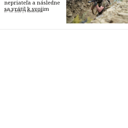
nepriateľa a následne
sa vrátil k svojim
07. 08. 2026 |
9 komentárov