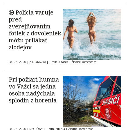
neisté
Polícia varuje
pred
zverejňovaním
fotiek z dovoleniek,
môžu prilákať
zlodejov
08. 08. 2026
|
Z DOMOVA
|
1 min. čítania
|
Žiadne komentáre
Pri požiari humna
vo Važci sa jedna
osoba nadýchala
splodín z horenia
08. 08. 2026
|
REGIÓNY
|
1 min. čítania
|
Žiadne komentáre