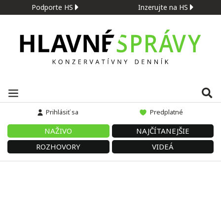
Podporte HS
Inzerujte na HS
Prihlásiť sa
Predplatné
NAŽIVO
NAJČÍTANEJŠIE
ROZHOVORY
VIDEÁ