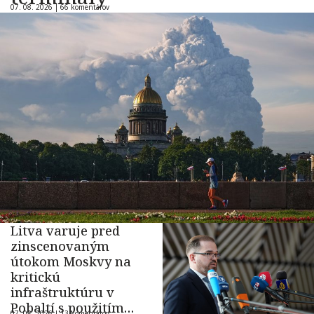
07. 08. 2026 |
66 komentárov
Litva varuje pred
zinscenovaným
útokom Moskvy na
kritickú
infraštruktúru v
Pobaltí s použitím
07. 08. 2026 |
13 komentárov