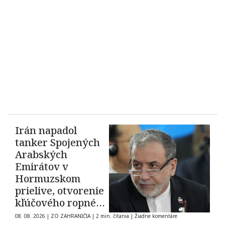
Irán napadol
tanker Spojených
Arabských
Emirátov v
Hormuzskom
prielive, otvorenie
kľúčového ropného
koridoru ostáva
08. 08. 2026
|
ZO ZAHRANIČIA
|
2 min. čítania
|
Žiadne komentáre