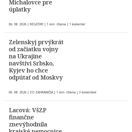
Michalovce pre
úplatky
06. 08. 2026
|
REGIÓNY
|
1 min. čítania
|
1 komentár
Zelenskyj prvýkrát
od začiatku vojny
na Ukrajine
navštívi Srbsko,
Kyjev ho chce
odpútať od Moskvy
06. 08. 2026
|
ZO ZAHRANIČIA
|
1 min. čítania
|
3 komentáre
Lacová: VšZP
finančne
znevýhodnila
krajské nemocnice