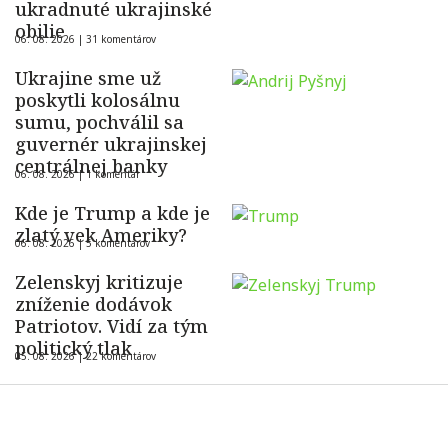
ukradnuté ukrajinské
obilie
06. 08. 2026 |
31 komentárov
Ukrajine sme už
poskytli kolosálnu
sumu, pochválil sa
guvernér ukrajinskej
centrálnej banky
06. 08. 2026 |
1 komentár
Kde je Trump a kde je
zlatý vek Ameriky?
06. 08. 2026 |
5 komentárov
Zelenskyj kritizuje
zníženie dodávok
Patriotov. Vidí za tým
politický tlak
05. 08. 2026 |
22 komentárov