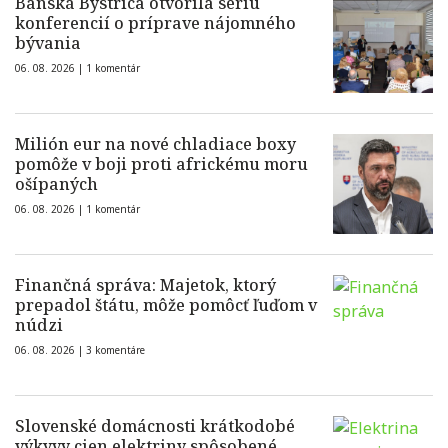
Banská Bystrica otvorila sériu
konferencií o príprave nájomného
bývania
06. 08. 2026 |
1 komentár
Milión eur na nové chladiace boxy
pomôže v boji proti africkému moru
ošípaných
06. 08. 2026 |
1 komentár
Finančná správa: Majetok, ktorý
prepadol štátu, môže pomôcť ľuďom v
núdzi
06. 08. 2026 |
3 komentáre
Slovenské domácnosti krátkodobé
výkyvy cien elektriny spôsobené