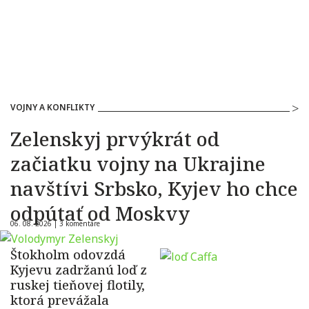
VOJNY A KONFLIKTY
Zelenskyj prvýkrát od
začiatku vojny na Ukrajine
navštívi Srbsko, Kyjev ho chce
odpútať od Moskvy
06. 08. 2026 |
3 komentáre
Štokholm odovzdá
Kyjevu zadržanú loď z
ruskej tieňovej flotily,
ktorá prevážala