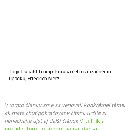
Tagy:
Donald Trump
,
Európa čelí civilizačnému
úpadku
,
Friedrich Merz
V tomto článku sme sa venovali konkrétnej téme,
ak máte chuť pokračovať v čítaní, určite si
nenechajte ujsť aj ďalší článok
Vrtuľník s
prezidentom Trumpom na palube sa