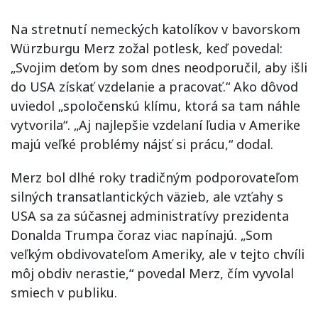
Na stretnutí nemeckých katolíkov v bavorskom
Würzburgu Merz zožal potlesk, keď povedal:
„Svojim deťom by som dnes neodporučil, aby išli
do USA získať vzdelanie a pracovať.“ Ako dôvod
uviedol „spoločenskú klímu, ktorá sa tam náhle
vytvorila“. „Aj najlepšie vzdelaní ľudia v Amerike
majú veľké problémy nájsť si prácu,“ dodal.
Merz bol dlhé roky tradičným podporovateľom
silných transatlantických väzieb, ale vzťahy s
USA sa za súčasnej administratívy prezidenta
Donalda Trumpa čoraz viac napínajú. „Som
veľkým obdivovateľom Ameriky, ale v tejto chvíli
môj obdiv nerastie,“ povedal Merz, čím vyvolal
smiech v publiku.