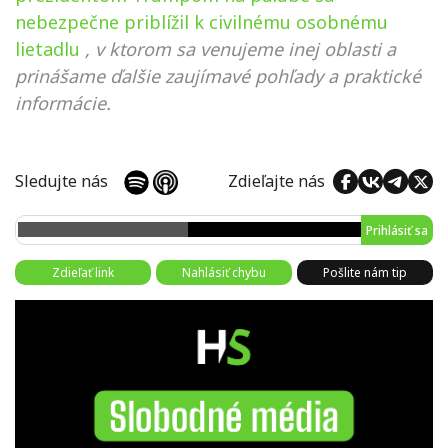
nebezpečne priblížil k civilnému osobnému
lietadlu
, v ktorom sa venujeme inej oblasti a
prinášame ďalšie zaujímavé pohľady a praktické
informácie.
Sledujte nás
Zdieľajte nás
Prihlásiť sa
Zdieľať link
Nahlásiť chybu
Pošlite nám tip