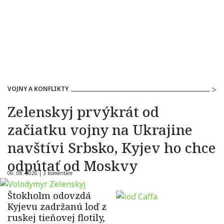
VOJNY A KONFLIKTY
Zelenskyj prvýkrát od
začiatku vojny na Ukrajine
navštívi Srbsko, Kyjev ho chce
odpútať od Moskvy
06. 08. 2026 |
3 komentáre
Štokholm odovzdá
Kyjevu zadržanú loď z
ruskej tieňovej flotily,