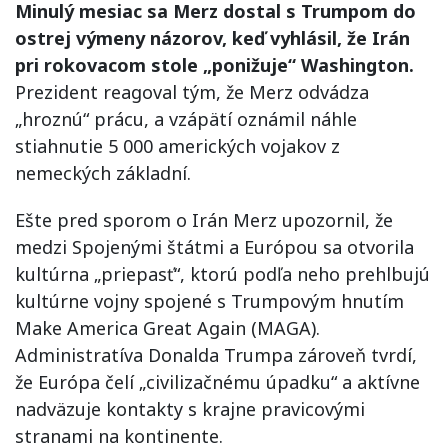
Minulý mesiac sa Merz dostal s Trumpom do
ostrej výmeny názorov, keď vyhlásil, že Irán
pri rokovacom stole „ponižuje“ Washington.
Prezident reagoval tým, že Merz odvádza
„hroznú“ prácu, a vzápätí oznámil náhle
stiahnutie 5 000 amerických vojakov z
nemeckých základní.
Ešte pred sporom o Irán Merz upozornil, že
medzi Spojenými štátmi a Európou sa otvorila
kultúrna „priepasť“, ktorú podľa neho prehlbujú
kultúrne vojny spojené s Trumpovým hnutím
Make America Great Again (MAGA).
Administratíva Donalda Trumpa zároveň tvrdí,
že Európa čelí „civilizačnému úpadku“ a aktívne
nadväzuje kontakty s krajne pravicovými
stranami na kontinente.