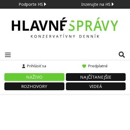
Podporte HS
Inzerujte na HS
Prihlásiť sa
Predplatné
NAŽIVO
NAJČÍTANEJŠIE
ROZHOVORY
VIDEÁ