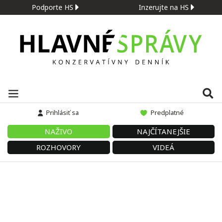
Podporte HS
Inzerujte na HS
Prihlásiť sa
Predplatné
NAŽIVO
NAJČÍTANEJŠIE
ROZHOVORY
VIDEÁ