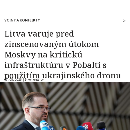
VOJNY A KONFLIKTY
Litva varuje pred
zinscenovaným útokom
Moskvy na kritickú
infraštruktúru v Pobaltí s
použitím ukrajinského dronu
07. 08. 2026 |
9 komentárov