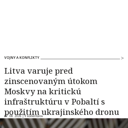
VOJNY A KONFLIKTY
Litva varuje pred
zinscenovaným útokom
Moskvy na kritickú
infraštruktúru v Pobaltí s
použitím ukrajinského dronu
07. 08. 2026 |
9 komentárov