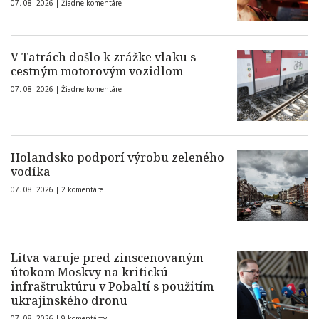
07. 08. 2026 |
Žiadne komentáre
V Tatrách došlo k zrážke vlaku s
cestným motorovým vozidlom
07. 08. 2026 |
Žiadne komentáre
Holandsko podporí výrobu zeleného
vodíka
07. 08. 2026 |
2 komentáre
Litva varuje pred zinscenovaným
útokom Moskvy na kritickú
infraštruktúru v Pobaltí s použitím
ukrajinského dronu
07. 08. 2026 |
9 komentárov