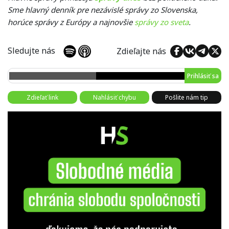
Sme hlavný denník pre nezávislé správy zo Slovenska,
horúce správy z Európy a najnovšie
správy zo sveta
.
Sledujte nás
Zdieľajte nás
Prihlásiť sa
Zdieľať link
Nahlásiť chybu
Pošlite nám tip