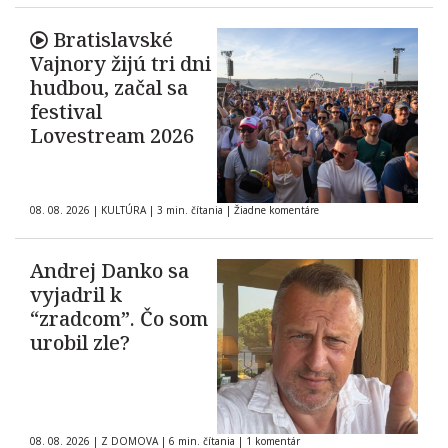
Bratislavské
Vajnory žijú tri dni
hudbou, začal sa
festival
Lovestream 2026
08. 08. 2026
|
KULTÚRA
|
3 min. čítania
|
Žiadne komentáre
Andrej Danko sa
vyjadril k
“zradcom”. Čo som
urobil zle?
08. 08. 2026
|
Z DOMOVA
|
6 min. čítania
|
1 komentár