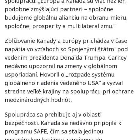
spoluprácu: „Európa a Kanada sú viac než len
podobne zmýšľajúci partneri – spoločne
budujeme globálnu alianciu na obranu mieru,
spoločnej prosperity a multilateralizmu.“
Zbližovanie Kanady a Európy prichádza v čase
napätia vo vzťahoch so Spojenými štátmi pod
vedením prezidenta Donalda Trumpa. Carney
nedávno upozornil na zmeny v globálnom
usporiadaní. Hovoril o „rozpade systému
globálneho riadenia vedeného USA“ a vyzval
stredne veľké krajiny na spoluprácu pri ochrane
medzinárodných hodnôt.
Spolupráca sa prehlbuje aj v oblasti
bezpečnosti. Kanada sa nedávno pripojila k
programu SAFE, čím sa stala jedinou
neeurópskou krajinou zapojenou do