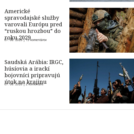
Americké
spravodajské služby
varovali Európu pred
“ruskou hrozbou” do
roku 2029
07. 08. 2026 |
13 komentárov
Saudská Arábia: IRGC,
húsíovia a irackí
bojovníci pripravujú
útok na krajinu
07. 08. 2026 |
2 komentáre