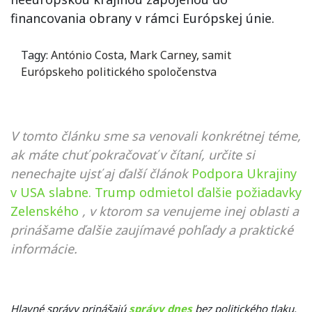
financovania obrany v rámci Európskej únie.
Tagy:
António Costa
,
Mark Carney
,
samit
Európskeho politického spoločenstva
V tomto článku sme sa venovali konkrétnej téme,
ak máte chuť pokračovať v čítaní, určite si
nenechajte ujsť aj ďalší článok
Podpora Ukrajiny
v USA slabne. Trump odmietol ďalšie požiadavky
Zelenského
, v ktorom sa venujeme inej oblasti a
prinášame ďalšie zaujímavé pohľady a praktické
informácie.
Hlavné správy prinášajú
správy dnes
bez politického tlaku.