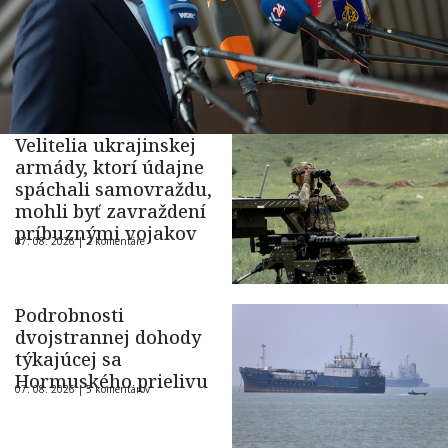
Velitelia ukrajinskej
armády, ktorí údajne
spáchali samovraždu,
mohli byť zavraždení
príbuznými vojakov
07. 08. 2026 |
2 komentáre
Podrobnosti
dvojstrannej dohody
týkajúcej sa
Hormuského prielivu
07. 08. 2026 |
5 komentárov