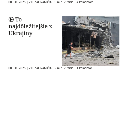
08. 08. 2026
|
ZO ZAHRANIČIA
|
5 min. čítania
|
4 komentáre
To
najdôležitejšie z
Ukrajiny
08. 08. 2026
|
ZO ZAHRANIČIA
|
2 min. čítania
|
1 komentár