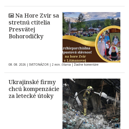
Na Hore Zvir sa
stretnú ctitelia
Presvätej
Bohorodičky
08. 08. 2026
|
SVETONÁZOR
|
2 min. čítania
|
Žiadne komentáre
Ukrajinské firmy
chcú kompenzácie
za letecké útoky