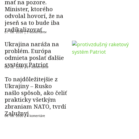
mať na pozore.
Minister, ktorého
odvolal hovorí, že na
jeseň sa to bude iba
radikalizovať
07. 08. 2026 |
5 komentárov
Ukrajina naráža na
problém. Európa
odmieta poslať ďalšie
systémy Patriot
06. 08. 2026 |
81 komentárov
To najdôležitejšie z
Ukrajiny – Rusko
našlo spôsob, ako čeliť
prakticky všetkým
zbraniam NATO, tvrdí
Zalužnyj
06. 08. 2026 |
4 komentáre