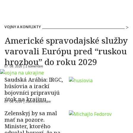
VOJNY A KONFLIKTY
Americké spravodajské služby
varovali Európu pred “ruskou
hrozbou” do roku 2029
07. 08. 2026 |
2 komentáre
Saudská Arábia: IRGC,
húsíovia a irackí
bojovníci pripravujú
útok na krajinu
07. 08. 2026 |
Žiadne komentáre
Zelenskyj by sa mal
mať na pozore.
Minister, ktorého
odvolal hovorí, že na