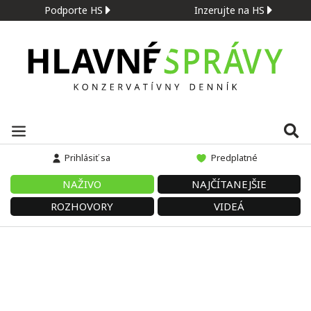
Podporte HS
Inzerujte na HS
Prihlásiť sa
Predplatné
NAŽIVO
NAJČÍTANEJŠIE
ROZHOVORY
VIDEÁ