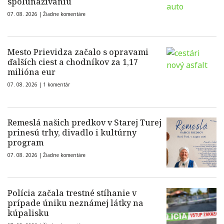
spolunažívaniu
07. 08. 2026 |
Žiadne komentáre
Mesto Prievidza začalo s opravami
ďalších ciest a chodníkov za 1,17
milióna eur
07. 08. 2026 |
1 komentár
Remeslá našich predkov v Starej Turej
prinesú trhy, divadlo i kultúrny
program
07. 08. 2026 |
Žiadne komentáre
Polícia začala trestné stíhanie v
prípade úniku neznámej látky na
kúpalisku