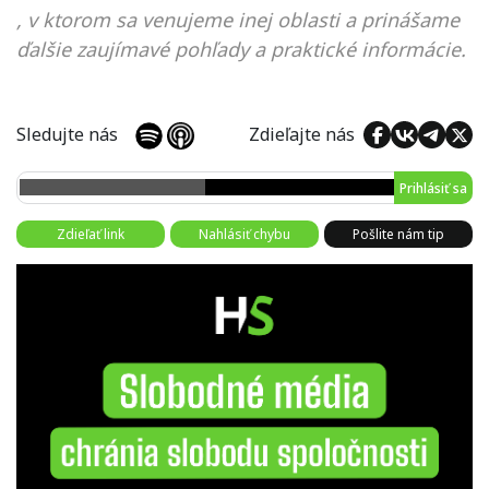
, v ktorom sa venujeme inej oblasti a prinášame
ďalšie zaujímavé pohľady a praktické informácie.
Sledujte nás
Zdieľajte nás
Prihlásiť sa
Zdieľať link
Nahlásiť chybu
Pošlite nám tip