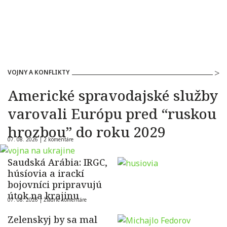
VOJNY A KONFLIKTY
Americké spravodajské služby
varovali Európu pred “ruskou
hrozbou” do roku 2029
07. 08. 2026 |
2 komentáre
Saudská Arábia: IRGC,
húsíovia a irackí
bojovníci pripravujú
útok na krajinu
07. 08. 2026 |
Žiadne komentáre
Zelenskyj by sa mal