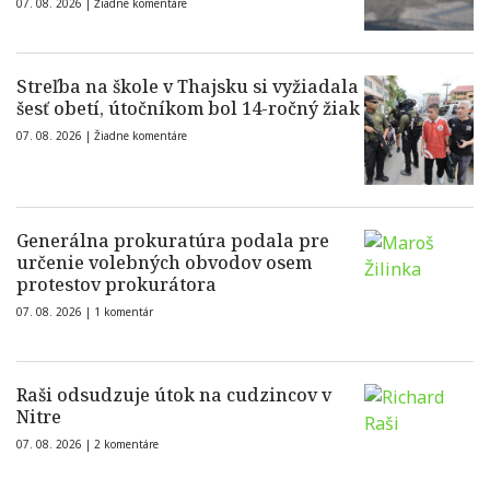
07. 08. 2026 |
Žiadne komentáre
Streľba na škole v Thajsku si vyžiadala
šesť obetí, útočníkom bol 14-ročný žiak
07. 08. 2026 |
Žiadne komentáre
Generálna prokuratúra podala pre
určenie volebných obvodov osem
protestov prokurátora
07. 08. 2026 |
1 komentár
Raši odsudzuje útok na cudzincov v
Nitre
07. 08. 2026 |
2 komentáre