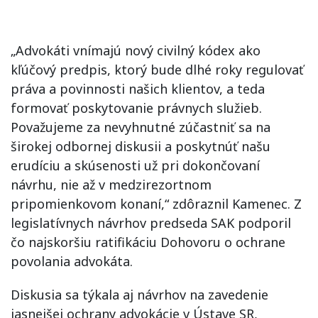
„Advokáti vnímajú nový civilný kódex ako
kľúčový predpis, ktorý bude dlhé roky regulovať
práva a povinnosti našich klientov, a teda
formovať poskytovanie právnych služieb.
Považujeme za nevyhnutné zúčastniť sa na
širokej odbornej diskusii a poskytnúť našu
erudíciu a skúsenosti už pri dokončovaní
návrhu, nie až v medzirezortnom
pripomienkovom konaní,“ zdôraznil Kamenec. Z
legislatívnych návrhov predseda SAK podporil
čo najskoršiu ratifikáciu Dohovoru o ochrane
povolania advokáta.
Diskusia sa týkala aj návrhov na zavedenie
jasnejšej ochrany advokácie v Ústave SR,