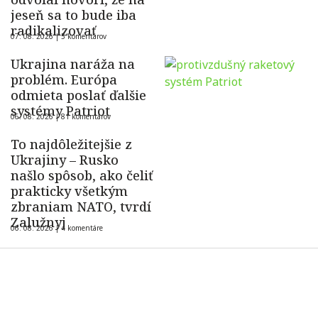
jeseň sa to bude iba
radikalizovať
07. 08. 2026 |
5 komentárov
Ukrajina naráža na
problém. Európa
odmieta poslať ďalšie
systémy Patriot
06. 08. 2026 |
81 komentárov
To najdôležitejšie z
Ukrajiny – Rusko
našlo spôsob, ako čeliť
prakticky všetkým
zbraniam NATO, tvrdí
Zalužnyj
06. 08. 2026 |
4 komentáre