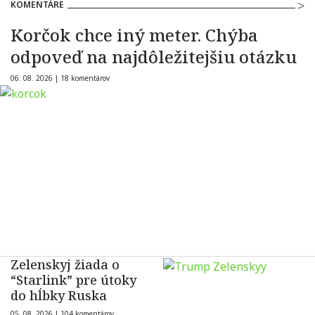
KOMENTÁRE
Korčok chce iný meter. Chýba
odpoveď na najdôležitejšiu otázku
06. 08. 2026 |
18 komentárov
Zelenskyj žiada o
“Starlink” pre útoky
do hĺbky Ruska
05. 08. 2026 |
104 komentárov