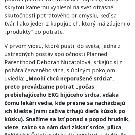
skrytou kamerou vyniesol na svet otrasné
skutočnosti potratového priemyslu, keď sa
tváril ako jeden z kupujúcich, ktorý má záujem o
„produkty“ po potrate.
V prvom videu, ktoré pustil do sveta, jedna z
ústredných postáv spoločnosti Planned
Parenthood Deborah Nucatolová, srkajúc si z
pohára červeného vína, s úplným pokojom
uviedla:
„Mnohí chcú neporušené srdcia“,
preto prevádzame potrat „počas
prebiehajúceho EKG bijúceho srdca, vďaka
čomu lekári vedia, kde presne sa nachádzajú
ich kliešte (nimi zaživa trhajú dieťa kúsok po
kúsku). Snažíme sa ísť ponad a popod hrudník,
viete, takto sa nám darí získať srdce, pľúca,