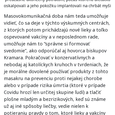
oskalpovali a jeho pokožku implantovali na chrbát myši
Masovokomunikačná doba nám teda umožňuje
vidieť, čo sa deje v týchto výskumných centrách,
z ktorých potom prichádzajú nové lieky a toľko
ospevované vakcíny a v neposlednom rade,
umožňuje nám to “správne si formovať
svedomie”, ako odporúčal aj hovorca biskupov
Kramara. Pokračovať v konzervatívnych a
nebodaj aj katolíckych kruhoch v tvrdeniach, že
je morálne dovolené používať produkty z tohto
masakru na prevenciu proti nejakej chorobe
alebo v prípade rizika úmrtia (ktoré v prípade
Covidu hrozí len určitej skupine ľudí) a tlačiť
plošne mladým a bezrizikových, keď sú známe
už aj iné spôsoby liečby, vedie nielen k
potieraniu pravdy o tom, ktoré lieky a vakcíny