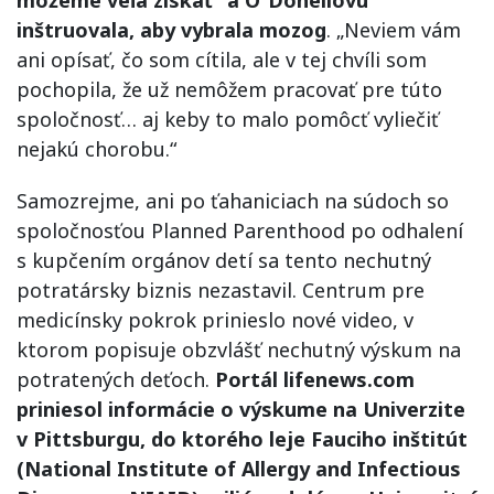
inštruovala, aby vybrala mozog
. „Neviem vám
ani opísať, čo som cítila, ale v tej chvíli som
pochopila, že už nemôžem pracovať pre túto
spoločnosť… aj keby to malo pomôcť vyliečiť
nejakú chorobu.“
Samozrejme, ani po ťahaniciach na súdoch so
spoločnosťou Planned Parenthood po odhalení
s kupčením orgánov detí sa tento nechutný
potratársky biznis nezastavil. Centrum pre
medicínsky pokrok prinieslo nové video, v
ktorom popisuje obzvlášť nechutný výskum na
potratených deťoch.
Portál lifenews.com
priniesol informácie o výskume na Univerzite
v Pittsburgu, do ktorého leje Fauciho inštitút
(National Institute of Allergy and Infectious