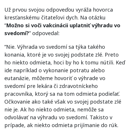
Už prvou svojou odpoveďou vyráža hovorca
kresťanskému čitateľovi dych. Na otázku
“
Možno si voči vakcinácii uplatniť výhradu vo
svedomí?
” odpovedal:
“Nie. Výhrada vo svedomí sa týka takého
konania, ktoré je vo svojej podstate zlé. Preto
ho niekto odmieta, hoci by ho k tomu nútili. Keď
ide napríklad o vykonanie potratu alebo
eutanázie, môžeme hovoriť o výhrade vo
svedomí pre lekára či zdravotníckeho
pracovníka, ktorý sa na tom odmieta podieľať.
Očkovanie ako také však vo svojej podstate zlé
nie je. Ak ho niekto odmieta, nemôže sa
odvolávať na výhradu vo svedomí. Takisto v
prípade, ak niekto odmieta prijímanie do rúk.