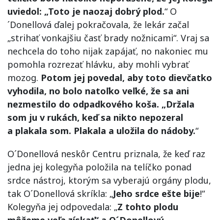
uviedol: „Toto je naozaj dobrý plod.
“ O
´Donellová ďalej pokračovala, že lekár začal
„strihať vonkajšiu časť brady nožnicami“. Vraj sa
nechcela do toho nijak zapájať, no nakoniec mu
pomohla rozrezať hlávku, aby mohli vybrať
mozog.
Potom jej povedal, aby toto dievčatko
vyhodila, no bolo natoľko veľké, že sa ani
nezmestilo do odpadkového koša. „Držala
som ju v rukách, keď sa nikto nepozeral
a plakala som. Plakala a uložila do nádoby.
“
O´Donellová neskôr Centru priznala, že keď raz
jedna jej kolegyňa položila na telíčko ponad
srdce nástroj, ktorým sa vyberajú orgány plodu,
tak O´Donellová skríkla: „
Jeho srdce ešte bije
!“
Kolegyňa jej odpovedala: „
Z tohto plodu
môžeme veľa získať“ a O´Donellovú