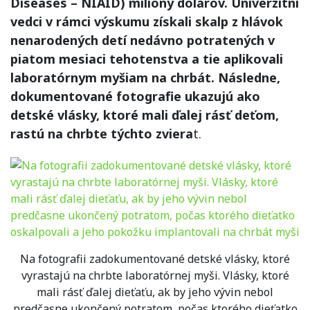
Diseases – NIAID) milióny dolárov. Univerzitní
vedci v rámci výskumu získali skalp z hlávok
nenarodených detí nedávno potratených v
piatom mesiaci tehotenstva a tie aplikovali
laboratórnym myšiam na chrbát. Následne,
dokumentované fotografie ukazujú ako
detské vlásky, ktoré mali ďalej rásť deťom,
rastú na chrbte týchto zviera
t.
Na fotografii zadokumentované detské vlásky, ktoré
vyrastajú na chrbte laboratórnej myši. Vlásky, ktoré
mali rásť ďalej dieťaťu, ak by jeho vývin nebol
predčasne ukončený potratom, počas ktorého dieťatko