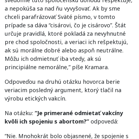
a nepokúša sa nad ňu vyvyšovať. Ak by sme
chceli parafrázovať Sväté písmo, v tomto
prípade sa dáva “cisárovi, čo je cisárovo”. Štát
určuje pravidlá, ktoré pokladá za nevyhnutné
pre chod spoločnosti, a veriaci ich rešpektujú,
ak sú morálne dobré alebo aspoň neutrálne.
Môžu ich odmietnuť iba vtedy, ak sú
principiálne nemorálne,” píše Kramara.
Odpoveďou na druhú otázku hovorca berie
veriacim posledný argument, ktorý tlačil na
výrobu etických vakcín.
Na otázku:
“Je primerané odmietať vakcíny
kvôli ich spojeniu s abortom?”
odpovedá:
“Nie. Mnohokrát bolo objasnené, že spojenie s