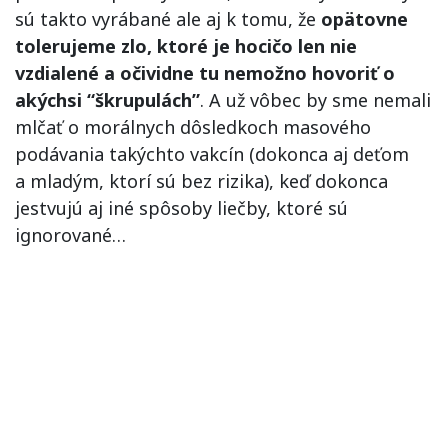
sú takto vyrábané ale aj k tomu, že
opätovne
tolerujeme zlo, ktoré je hocičo len nie
vzdialené a očividne tu nemožno hovoriť o
akýchsi “škrupulách”
. A už vôbec by sme nemali
mlčať o morálnych dôsledkoch masového
podávania takýchto vakcín (dokonca aj deťom
a mladým, ktorí sú bez rizika), keď dokonca
jestvujú aj iné spôsoby liečby, ktoré sú
ignorované…