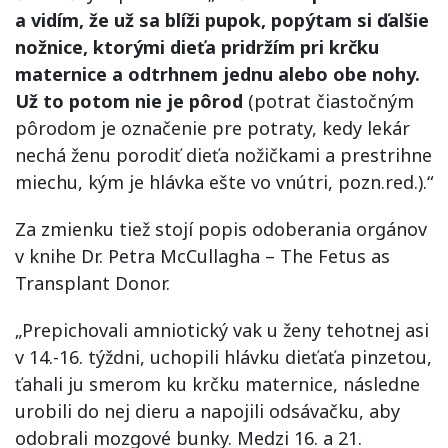
a vidím, že už sa blíži pupok, popýtam si ďalšie
nožnice, ktorými dieťa pridržím pri krčku
maternice a odtrhnem jednu alebo obe nohy.
Už to potom nie je pôrod
(potrat čiastočným
pôrodom je označenie pre potraty, kedy lekár
nechá ženu porodiť dieťa nožičkami a prestrihne
miechu, kým je hlávka ešte vo vnútri, pozn.red.).“
Za zmienku tiež stojí popis odoberania orgánov
v knihe Dr. Petra McCullagha – The Fetus as
Transplant Donor.
„Prepichovali amniotický vak u ženy tehotnej asi
v 14.-16. týždni, uchopili hlávku dieťaťa pinzetou,
ťahali ju smerom ku krčku maternice, následne
urobili do nej dieru a napojili odsávačku, aby
odobrali mozgové bunky. Medzi 16. a 21.