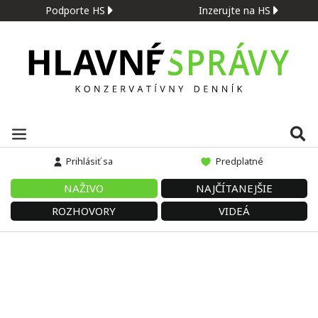
Podporte HS
Inzerujte na HS
Prihlásiť sa
Predplatné
NAŽIVO
NAJČÍTANEJŠIE
ROZHOVORY
VIDEÁ