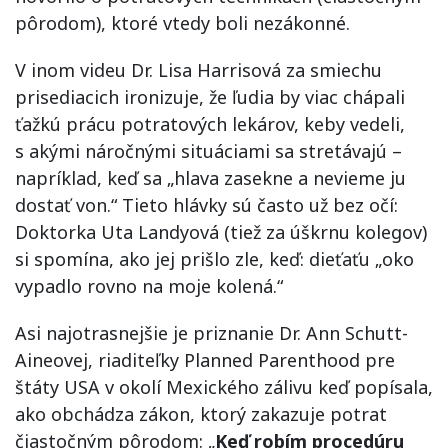
pôrodom), ktoré vtedy boli nezákonné.
V inom videu Dr. Lisa Harrisová za smiechu
prisediacich ironizuje, že ľudia by viac chápali
ťažkú prácu potratových lekárov, keby vedeli,
s akými náročnými situáciami sa stretávajú –
napríklad, keď sa „hlava zasekne a nevieme ju
dostať von.“ Tieto hlávky sú často už bez očí:
Doktorka Uta Landyová (tiež za úškrnu kolegov)
si spomína, ako jej prišlo zle, keď: dieťaťu „oko
vypadlo rovno na moje kolená.“
Asi najotrasnejšie je priznanie Dr. Ann Schutt-
Aineovej, riaditeľky Planned Parenthood pre
štáty USA v okolí Mexického zálivu keď popísala,
ako obchádza zákon, ktorý zakazuje potrat
čiastočným pôrodom: „
Keď robím procedúru