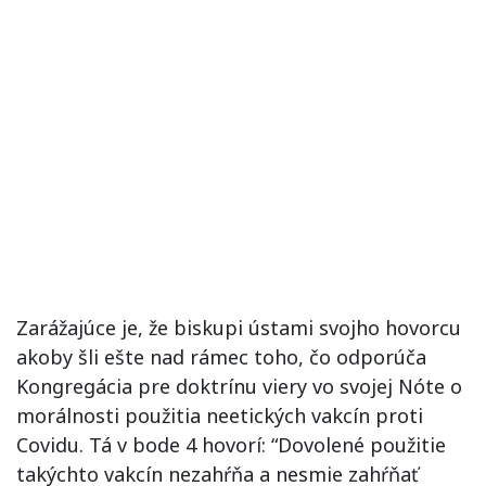
Zarážajúce je, že biskupi ústami svojho hovorcu
akoby šli ešte nad rámec toho, čo odporúča
Kongregácia pre doktrínu viery vo svojej Nóte o
morálnosti použitia neetických vakcín proti
Covidu. Tá v bode 4 hovorí: “Dovolené použitie
takýchto vakcín nezahŕňa a nesmie zahŕňať