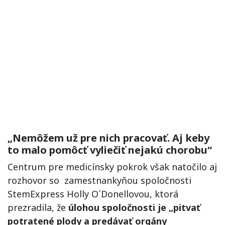
„Nemôžem už pre nich pracovať. Aj keby
to malo pomôcť vyliečiť nejakú chorobu“
Centrum pre medicínsky pokrok však natočilo aj
rozhovor so zamestnankyňou spoločnosti
StemExpress Holly O´Donellovou, ktorá
prezradila, že
úlohou spoločnosti je „pitvať
potratené plody a predávať orgány