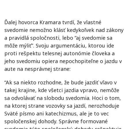
Ďalej hovorca Kramara tvrdí, že vlastné
svedomie nemožno klásť kedykoľvek nad zákony
a pravidlá spoločnosti, lebo “aj svedomie sa
môže mýliť”. Svoju argumentáciu, ktorou ide
proti rešpektu telesnej autonómie človeka a
jeho svedomiu opiera nepochopiteľne o jazdu v
aute na nesprávnej strane:
“Ak sa niekto rozhodne, že bude jazdiť vľavo v
takej krajine, kde všetci jazdia vpravo, nemôže
sa odvolávať na slobodu svedomia. Hoci o tom,
na ktorej strane vozovky sa jazdí, nerozhoduje
Sväté písmo ani katechizmus, ale je to vec
spoločenskej dohody. Správne formované
svedomie túto spoločenskú dohodu rešpektuje,