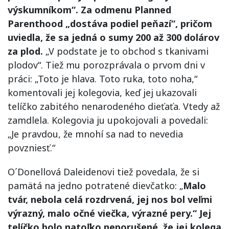
výskumníkom“. Za odmenu Planned
Parenthood „dostáva podiel peňazí“, pričom
uviedla, že sa jedná o sumy 200 až 300 dolárov
za plod.
„V podstate je to obchod s tkanivami
plodov“. Tiež mu porozprávala o prvom dni v
práci: „Toto je hlava. Toto ruka, toto noha,“
komentovali jej kolegovia, keď jej ukazovali
telíčko zabitého nenarodeného dieťaťa. Vtedy až
zamdlela. Kolegovia ju upokojovali a povedali:
„Je pravdou, že mnohí sa nad to nevedia
povzniesť.“
O´Donellová Daleidenovi tiež povedala, že si
pamätá na jedno potratené dievčatko: „
Malo
tvár, nebola celá rozdrvená, jej nos bol veľmi
výrazný, malo očné viečka, výrazné pery.“ Jej
telíčko bolo natoľko neporušené, že jej kolega