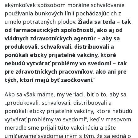
akýmkoľvek spôsobom morálne schvaľovanie
používania bunkových línií pochádzajúcich z
umelo potratených plodov.
Žiada sa teda – tak
od farmaceutických spoločností, ako aj od
vládnych zdravotníckych agentúr – aby sa
produkovali, schvaľovali, distribuovali a
ponúkali eticky prijateľné vakcíny, ktoré
nebudú vytvárať problémy vo svedomí – tak
pre zdravotníckych pracovníkov, ako ani pre
tých, ktorí majú byť zaočkovaní
.“
Ako sa však máme, my veriaci, biť o to, aby sa
„produkovali, schvaľovali, distribuovali a
ponúkali eticky prijateľné vakcíny, ktoré nebudú
vytvárať problémy vo svedomí“, keď v masovom
meradle sme prijali túto vakcináciu a ešte
umlčiavame svedomia iným s tým, že sa jedná o