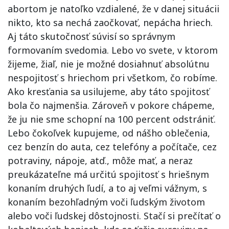
abortom je natoľko vzdialené, že v danej situácii
nikto, kto sa nechá zaočkovať, nepácha hriech.
Aj táto skutočnosť súvisí so správnym
formovaním svedomia. Lebo vo svete, v ktorom
žijeme, žiaľ, nie je možné dosiahnuť absolútnu
nespojitosť s hriechom pri všetkom, čo robíme.
Ako kresťania sa usilujeme, aby táto spojitosť
bola čo najmenšia. Zároveň v pokore chápeme,
že ju nie sme schopní na 100 percent odstrániť.
Lebo čokoľvek kupujeme, od nášho oblečenia,
cez benzín do auta, cez telefóny a počítače, cez
potraviny, nápoje, atď., môže mať, a neraz
preukázateľne má určitú spojitosť s hriešnym
konaním druhých ľudí, a to aj veľmi vážnym, s
konaním bezohľadným voči ľudským životom
alebo voči ľudskej dôstojnosti. Stačí si prečítať o