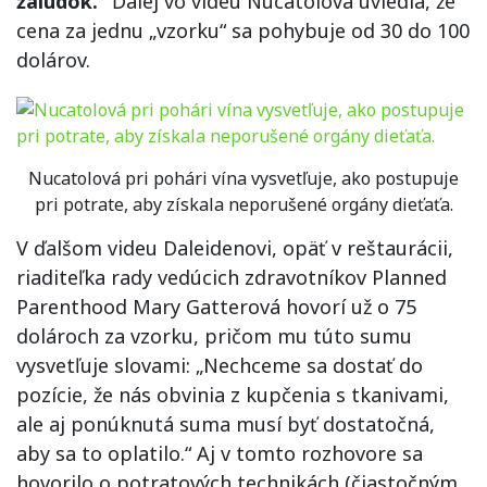
žalúdok.“
Ďalej vo videu Nucatolová uviedla, že
cena za jednu „vzorku“ sa pohybuje od 30 do 100
dolárov.
Nucatolová pri pohári vína vysvetľuje, ako postupuje
pri potrate, aby získala neporušené orgány dieťaťa.
V ďalšom videu Daleidenovi, opäť v reštaurácii,
riaditeľka rady vedúcich zdravotníkov Planned
Parenthood Mary Gatterová hovorí už o 75
dolároch za vzorku, pričom mu túto sumu
vysvetľuje slovami: „Nechceme sa dostať do
pozície, že nás obvinia z kupčenia s tkanivami,
ale aj ponúknutá suma musí byť dostatočná,
aby sa to oplatilo.“ Aj v tomto rozhovore sa
hovorilo o potratových technikách (čiastočným