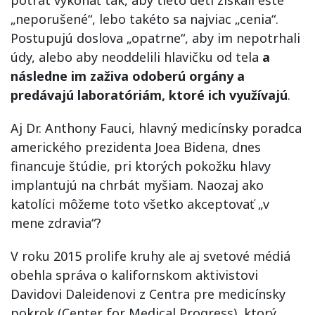
„neporušené“, lebo takéto sa najviac „cenia“.
Postupujú doslova „opatrne“, aby im nepotrhali
údy, alebo aby neoddelili hlavičku od tela
a
následne im zaživa odoberú orgány a
predávajú laboratóriám, ktoré ich využívajú
.
Aj Dr. Anthony Fauci, hlavný medicínsky poradca
amerického prezidenta Joea Bidena, dnes
financuje štúdie, pri ktorých pokožku hlavy
implantujú na chrbát myšiam. Naozaj ako
katolíci môžeme toto všetko akceptovať „v
mene zdravia“?
V roku 2015 prolife kruhy ale aj svetové médiá
obehla správa o kalifornskom aktivistovi
Davidovi Daleidenovi z Centra pre medicínsky
pokrok (Center for Medical Progress), ktorý