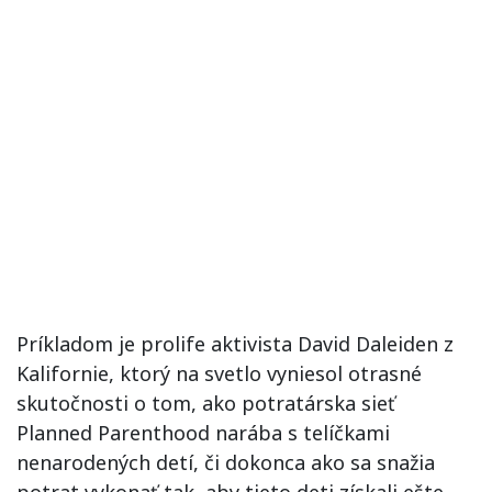
Príkladom je prolife aktivista David Daleiden z
Kalifornie, ktorý na svetlo vyniesol otrasné
skutočnosti o tom, ako potratárska sieť
Planned Parenthood narába s telíčkami
nenarodených detí, či dokonca ako sa snažia
potrat vykonať tak, aby tieto deti získali ešte