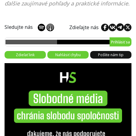
ďalšie zaujímavé pohľady a praktické informácie.
Sledujte nás
Zdieľajte nás
Prihlásiť sa
Zdieľať link
Nahlásiť chybu
Pošlite nám tip