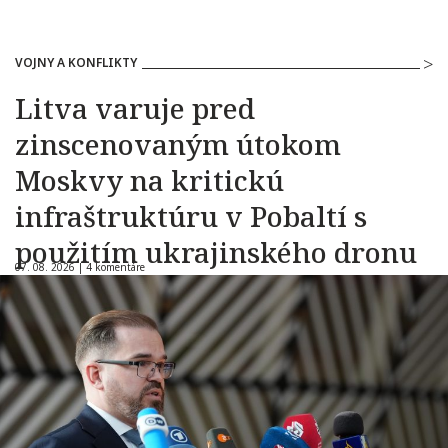
VOJNY A KONFLIKTY
Litva varuje pred
zinscenovaným útokom
Moskvy na kritickú
infraštruktúru v Pobaltí s
použitím ukrajinského dronu
07. 08. 2026 |
4 komentáre