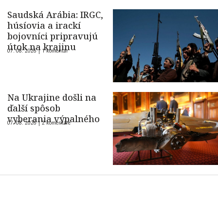
Saudská Arábia: IRGC,
húsíovia a irackí
bojovníci pripravujú
útok na krajinu
07. 08. 2026 |
1 komentár
Na Ukrajine došli na
ďalší spôsob
vyberania výpalného
07. 08. 2026 |
2 komentáre