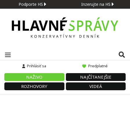
Podporte HS
Inzerujte na HS
Prihlásiť sa
Predplatné
NAŽIVO
NAJČÍTANEJŠIE
ROZHOVORY
VIDEÁ