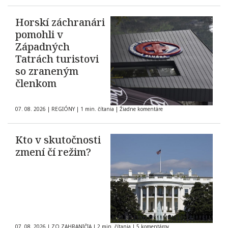
Horskí záchranári
pomohli v
Západných
Tatrách turistovi
so zraneným
členkom
07. 08. 2026
|
REGIÓNY
|
1 min. čítania
|
Žiadne komentáre
Kto v skutočnosti
zmení čí režim?
07. 08. 2026
|
ZO ZAHRANIČIA
|
2 min. čítania
|
5 komentárov