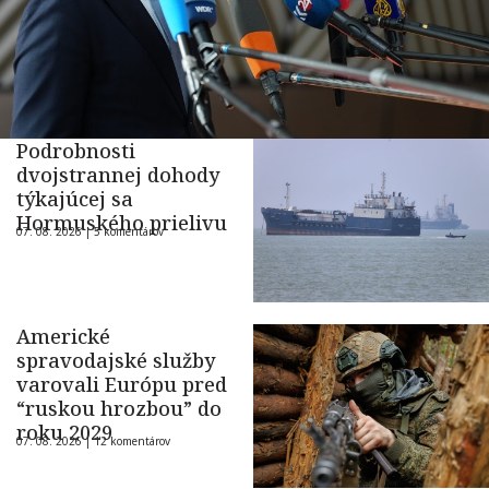
Podrobnosti
dvojstrannej dohody
týkajúcej sa
Hormuského prielivu
07. 08. 2026 |
5 komentárov
Americké
spravodajské služby
varovali Európu pred
“ruskou hrozbou” do
roku 2029
07. 08. 2026 |
12 komentárov