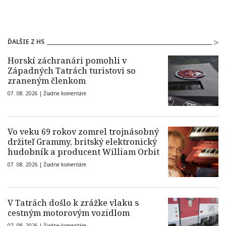
ĎALŠIE Z HS
Horskí záchranári pomohli v
Západných Tatrách turistovi so
zraneným členkom
07. 08. 2026 |
Žiadne komentáre
Vo veku 69 rokov zomrel trojnásobný
držiteľ Grammy, britský elektronický
hudobník a producent William Orbit
07. 08. 2026 |
Žiadne komentáre
V Tatrách došlo k zrážke vlaku s
cestným motorovým vozidlom
07. 08. 2026 |
Žiadne komentáre