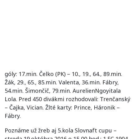
góly: 17.min. Čelko (PK) – 10., 19., 64., 89.min.
Žák, 29., 65., 85.min. Valenta, 36.min. Fábry,
54.min. Šimončič, 79.min. AurelienNgoyitala
Lola. Pred 450 divákmi rozhodovali: Trenčanský
– Čajka, Vician. Žlté karty: Prince, Háronik –
Fábry.
Poznáme už žreb aj 5.kola Slovnaft cupu –
streda 19.októbra 2016 o 15,00 hod.: 1.FC 1904