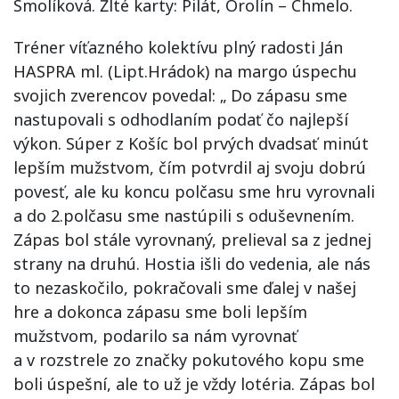
Smolíková. Žlté karty: Pilát, Orolín – Chmelo.
Tréner víťazného kolektívu plný radosti Ján
HASPRA ml. (Lipt.Hrádok) na margo úspechu
svojich zverencov povedal: „ Do zápasu sme
nastupovali s odhodlaním podať čo najlepší
výkon. Súper z Košíc bol prvých dvadsať minút
lepším mužstvom, čím potvrdil aj svoju dobrú
povesť, ale ku koncu polčasu sme hru vyrovnali
a do 2.polčasu sme nastúpili s oduševnením.
Zápas bol stále vyrovnaný, prelieval sa z jednej
strany na druhú. Hostia išli do vedenia, ale nás
to nezaskočilo, pokračovali sme ďalej v našej
hre a dokonca zápasu sme boli lepším
mužstvom, podarilo sa nám vyrovnať
a v rozstrele zo značky pokutového kopu sme
boli úspešní, ale to už je vždy lotéria. Zápas bol