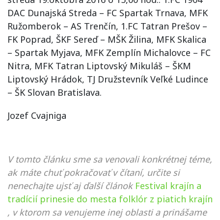
DAC Dunajská Streda – FC Spartak Trnava, MFK
Ružomberok – AS Trenčín, 1.FC Tatran Prešov –
FK Poprad, ŠKF Sereď – MŠK Žilina, MFK Skalica
– Spartak Myjava, MFK Zemplín Michalovce – FC
Nitra, MFK Tatran Liptovský Mikuláš – ŠKM
Liptovský Hrádok, TJ Družstevník Veľké Ludince
– ŠK Slovan Bratislava.
Jozef Cvajniga
V tomto článku sme sa venovali konkrétnej téme,
ak máte chuť pokračovať v čítaní, určite si
nenechajte ujsť aj ďalší článok
Festival krajín a
tradícií prinesie do mesta folklór z piatich krajín
, v ktorom sa venujeme inej oblasti a prinášame