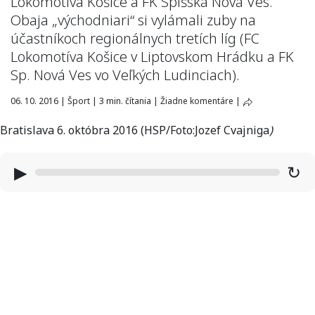
Lokomotíva Košice a FK Spišská Nová Ves.
Obaja „východniari“ si vylámali zuby na
účastníkoch regionálnych tretích líg (FC
Lokomotíva Košice v Liptovskom Hrádku a FK
Sp. Nová Ves vo Veľkých Ludinciach).
06. 10. 2016
|
Šport
|
3 min. čítania
|
Žiadne komentáre
|
Bratislava 6. októbra 2016 (HSP/Foto:Jozef Cvajniga
)
▶
↻