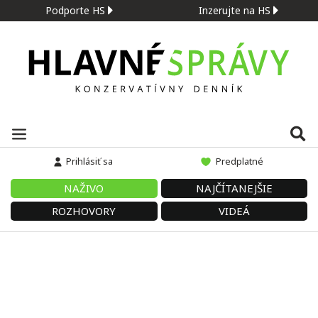
Podporte HS
Inzerujte na HS
Prihlásiť sa
Predplatné
NAŽIVO
NAJČÍTANEJŠIE
ROZHOVORY
VIDEÁ