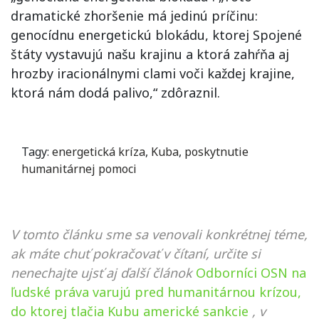
dramatické zhoršenie má jedinú príčinu:
genocídnu energetickú blokádu, ktorej Spojené
štáty vystavujú našu krajinu a ktorá zahŕňa aj
hrozby iracionálnymi clami voči každej krajine,
ktorá nám dodá palivo,“ zdôraznil.
Tagy:
energetická kríza
,
Kuba
,
poskytnutie
humanitárnej pomoci
V tomto článku sme sa venovali konkrétnej téme,
ak máte chuť pokračovať v čítaní, určite si
nenechajte ujsť aj ďalší článok
Odborníci OSN na
ľudské práva varujú pred humanitárnou krízou,
do ktorej tlačia Kubu americké sankcie
, v