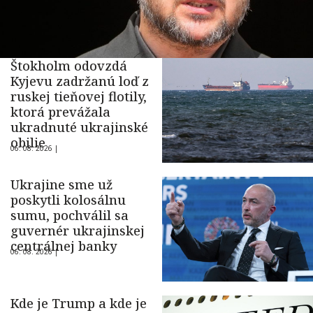
Štokholm odovzdá
Kyjevu zadržanú loď z
ruskej tieňovej flotily,
ktorá prevážala
ukradnuté ukrajinské
obilie
06. 08. 2026 |
Ukrajine sme už
poskytli kolosálnu
sumu, pochválil sa
guvernér ukrajinskej
centrálnej banky
06. 08. 2026 |
Kde je Trump a kde je