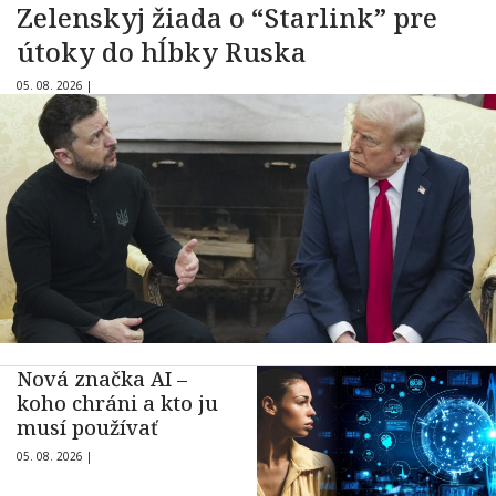
Zelenskyj žiada o “Starlink” pre
útoky do hĺbky Ruska
05. 08. 2026 |
Nová značka AI –
koho chráni a kto ju
musí používať
05. 08. 2026 |