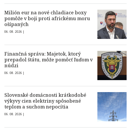
Milión eur na nové chladiace boxy
pomôže v boji proti africkému moru
ošípaných
06. 08. 2026 |
Finančná správa: Majetok, ktorý
prepadol štátu, môže pomôcť ľuďom v
núdzi
06. 08. 2026 |
Slovenské domácnosti krátkodobé
výkyvy cien elektriny spôsobené
teplom a suchom nepocítia
06. 08. 2026 |