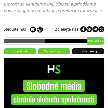
ktorom sa venujeme inej oblasti a prinášame
ďalšie zaujímavé pohľady a praktické informácie.
Sledujte nás
Zdieľajte nás
Prihlásiť sa
Zdieľať link
Nahlásiť chybu
Pošlite nám tip