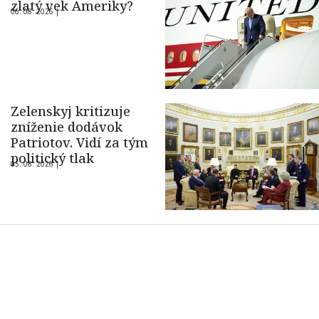
zlatý vek Ameriky?
06. 08. 2026 |
Zelenskyj kritizuje
zníženie dodávok
Patriotov. Vidí za tým
politický tlak
05. 08. 2026 |