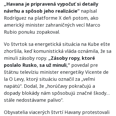
„Havana je pripravená vypočuť si detaily
návrhu a spôsob jeho realizácie“
napísal
Rodríguez na platforme X deň potom, ako
americký minister zahraničných vecí Marco
Rubio ponuku zopakoval.
Vo štvrtok sa energetická situácia na Kube ešte
zhoršila, keď komunistická vláda oznámila, že sa
minuli zásoby ropy.
„Zásoby ropy, ktoré
poslalo Rusko, sa už minuli,“
povedal pre
štátnu televíziu minister energetiky Vicente de
la O Levy, ktorý situáciu označil za „veľmi
napätú“. Dodal, že „horúčavy pokračujú a
dopady blokády nám spôsobujú značné škody…
stále nedostávame palivo“.
Obyvatelia viacerých štvrtí Havany protestovali