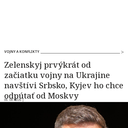
VOJNY A KONFLIKTY
Zelenskyj prvýkrát od
začiatku vojny na Ukrajine
navštívi Srbsko, Kyjev ho chce
odpútať od Moskvy
06. 08. 2026 |