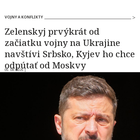
VOJNY A KONFLIKTY
Zelenskyj prvýkrát od
začiatku vojny na Ukrajine
navštívi Srbsko, Kyjev ho chce
odpútať od Moskvy
06. 08. 2026 |