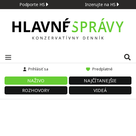
Podporte HS
Inzerujte na HS
Prihlásiť sa
Predplatné
NAŽIVO
NAJČÍTANEJŠIE
ROZHOVORY
VIDEÁ