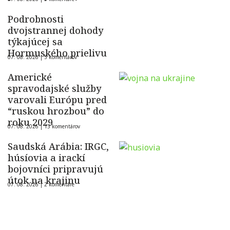
Podrobnosti
dvojstrannej dohody
týkajúcej sa
Hormuského prielivu
07. 08. 2026 |
5 komentárov
Americké
spravodajské služby
varovali Európu pred
“ruskou hrozbou” do
roku 2029
07. 08. 2026 |
13 komentárov
Saudská Arábia: IRGC,
húsíovia a irackí
bojovníci pripravujú
útok na krajinu
07. 08. 2026 |
2 komentáre