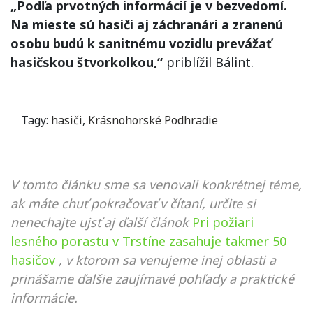
„Podľa prvotných informácií je v bezvedomí.
Na mieste sú hasiči aj záchranári a zranenú
osobu budú k sanitnému vozidlu prevážať
hasičskou štvorkolkou,“
priblížil Bálint.
Tagy:
hasiči
,
Krásnohorské Podhradie
V tomto článku sme sa venovali konkrétnej téme,
ak máte chuť pokračovať v čítaní, určite si
nenechajte ujsť aj ďalší článok
Pri požiari
lesného porastu v Trstíne zasahuje takmer 50
hasičov
, v ktorom sa venujeme inej oblasti a
prinášame ďalšie zaujímavé pohľady a praktické
informácie.