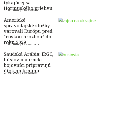
týkajúcej sa
Hormuského prielivu
07. 08. 2026 |
5 komentárov
Americké
spravodajské služby
varovali Európu pred
“ruskou hrozbou” do
roku 2029
07. 08. 2026 |
13 komentárov
Saudská Arábia: IRGC,
húsíovia a irackí
bojovníci pripravujú
útok na krajinu
07. 08. 2026 |
2 komentáre