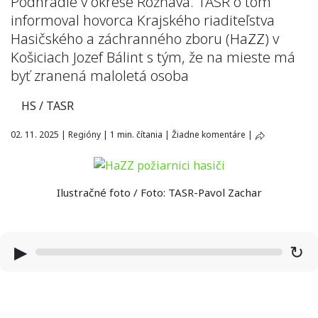
Podhradie v okrese Rožňava. TASR o tom
informoval hovorca Krajského riaditeľstva
Hasičského a záchranného zboru (HaZZ) v
Košiciach Jozef Bálint s tým, že na mieste má
byť zranená maloletá osoba
HS / TASR
02. 11. 2025
|
Regióny
|
1 min. čítania
|
Žiadne komentáre
|
Ilustračné foto / Foto: TASR-Pavol Zachar
▶
↻