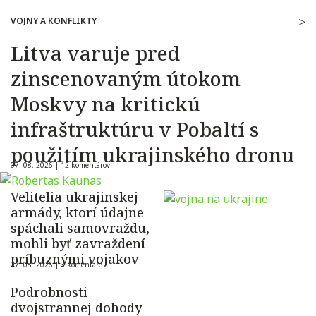
VOJNY A KONFLIKTY
Litva varuje pred
zinscenovaným útokom
Moskvy na kritickú
infraštruktúru v Pobaltí s
použitím ukrajinského dronu
07. 08. 2026 |
12 komentárov
Velitelia ukrajinskej
armády, ktorí údajne
spáchali samovraždu,
mohli byť zavraždení
príbuznými vojakov
07. 08. 2026 |
3 komentáre
Podrobnosti
dvojstrannej dohody