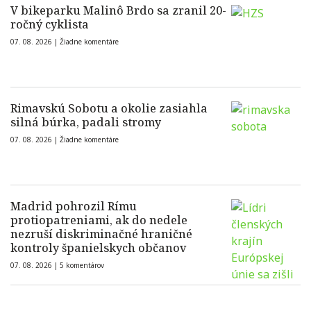
V bikeparku Malinô Brdo sa zranil 20-
ročný cyklista
07. 08. 2026 |
Žiadne komentáre
Rimavskú Sobotu a okolie zasiahla
silná búrka, padali stromy
07. 08. 2026 |
Žiadne komentáre
Madrid pohrozil Rímu
protiopatreniami, ak do nedele
nezruší diskriminačné hraničné
kontroly španielskych občanov
07. 08. 2026 |
5 komentárov