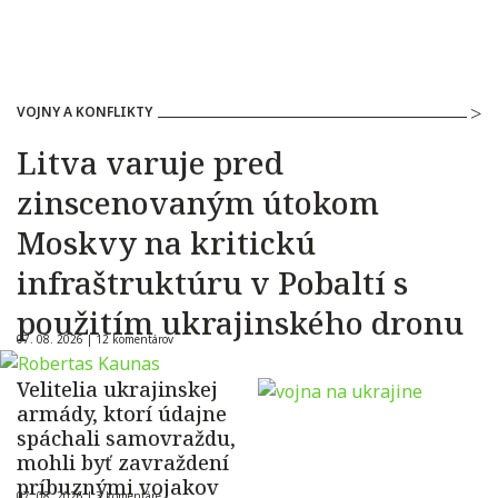
VOJNY A KONFLIKTY
Litva varuje pred
zinscenovaným útokom
Moskvy na kritickú
infraštruktúru v Pobaltí s
použitím ukrajinského dronu
07. 08. 2026 |
12 komentárov
Velitelia ukrajinskej
armády, ktorí údajne
spáchali samovraždu,
mohli byť zavraždení
príbuznými vojakov
07. 08. 2026 |
3 komentáre