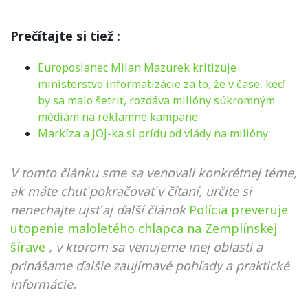
Prečítajte si tiež :
Europoslanec Milan Mazurek kritizuje
ministerstvo informatizácie za to, že v čase, keď
by sa malo šetriť, rozdáva milióny súkromným
médiám na reklamné kampane
Markíza a JOJ-ka si prídu od vlády na milióny
V tomto článku sme sa venovali konkrétnej téme,
ak máte chuť pokračovať v čítaní, určite si
nenechajte ujsť aj ďalší článok
Polícia preveruje
utopenie maloletého chlapca na Zemplínskej
šírave
, v ktorom sa venujeme inej oblasti a
prinášame ďalšie zaujímavé pohľady a praktické
informácie.