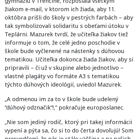
gymnáziu v Trenčíne, rozposlala všetkým
žiakom e-mail, v ktorom ich žiada, aby 11.
októbra prišli do školy v pestrých farbách – aby
tak symbolizovali solidaritu s obeťami útoku v
Teplárni. Mazurek tvrdí, že učiteľka žiakov tiež
informuje o tom, že celé jedno poschodie v
škole bude vyčlenené na nástenky s dúhovou
tematikou. Učiteľka dokonca žiada žiakov, aby si
pripravili – či už v skupine alebo jednotlivo –
vlastné plagáty vo formáte A3 s tematikou
týchto dúhových ideológií, uviedol Mazurek.
„A odmenou im za to v škole bude udelený
“dúhový odznačik“!,“ pokračuje europoslanec.
„Nie som jediný rodič, ktorý pri takej informácii
vypení a pýta sa, čo si to do čerta dovoľujú! Som
presvedčený, že nás je stále väčšina a na našich