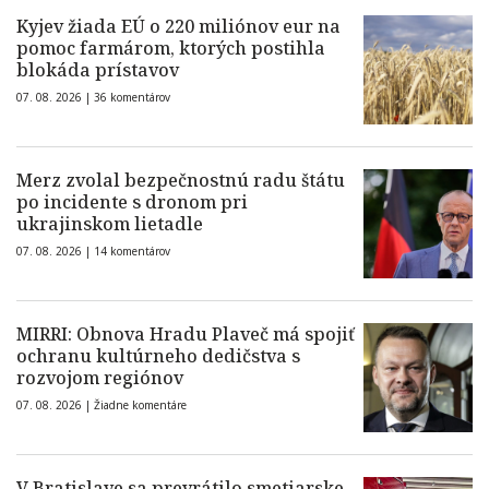
Kyjev žiada EÚ o 220 miliónov eur na
pomoc farmárom, ktorých postihla
blokáda prístavov
07. 08. 2026 |
36 komentárov
Merz zvolal bezpečnostnú radu štátu
po incidente s dronom pri
ukrajinskom lietadle
07. 08. 2026 |
14 komentárov
MIRRI: Obnova Hradu Plaveč má spojiť
ochranu kultúrneho dedičstva s
rozvojom regiónov
07. 08. 2026 |
Žiadne komentáre
V Bratislave sa prevrátilo smetiarske