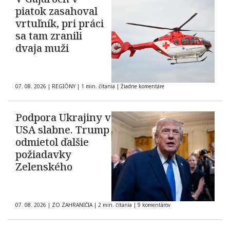
piatok zasahoval
vrtuľník, pri práci
sa tam zranili
dvaja muži
07. 08. 2026
|
REGIÓNY
|
1 min. čítania
|
Žiadne komentáre
Podpora Ukrajiny v
USA slabne. Trump
odmietol ďalšie
požiadavky
Zelenského
07. 08. 2026
|
ZO ZAHRANIČIA
|
2 min. čítania
|
9 komentárov