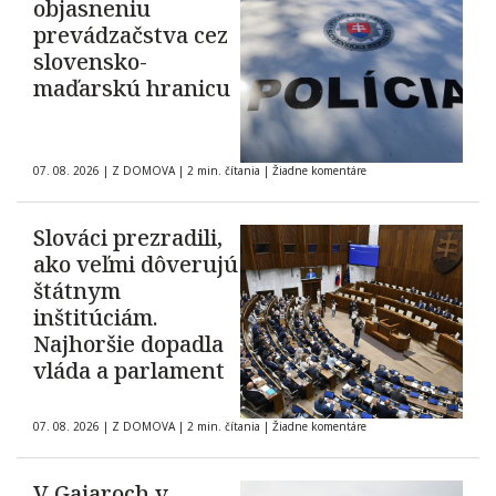
objasneniu
prevádzačstva cez
slovensko-
maďarskú hranicu
07. 08. 2026
|
Z DOMOVA
|
2 min. čítania
|
Žiadne komentáre
Slováci prezradili,
ako veľmi dôverujú
štátnym
inštitúciám.
Najhoršie dopadla
vláda a parlament
07. 08. 2026
|
Z DOMOVA
|
2 min. čítania
|
Žiadne komentáre
V Gajaroch v