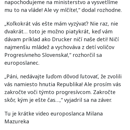
napochodujeme na ministerstvo a vysvetlíme
mu to na vláde! Ale vy mlčíte!,“ dodal rozhodne.
„Koľkokrát vás ešte mám vyzývať? Nie raz, nie
dvakrát… toto je možno piatykrát, keď vám
dávam príklad ako Drucker ničí naše deti! Ničí
najmenšiu mládež a vychováva z detí voličov
Progresívneho Slovenska!,“ rozhorčil sa
europoslanec.
„Páni, nedávajte ľuďom dôvod ľutovať, že zvolili
vás namiesto hnutia Republika! Ale prosím vás
zakročte voči týmto progresívcom. Zakročte
skôr, kým je ešte čas…,“ vyjadril sa na záver.
Tu je krátke video europoslanca Milana
Mazureka