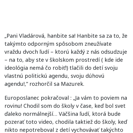
„Pani Vladárová, hanbite sa! Hanbite sa za to, že
takýmto odporným spôsobom zneužívate
vraždu dvoch ľudí – ktorú každý z nás odsudzuje
– na to, aby ste v školskom prostredí ( kde ide
ideológia nemá čo robiť!) tlačili do detí svoju
vlastnú politickú agendu, svoju dúhovú
agendu!,“ rozhorčil sa Mazurek.
Europoslanec pokračoval : „Ja vám to poviem na
rovinu! Chodil som do školy v čase, keď bol svet
ďaleko normálnejší… Väčšina ľudí, ktorá bude
pozerať toto video, chodila taktiež do školy, keď
nikto nepotreboval z detí vychovávať takýchto