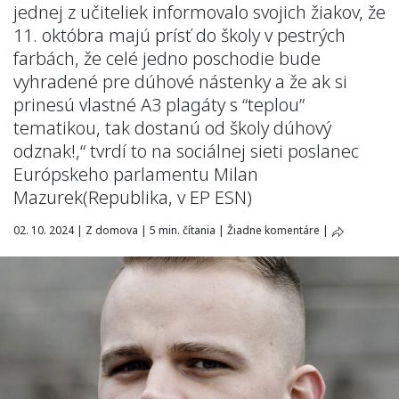
jednej z učiteliek informovalo svojich žiakov, že
11. októbra majú prísť do školy v pestrých
farbách, že celé jedno poschodie bude
vyhradené pre dúhové nástenky a že ak si
prinesú vlastné A3 plagáty s “teplou”
tematikou, tak dostanú od školy dúhový
odznak!,“ tvrdí to na sociálnej sieti poslanec
Európskeho parlamentu Milan
Mazurek(Republika, v EP ESN)
02. 10. 2024
|
Z domova
|
5 min. čítania
|
Žiadne komentáre
|