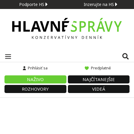
Podporte HS
Inzerujte na HS
Prihlásiť sa
Predplatné
NAŽIVO
NAJČÍTANEJŠIE
ROZHOVORY
VIDEÁ