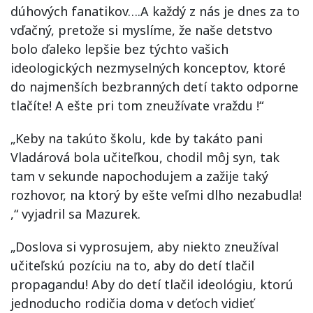
dúhových fanatikov….A každý z nás je dnes za to
vďačný, pretože si myslíme, že naše detstvo
bolo ďaleko lepšie bez týchto vašich
ideologických nezmyselných konceptov, ktoré
do najmenších bezbranných detí takto odporne
tlačíte! A ešte pri tom zneužívate vraždu !“
„Keby na takúto školu, kde by takáto pani
Vladárová bola učiteľkou, chodil môj syn, tak
tam v sekunde napochodujem a zažije taký
rozhovor, na ktorý by ešte veľmi dlho nezabudla!
,“ vyjadril sa Mazurek.
„Doslova si vyprosujem, aby niekto zneužíval
učiteľskú pozíciu na to, aby do detí tlačil
propagandu! Aby do detí tlačil ideológiu, ktorú
jednoducho rodičia doma v deťoch vidieť