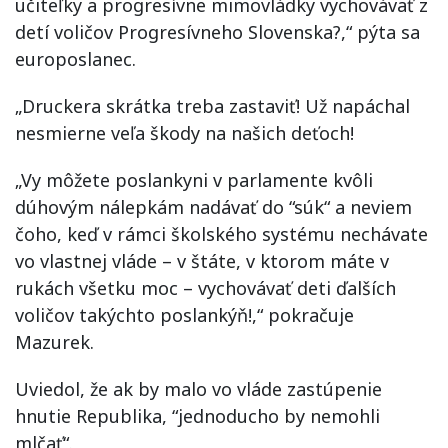
učiteľky a progresívne mimovládky vychovávať z
detí voličov Progresívneho Slovenska?,“ pýta sa
europoslanec.
„Druckera skrátka treba zastaviť! Už napáchal
nesmierne veľa škody na našich deťoch!
„Vy môžete poslankyni v parlamente kvôli
dúhovým nálepkám nadávať do “súk“ a neviem
čoho, keď v rámci školského systému nechávate
vo vlastnej vláde – v štáte, v ktorom máte v
rukách všetku moc – vychovávať deti ďalších
voličov takýchto poslankýň!,“ pokračuje
Mazurek.
Uviedol, že ak by malo vo vláde zastúpenie
hnutie Republika, “jednoducho by nemohli
mlčať“.