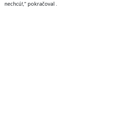
nechcú!,“ pokračoval .