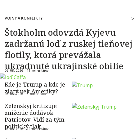
VOJNY A KONFLIKTY
Štokholm odovzdá Kyjevu
zadržanú loď z ruskej tieňovej
flotily, ktorá prevážala
ukradnuté ukrajinské obilie
06. 08. 2026 |
11 komentárov
Kde je Trump a kde je
zlatý vek Ameriky?
06. 08. 2026 |
5 komentárov
Zelenskyj kritizuje
zníženie dodávok
Patriotov. Vidí za tým
politický tlak
05. 08. 2026 |
22 komentárov