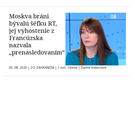
Moskva bráni
bývalú šéfku RT,
jej vyhostenie z
Francúzska
nazvala
„prenasledovaním“
06. 08. 2026
|
ZO ZAHRANIČIA
|
1 min. čítania
|
Žiadne komentáre