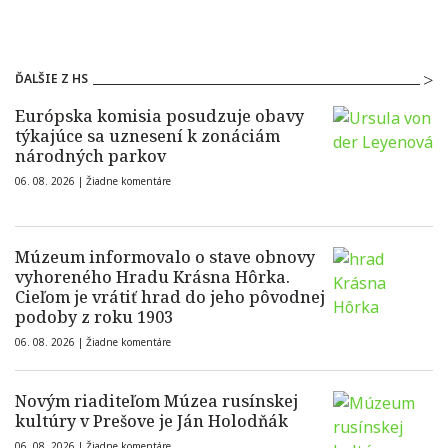
ĎALŠIE Z HS
Európska komisia posudzuje obavy
týkajúce sa uznesení k zonáciám
národných parkov
06. 08. 2026 |
Žiadne komentáre
Múzeum informovalo o stave obnovy
vyhoreného Hradu Krásna Hôrka.
Cieľom je vrátiť hrad do jeho pôvodnej
podoby z roku 1903
06. 08. 2026 |
Žiadne komentáre
Novým riaditeľom Múzea rusínskej
kultúry v Prešove je Ján Holodňák
06. 08. 2026 |
Žiadne komentáre