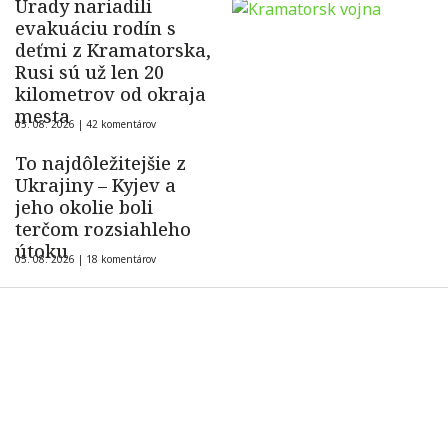
Úrady nariadili
evakuáciu rodín s
deťmi z Kramatorska,
Rusi sú už len 20
kilometrov od okraja
mesta
05. 08. 2026 |
42 komentárov
To najdôležitejšie z
Ukrajiny – Kyjev a
jeho okolie boli
terčom rozsiahleho
útoku
05. 08. 2026 |
18 komentárov