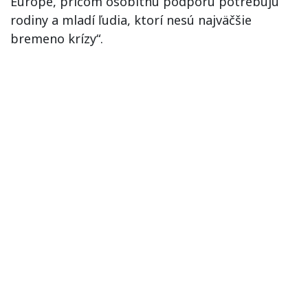
Európe, pričom osobitnú podporu potrebujú
rodiny a mladí ľudia, ktorí nesú najväčšie
bremeno krízy“.