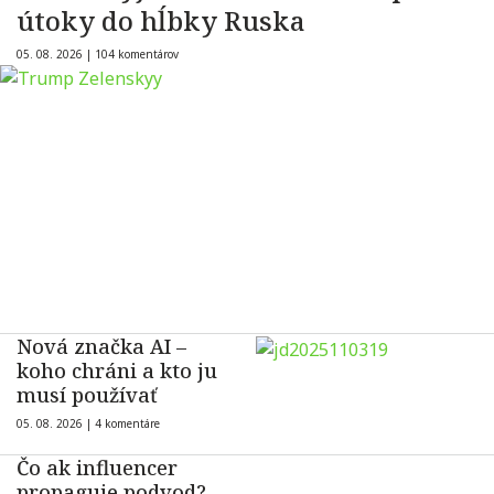
útoky do hĺbky Ruska
05. 08. 2026 |
104 komentárov
Nová značka AI –
koho chráni a kto ju
musí používať
05. 08. 2026 |
4 komentáre
Čo ak influencer
propaguje podvod?