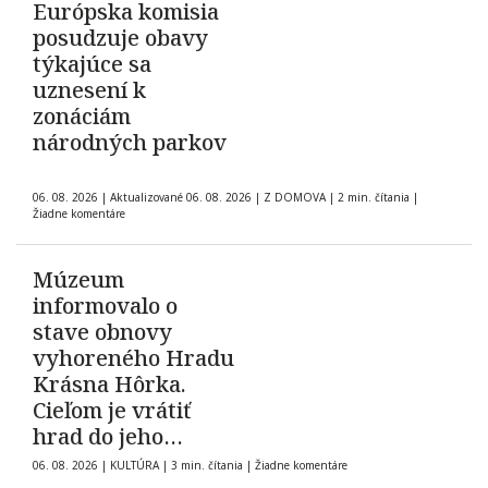
Európska komisia
posudzuje obavy
týkajúce sa
uznesení k
zonáciám
národných parkov
06. 08. 2026
|
Aktualizované 06. 08. 2026
|
Z DOMOVA
|
2 min. čítania
|
Žiadne komentáre
Múzeum
informovalo o
stave obnovy
vyhoreného Hradu
Krásna Hôrka.
Cieľom je vrátiť
hrad do jeho
pôvodnej podoby z
06. 08. 2026
|
KULTÚRA
|
3 min. čítania
|
Žiadne komentáre