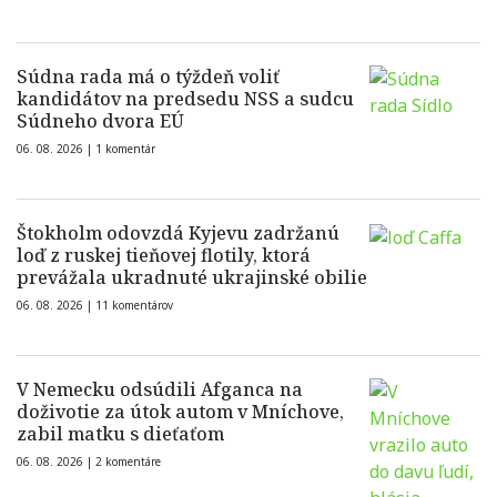
Súdna rada má o týždeň voliť
kandidátov na predsedu NSS a sudcu
Súdneho dvora EÚ
06. 08. 2026 |
1 komentár
Štokholm odovzdá Kyjevu zadržanú
loď z ruskej tieňovej flotily, ktorá
prevážala ukradnuté ukrajinské obilie
06. 08. 2026 |
11 komentárov
V Nemecku odsúdili Afganca na
doživotie za útok autom v Mníchove,
zabil matku s dieťaťom
06. 08. 2026 |
2 komentáre