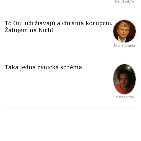
Ivan Štubňa
Michal Durila
Marek Brna