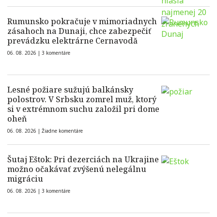
Rumunsko pokračuje v mimoriadnych
zásahoch na Dunaji, chce zabezpečiť
prevádzku elektrárne Cernavodă
06. 08. 2026 |
3 komentáre
Lesné požiare sužujú balkánsky
polostrov. V Srbsku zomrel muž, ktorý
si v extrémnom suchu založil pri dome
oheň
06. 08. 2026 |
Žiadne komentáre
Šutaj Eštok: Pri dezerciách na Ukrajine
možno očakávať zvýšenú nelegálnu
migráciu
06. 08. 2026 |
3 komentáre