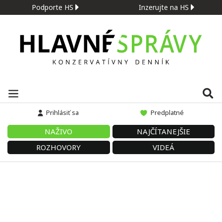
Podporte HS
Inzerujte na HS
Prihlásiť sa
Predplatné
NAŽIVO
NAJČÍTANEJŠIE
ROZHOVORY
VIDEÁ