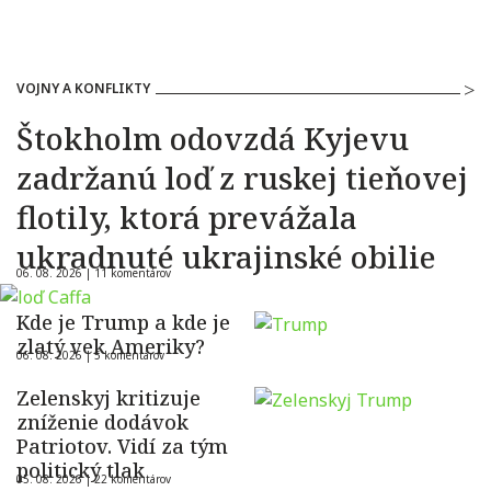
VOJNY A KONFLIKTY
Štokholm odovzdá Kyjevu
zadržanú loď z ruskej tieňovej
flotily, ktorá prevážala
ukradnuté ukrajinské obilie
06. 08. 2026 |
11 komentárov
Kde je Trump a kde je
zlatý vek Ameriky?
06. 08. 2026 |
5 komentárov
Zelenskyj kritizuje
zníženie dodávok
Patriotov. Vidí za tým
politický tlak
05. 08. 2026 |
22 komentárov