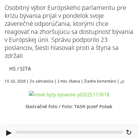
Osobitný výbor Európskeho parlamentu pre
krízu bývania prijal v pondelok svoje
záverečné odporúčania, ktorými chce
reagovať na zhoršujúcu sa dostupnosť bývania
v Európskej únii. Správu podporilo 23
poslancov, šiesti hlasovali proti a štyria sa
zdržali
HS / SITA
10. 02. 2026
|
Zo zahraničia
|
2 min. čítania
|
Žiadne komentáre
|
Ilustračné foto / Foto: TASR-Jozef Poliak
▶
↻