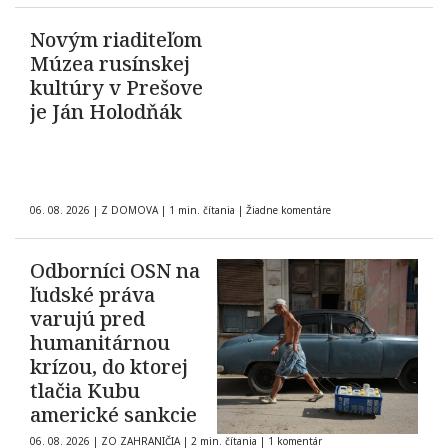
roku 1903
Novým riaditeľom
Múzea rusínskej
kultúry v Prešove
je Ján Holodňák
06. 08. 2026
|
Z DOMOVA
|
1 min. čítania
|
Žiadne komentáre
Odborníci OSN na
ľudské práva
varujú pred
humanitárnou
krízou, do ktorej
tlačia Kubu
americké sankcie
06. 08. 2026
|
ZO ZAHRANIČIA
|
2 min. čítania
|
1 komentár