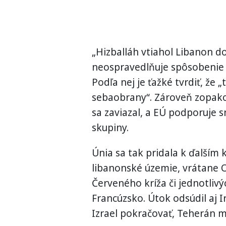
„Hizballáh vtiahol Libanon d
neospravedlňuje spôsobenie t
Podľa nej je ťažké tvrdiť, ž
sebaobrany“. Zároveň zopakov
sa zaviazal, a EÚ podporuje 
skupiny.
Únia sa tak pridala k ďalším 
libanonské územie, vrátane 
Červeného kríža či jednotlivý
Francúzsko. Útok odsúdil aj I
Izrael pokračovať, Teherán m