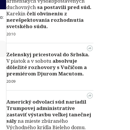
arménskych vysokopostavených
duchovných
sa postavili pred súd.
Karekin
čelí obvineniu z
o:
nerešpektovania rozhodnutia
svetského súdu.
20:10
↻
Zelenskyj pricestoval do Srbska.
V piatok a v sobotu
absolvuje
dôležité rozhovory s Vučičom a
premiérom Djurom Macutom.
20:09
Americký odvolací súd nariadil
Trumpovej administratíve
zastaviť výstavbu veľkej tanečnej
sály
na mieste zbúraného
Východného krídla Bieleho domu.