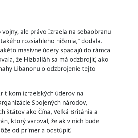
o vojny, ale právo Izraela na sebaobranu
akého rozsiahleho ničenia,“ dodala.
e „takéto masívne údery spadajú do rámca
ala, že Hizballáh sa má odzbrojiť, ako
snahy Libanonu o odzbrojenie tejto
kritikom izraelských úderov na
Organizácie Spojených národov,
ch štátov ako Čína, Veľká Británia a
rán, ktorý varoval, že ak v nich bude
ôže od prímeria odstúpiť.