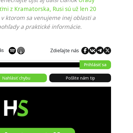
nenechajte ujsť aj ďalší článok
Úrady
eťmi z Kramatorska, Rusi sú už len 20
, v ktorom sa venujeme inej oblasti a
ohľady a praktické informácie.
 nás
Zdieľajte nás
Prihlásiť sa
Nahlásiť chybu
Pošlite nám tip