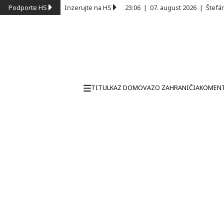
Podporte HS
Inzerujte na HS
23:06
|
07. august 2026
|
Štefá
TITULKA
Z DOMOVA
ZO ZAHRANIČIA
KOMEN