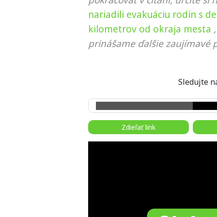
pokračovať v čítaní, určite si 
nariadili evakuáciu rodín s d
kilometrov od okraja mesta
prinášame ďalšie zaujímavé p
Sledujte
Zdieľať link