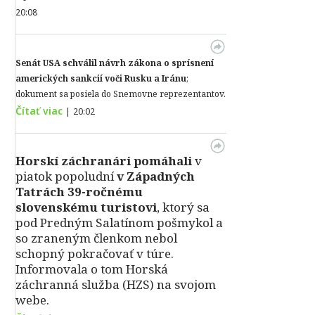
20:08
Senát USA schválil návrh zákona o sprísnení
amerických sankcií voči Rusku a Iránu
;
dokument sa posiela do Snemovne reprezentantov.
Čítať viac
|
20:02
Horskí záchranári pomáhali
v
piatok popoludní
v Západných
Tatrách 39-ročnému
slovenskému turistovi
, ktorý sa
pod Predným Salatínom pošmykol a
so zraneným členkom nebol
schopný pokračovať v túre.
Informovala o tom Horská
záchranná služba (HZS) na svojom
webe.