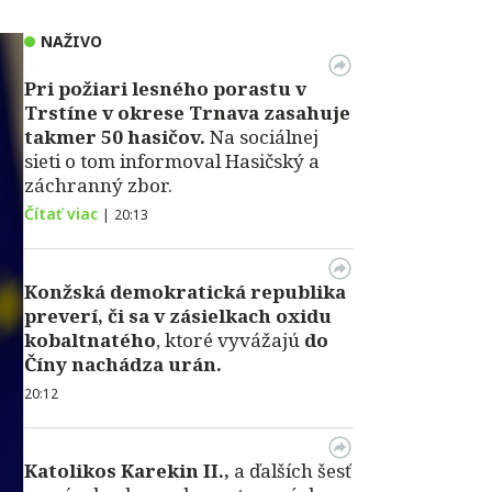
NAŽIVO
Pri požiari lesného porastu v
Trstíne v okrese Trnava zasahuje
takmer 50 hasičov.
Na sociálnej
sieti o tom informoval Hasičský a
záchranný zbor.
Čítať viac
|
20:13
Konžská demokratická republika
preverí, či sa v zásielkach oxidu
kobaltnatého
, ktoré vyvážajú
do
Číny nachádza urán.
20:12
Katolikos Karekin II.,
a ďalších šesť