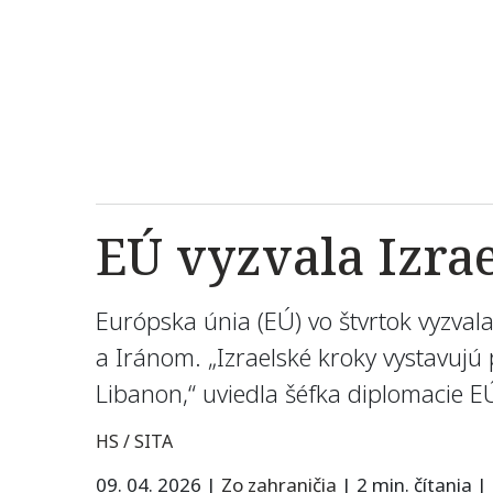
EÚ vyzvala Izra
Európska únia (EÚ) vo štvrtok vyzvala
a Iránom. „Izraelské kroky vystavujú
Libanon,“ uviedla šéfka diplomacie E
HS / SITA
09. 04. 2026
|
Zo zahraničia
|
2 min. čítania
|