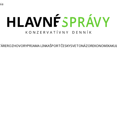
nia
TÁRE
ROZHOVORY
PRIAMA LINKA
ŠPORT
ČESKY
SVETONÁZOR
EKONOMIKA
KU