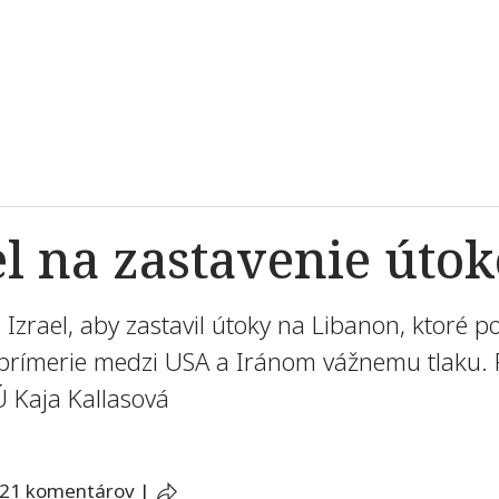
el na zastavenie úto
 Izrael, aby zastavil útoky na Libanon, ktoré 
 prímerie medzi USA a Iránom vážnemu tlaku. Pr
Ú Kaja Kallasová
21 komentárov
|