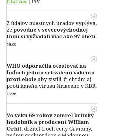
Čítať viac
|
19:31
Z údajov miestnych úradov vyplýva,
že
povodne v severovýchodnej
Indii si vyžiadali viac ako 97 obetí.
19:30
WHO odporučila otestovať na
ľuďoch jedinú schválenú vakcínu
proti ebole
aby zistili, či chráni aj
proti kmeňu vírusu šíriaceho v KDR.
19:28
Vo veku 69 rokov zomrel britský
hudobník a producent William
Orbit
, držiteľ troch ceny Grammy,
známy spoluprácou s Madonnou,