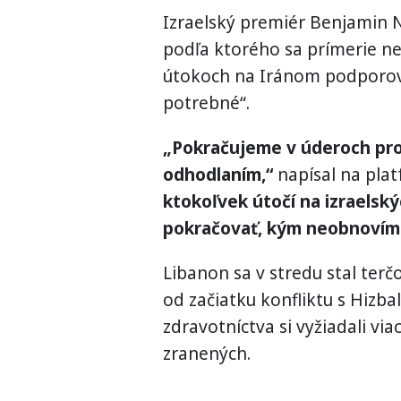
Izraelský premiér Benjamin N
podľa ktorého sa prímerie n
útokoch na Iránom podporov
potrebné“.
„Pokračujeme v úderoch prot
odhodlaním,“
napísal na plat
ktokoľvek útočí na izraelsk
pokračovať, kým neobnovíme
Libanon sa v stredu stal terč
od začiatku konfliktu s Hizb
zdravotníctva si vyžiadali vi
zranených.