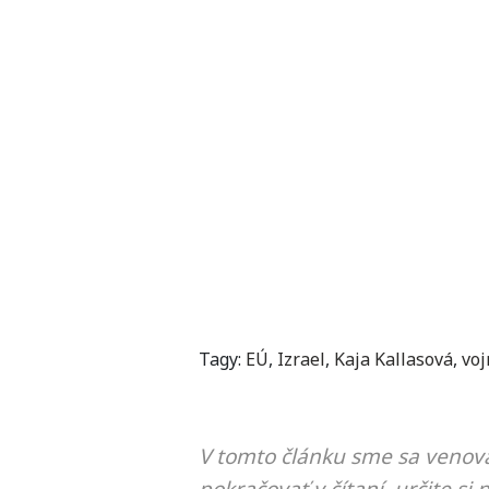
Tagy:
EÚ
,
Izrael
,
Kaja Kallasová
,
voj
V tomto článku sme sa venova