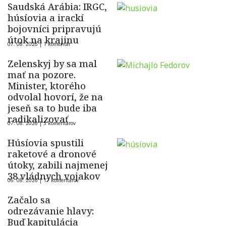
Saudská Arábia: IRGC,
húsíovia a irackí
bojovníci pripravujú
útok na krajinu
07. 08. 2026 |
1 komentár
Zelenskyj by sa mal
mať na pozore.
Minister, ktorého
odvolal hovorí, že na
jeseň sa to bude iba
radikalizovať
07. 08. 2026 |
5 komentárov
Húsíovia spustili
raketové a dronové
útoky, zabili najmenej
38 vládnych vojakov
06. 08. 2026 |
17 komentárov
Začalo sa
odrezávanie hlavy:
Buď kapitulácia