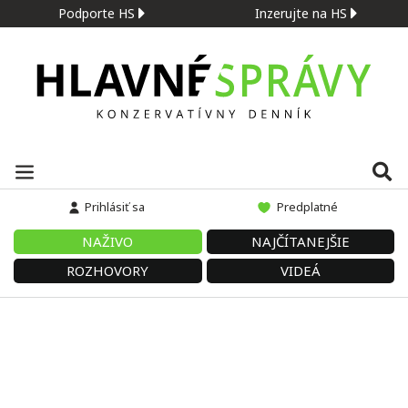
Podporte HS
Inzerujte na HS
Prihlásiť sa
Predplatné
NAŽIVO
NAJČÍTANEJŠIE
ROZHOVORY
VIDEÁ