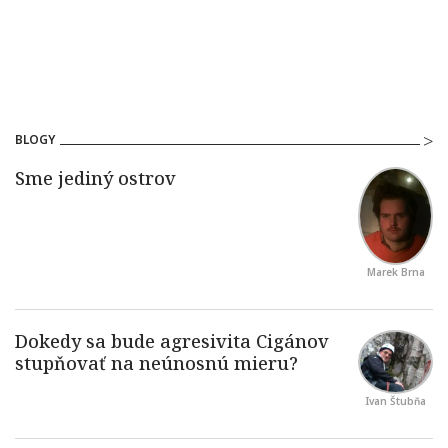
BLOGY
Marek Brna
Ivan Štubňa