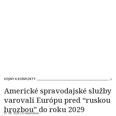
VOJNY A KONFLIKTY
Americké spravodajské služby
varovali Európu pred “ruskou
hrozbou” do roku 2029
07. 08. 2026 |
6 komentárov