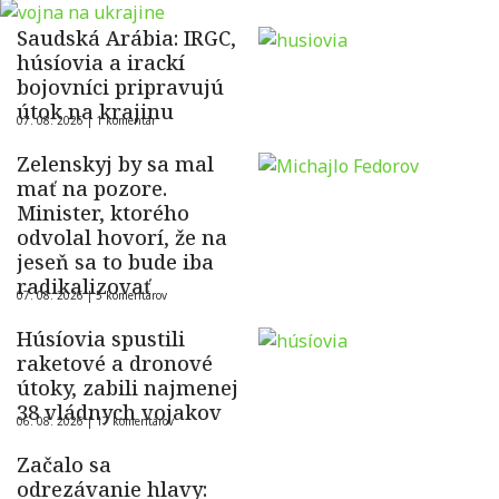
Saudská Arábia: IRGC,
húsíovia a irackí
bojovníci pripravujú
útok na krajinu
07. 08. 2026 |
1 komentár
Zelenskyj by sa mal
mať na pozore.
Minister, ktorého
odvolal hovorí, že na
jeseň sa to bude iba
radikalizovať
07. 08. 2026 |
5 komentárov
Húsíovia spustili
raketové a dronové
útoky, zabili najmenej
38 vládnych vojakov
06. 08. 2026 |
17 komentárov
Začalo sa
odrezávanie hlavy: