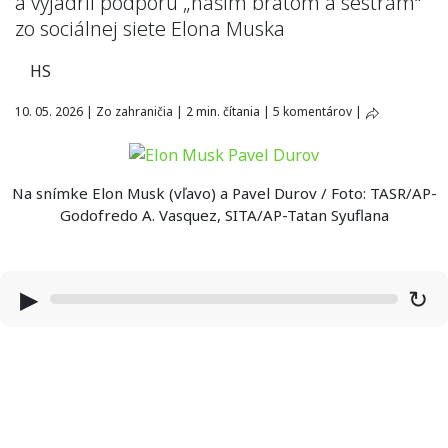
a vyjadril podporu „našim bratom a sestrám“
zo sociálnej siete Elona Muska
HS
10. 05. 2026
|
Zo zahraničia
|
2 min. čítania
|
5 komentárov
|
Na snímke Elon Musk (vľavo) a Pavel Durov / Foto: TASR/AP-
Godofredo A. Vasquez, SITA/AP-Tatan Syuflana
▶
↻