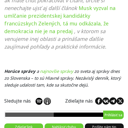
ak máte chuť pokračovať v čítaní, určite si
nenechajte ujsť aj ďalší článok
Musk vyzval na
umlčanie prezidentskej kandidátky
francúzskych Zelených, tá mu odkázala, že
demokracia nie je na predaj
, v ktorom sa
venujeme inej oblasti a prinášame ďalšie
zaujímavé pohľady a praktické informácie.
Horúce správy
a
najnovšie správy
zo sveta aj správy dnes
zo Slovenska – to sú Hlavné správy. Nezávislý denník, ktorý
sleduje udalosti tam, kde sa skutočne dejú.
Sledujte nás
Zdieľajte nás
Prihlásiť sa
Zdieľať link
Nahlásiť chybu
Pošlite nám tip