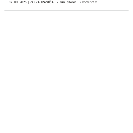
demokracia nie je
07. 08. 2026
|
ZO ZAHRANIČIA
|
2 min. čítania
|
2 komentáre
na predaj