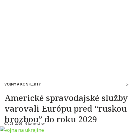
VOJNY A KONFLIKTY
Americké spravodajské služby
varovali Európu pred “ruskou
hrozbou” do roku 2029
07. 08. 2026 |
6 komentárov