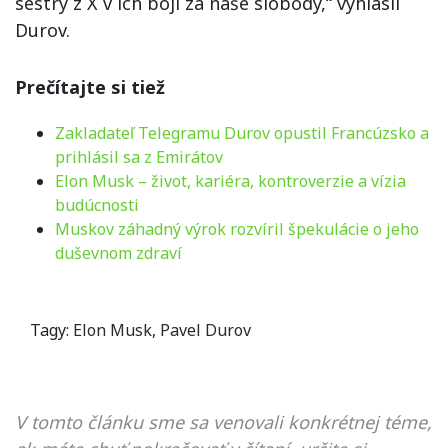
sestry z X v ich boji za naše slobody,“ vyhlásil
Durov.
Prečítajte si tiež
Zakladateľ Telegramu Durov opustil Francúzsko a
prihlásil sa z Emirátov
Elon Musk – život, kariéra, kontroverzie a vízia
budúcnosti
Muskov záhadný výrok rozvíril špekulácie o jeho
duševnom zdraví
Tagy:
Elon Musk
,
Pavel Durov
V tomto článku sme sa venovali konkrétnej téme,