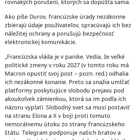
rovnakých porušení, ktorých sa dopúšťa sama.
Ako píše Durov, francúzske úrady nezákonne
zbierajú údaje používateľov, spracúvajú ich bez
náležitej ochrany a porušujú bezpečnosť
elektronickej komunikácie.
„Francúzska vláda je v panike. Vedia, že veľké
politické zmeny v roku 2027 (v tomto roku má
Macron opustiť svoj post – pozn. red.) odhalia
ich nezákonné konanie. Preto sa snažia umlčať
platformy poskytujúce slobodu prejavu pod
akoukoľvek zámienkou, ktorá sa im podľa ich
názoru vyplatí. Slobodný svet sa musí postaviť
na stranu Elona a X v boji proti tomuto
nemorálnemu útoku zo strany francúzskeho
štátu. Telegram podporuje našich bratov a