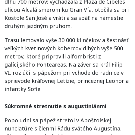
dlhú 700 metrov: vychádzala z Plaza de Cibeles
ulicou Alcalá smerom ku Gran Vía, otočila sa pri
Kostole San José a vrátila sa späť na námestie
druhým jazdným pruhom.
Trasu lemovalo vyše 30 000 klinčekov a šestnásť
veľkých kvetinových kobercov dlhých vyše 500
metrov, ktoré pripravili alfombristi z
galícijského Ponteareas. Na záver sa kráľ Filip
VI. rozlúčil s pápežom pri vchode do radnice v
sprievode kráľovnej Letízie, princeznej Leonor a
infantky Sofie.
Súkromné stretnutie s augustiniánmi
Popoludní sa pápež stretol v Apoštolskej
nunciatúre s členmi Rádu svätého Augustína.