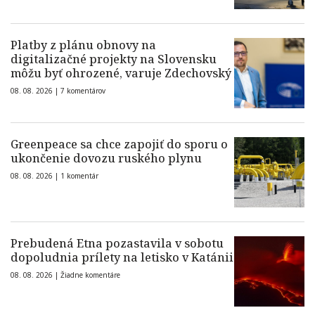
Platby z plánu obnovy na
digitalizačné projekty na Slovensku
môžu byť ohrozené, varuje Zdechovský
08. 08. 2026 |
7 komentárov
Greenpeace sa chce zapojiť do sporu o
ukončenie dovozu ruského plynu
08. 08. 2026 |
1 komentár
Prebudená Etna pozastavila v sobotu
dopoludnia prílety na letisko v Katánii
08. 08. 2026 |
Žiadne komentáre