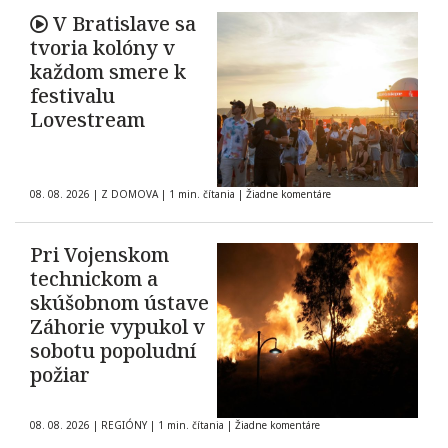
V Bratislave sa
tvoria kolóny v
každom smere k
festivalu
Lovestream
08. 08. 2026
|
Z DOMOVA
|
1 min. čítania
|
Žiadne komentáre
Pri Vojenskom
technickom a
skúšobnom ústave
Záhorie vypukol v
sobotu popoludní
požiar
08. 08. 2026
|
REGIÓNY
|
1 min. čítania
|
Žiadne komentáre