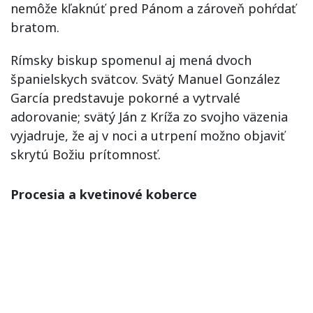
nemôže kľaknúť pred Pánom a zároveň pohŕdať
bratom.
Rímsky biskup spomenul aj mená dvoch
španielskych svätcov. Svätý Manuel González
García predstavuje pokorné a vytrvalé
adorovanie; svätý Ján z Kríža zo svojho väzenia
vyjadruje, že aj v noci a utrpení možno objaviť
skrytú Božiu prítomnosť.
Procesia a kvetinové koberce