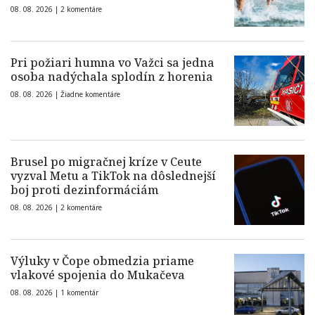
08. 08. 2026 |
2 komentáre
Pri požiari humna vo Važci sa jedna
osoba nadýchala splodín z horenia
08. 08. 2026 |
Žiadne komentáre
Brusel po migračnej kríze v Ceute
vyzval Metu a TikTok na dôslednejší
boj proti dezinformáciám
08. 08. 2026 |
2 komentáre
Výluky v Čope obmedzia priame
vlakové spojenia do Mukačeva
08. 08. 2026 |
1 komentár