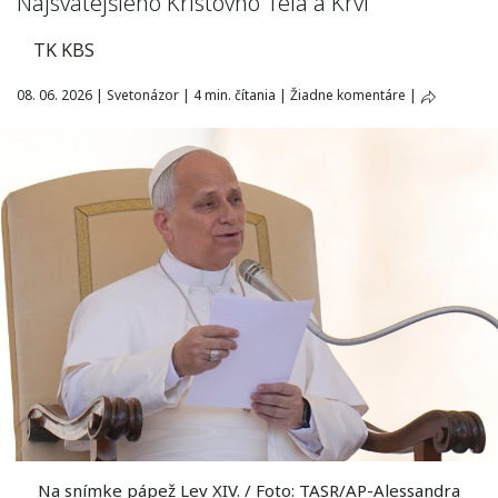
Najsvätejšieho Kristovho Tela a Krvi
TK KBS
08. 06. 2026
|
Svetonázor
|
4 min. čítania
|
Žiadne komentáre
|
Na snímke pápež Lev XIV. / Foto: TASR/AP-Alessandra