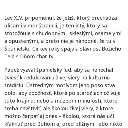
Lev XIV. pripomenul, že Ježiš, ktorý prechádza
ulicami v monštrancii, je ten istý, ktorý sa
stotožňuje s chudobnými, skleslými, osamelými
a opustenými, a preto nie je náhodné, že tu v
Španielsku Cirkev roky spájala slávnosť Božieho
Tela s Dňom charity.
Pápež vyzval španielsky ľud, aby sa nenechal
zviesť k redukovaniu živej viery na kultúrnu
tradíciu. Ústredným motívom jeho posolstva
bolo, aby zbožnosť, ktorá po stáročiach oživuje
túto krajinu, nebola múzeom minulosti, ktoré
treba navštíviť, ale školou živej viery, z ktorej
možno čerpať aj dnes – školou, ktorá nás učí
kľaknúť pred Bohom aj pred blížnym, lebo nikto