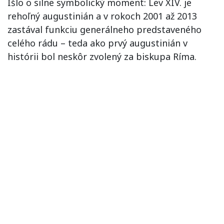
Išlo o silne symbolický moment: Lev XIV. je
rehoľný augustinián a v rokoch 2001 až 2013
zastával funkciu generálneho predstaveného
celého rádu – teda ako prvý augustinián v
histórii bol neskôr zvolený za biskupa Ríma.