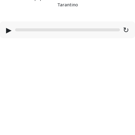
Tarantino
▶
↻