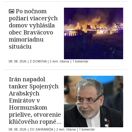
Po nočnom
požiari viacerých
domov vyhlásila
obec Braväcovo
mimoriadnu
situáciu
08. 08. 2026
|
Z DOMOVA
|
2 min. čítania
|
1 komentár
Irán napadol
tanker Spojených
Arabských
Emirátov v
Hormuzskom
prielive, otvorenie
kľúčového ropného
koridoru ostáva
08. 08. 2026
|
ZO ZAHRANIČIA
|
2 min. čítania
|
1 komentár