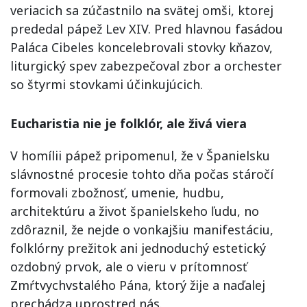
veriacich sa zúčastnilo na svätej omši, ktorej
prededal pápež Lev XIV. Pred hlavnou fasádou
Paláca Cibeles koncelebrovali stovky kňazov,
liturgický spev zabezpečoval zbor a orchester
so štyrmi stovkami účinkujúcich.
Eucharistia nie je folklór, ale živá viera
V homílii pápež pripomenul, že v Španielsku
slávnostné procesie tohto dňa počas stáročí
formovali zbožnosť, umenie, hudbu,
architektúru a život španielskeho ľudu, no
zdôraznil, že nejde o vonkajšiu manifestáciu,
folklórny prežitok ani jednoduchý estetický
ozdobný prvok, ale o vieru v prítomnosť
Zmŕtvychvstalého Pána, ktorý žije a naďalej
prechádza uprostred nás.