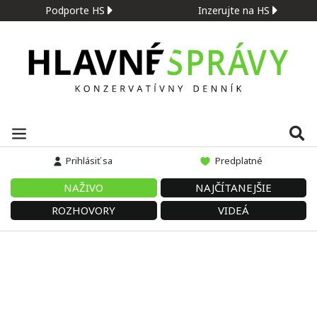
Podporte HS
Inzerujte na HS
Prihlásiť sa
Predplatné
NAŽIVO
NAJČÍTANEJŠIE
ROZHOVORY
VIDEÁ