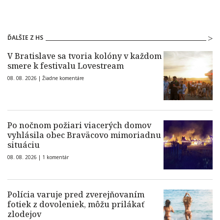
ĎALŠIE Z HS
V Bratislave sa tvoria kolóny v každom
smere k festivalu Lovestream
08. 08. 2026 |
Žiadne komentáre
Po nočnom požiari viacerých domov
vyhlásila obec Braväcovo mimoriadnu
situáciu
08. 08. 2026 |
1 komentár
Polícia varuje pred zverejňovaním
fotiek z dovoleniek, môžu prilákať
zlodejov